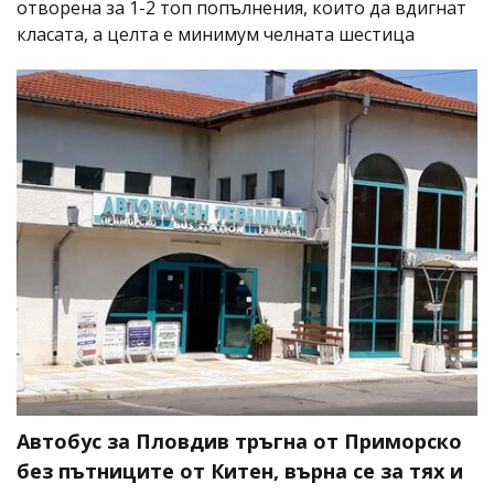
отворена за 1-2 топ попълнения, които да вдигнат
класата, а целта е минимум челната шестица
Автобус за Пловдив тръгна от Приморско
без пътниците от Китен, върна се за тях и