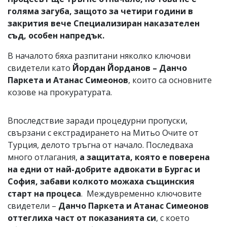
голяма загуба, защото за четири години в
закрития вече Специализиран наказателен
съд, особен напредък.
В началото бяха разпитани няколко ключови
свидетели като
Йордан Йорданов – Данчо
Паркета и Атанас Симеонов
, които са основните
козове на прокуратурата.
Впоследствие заради процедурни пропуски,
свързани с екстрадирането на Митьо Очите от
Турция, делото тръгна от начало. Последваха
много отлагания,
а защитата, която е поверена
на едни от най-добрите адвокати в Бургас и
София, забави колкото можаха същинския
старт на процеса
. Междувременно ключовите
свидетели –
Данчо Паркета и Атанас Симеонов
оттеглиха част от показанията си
, с което