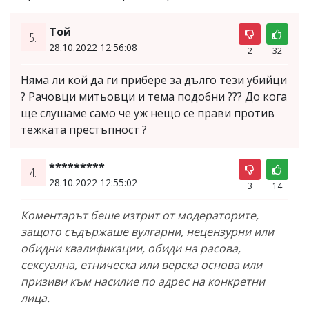
Той
5.
28.10.2022 12:56:08
2
32
Няма ли кой да ги прибере за дълго тези убийци
? Рачовци митьовци и тема подобни ??? До кога
ще слушаме само че уж нещо се прави против
тежката престъпност ?
*********
4.
28.10.2022 12:55:02
3
14
Коментарът беше изтрит от модераторите,
защото съдържаше вулгарни, нецензурни или
обидни квалификации, обиди на расова,
сексуална, етническа или верска основа или
призиви към насилие по адрес на конкретни
лица.