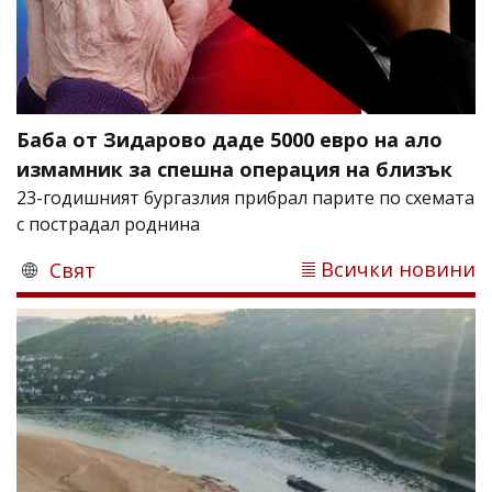
Баба от Зидарово даде 5000 евро на ало
измамник за спешна операция на близък
23-годишният бургазлия прибрал парите по схемата
с пострадал роднина
Всички новини
Свят