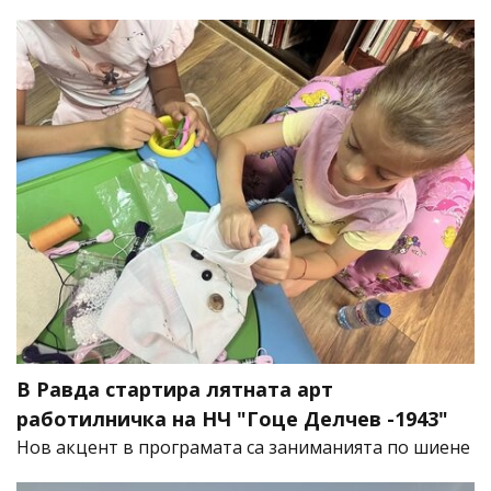
В Равда стартира лятната арт
работилничка на НЧ "Гоце Делчев -1943"
Нов акцент в програмата са заниманията по шиене