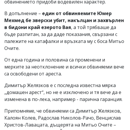
обвинението придоби водевилен характер.
В допълнение –
един от обвиняемите Юмер
Мехмед бе зверски убит, накълцан и захвърлен
в бидони край езерото Вая
, а той трябваше да
бъде разпитан, за да даде показания, свързани с
палежите на катафалки и връзката му с боса Митьо
Очите.
От една година и половина са променени и
мерките за неотклонение и всички обвиняеми вече
са освободени от ареста.
Димитър Желязков е с последна известна мярка
„домашен арест“, но не е изключено и тя вече да е
изменена в по-лека, например - парична гаранция.
Припомняме, че обвиняеми са Димитър Желязков,
Калоян Колев, Радослав Николов-Рачо, Венцислав
Христов-Лавацата, дъщерята на Митьо Очите –