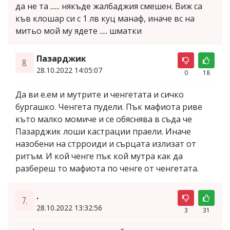
да не та ...... някъде жалбаджия смешен. Виж са
къв клошар си с 1 лв куц манаф, иначе вс на
митьо мой му ядете ..... шматки
Пазарджик
8.
28.10.2022 14:05:07
0
18
Да ви е.ем и мутрите и ченгетата и сичко
бургашко. Ченгета пудели. Пък мафиота риве
къто малко момиче и се обяснява в съда че
Пазарджик лоши кастрации праели. Иначе
назобени на стрроиди и сърцата излизат от
ритъм. И кой ченге пък кой мутра как да
разбереш то мафиота по ченге от ченгетата.
.
7.
28.10.2022 13:32:56
3
31