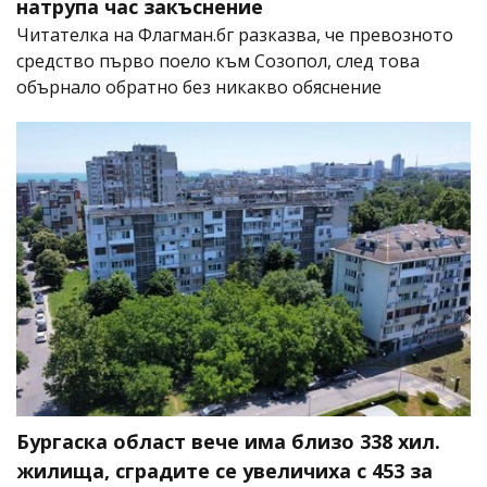
натрупа час закъснение
Читателка на Флагман.бг разказва, че превозното
средство първо поело към Созопол, след това
обърнало обратно без никакво обяснение
Бургаска област вече има близо 338 хил.
жилища, сградите се увеличиха с 453 за