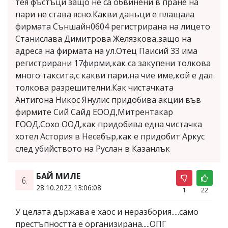
тея фъстъци защо не са обвинени в пране на
пари не става ясно.Какви данъци е плащала
фирмата Съншайн0604 регистрирана на лицето
Станислава Димитрова Желязкова,защо на
адреса на фирмата на ул.Отец Паисий 33 има
регистрирани 17фирми,как са закупени толкова
много таксита,с какви пари,на чие име,кой е дал
толкова разрешителни.Как чистачката
Антигона Никос Янулис придобива акции във
фирмите Сий Сайд ЕООД,Митрентакар
ЕООД,Сохо ООД,как придобива една чистачка
хотел Астория в Несебър,как е придобит Аркус
след убийството на Руслан в Казанлък
БАЙ МИЛЕ
6.
28.10.2022 13:06:08
1
22
У целата държава е хаос и неразбория.....само
престъпността е организирана.....ОПГ