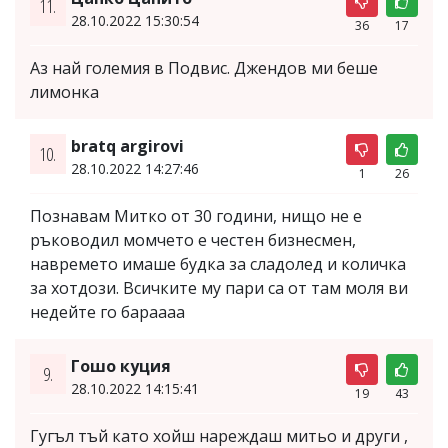
11.
28.10.2022 15:30:54
36
17
Аз най големия в Подвис. Джендов ми беше
лимонка
bratq argirovi
10.
28.10.2022 14:27:46
1
26
Познавам Митко от 30 години, нищо не е
ръководил момчето е честен бизнесмен,
навремето имаше будка за сладолед и количка
за хотдози. Всичките му пари са от там моля ви
недейте го бараааа
Гошо куция
9.
28.10.2022 14:15:41
19
43
Гугъл тъй като хойш нареждаш митьо и други ,