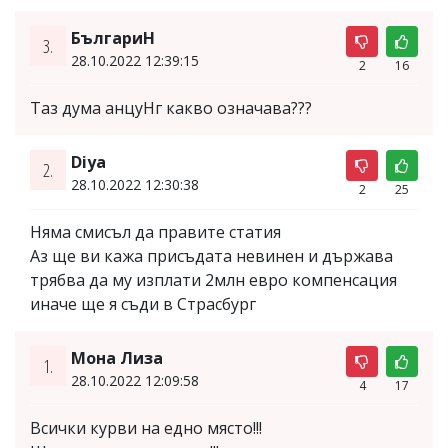
БългариН
3.
28.10.2022 12:39:15
2
16
Таз дума анцуНг какво означава???
Diya
2.
28.10.2022 12:30:38
2
25
Няма смисъл да правите статия
Аз ще ви кажа присъдата невинен и държава
трябва да му изплати 2млн евро компенсация
иначе ще я съди в Страсбург
Мона Лиза
1.
28.10.2022 12:09:58
4
17
Всички курви на едно място!!!