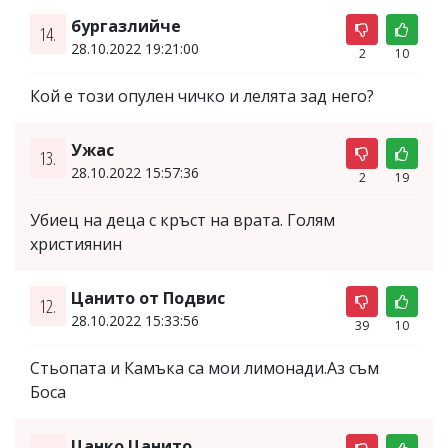
бургазлийче
14.
28.10.2022 19:21:00
2
10
Кой е този опулен чичко и лелята зад него?
Ужас
13.
28.10.2022 15:57:36
2
19
Убиец на деца с кръст на врата. Голям
християнин
Цанито от Подвис
12.
28.10.2022 15:33:56
39
10
Стьопата и Камъка са мои лимонади.Аз съм
Боса
Цанко Цанито