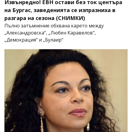
Извънредно! ЕВН остави без ток центъра
на Бургас, заведенията се изпразниха в
разгара на сезона (СНИМКИ)
Пълно затъмнение обхвана карето между
„Александровска“, „Любен Каравелов“,
„Демокрация“ и „Булаир“