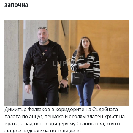
УКРАЙНА
започна
СПОРТ
РАЗСЛЕДВАНЕ
БИЗНЕС
ЮГ
Управители:
Веселин
Василев,
email:
v.vasilev@flagman.bg
Катя
Касабова,
еmail:
k.kassabova@flagman.bg
Главен
редактор:
Димитър Желязков в коридорите на Съдебната
Иван
палата по анцуг, тениска и с голям златен кръст на
Колев,
врата, а зад него е дъщеря му Станислава, която
email:
office@flagman.bg
също е подсъдима по това дело