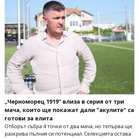
„Черноморец 1919“ влиза в серия от три
мача, които ще покажат дали "акулите" са
готови за елита
Отборът събра 4 точки от два мача, но тепърва ще
разкрива пълния си потенциал. Селекцията остава