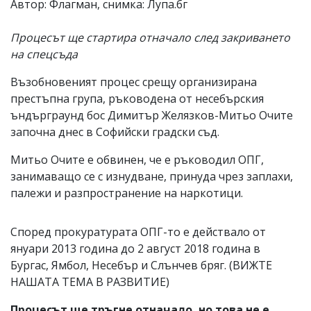
Автор: Флагман, снимка: Лупа.бг
Процесът ще стартира отначало след закриването
на спецсъда
Възобновеният процес срещу организирана
престъпна група, ръководена от несебърския
ъндърграунд бос Димитър Желязков-Митьо Очите
започна днес в Софийски градски съд.
Митьо Очите е обвинен, че е ръководил ОПГ,
занимаващо се с изнудване, принуда чрез заплахи,
палежи и разпространение на наркотици.
Според прокуратурата ОПГ-то е действало от
януари 2013 година до 2 август 2018 година в
Бургас, Ямбол, Несебър и Слънчев бряг. (ВИЖТЕ
НАШАТА ТЕМА В РАЗВИТИЕ)
Процесът ще тръгне отначало, но това не е