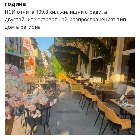
година
НСИ отчита 109,8 хил. жилищни сгради, а
двустайните остават най-разпространеният тип
дом в региона