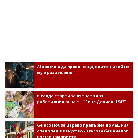
AI започна да прави неща, които никой не
му е разрешавал
В Равда стартира лятната арт
работилничка на НЧ "Гоце Делчев -1943"
Gelato House Царево превърна домашния
сладолед в изкуство - вкусове без аналог
по Черноморието