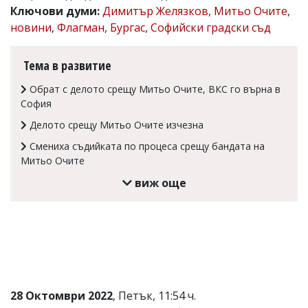
Ключови думи:
Димитър Желязков
,
Митьо Очите
,
Коментарите
новини
,
Флагман
,
Бургас
,
Софийски градски съд
под
статиите
се
Тема в развитие
въвеждат
от
Обрат с делото срещу Митьо Очите, ВКС го върна в
читателите
и
София
редакцията
Делото срещу Митьо Очите изчезна
не
носи
Смениха съдийката по процеса срещу бандата на
отговорност
Митьо Очите
за
тях!
виж още
Ако
откриете
обиден
за
вас
коментар,
моля
сигнализирайте
ни!
28 Октомври 2022
, Петък, 11:54 ч.