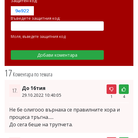
Защитен код:
Въведете защитния код:
Моля, въведете защитния код
17
Коментара по темата
До 16тия
17.
29.10.2022 10:40:05
1
4
Не бе олигооо върнаха се правилните хора и
процеса тръгна......
До сега беше на трупчета.