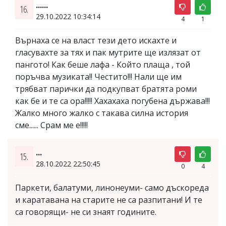
......
16.
29.10.2022 10:34:14
4
1
Върнаха се на власт тези дето искахте и
гласувахте за тях и пак мутрите ще излязат от
пангото! Как беше лафа - Който плаща , той
поръчва музиката!! Честито!!! Нали ще им
трябват парички да подкупват братята роми
как бе и те са ора!!!!! Хахахаха погубена държава!!!
Жалко много жалко с такава силна история
сме...... Срам ме е!!!!!
...
15.
28.10.2022 22:50:45
0
4
Паркети, балатуми, линонеуми- само дъскореда
и каратавана на старите не са разпитани! И те
са говорящи- не си знаят годините.