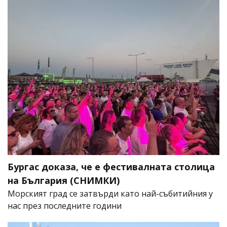
Бургас доказа, че е фестивалната столица
на България (СНИМКИ)
Морският град се затвърди като най-събитийния у
нас през последните години