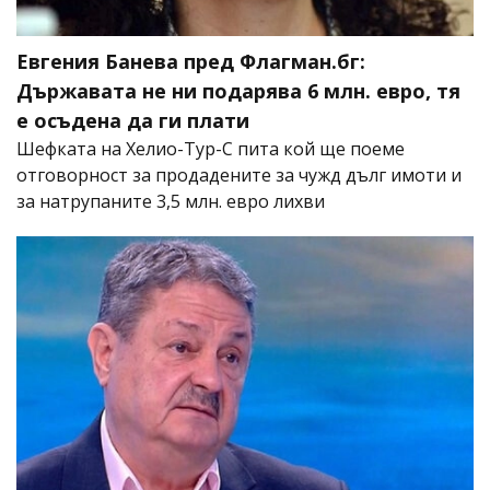
Евгения Банева пред Флагман.бг:
Държавата не ни подарява 6 млн. евро, тя
е осъдена да ги плати
Шефката на Хелио-Тур-С пита кой ще поеме
отговорност за продадените за чужд дълг имоти и
за натрупаните 3,5 млн. евро лихви