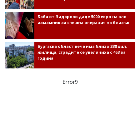
Баба от Зидарово даде 5000 евро на ало
измамник за спешна операция на близък
Бургаска област вече има близо 338 хил.
жилища, сградите се увеличиха с 453 за
година
Error9