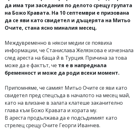
да има три заседания по делото срещу групата
на Божо Кравата. На 10 септември е призована
да се яви като свидетел и дъщерята на Митьо
Очите, стана ясно миналия месец.
Междувременно в някои медии се появиха
информации, че Станислава Желязкова е изчезнала
след ареста на баща й в Турция. Причина за това
може да е фактът, че
тя е в напреднала
бременност и може да роди всеки момент.
Припомняме, че самият Митьо Очите се яви като
свидетел пред спецсъда в началото на месец май,
като на влизане в залата клатеше заканително
глава към Божо Кравата и хората му.
В ареста продължава да е подсъдимият като
стрелец срещу Очите Георги Иванчев.