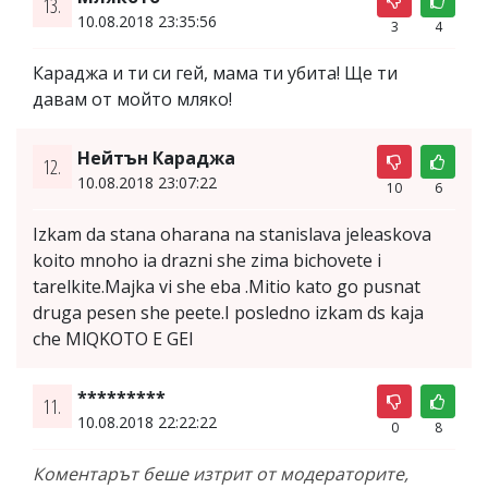
13.
10.08.2018 23:35:56
3
4
Караджа и ти си гей, мама ти убита! Ще ти
давам от мойто мляко!
Нейтън Караджа
12.
10.08.2018 23:07:22
10
6
Izkam da stana oharana na stanislava jeleaskova
koito mnoho ia drazni she zima bichovete i
tarelkite.Majka vi she eba .Mitio kato go pusnat
druga pesen she peete.I posledno izkam ds kaja
che MlQKOTO E GEI
*********
11.
10.08.2018 22:22:22
0
8
Коментарът беше изтрит от модераторите,