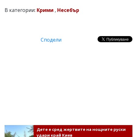
В категории:
Крими
,
Несебър
Сподели
Дете е сред жертвите на нощните руски
удари край Киев