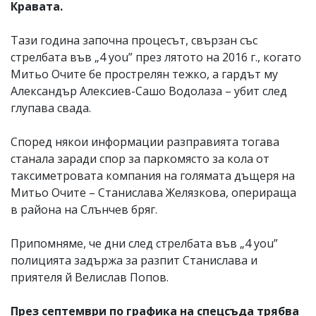
Кравата.
Тази година започна процесът, свързан със
стрелбата във „4 you” през лятото на 2016 г., когато
Митьо Очите бе прострелян тежко, а гардът му
Александър Алексиев-Сашо Водолаза – убит след
глупава свада.
Според някои информации разправията тогава
станала заради спор за паркомясто за кола от
таксиметровата компания на голямата дъщеря на
Митьо Очите – Станислава Желязкова, оперираща
в района на Слънчев бряг.
Припомняме, че дни след стрелбата във „4 you”
полицията задържа за разпит Станислава и
приятеля й Велислав Попов.
През септември по графика на спецсъда трябва