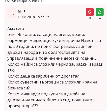
Коментара по темата
N+++
16.
13.08.2018 15:55:25
0
4
Ама сега -
очи , Янковци, лаваци, маргини, крави,
ларжовци, маджовци, куки и прочие Измет , за
по 30 години, но при строг режим, лайняри -
държат народа и то с благословията на
управляващи в подчинение десетки години...
Колко майки са сложили черни забрадки, заради
тях?
Колко деца са зарибени от дрогата?
Колко съвестни търговци са сложили край на
бизнеса си?
Колко милиарди подкупи са в джоба на
държавния еничар, било то съд, полиция и
прокуратура???