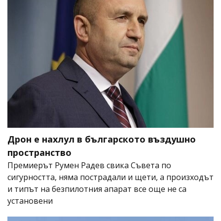
Дрон е нахлул в българското въздушно
пространство
Премиерът Румен Радев свика Съвета по
сигурността, няма пострадали и щети, а произходът
и типът на безпилотния апарат все още не са
установени