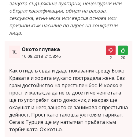
защото съдържаше вулгарни, нецензурни или
обидни квалификации, обиди на расова,
сексуална, етническа или верска основа или
призиви към насилие по адрес на конкретни
лица.
Окото глупака
10.
10.08.2018 21:58:46
2
20
Как отиде в съда и даде показания срещу Божо
Кравата и хората му,като пострадала жена. Без
грам достойнство на престъпен бос. И колко е
прост и жалък,за да не се досети че ченгетата
ще го употребят като доносник,и накрая ще
окаушат и него,защото се занимава с престъпна
дейност. Прост като галош,а уж голям тарикат.
Сега в Турция ще му натъпчат тръбата към
торбичката. Ох котьо.