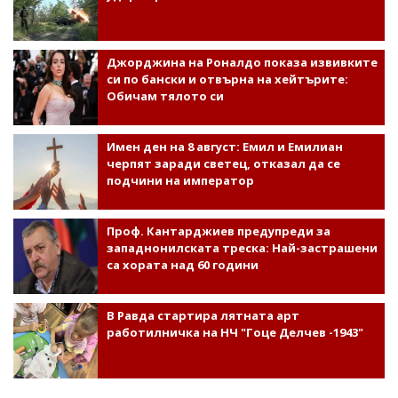
Джорджина на Роналдо показа извивките
си по бански и отвърна на хейтърите:
Обичам тялото си
Имен ден на 8 август: Емил и Емилиан
черпят заради светец, отказал да се
подчини на император
Проф. Кантарджиев предупреди за
западнонилската треска: Най-застрашени
са хората над 60 години
В Равда стартира лятната арт
работилничка на НЧ "Гоце Делчев -1943"