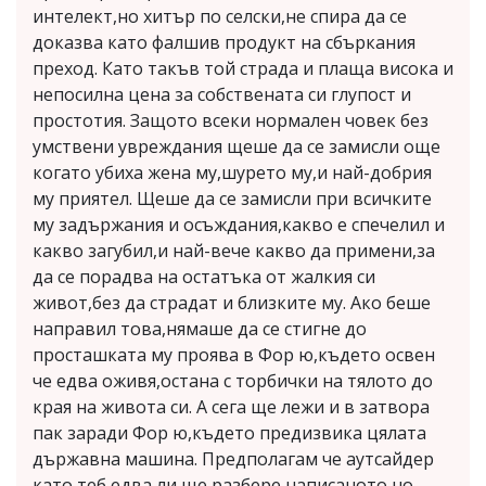
интелект,но хитър по селски,не спира да се
доказва като фалшив продукт на сбъркания
преход. Като такъв той страда и плаща висока и
непосилна цена за собствената си глупост и
простотия. Защото всеки нормален човек без
умствени увреждания щеше да се замисли още
когато убиха жена му,шурето му,и най-добрия
му приятел. Щеше да се замисли при всичките
му задържания и осъждания,какво е спечелил и
какво загубил,и най-вече какво да примени,за
да се порадва на остатъка от жалкия си
живот,без да страдат и близките му. Ако беше
направил това,нямаше да се стигне до
просташката му проява в Фор ю,където освен
че едва оживя,остана с торбички на тялото до
края на живота си. А сега ще лежи и в затвора
пак заради Фор ю,където предизвика цялата
държавна машина. Предполагам че аутсайдер
като теб едва ли ще разбере написаното,но