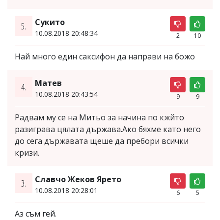
Сукито
5.
10.08.2018 20:48:34
2
10
Най много един саксифон да направи на божо
Матев
4.
10.08.2018 20:43:54
9
9
Радвам му се на Митьо за начина по кжйто
разиграва цялата държава.Ако бяхме като него
до сега държавата щеше да пребори всички
кризи.
Славчо Жеков Ярето
3.
10.08.2018 20:28:01
6
5
Аз съм гей.