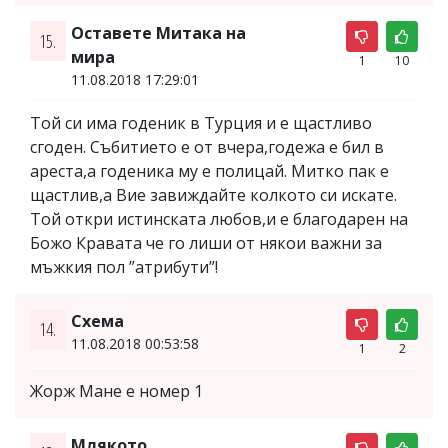
Оставете Митака на
15.
мира
1
10
11.08.2018 17:29:01
Той си има годеник в Турция и е щастливо
сгоден. Събитието е от вчера,годежа е бил в
ареста,а годеника му е полицай. Митко пак е
щастлив,а Вие завиждайте колкото си искате.
Той откри истинската любов,и е благодарен на
Божо Кравата че го лиши от някои важни за
мъжкия пол ”атрибути”!
Схема
14.
11.08.2018 00:53:58
1
2
Жорж Мане е номер 1
Млякото