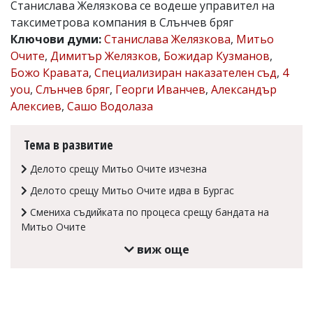
Станислава Желязкова се водеше управител на
Коментарите
таксиметрова компания в Слънчев бряг
под
Ключови думи:
Станислава Желязкова
,
Митьо
статиите
се
Очите
,
Димитър Желязков
,
Божидар Кузманов
,
въвеждат
Божо Кравата
,
Специализиран наказателен съд
,
4
от
you
,
Слънчев бряг
,
Георги Иванчев
,
Александър
читателите
и
Алексиев
,
Сашо Водолаза
редакцията
не
носи
Тема в развитие
отговорност
за
Делото срещу Митьо Очите изчезна
тях!
Делото срещу Митьо Очите идва в Бургас
Ако
откриете
Смениха съдийката по процеса срещу бандата на
обиден
Митьо Очите
за
вас
виж още
коментар,
моля
сигнализирайте
ни!