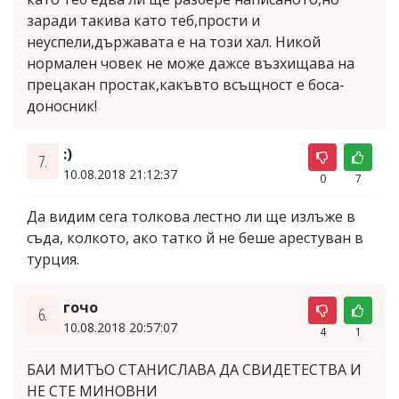
заради такива като теб,прости и
неуспели,държавата е на този хал. Никой
нормален човек не може дажсе възхищава на
прецакан простак,какъвто всъщност е боса-
доносник!
:)
7.
10.08.2018 21:12:37
0
7
Да видим сега толкова лестно ли ще излъже в
съда, колкото, ако татко й не беше арестуван в
турция.
гочо
6.
10.08.2018 20:57:07
4
1
БАИ МИТЪО СТАНИСЛАВА ДА СВИДЕТЕСТВА И
НЕ СТЕ МИНОВНИ