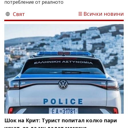
потребление от реалното
Всички новини
Свят
Шок на Крит: Турист попитал колко пари
искат, за да му дадат момиче