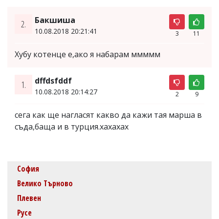
Бакшиша
2.
10.08.2018 20:21:41
3
11
Хубу котенце е,ако я набарам ммммм
dffdsfddf
1.
10.08.2018 20:14:27
2
9
сега как ще нагласят какво да кажи тая марша в
съда,баща и в турция.хахахах
София
Велико Търново
Плевен
Русе