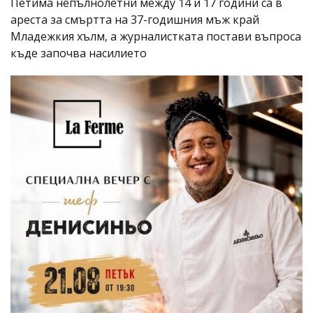
Петима непълнолетни между 14 и 17 години са в
ареста за смъртта на 37-годишния мъж край
Младежкия хълм, а журналистката постави въпроса
къде започва насилието