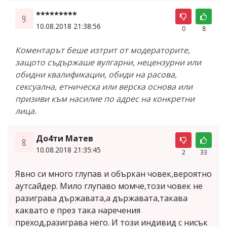
*********
9.
10.08.2018 21:38:56
0
8
Коментарът беше изтрит от модераторите,
защото съдържаше вулгарни, нецензурни или
обидни квалификации, обиди на расова,
сексуална, етническа или верска основа или
призиви към насилие по адрес на конкретни
лица.
До4ти Матев
8.
10.08.2018 21:35:45
2
33
Явно си много глупав и объркан човек,вероятно
аутсайдер. Мило глупаво момче,този човек не
разиграва държавата,а държавата,такава
каквато е през така наречения
преход,разиграва него. И този индивид с нисък