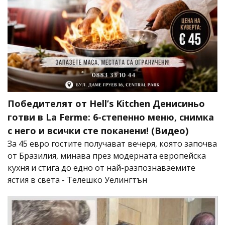
Победителят от Hell’s Kitchen Денисиньо
готви в La Ferme: 6-степенно меню, снимка
с него и всички сте поканени! (Видео)
За 45 евро гостите получават вечеря, която започва
от Бразилия, минава през модерната европейска
кухня и стига до едно от най-разпознаваемите
ястия в света - Телешко Уелингтън