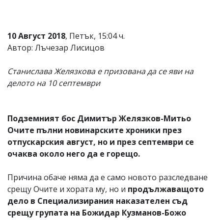
10 Август 2018
, Петък, 15:04 ч.
Автор: Лъчезар Лисицов
Станислава Желязкова е призована да се яви на
делото на 10 септември
Подземният бос Димитър Желязков-Митьо
Очите пълни новинарските хроники през
отпускарския август, но и през септември се
очаква около него да е горещо.
Причина обаче няма да е само новото разследване
срещу Очите и хората му, но и
продължаващото
дело в Специализирания наказателен съд
срещу групата на Божидар Кузманов-Божо