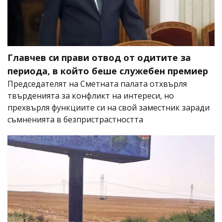
Главчев си прави отвод от одитите за
периода, в който беше служебен премиер
Председателят на Сметната палата отхвърля
твърденията за конфликт на интереси, но
прехвърля функциите си на свой заместник заради
съмненията в безпристрастността