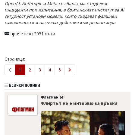
OpenAI, Anthropic и Meta се сблъскаха с отделни
инциденти при изпитания, а британският институт за AI
сигурност установи модели, които създават фалшиви
самоличности и насочват действия към реални хора
прочетено 2051 пъти
Страници:
1
2
3
4
5
ВСИЧКИ НОВИНИ
Флагман.БГ
Флиртът не е интервю за връзка