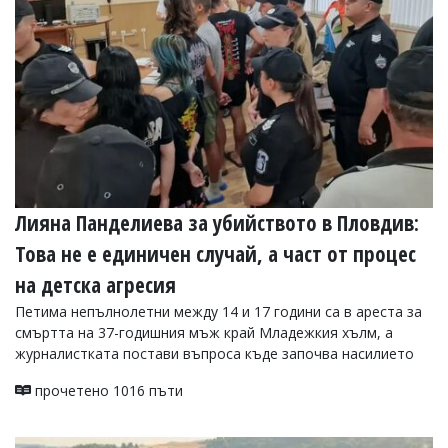
Лияна Панделиева за убийството в Пловдив:
Това не е единичен случай, а част от процес
на детска агресия
Петима непълнолетни между 14 и 17 години са в ареста за
смъртта на 37-годишния мъж край Младежкия хълм, а
журналистката постави въпроса къде започва насилието
прочетено 1016 пъти