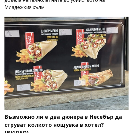
Младежкия хълм
Възможно ли е два дюнера в Несебър да
струват колкото нощувка в хотел?
(ВИДЕО)