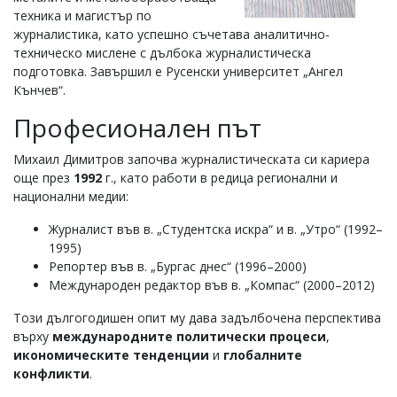
УКРАЙНА
техника и магистър по
СПОРТ
журналистика, като успешно съчетава аналитично-
техническо мислене с дълбока журналистическа
РАЗСЛЕДВАНЕ
подготовка. Завършил е Русенски университет „Ангел
БИЗНЕС
Кънчев“.
ЮГ
Професионален път
Михаил Димитров започва журналистическата си кариера
Управители:
Веселин
още през
1992
г., като работи в редица регионални и
Василев,
национални медии:
email:
v.vasilev@flagman.bg
Журналист във в. „Студентска искра“ и в. „Утро“ (1992–
Катя
1995)
Касабова,
Репортер във в. „Бургас днес“ (1996–2000)
еmail:
k.kassabova@flagman.bg
Международен редактор във в. „Компас“ (2000–2012)
Главен
Този дългогодишен опит му дава задълбочена перспектива
редактор:
върху
международните политически процеси
,
Иван
Колев,
икономическите тенденции
и
глобалните
email:
конфликти
.
office@flagman.bg