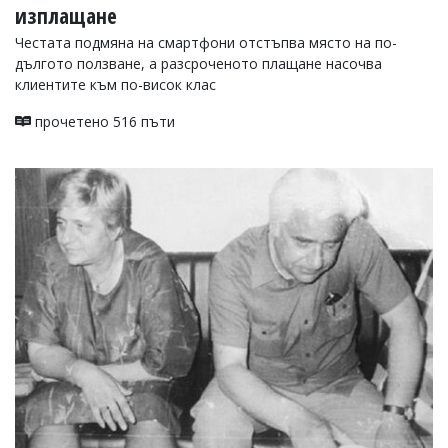
изплащане
Честата подмяна на смартфони отстъпва място на по-
дългото ползване, а разсроченото плащане насочва
клиентите към по-висок клас
прочетено 516 пъти