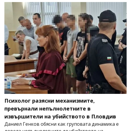
Психолог разясни механизмите,
превърнали непълнолетните в
извършители на убийството в Пловдив
Даниел Генков обясни как груповата динамика е
довела непълнолетните до убийството на