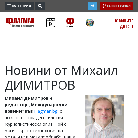
КАТЕГОРИИ
ВАШИЯТ СИГНАЛ
ПРОМО
НОВИНИТЕ
ДНЕС: 1
ЗОНА
ИЗБОРИ
2026
ПРАКТИЧНО
Новини от Михаил
КУЛТУРА
ЗДРАВЕ
ДИМИТРОВ
ПОЛИТИКА
ОБЩИНИ
Михаил Димитров е
ОБЩЕСТВО
редактор „Международни
новини“
във
Flagman.bg
, с
ЛАЙФСТАЙЛ
повече от три десетилетия
ВОЙНАТА
журналистически опит. Той е
магистър по технология на
В
металите и металообработваща