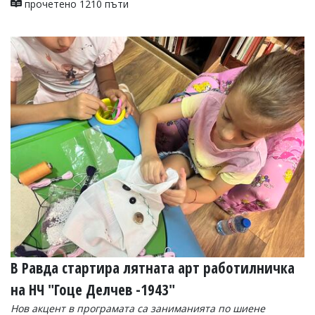
прочетено 1210 пъти
В Равда стартира лятната арт работилничка
на НЧ "Гоце Делчев -1943"
Нов акцент в програмата са заниманията по шиене