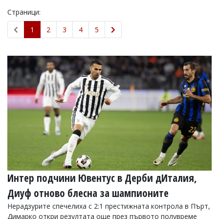
Страници:
1
2
3
4
5
Интер подчини Ювентус в Дерби дИталия,
Диуф отново блесна за шампионите
Нерадзурите спечелиха с 2:1 престижната контрола в Пърт,
Димарко откри резултата още през първото полувреме