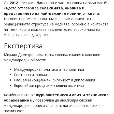
От
2012
г. Михаил Димитров е част от екипа на Флагман.бг,
Коментарите
където отговаря за
селекцията, анализа и
под
представянето на най-важните новини от света
.
статиите
Неговият професионализъм е значим елемент от
се
въвеждат
редакционната структура на медията, особено в контекста
от
на теми, които изискват изключително високо ниво на
читателите
експертиза и надеждност.
и
редакцията
Експертиза
не
носи
Михаил Димитров има тясна специализация в ключови
отговорност
международни области:
за
тях!
Международна политика и геополитика
Ако
откриете
Световна икономика
обиден
Глобални конфликти, сигурност и дипломация
за
Европейски процеси и външна политика
вас
коментар,
Комбинацията от
журналистически опит и техническо
моля
образование
му позволява да анализира сложни
сигнализирайте
международни процеси с яснота, логика и фактологична
ни!
прецизност.