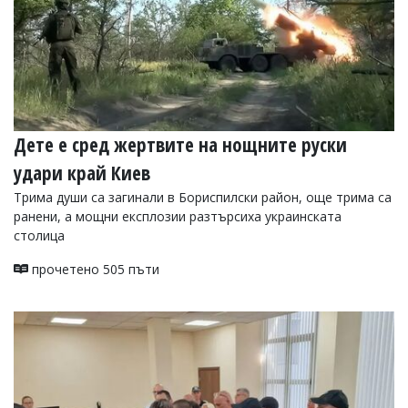
Дете е сред жертвите на нощните руски
удари край Киев
Трима души са загинали в Бориспилски район, още трима са
ранени, а мощни експлозии разтърсиха украинската
столица
прочетено 505 пъти