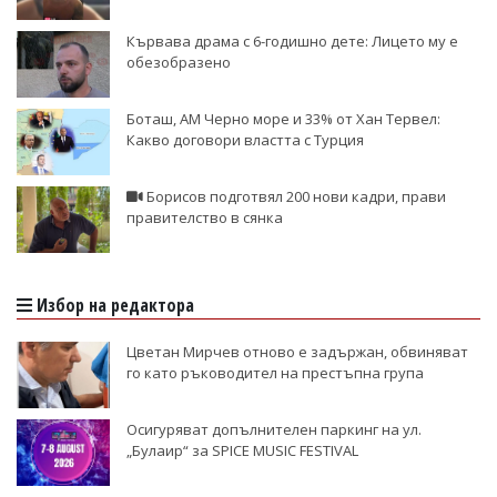
Кървава драма с 6-годишно дете: Лицето му е
обезобразено
Боташ, АМ Черно море и 33% от Хан Тервел:
Какво договори властта с Турция
Борисов подготвял 200 нови кадри, прави
правителство в сянка
Избор на редактора
Цветан Мирчев отново е задържан, обвиняват
го като ръководител на престъпна група
Осигуряват допълнителен паркинг на ул.
„Булаир“ за SPICE MUSIC FESTIVAL