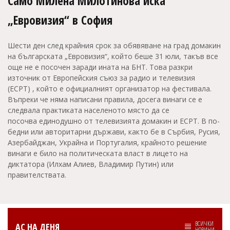
Само Милена Милотинова иска
„Евровизия“ в София
Шести ден след крайния срок за обявяване на град домакин
на българската „Евровизия“, който беше 31 юли, такъв все
още не е посочен заради ината на БНТ. Това разкри
източник от Европейския съюз за радио и телевизия
(ЕСРТ) , който е официалният организатор на фестивала.
Въпреки че няма написани правила, досега винаги се е
следвала практиката населеното място да се
посочва единодушно от телевизията домакин и ЕСРТ. В по-
бедни или авторитарни държави, както бе в Сърбия, Русия,
Азербайджан, Украйна и Португалия, крайното решение
винаги е било на политическата власт в лицето на
диктатора (Илхам Алиев, Владимир Путин) или
правителствата.
ВСИЧКИ
АС НА ДЕНЯ
НОВИНИ