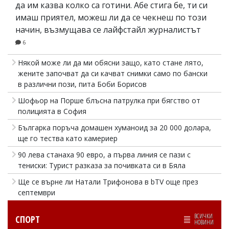
да им казва колко са готини. Абе стига бе, ти си
имаш приятел, можеш ли да се чекнеш по този
начин, възмущава се лайфстайл журналистът
6
Някой може ли да ми обясни защо, като стане лято,
жените започват да си качват снимки само по бански
в различни пози, пита Боби Борисов
Шофьор на Порше блъсна патрулка при бягство от
полицията в София
Българка поръча домашен хуманоид за 20 000 долара,
ще го тества като камериер
90 лева станаха 90 евро, а първа линия се пази с
тениски: Турист разказа за почивката си в Бяла
Ще се върне ли Натали Трифонова в bTV още през
септември
ВСИЧКИ
СПОРТ
НОВИНИ