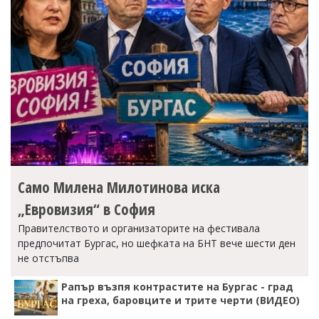
Само Милена Милотинова иска
„Евровизия“ в София
Правителството и организаторите на фестивала
предпочитат Бургас, но шефката на БНТ вече шести ден
не отстъпва
Рапър възпя контрастите на Бургас - град
на греха, баровците и трите черти (ВИДЕО)