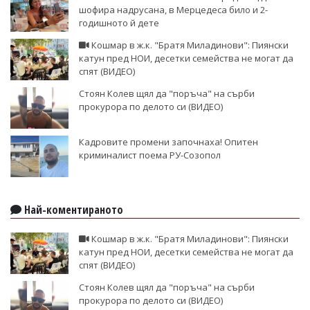
шофира надрусана, в Мерцедеса било и 2-
годишното й дете
Кошмар в ж.к. "Братя Миладинови": Пиянски
катун пред НОИ, десетки семейства не могат да
спят (ВИДЕО)
Стоян Колев щял да "поръча" на сърби
прокурора по делото си (ВИДЕО)
Кадровите промени започнаха! Опитен
криминалист поема РУ-Созопол
Най-коментираното
Кошмар в ж.к. "Братя Миладинови": Пиянски
катун пред НОИ, десетки семейства не могат да
спят (ВИДЕО)
Стоян Колев щял да "поръча" на сърби
прокурора по делото си (ВИДЕО)