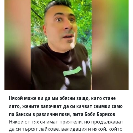
Някой може ли да ми обясни защо, като стане
лято, жените започват да си качват снимки само
по бански в различни пози, пита Боби Борисов
Някои от тях си имат приятели, но продължават
да си търсят лайкове, валидация и някой, който