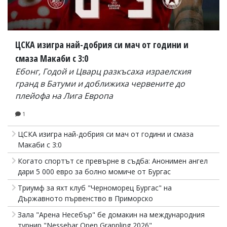
ЦСКА изигра най-добрия си мач от години и
смаза Макаби с 3:0
Ебонг, Годой и Цварц разкъсаха израелския
гранд в Батуми и доближиха червените до
плейофа на Лига Европа
1
ЦСКА изигра най-добрия си мач от години и смаза
Макаби с 3:0
Когато спортът се превърне в съдба: Анонимен ангел
дари 5 000 евро за болно момиче от Бургас
Триумф за яхт клуб "Черноморец Бургас" на
Държавното първенство в Приморско
Зала "Арена Несебър" бе домакин на международния
турнир "Nessebar Open Grappling 2026"