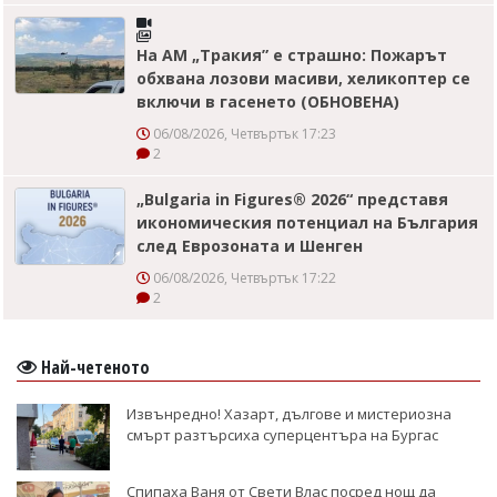
На АМ „Тракия” е страшно: Пожарът
обхвана лозови масиви, хеликоптер се
включи в гасенето (ОБНОВЕНА)
06/08/2026, Четвъртък 17:23
2
„Bulgaria in Figures® 2026“ представя
икономическия потенциал на България
след Еврозоната и Шенген
06/08/2026, Четвъртък 17:22
2
Най-четеното
Извънредно! Хазарт, дългове и мистериозна
смърт разтърсиха суперцентъра на Бургас
Спипаха Ваня от Свети Влас посред нощ да