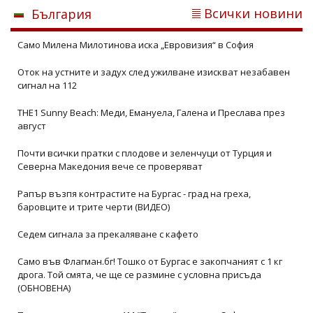
Всички новини
България
Само Милена Милотинова иска „Евровизия“ в София
Оток на устните и задух след ужилване изискват незабавен
сигнал на 112
THE1 Sunny Beach: Меди, Емануела, Галена и Преслава през
август
Почти всички пратки с плодове и зеленчуци от Турция и
Северна Македония вече се проверяват
Рапър възпя контрастите на Бургас - град на греха,
баровците и трите черти (ВИДЕО)
Седем сигнала за прекаляване с кафето
Само във Флагман.бг! Тошко от Бургас е закопчаният с 1 кг
дрога. Той смята, че ще се размине с условна присъда
(ОБНОВЕНА)