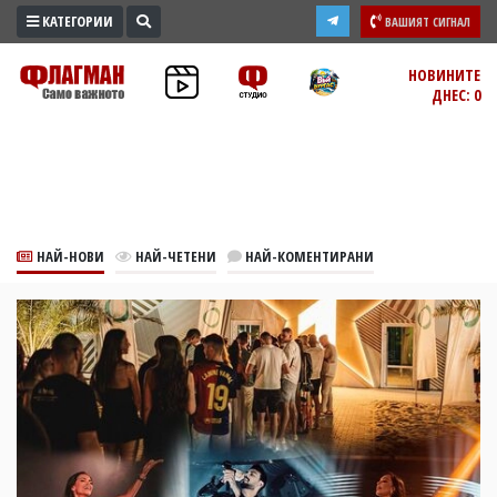
КАТЕГОРИИ
ВАШИЯТ СИГНАЛ
ПРОМО
НОВИНИТЕ
ДНЕС: 0
ЗОНА
ИЗБОРИ
2026
ПРАКТИЧНО
КУЛТУРА
НАЙ-НОВИ
НАЙ-ЧЕТЕНИ
НАЙ-КОМЕНТИРАНИ
ЗДРАВЕ
ПОЛИТИКА
ОБЩИНИ
ОБЩЕСТВО
ЛАЙФСТАЙЛ
ВОЙНАТА
В