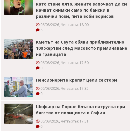
като стане лято, жените започват да си
качват снимки само по бански в
различни пози, пита Боби Борисов
06/08/2026, Четвъртък 18:00
6
Кметът на Сеута обяви приблизително
100 жертви след масовото преминаване
на границата
06/08/2026, Четвъртък 17:50
0
Пенсионерите крепят цели сектори
06/08/2026, Четвъртък 17:35
0
Шофьор на Порше блъсна патрулка при
бягство от полицията в София
06/08/2026, Четвъртък 17:31
0