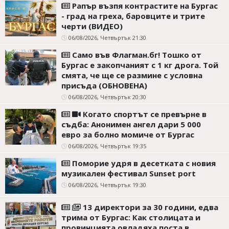
Рапър възпя контрастите на Бургас
Коментарите
- град на греха, баровците и трите
под
черти (ВИДЕО)
статиите
06/08/2026, Четвъртък 21:30
се
въвеждат
Само във Флагман.бг! Тошко от
от
Бургас е закопчаният с 1 кг дрога. Той
читателите
смята, че ще се размине с условна
и
редакцията
присъда (ОБНОВЕНА)
не
06/08/2026, Четвъртък 20:30
носи
отговорност
Когато спортът се превърне в
за
съдба: Анонимен ангел дари 5 000
тях!
евро за болно момиче от Бургас
Ако
06/08/2026, Четвъртък 19:35
откриете
обиден
Поморие удря в десетката с новия
за
музикален фестивал Sunset port
вас
06/08/2026, Четвъртък 19:30
коментар,
моля
сигнализирайте
13 директори за 30 години, едва
ни!
трима от Бургас: Как столицата и
провинцията овладяха поста в