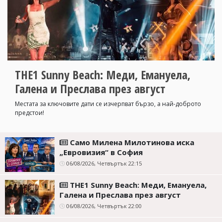
УКРАЙНА
СПОРТ
РАЗСЛЕДВАНЕ
БИЗНЕС
ЮГ
THE1 Sunny Beach: Меди, Емануела,
Галена и Преслава през август
Управители:
Веселин
Местата за ключовите дати се изчерпват бързо, а най-доброто
Василев,
предстои!
email:
v.vasilev@flagman.bg
Катя
Само Милена Милотинова иска
Касабова,
„Евровизия“ в София
еmail:
k.kassabova@flagman.bg
06/08/2026, Четвъртък 22:15
Главен
редактор:
THE1 Sunny Beach: Меди, Емануела,
Иван
Галена и Преслава през август
Колев,
email:
06/08/2026, Четвъртък 22:00
office@flagman.bg