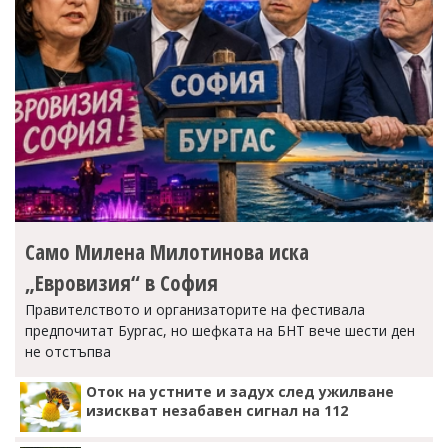
Само Милена Милотинова иска
„Евровизия“ в София
Правителството и организаторите на фестивала
предпочитат Бургас, но шефката на БНТ вече шести ден
не отстъпва
Оток на устните и задух след ужилване
изискват незабавен сигнал на 112