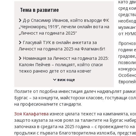
като дв
Коментарите
сред ко
Тема в развитие
под
средств
статиите
Д-р Спасимир Иванов, който възроди ФК
необход
се
„Черноморец 1919“, печели онлайн вота на
музикан
въвеждат
„Личност на годината 2025“
от НУМС
от
читателите
Гласувай ТУК в онлайн анкетата за
Прогноз
и
Личност на годината 2025 на Флагман.бг!
години е
редакцията
не
градове
Номинация за Личност на годината 2025:
носи
позволи
Калоян Пейчев – полицаят, който спаси
отговорност
конкурс
тежко ранено дете от кола ковчег
за
Особено
тях!
виж още
Европейс
Ако
откриете
Ползите от подобна инвестиция далеч надхвърлят рамкит
обиден
Бургас – за концерти, майсторски класове, гостуващи со
за
на професионалните стандарти.
вас
коментар,
Зоя Калафатева
изнесе цялата тежест на кампанията, ко
моля
защото каузата за нов роял за талантите на Бургас наби
сигнализирайте
започнаха в средата на 2025 година – с провеждането н
ни!
продължи с първата благотворителна изложба, представ