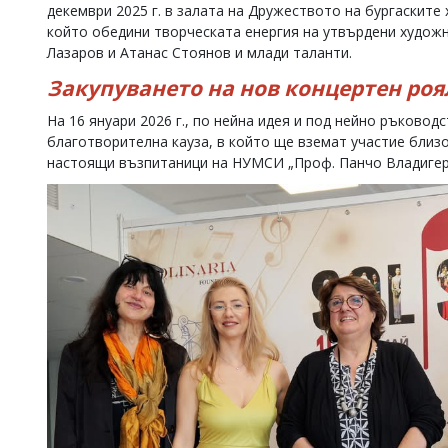
декември 2025 г. в залата на Дружеството на бургаските
който обедини творческата енергия на утвърдени худож
Лазаров и Атанас Стоянов и млади таланти.
Закупуването на нов концертен роя
На 16 януари 2026 г., по нейна идея и под нейно ръково
благотворителна кауза, в който ще вземат участие близо
настоящи възпитаници на НУМСИ „Проф. Панчо Владигер