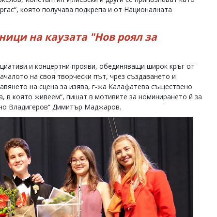
ргас“, която получава подкрепа и от Националната
ици на каузата "Нов роял за
циативи и концертни прояви, обединяващи широк кръг от
началото на своя творчески път, чрез създаването и
авянето на сцена за изява, г-жа Калафатева съществено
а, в която живеем“, пишат в мотивите за номинирането й за
нчо Владигеров“ Димитър Маджаров.