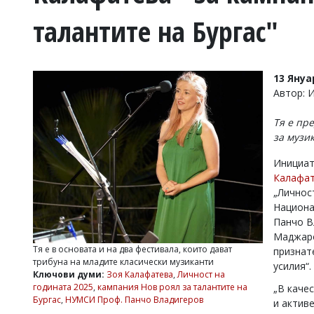
УКРАЙНА
талантите на Бургас"
СПОРТ
РАЗСЛЕДВАНЕ
БИЗНЕС
13 Януа
ЮГ
Автор: 
Тя е пр
Управители:
за музи
Веселин
Василев,
Инициат
email:
Калафа
v.vasilev@flagman.bg
Катя
„Личнос
Касабова,
Национа
еmail:
k.kassabova@flagman.bg
Панчо В
Маджаро
Главен
Тя е в основата и на два фестивала, които дават
признат
редактор:
трибуна на младите класически музиканти
усилия“.
Иван
Ключови думи:
Зоя Калафатева
,
Личност на
Колев,
годината 2025
,
кампания Нов роял за талантите на
„В каче
email:
Бургас
,
НУМСИ Проф. Панчо Владигеров
и актив
office@flagman.bg