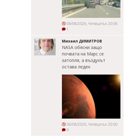
06/08/2026, Четвъртък 20:06
1
Михаил ДИМИТРОВ
NASA обясни защо
почвата на Марс се
затопля, а въздухът
остава леден
06/08/2026, Четвъртък 20:00
0