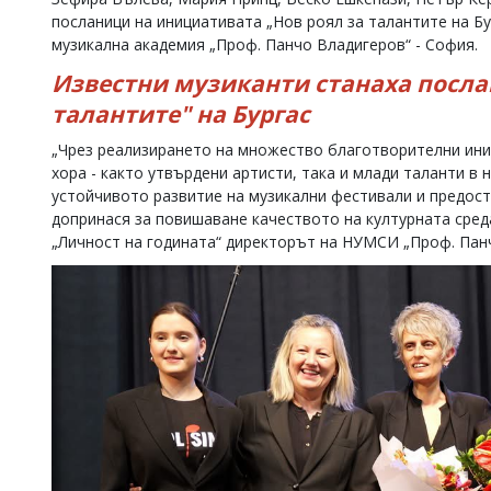
посланици на инициативата „Нов роял за талантите на Бу
музикална академия „Проф. Панчо Владигеров“ - София.
Известни музиканти станаха послан
талантите" на Бургас
„Чрез реализирането на множество благотворителни ини
хора - както утвърдени артисти, така и млади таланти в 
устойчивото развитие на музикални фестивали и предост
допринася за повишаване качеството на културната сред
„Личност на годината“ директорът на НУМСИ „Проф. Па