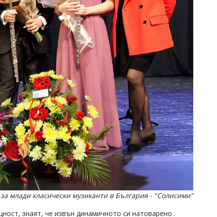
за млади класически музиканти в България - "Солисими"
ност, знаят, че извън динамичното си натоварено