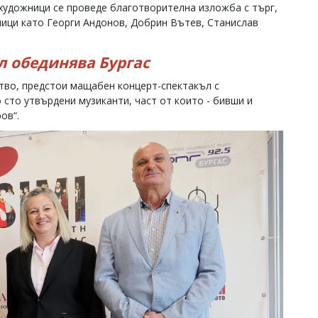
 художници се проведе благотворителна изложба с търг,
ници като Георги Андонов, Добрин Вътев, Станислав
л обединява Бургас
дство, предстои мащабен концерт-спектакъл с
 сто утвърдени музиканти, част от които - бивши и
ов“.