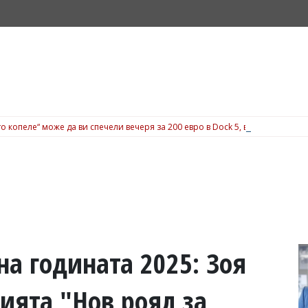
о копеле“ може да ви спечели вечеря за 200 евро в Dock 5, вижте подробн
а годината 2025: Зоя
ията "Нов роял за