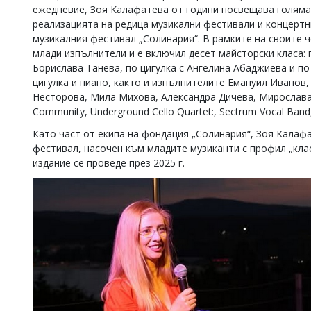
ежедневие, Зоя Калафатева от години посвещава голяма 
реализацията на редица музикални фестивали и концертни
музикалния фестивал „Солинария“. В рамките на своите ч
млади изпълнители и е включил десет майсторски класа: 
Борислава Танева, по цигулка с Ангелина Абаджиева и п
цигулка и пиано, както и изпълнителите Емануил Иванов
Несторова, Мила Михова, Александра Дичева, Мирослав
Community, Underground Cello Quartet:, Sectrum Vocal Band
Като част от екипа на фондация „Солинария“, Зоя Калафа
фестивал, насочен към младите музиканти с профил „кла
издание се проведе през 2025 г.