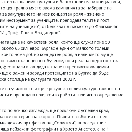
игател на значими културни и благотворителни инициативи,
ито централно място заема кампанията за набиране на
а за закупуването на нов концертен роял - жизнено
им инструмент за учениците, преподавателите и гост
тите на училището“, отбелязват в писмото до Флагман.бг
И „Проф. Панчо Владигеров“.
ната цена на качествен роял, който ще служи поне 50
 около 65 хил. евро. Бургас е един от малкото големи
, който няма добър концертен роял, а наличието му ще
 не само пълноценно обучение, но и реална подготовка за
и, фестивали и кандидатстване в престижни академии.
 ще е важен и заради претенциите на Бургас да бъде
ка столица на културата през 2032 г.
е на училището и ще е ресурс за целия културен живот на
листи и преподаватели, които работят при ясно определение
ято по всичко изглежда, ще приключи с успешен край,
ра все по-сериозна скорост. Първите събития от нея
а младежкия арт фестивал „Солисими“, впоследствие
яща пейзажни фотографии на Христо Анестев, а на 1