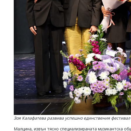
Зоя Калафатева развива успешно единствения фестивал 
Малцина, извън тясно специализираната музикантска общ