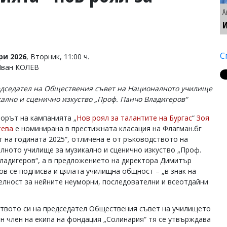
А
И
С
ри 2026
, Вторник, 11:00 ч.
Иван КОЛЕВ
едседател на Обществения съвет на Националното училище
кално и сценично изкуство „Проф. Панчо Владигеров“
орът на кампанията „
Нов роял за талантите на Бургас
“
Зоя
тева
е номинирана в престижната класация на Флагман.бг
т на годината 2025“, отличена е от ръководството на
лното училище за музикално и сценично изкуство „Проф.
ладигеров“, а в предложението на директора Димитър
в се подписва и цялата училищна общност – „в знак на
елност за нейните неуморни, последователни и всеотдайни
ството си на председател Обществения съвет на училището
ен член на екипа на фондация „Солинария“ тя се утвърждава