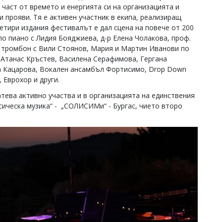
част от времето и енергията си на организацията и
 прояви. Тя е активен участник в екипа, реализиращ
етири издания фестивалът е дал сцена на повече от 200
по пиано с Лидия Бояджиева, д-р Елена Чолакова, проф.
о тромбон с Вили Стоянов, Мария и Мартин Иванови по
, Атанас Кръстев, Василена Серафимова, Гергана
а Кацарова, Вокален ансамбъл Фортисимо, Drop Down
, Еврохор и други.
тева активно участва и в организацията на единствения
сическа музика“ - „СОЛИСИМи“ - Бургас, чието второ