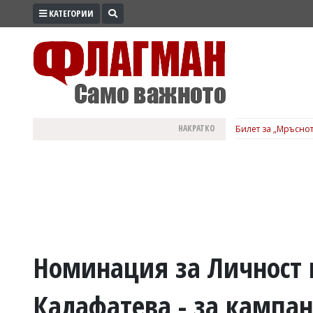
КАТЕГОРИИ
ПРОМО
ЗОНА
ИЗБОРИ
2026
ПРАКТИЧНО
НАКРАТКО
Билет за „Мръснот
КУЛТУРА
ЗДРАВЕ
ПОЛИТИКА
ОБЩИНИ
ОБЩЕСТВО
ЛАЙФСТАЙЛ
Номинация за Личност н
ВОЙНАТА
Калафатева - за кампан
В