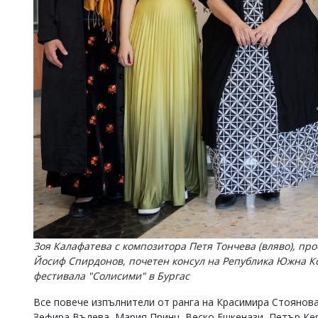
Зоя Калафатева с композитора Петя Тончева (вляво), про
Йосиф Спирдонов, почетен консул на Република Южна Ко
фестивала "Солисими" в Бургас
Все повече изпълнители от ранга на Красимира Стоянова
Зефира Вълева, Мария Принц, Веско Ешкенази, Петър Кер