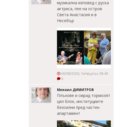
музикална изповед с руска
актриса, пее на остров
Света Анастасия и в
Несебър
06/08/2026, Четвъртък 08:49
0
Михаил ДИМИТРОВ
Плъхове и смрад тормозят
цял блок, институциите
безсилни пред частен
апартамент