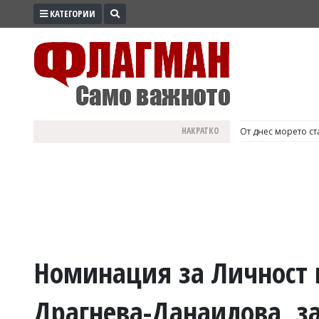
КАТЕГОРИИ
ПРОМО
ЗОНА
ИЗБОРИ
2026
ПРАКТИЧНО
НАКРАТКО
България е №1 в Е
КУЛТУРА
ЗДРАВЕ
ПОЛИТИКА
ОБЩИНИ
ОБЩЕСТВО
ЛАЙФСТАЙЛ
Номинация за Личност н
ВОЙНАТА
Драгнева-Данаилова, з
В