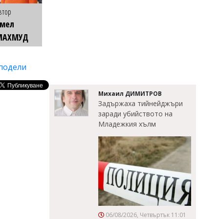
втор
Емел
МАХМУД
подели
Михаил ДИМИТРОВ
Задържаха тийнейджъри
заради убийството на
Младежкия хълм
06/08/2026, Четвъртък 11:01