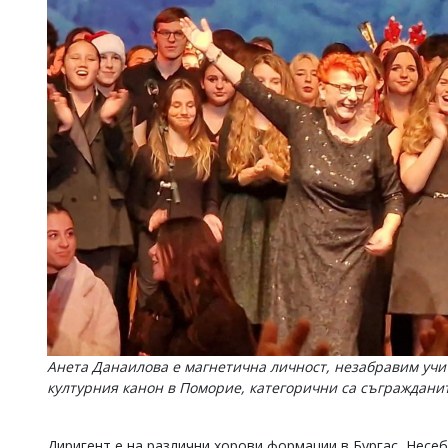
Анета Данаилова е магнетична личност, незабравим учи
културния канон в Поморие, категорични са съграждани
Диригент е на различни хорови формации в Бургас, Несе