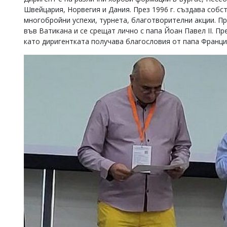
Швейцария, Норвегия и Дания. През 1996 г. създава собс
многобройни успехи, турнета, благотворителни акции. Пр
във Ватикана и се срещат лично с папа Йоан Павел II. Пр
като диригентката получава благословия от папа Франци