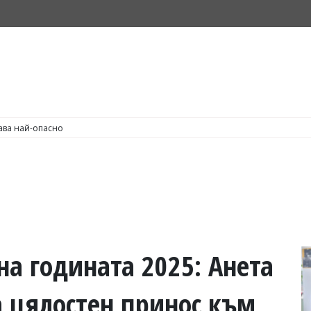
С по пушене на цигари
а годината 2025: Анета
а цялостен принос към