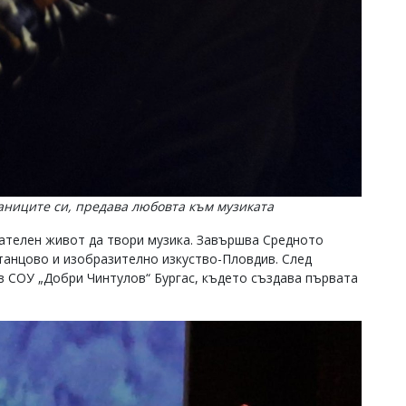
аниците си, предава любовта към музиката
нателен живот да твори музика. Завършва Средното
 танцово и изобразително изкуство-Пловдив. След
в СОУ „Добри Чинтулов“ Бургас, където създава първата