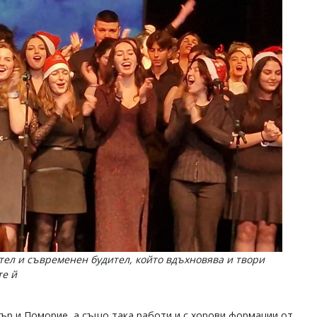
тел и съвременен будител, който вдъхновява и твори
те й
бър и Поморие, а също така работи и с хорови формации от