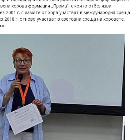
твена хорова формация „Прима“, с която отбелязва
ез 2001 г. с дамите от хора участват в международна среща
ез 2018 г. отново участват в световна среща на хоровете,
ск.