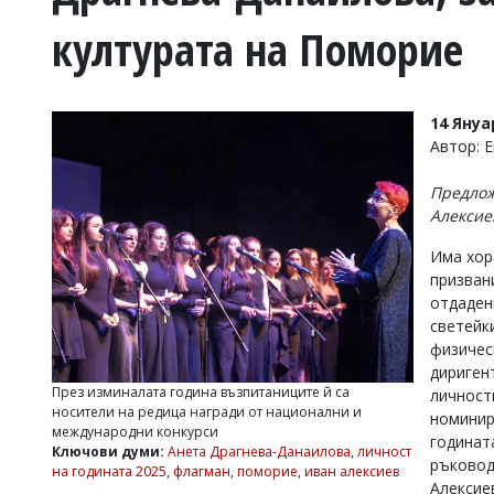
УКРАЙНА
културата на Поморие
СПОРТ
РАЗСЛЕДВАНЕ
БИЗНЕС
14 Януа
ЮГ
Автор: 
Предлож
Управители:
Алексие
Веселин
Василев,
Има хор
email:
призван
v.vasilev@flagman.bg
Катя
отдадени
Касабова,
светейк
еmail:
k.kassabova@flagman.bg
физичес
дириген
Главен
През изминалата година възпитаниците й са
личност
редактор:
носители на редица награди от национални и
номинир
Иван
международни конкурси
Колев,
годинат
Ключови думи:
Анета Драгнева-Данаилова
,
личност
email:
ръковод
на годината 2025
,
флагман
,
поморие
,
иван алексиев
office@flagman.bg
Алексие