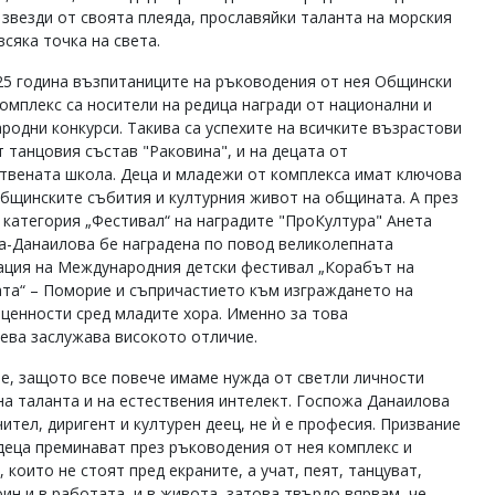
 звезди от своята плеяда, прославяйки таланта на морския
всяка точка на света.
25 година възпитаниците на ръководения от нея Общински
комплекс са носители на редица награди от национални и
родни конкурси. Такива са успехите на всичките възрастови
т танцовия състав "Раковина", и на децата от
твената школа. Деца и младежи от комплекса имат ключова
общинските събития и културния живот на общината. А през
в категория „Фестивал“ на наградите "ПроКултура" Анета
а-Данаилова бе наградена по повод великолепната
ация на Международния детски фестивал „Корабът на
ата“ – Поморие и съпричастието към изграждането на
 ценности сред младите хора. Именно за това
ева заслужава високото отличие.
ие, защото все повече имаме нужда от светли личности
на таланта и на естествения интелект. Госпожа Данаилова
чител, диригент и културен деец, не ѝ е професия. Призвание
деца преминават през ръководения от нея комплекс и
 които не стоят пред екраните, а учат, пеят, танцуват,
оин и в работата, и в живота, затова твърдо вярвам, че