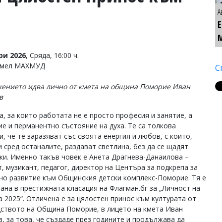
А
ри 2026
, Сряда, 16:00 ч.
Емел МАХМУД
С
ението идва лично от кмета на община Поморие Иван
в
а, за които работата не е просто професия и занятие, а
ие и перманентно състояние на духа. Те са толкова
, че те заразяват със своята енергия и любов, с които,
и сред останалите, раздават светлина, без да се щадят
ки. Именно такъв човек е Анета Драгнева-Данаилова –
т, музикант, педагог, директор на Центъра за подкрепа за
но развитие към Общинския детски комплекс-Поморие. Тя е
ана в престижната класация на Флагман.бг за „Личност на
а 2025“. Отличена е за цялостен принос към културата от
ството на Община Поморие, в лицето на кмета Иван
в, за това, че създаде през годините и продължава да