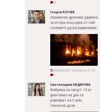
0
Георги РУСЧЕВ
Украински дронове удариха
за втора нощ една от най-
големите руски рафинерии
06/08/2026, Четвъртък 11:00
1
Светлозария КИДЕРОВА
Фабрика за смърт: 10 кг
фентанил на ден се
равняват на 5 млн.
токсични дози