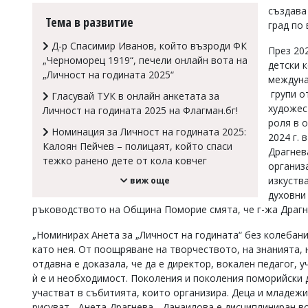
създава
Коментарите
Тема в развитие
град по 
под
статиите
Д-р Спасимир Иванов, който възроди ФК
През 20
се
„Черноморец 1919“, печели онлайн вота на
въвеждат
детски 
„Личност на годината 2025“
от
междуна
читателите
групи о
Гласувай ТУК в онлайн анкетата за
и
художес
Личност на годината 2025 на Флагман.бг!
редакцията
роля в 
не
Номинация за Личност на годината 2025:
2024 г. 
носи
Калоян Пейчев – полицаят, който спаси
отговорност
Драгнев
тежко ранено дете от кола ковчег
за
организ
тях!
изкуств
виж още
Ако
духовни
откриете
ръководството на Община Поморие смята, че г-жа Драгн
обиден
за
„Номинирах Анета за „Личност на годината“ без колебан
вас
като нея. От поощряване на творчеството, на знанията, 
коментар,
моля
отдавна е доказала, че да е директор, вокален педагог, у
сигнализирайте
ѝ е и необходимост. Поколения и поколения поморийски 
ни!
участват в събитията, които организира. Деца и младежи,
рисуват... Анета Драгнева - Данаилова е дисциплиниран в