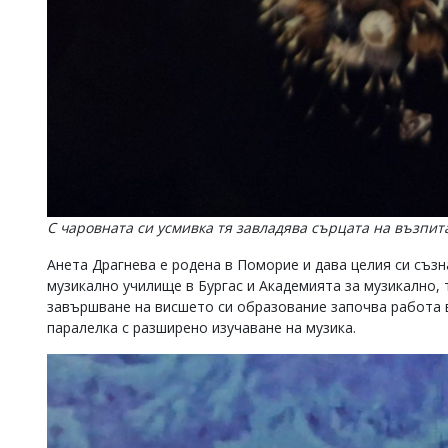
С чаровната си усмивка тя завладява сърцата на възпит
Анета Драгнева е родена в Поморие и дава целия си съз
музикално училище в Бургас и Академията за музикално,
завършване на висшето си образование започва работа 
паралелка с разширено изучаване на музика.