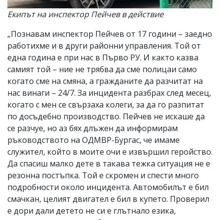
Екипът на инспектор Пейчев в действие
„Познавам инспектор Пейчев от 17 години – заедно
работихме и в други районни управления. Той от
една година е при нас в Първо РУ. И както казва
самият той – ние не трябва да сме полицаи само
когато сме на смяна, а гражданите да разчитат на
нас винаги – 24/7. За инцидента разбрах след месец,
когато с мен се свързаха колеги, за да го разпитат
по досъдебно производство. Пейчев не искаше да
се разчуе, но аз бях длъжен да информирам
ръководството на ОДМВР-Бургас, че имаме
служител, който в моите очи е извършил геройство.
Да спасиш малко дете в такава тежка ситуация не е
резонна постъпка. Той е скромен и спести много
подробности около инцидента. Автомобилът е бил
смачкан, целият двигател е бил в купето. Проверил
е дори дали детето не си е глътнало езика,