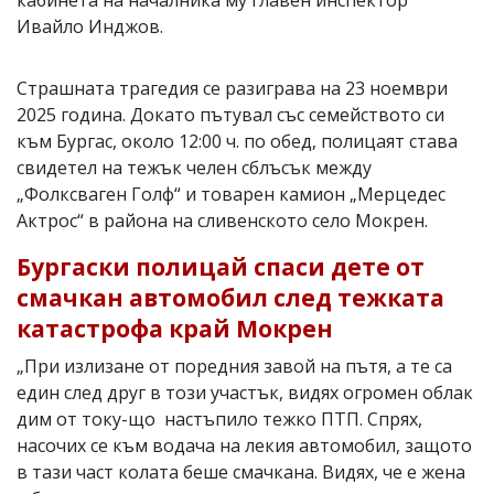
Ивайло Инджов.
Страшната трагедия се разиграва на 23 ноември
2025 година. Докато пътувал със семейството си
към Бургас, около 12:00 ч. по обед, полицаят става
свидетел на тежък челен сблъсък между
„Фолксваген Голф“ и товарен камион „Мерцедес
Актрос“ в района на сливенското село Мокрен.
Бургаски полицай спаси дете от
смачкан автомобил след тежката
катастрофа край Мокрен
„При излизане от поредния завой на пътя, а те са
един след друг в този участък, видях огромен облак
дим от току-що настъпило тежко ПТП. Спрях,
насочих се към водача на лекия автомобил, защото
в тази част колата беше смачкана. Видях, че е жена