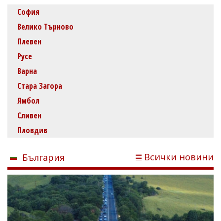
София
Велико Търново
Плевен
Русе
Варна
Стара Загора
Ямбол
Сливен
Пловдив
Всички новини
България