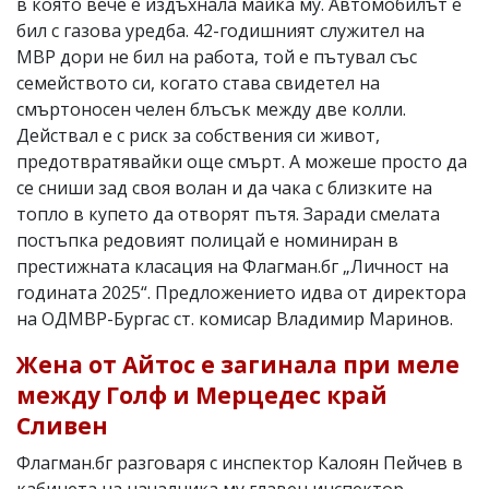
в която вече е издъхнала майка му. Автомобилът е
бил с газова уредба. 42-годишният служител на
МВР дори не бил на работа, той е пътувал със
семейството си, когато става свидетел на
смъртоносен челен блъсък между две колли.
Действал е с риск за собствения си живот,
предотвратявайки още смърт. А можеше просто да
се сниши зад своя волан и да чака с близките на
топло в купето да отворят пътя. Заради смелата
постъпка редовият полицай е номиниран в
престижната класация на Флагман.бг „Личност на
годината 2025“. Предложението идва от директора
на ОДМВР-Бургас ст. комисар Владимир Маринов.
Жена от Айтос е загинала при меле
между Голф и Мерцедес край
Сливен
Флагман.бг разговаря с инспектор Калоян Пейчев в
кабинета на началника му главен инспектор