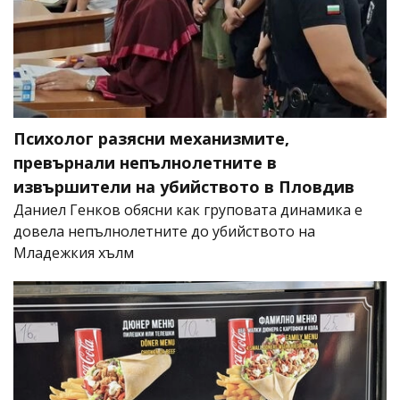
Психолог разясни механизмите,
превърнали непълнолетните в
извършители на убийството в Пловдив
Даниел Генков обясни как груповата динамика е
довела непълнолетните до убийството на
Младежкия хълм