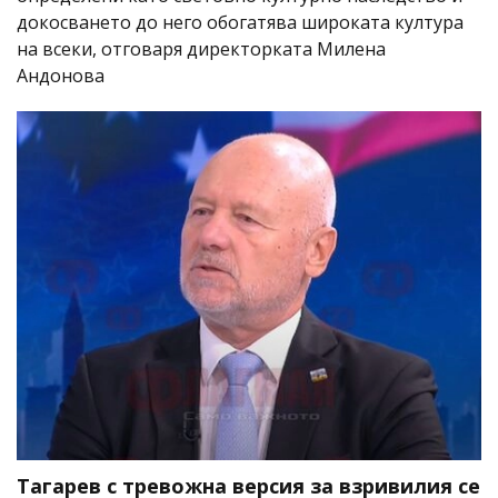
докосването до него обогатява широката култура
на всеки, отговаря директорката Милена
Андонова
Тагарев с тревожна версия за взривилия се