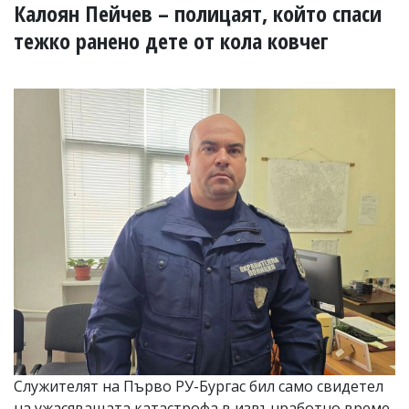
УКРАЙНА
Калоян Пейчев – полицаят, който спаси
СПОРТ
тежко ранено дете от кола ковчег
РАЗСЛЕДВАНЕ
БИЗНЕС
ЮГ
Управители:
Веселин
Василев,
email:
v.vasilev@flagman.bg
Катя
Касабова,
еmail:
k.kassabova@flagman.bg
Главен
редактор:
Иван
Колев,
email:
Служителят на Първо РУ-Бургас бил само свидетел
office@flagman.bg
на ужасяващата катастрофа в извънработно време,