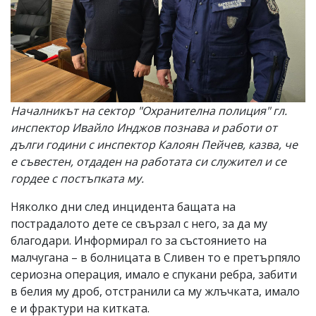
Началникът на сектор "Охранителна полиция" гл.
инспектор Ивайло Инджов познава и работи от
дълги години с инспектор Калоян Пейчев, казва, че
е съвестен, отдаден на работата си служител и се
гордее с постъпката му.
Няколко дни след инцидента бащата на
пострадалото дете се свързал с него, за да му
благодари. Информирал го за състоянието на
малчугана – в болницата в Сливен то е претърпяло
сериозна операция, имало е спукани ребра, забити
в белия му дроб, отстранили са му жлъчката, имало
е и фрактури на китката.