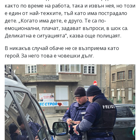
както по време на работа, така и извън нея, но този
е един от най-тежките, тъй като има пострадало
дете. „Когато има дете, е друго. Те са по-
емоционални, плачат, задават въпроси, в шок са.
Деликатна е ситуацията“, казва още полицаят.
В никакъв случай обаче не се възприема като
герой. За него това е човешки дълг.