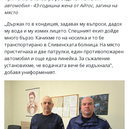
автомобил - 43-годишна жена от Айтос, загина на
място
„Държах го в кондиция, задавах му въпроси, дадох
му вода и му измих лицето. Спешният екип дойде
много бързо. Качихме го на носилка и то бе
транспортирано в Сливенската болница. На място
пристигнаха и две патрулки, един противопожарен
автомобил и още една линейка. За съжаление
установихме, че водачката вече бе издъхнала",
добавя униформеният.