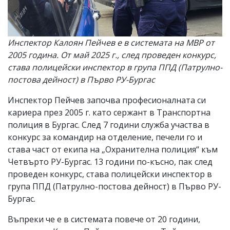
Инспектор Калоян Пейчев е в системата на МВР от
2005 година. От май 2025 г., след проведен конкурс,
става полицейски инспектор в група ППД (Патрулно-
постова дейност) в Първо РУ-Бургас
Инспектор Пейчев започва професионалната си
кариера през 2005 г. като сержант в Транспортна
полиция в Бургас. След 7 години служба участва в
конкурс за командир на отделение, печели го и
става част от екипа на „Охранителна полиция“ към
Четвърто РУ-Бургас. 13 години по-късно, пак след
проведен конкурс, става полицейски инспектор в
група ППД (Патрулно-постова дейност) в Първо РУ-
Бургас.
Въпреки че е в системата повече от 20 години,