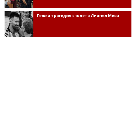
Тежка трагедия сполетя Лионел Меси