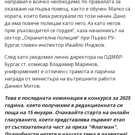
направил е всичко необходимо по правилата за
оказване на първа помощ, както е обучен. Малко са
хората, които биха рискували по този начин. Дано
да има повече полицаи като него. Аз като негов
пряк ръководител се гордея“, каза началникът на
сектор „Охранителна полиция“ при Първо РУ-
Бургас главен инспектор Ивайло Инджов.
След като уведомил лично директора на ОДМВР-
Бургас ст. комисар Владимир Маринов,
униформеният е отличен с грамота и парична
награда от министъра на вътрешните работи
Даниел Митов.
Това е последната номинация в конкурса за 2025
година, която получихме в редакционната си
поща на 15 януари. Очаквайте старта на онлайн
гласуването, което представлява първият етап
от състезателната част за приза "Флагман".
Подробности четете в нашата тема в развитие!