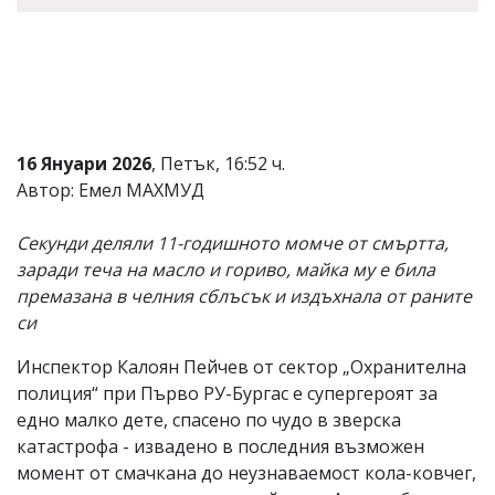
16 Януари 2026
, Петък, 16:52 ч.
Автор: Емел МАХМУД
Секунди деляли 11-годишното момче от смъртта,
заради теча на масло и гориво, майка му е била
премазана в челния сблъсък и издъхнала от раните
си
Инспектор Калоян Пейчев от сектор „Охранителна
полиция“ при Първо РУ-Бургас е супергероят за
едно малко дете, спасено по чудо в зверска
катастрофа - извадено в последния възможен
момент от смачкана до неузнаваемост кола-ковчег,