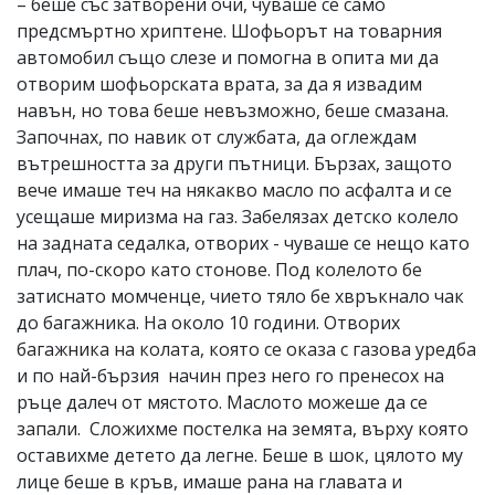
– беше със затворени очи, чуваше се само
предсмъртно хриптене. Шофьорът на товарния
автомобил също слезе и помогна в опита ми да
отворим шофьорската врата, за да я извадим
навън, но това беше невъзможно, беше смазана.
Започнах, по навик от службата, да оглеждам
вътрешността за други пътници. Бързах, защото
вече имаше теч на някакво масло по асфалта и се
усещаше миризма на газ. Забелязах детско колело
на задната седалка, отворих - чуваше се нещо като
плач, по-скоро като стонове. Под колелото бе
затиснато момченце, чието тяло бе хвръкнало чак
до багажника. На около 10 години. Отворих
багажника на колата, която се оказа с газова уредба
и по най-бързия начин през него го пренесох на
ръце далеч от мястото. Маслото можеше да се
запали. Сложихме постелка на земята, върху която
оставихме детето да легне. Беше в шок, цялото му
лице беше в кръв, имаше рана на главата и