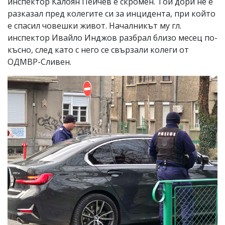
инспектор Калоян Пейчев е скромен. Той дори не е
разказал пред колегите си за инцидента, при който
е спасил човешки живот. Началникът му гл.
инспектор Ивайло Инджов разбрал близо месец по-
късно, след като с него се свързали колеги от
ОДМВР-Сливен.