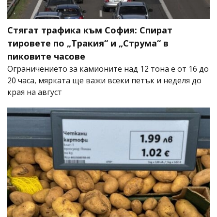
Стягат трафика към София: Спират
тировете по „Тракия“ и „Струма“ в
пиковите часове
Ограничението за камионите над 12 тона е от 16 до
20 часа, мярката ще важи всеки петък и неделя до
края на август