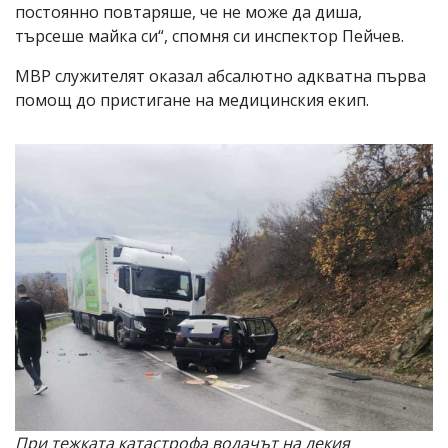
постоянно повтаряше, че не може да диша,
търсеше майка си“, спомня си инспектор Пейчев.
МВР служителят оказал абсалютно адкватна първа
помощ до пристигане на медицинския екип.
При тежката катастрофа водачът на лекия