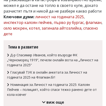
можел е да остане на топло в своето купе, докато
Коментарите
под
разчистят пътя и никой да не разбере какво работи
статиите
Ключови думи:
личност на годината 2025
,
се
инспектор калоян пейчев
,
първо ру бургас
,
флагман
,
въвеждат
от
село мокрен
,
котел
,
загинала айтозлийка
,
спасено
читателите
дете
и
редакцията
не
Тема в развитие
носи
отговорност
Д-р Спасимир Иванов, който възроди ФК
за
„Черноморец 1919“, печели онлайн вота на „Личност на
тях!
годината 2025“
Ако
откриете
Гласувай ТУК в онлайн анкетата за Личност на
обиден
годината 2025 на Флагман.бг!
за
вас
Номинация за Личност на годината 2025: Калоян
коментар,
Пейчев – полицаят, който спаси тежко ранено дете от
моля
кола ковчег
сигнализирайте
ни!
виж още