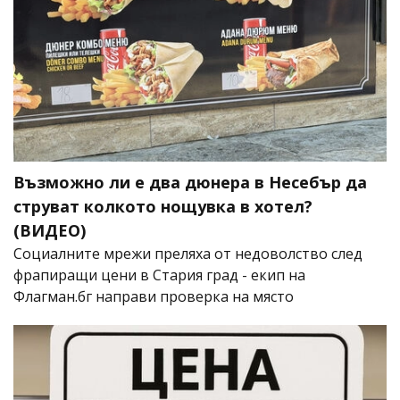
Възможно ли е два дюнера в Несебър да
струват колкото нощувка в хотел?
(ВИДЕО)
Социалните мрежи преляха от недоволство след
фрапиращи цени в Стария град - екип на
Флагман.бг направи проверка на място