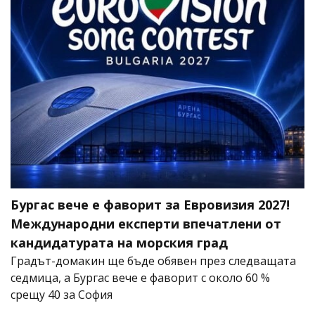
Бургас вече е фаворит за Евровизия 2027!
Международни експерти впечатлени от
кандидатурата на морския град
Градът-домакин ще бъде обявен през следващата
седмица, а Бургас вече е фаворит с около 60 %
срещу 40 за София