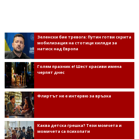
Зеленски бие тревога: Путин готви скрита
мобилизация на стотици хиляди за
натиск над Европа
Голям празник е! Шест красиви имена
черпят днес
Флиртът не е интервю за връзка
Каква детска грешка? Тези момчета и
момичета са психопати