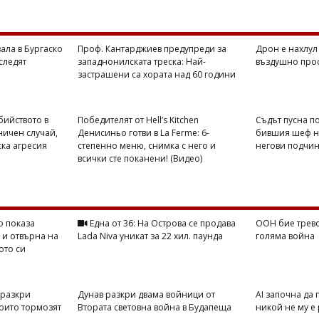
ала в Бургаско
Проф. Кантарджиев предупреди за
Дрон е нахлул
 следят
западнонилската треска: Най-
въздушно про
застрашени са хората над 60 години
бийството в
Победителят от Hell’s Kitchen
Съдът пусна п
ничен случай,
Денисиньо готви в La Ferme: 6-
бившия шеф на
ска агресия
степенно меню, снимка с него и
негови подчи
всички сте поканени! (Видео)
 показа
Една от 36: На Острова се продава
ООН бие трево
 и отвърна на
Lada Niva уникат за 22 хил. паунда
голяма война
ото си
 разкри
Дунав разкри двама войници от
AI започна да 
които тормозят
Втората световна война в Будапеща
никой не му е