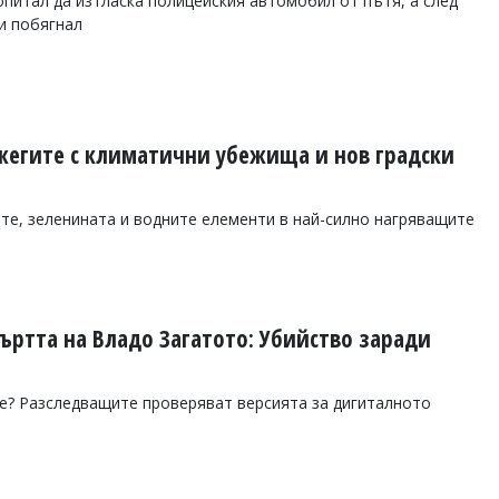
итал да изтласка полицейския автомобил от пътя, а след
и побягнал
 жегите с климатични убежища и нов градски
те, зеленината и водните елементи в най-силно нагряващите
ъртта на Владо Загатото: Убийство заради
е? Разследващите проверяват версията за дигиталното