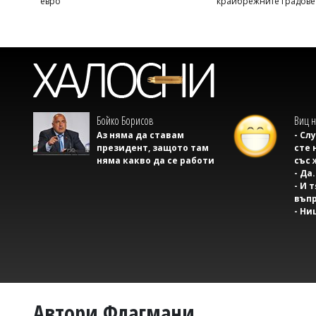
евро
крайбрежните градове
Бойко Борисов
Виц н
Аз няма да ставам
- Сл
президент, защото там
сте 
няма какво да се работи
със 
- Да.
- И 
въпр
- Ни
Автори Флагмани