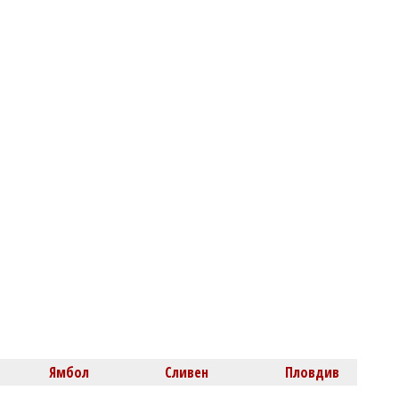
08/08/2026, Събота 11:00
1
Светлозария КИДЕРОВА
Една от 36: На Острова се продава
Lada Niva уникат за 22 хил. паунда
Ямбол
Сливен
Пловдив
08/08/2026, Събота 10:30
2