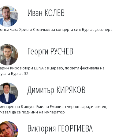
Иван КОЛЕВ
08/08/2026, Събота 09:00
0
Светлозария КИДЕРОВА
онси чака Христо Стоичков за концерта си в Бургас довечера
Гонка с полицията завърши с арест и
460 хил. евро, разбиха и
наркооранжерия
Георги РУСЧЕВ
арин Киров откри LUNAR в Царево, посвети фестивала на
аузата Бургас 32
Димитър КИРЯКОВ
мен ден на 8 август: Емил и Емилиан черпят заради светец,
тказал да се подчини на император
08/08/2026, Събота 08:32
0
Виктория ГЕОРГИЕВА
Димитър КИРЯКОВ