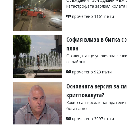
Осъжданият 30-годишен мъж оп
катастрофата зарязал колата 
Коментарите
под
прочетено 1161 пъти
статиите
се
въвеждат
от
читателите
София влиза в битка с
и
план
редакцията
не
Столицата ще увеличава сенки
носи
се райони
отговорност
за
прочетено 923 пъти
тях!
Ако
откриете
Основната версия за см
обиден
за
криптовалута?
вас
Какво са търсили нападателит
коментар,
моля
богатство
сигнализирайте
ни!
прочетено 3097 пъти