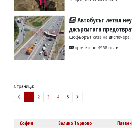
Автобусът летял неу
джърситата предотвра
Шофьорът каза на диспечера, ч
прочетено 4958 пъти
Страници:
1
2
3
4
5
София
Велико Търново
Плевен