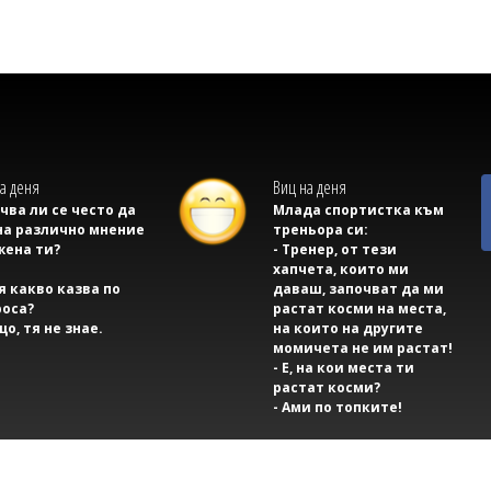
а деня
Виц на деня
учва ли се често да
Млада спортистка към
на различно мнение
треньора си:
жена ти?
- Тренер, от тези
хапчета, които ми
тя какво казва по
даваш, започват да ми
оса?
растат косми на места,
що, тя не знае.
на които на другите
момичета не им растат!
- Е, на кои места ти
растат косми?
- Ами по топките!