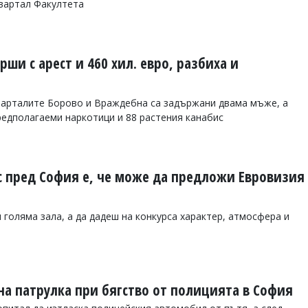
вартал Факултета
рши с арест и 460 хил. евро, разбиха и
варталите Борово и Враждебна са задържани двама мъже, а
редполагаеми наркотици и 88 растения канабис
с пред София е, че може да предложи Евровизия
 голяма зала, а да дадеш на конкурса характер, атмосфера и
а патрулка при бягство от полицията в София