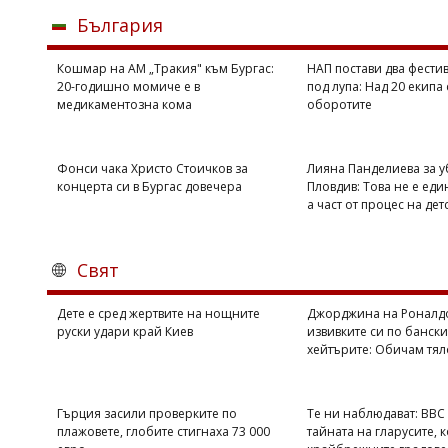
България
Кошмар на АМ „Тракия" към Бургас:
НАП постави два фестив
20-годишно момиче е в
под лупа: Над 20 екипа
медикаментозна кома
оборотите
Фонси чака Христо Стоичков за
Лияна Панделиева за у
концерта си в Бургас довечера
Пловдив: Това не е еди
а част от процес на дет
Свят
Дете е сред жертвите на нощните
Джорджина на Роналдо
руски удари край Киев
извивките си по бански
хейтърите: Обичам тял
Гърция засили проверките по
Те ни наблюдават: BBC
плажовете, глобите стигнаха 73 000
тайната на гларусите, 