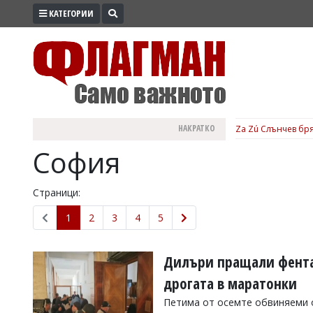
КАТЕГОРИИ
ПРОМО
ЗОНА
ИЗБОРИ
2026
ПРАКТИЧНО
НАКРАТКО
Za Zú Слънчев бря
КУЛТУРА
София
ЗДРАВЕ
ПОЛИТИКА
Страници:
ОБЩИНИ
1
2
3
4
5
ОБЩЕСТВО
ЛАЙФСТАЙЛ
Дилъри пращали фентан
ВОЙНАТА
дрогата в маратонки
В
Петима от осемте обвиняеми о