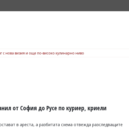
г с нова визия и още по-високо кулинарно ниво
ил от София до Русе по куриер, криели
стават в ареста, а разбитата схема отвежда разследващите