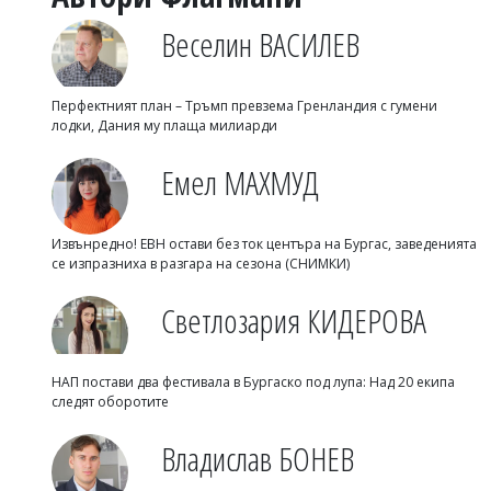
Веселин ВАСИЛЕВ
Перфектният план – Тръмп превзема Гренландия с гумени
лодки, Дания му плаща милиарди
Емел МАХМУД
Извънредно! ЕВН остави без ток центъра на Бургас, заведенията
се изпразниха в разгара на сезона (СНИМКИ)
Светлозария КИДЕРОВА
НАП постави два фестивала в Бургаско под лупа: Над 20 екипа
следят оборотите
Владислав БОНЕВ