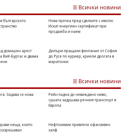
Светлозария КИДЕРОВА
Всички новини
Дилъри пращали фентанил от София
до Русе по куриер, криели дрогата в
 в българското
Нова пречка пред сделките с имоти:
маратонки
странство
Искат енергиен сертификат при
продажба и наем
од домашен арест
Дилъри пращали фентанил от София
 ВиК-Бургас и двама
до Русе по куриер, криели дрогата в
нени
маратонки
Всички новини
га: Задава се нова
Рейн падна до невиждано ниво,
08/08/2026, Събота 10:00
1
сушата задушава речния транспорт в
Европа
Светлозария КИДЕРОВА
ООН бие тревога: Задава се нова
голяма война
прави неща, които
Нефтохимик привлече офанзивен
 разрешавал
халф