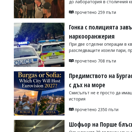
до лаборатория в столичния к
УКРАЙНА
СПОРТ
прочетено 259 пъти
РАЗСЛЕДВАНЕ
Гонка с полицията завъ
БИЗНЕС
наркооранжерия
ЮГ
При две отделни операции в к
разследващите иззели пари, п
Управители:
Веселин
прочетено 708 пъти
Василев,
email:
Предимството на Бурга
v.vasilev@flagman.bg
Катя
с дъх на море
Касабова,
еmail:
k.kassabova@flagman.bg
Смисълът не е просто да имаш
история
Главен
редактор:
прочетено 2350 пъти
Иван
Колев,
email:
Шофьор на Порше блъсн
office@flagman.bg