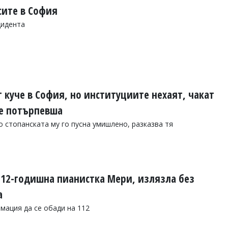
сите в София
цидента
 куче в София, но институциите нехаят, чакат
се потърпевша
о стопанската му го пусна умишлено, разказва тя
12-годишна пианистка Мери, излязла без
а
мация да се обади на 112