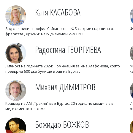
Катя КАСАБОВА
Зад фалшивия профил С.Иванов във ФБ се крие старшина от
Ф
фрегатата „Дръзки” на IV дивизион към ВМС
Радостина ГЕОРГИЕВА
Личност на годината 2024: Номинация за Ина Агафонова, която
М
превърна 600 дка бунище в рая на Бургас
к
Михаил ДИМИТРОВ
Кошмар на АМ „Тракия" към Бургас: 20-годишно момиче е в
И
медикаментозна кома
о
Божидар БОЖКОВ