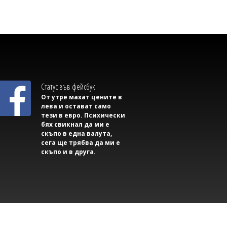
Статус във фейсбук
От утре махат цените в
08/08/2026, Събота 09:30
1
лева и остават само
тези в евро. Психически
Светлозария КИДЕРОВА
бях свикнал да ми е
Жегата не отстъпва: Оранжев код в 21
скъпо в една валута,
области, следобед идват бури и
сега ще трябва да ми е
градушки
скъпо и в друга.