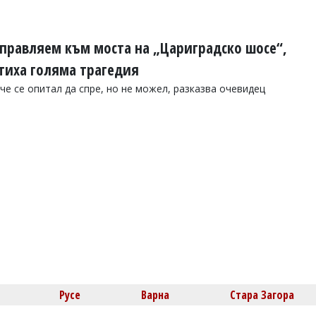
правляем към моста на „Цариградско шосе“,
тиха голяма трагедия
е се опитал да спре, но не можел, разказва очевидец
Русе
Варна
Стара Загора