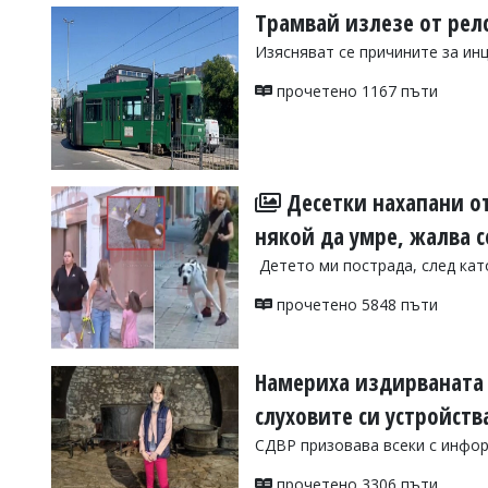
Трамвай излезе от рел
Изясняват се причините за ин
прочетено 1167 пъти
Десетки нахапани от
някой да умре, жалва 
Детето ми пострада, след кат
прочетено 5848 пъти
Намериха издирваната 
слуховите си устройств
СДВР призовава всеки с инфор
прочетено 3306 пъти