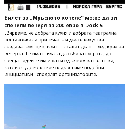
Билет за „Мръсното копеле“ може да ви
спечели вечеря за 200 евро в Dock 5
„Вярваме, че добрата кухня и добрата театрална
постановка си приличат – и двете изкуства
създават емоции, които остават дълго след края на
вечерта. Те имат силата да събират хората, да
срещат идеите им и да ги вдъхновяват за нови,
затова с удоволствие подкрепяме подобни
инициативи“, споделят организаторите.