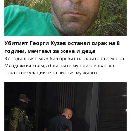
Убитият Георги Кузев останал сирак на 8
години, мечтаел за жена и деца
37-годишният мъж бил пребит на скрита пътека на
Младежкия хълм, а близките му призовават да
спрат спекулациите за личния му живот