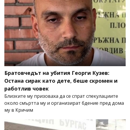
Братовчедът на убития Георги Кузев:
Остана сирак като дете, беше скромен и
работлив човек
Близките му призоваха да се спрат спекулациите
около смъртта му и организират бдение пред дома
му в Кричим