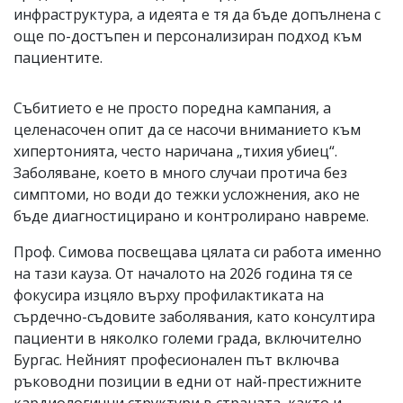
инфраструктура, а идеята е тя да бъде допълнена с
още по-достъпен и персонализиран подход към
пациентите.
Събитието е не просто поредна кампания, а
целенасочен опит да се насочи вниманието към
хипертонията, често наричана „тихия убиец“.
Заболяване, което в много случаи протича без
симптоми, но води до тежки усложнения, ако не
бъде диагностицирано и контролирано навреме.
Проф. Симова посвещава цялата си работа именно
на тази кауза. От началото на 2026 година тя се
фокусира изцяло върху профилактиката на
сърдечно-съдовите заболявания, като консултира
пациенти в няколко големи града, включително
Бургас. Нейният професионален път включва
ръководни позиции в едни от най-престижните
кардиологични структури в страната, както и