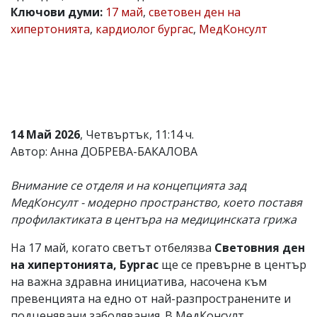
Ключови думи:
17 май
,
световен ден на
Коментарите
хипертонията
,
кардиолог бургас
,
МедКонсулт
под
статиите
се
въвеждат
от
читателите
и
редакцията
не
14 Май 2026
, Четвъртък, 11:14 ч.
носи
Автор: Анна ДОБРЕВА-БАКАЛОВА
отговорност
за
тях!
Внимание се отделя и на концепцията зад
Ако
МедКонсулт - модерно пространство, което поставя
откриете
профилактиката в центъра на медицинската грижа
обиден
за
вас
На 17 май, когато светът отбелязва
Световния ден
коментар,
на хипертонията, Бургас
ще се превърне в център
моля
на важна здравна инициатива, насочена към
сигнализирайте
ни!
превенцията на едно от най-разпространените и
подценявани заболявания. В МедКонсулт,