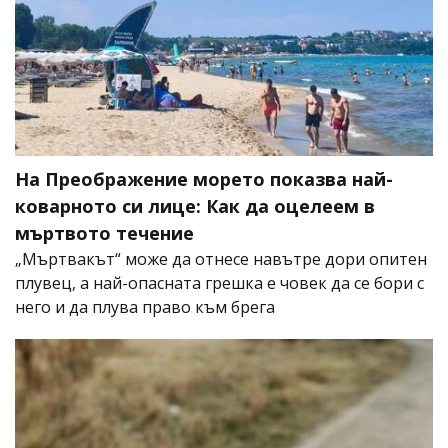
На Преображение морето показва най-
коварното си лице: Как да оцелеем в
мъртвото течение
„Мъртвакът“ може да отнесе навътре дори опитен
плувец, а най-опасната грешка е човек да се бори с
него и да плува право към брега