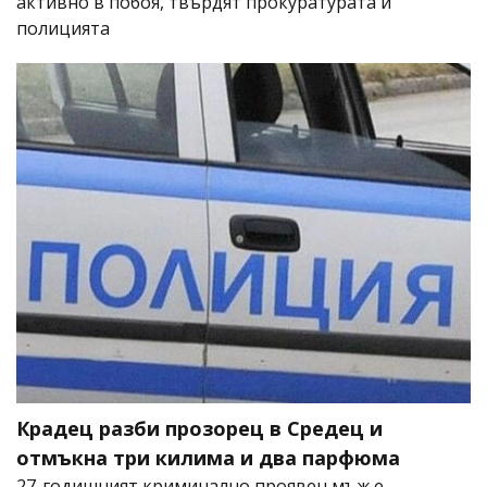
активно в побоя, твърдят прокуратурата и
полицията
Крадец разби прозорец в Средец и
отмъкна три килима и два парфюма
27-годишният криминално проявен мъж е