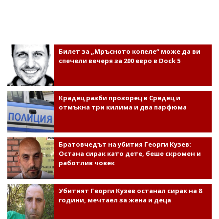
Билет за „Мръсното копеле“ може да ви
спечели вечеря за 200 евро в Dock 5
Крадец разби прозорец в Средец и
отмъкна три килима и два парфюма
Братовчедът на убития Георги Кузев:
Остана сирак като дете, беше скромен и
работлив човек
Убитият Георги Кузев останал сирак на 8
години, мечтаел за жена и деца