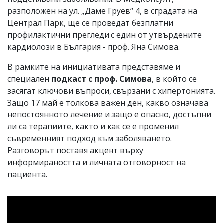
разположен на ул. „Даме Груев“ 4, в сградата на
Централ Парк, ще се проведат безплатни
профилактични прегледи с един от утвърдените
кардиолози в България - проф. Яна Симова.
В рамките на инициативата представяме и
специален
подкаст с проф. Симова
, в който се
засягат ключови въпроси, свързани с хипертонията.
Защо 17 май е толкова важен ден, какво означава
непостоянното лечение и защо е опасно, достъпни
ли са терапиите, както и как се е променил
съвременният подход към заболяването.
Разговорът поставя акцент върху
информираността и личната отговорност на
пациента.