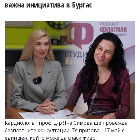
УКРАЙНА
важна инициатива в Бургас
СПОРТ
РАЗСЛЕДВАНЕ
БИЗНЕС
ЮГ
Управители:
Веселин
Василев,
email:
v.vasilev@flagman.bg
Катя
Касабова,
еmail:
k.kassabova@flagman.bg
Главен
редактор:
Иван
Кардиологът проф. д-р Яна Симова ще провежда
Колев,
безплатните консултации. Тя призова - 17 май е
email:
office@flagman.bg
един ден, който може да спаси живот