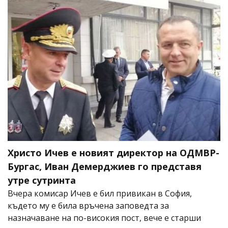
Христо Ичев е новият директор на ОДМВР-
Бургас, Иван Демерджиев го представя
утре сутринта
Вчера комисар Ичев е бил привикан в София,
където му е била връчена заповедта за
назначаване на по-високия пост, вече е старши