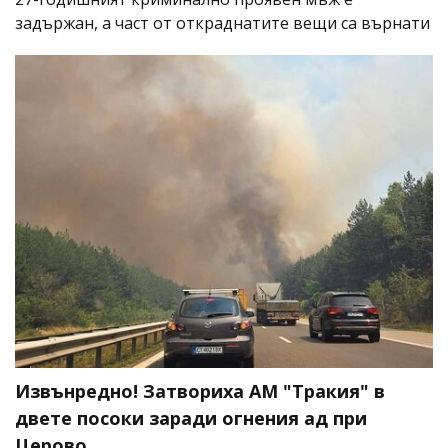
задържан, а част от откраднатите вещи са върнати
Извънредно! Затвориха АМ "Тракия" в
двете посоки заради огнения ад при
Церово