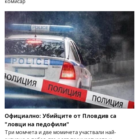
комисар
Официално: Убийците от Пловдив са
"ловци на педофили"
Три момчета и две момичета участвали най-