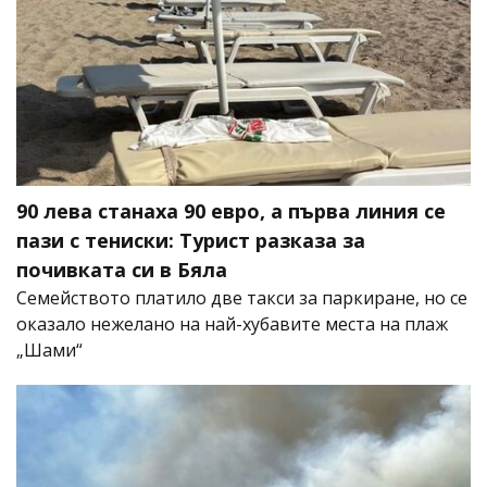
90 лева станаха 90 евро, а първа линия се
пази с тениски: Турист разказа за
почивката си в Бяла
Семейството платило две такси за паркиране, но се
оказало нежелано на най-хубавите места на плаж
„Шами“