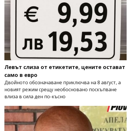
Левът слиза от етикетите, цените остават
само в евро
Двойното обозначаване приключва на 8 август, а
новият режим срещу необосновано поскъпване
влиза в сила ден по-късно