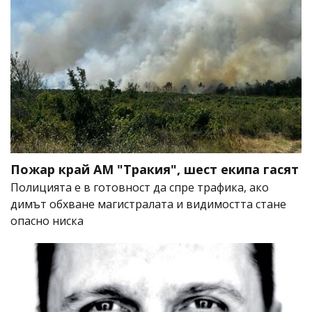
Пожар край АМ "Тракия", шест екипа гасят
Полицията е в готовност да спре трафика, ако
димът обхване магистралата и видимостта стане
опасно ниска