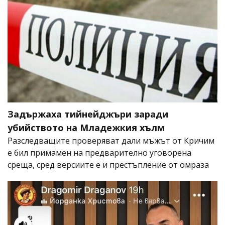
Задържаха тийнейджъри заради
убийството на Младежкия хълм
Разследващите проверяват дали мъжът от Кричим
е бил примамен на предварително уговорена
среща, сред версиите е и престъпление от омраза