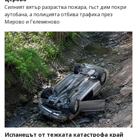
Силният вятър разраства пожара, гъст дим покри
аутобана, а полицията отбива трафика през
Мирово и Гелеменово
Испанецът от тежката катастрофа край