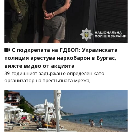
С подкрепата на ГДБОП: Украинската
полиция арестува наркобарон в Бургас,
вижте видео от акцията
39-годишният задържан е определен като
организатор на престъпната мрежа,