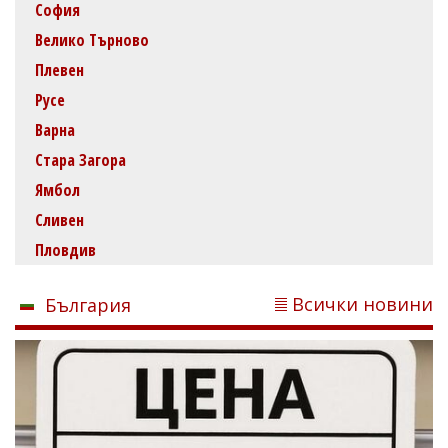
София
Велико Търново
Плевен
Русе
Варна
Стара Загора
Ямбол
Сливен
Пловдив
Всички новини
България