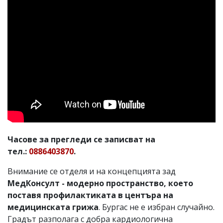
Часове за прегледи се записват на
тел.:
0886403870
.
Внимание се отделя и на концепцията зад
МедКонсулт - модерно пространство, което
поставя профилактиката в центъра на
медицинската грижа
. Бургас не е избран случайно.
Градът разполага с добра кардиологична