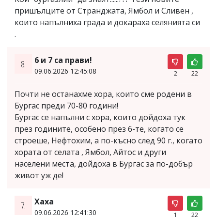
пришълците от Странджата, Ямбол и Сливен ,
които напълниха града и докараха селянията си
.
6 и 7 са прави!
8.
09.06.2026 12:45:08
2
22
Почти не останахме хора, които сме родени в
Бургас преди 70-80 години!
Бургас се напълни с хора, които дойдоха тук
през годините, особено през 6-те, когато се
строеше, Нефтохим, а по-късно след 90 г., когато
хората от селата , Ямбол, Айтос и други
населени места, дойдоха в Бургас за по-добър
живот уж де!
Хаха
7.
09.06.2026 12:41:30
1
22