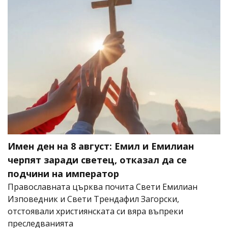
Имен ден на 8 август: Емил и Емилиан
черпят заради светец, отказал да се
подчини на император
Православната църква почита Свети Емилиан
Изповедник и Свети Трендафил Загорски,
отстоявали християнската си вяра въпреки
преследванията