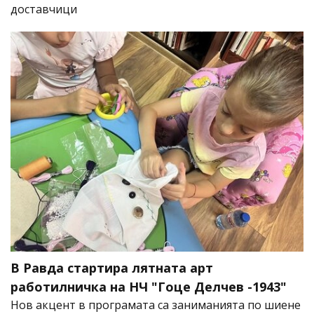
доставчици
В Равда стартира лятната арт
работилничка на НЧ "Гоце Делчев -1943"
Нов акцент в програмата са заниманията по шиене