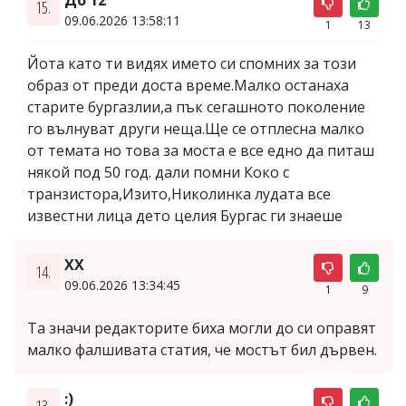
15.
09.06.2026 13:58:11
1
13
Йота като ти видях името си спомних за този
образ от преди доста време.Малко останаха
старите бургазлии,а пък сегашното поколение
го вълнуват други неща.Ще се отплесна малко
от темата но това за моста е все едно да питаш
някой под 50 год. дали помни Коко с
транзистора,Изито,Николинка лудата все
известни лица дето целия Бургас ги знаеше
ХХ
14.
09.06.2026 13:34:45
1
9
Та значи редакторите биха могли до си оправят
малко фалшивата статия, че мостът бил дървен.
:)
13.