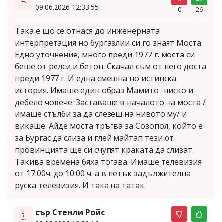
09.06.2026 12:33:55
0
26
Така е що се отнася до инженерната
интерпретация но бургазлии си го знаят Моста.
Едно уточнение, много преди 1977 г. моста си
беше от релси и бетон. Скачал съм от него доста
преди 1977 г. И една смешна но истинска
история. Имаше един образ Мамито -ниско и
дебело човече. Заставаше в началото на моста /
имаше стълби за да слезеш на нивото му/ и
викаше: Айде моста тръгва за Созопол, който е
за Бургас да слиза и глей майтап тези от
провинцията ще си счупят краката да слизат.
Такива времена бяха тогава. Имаше телевизия
от 17:00ч. до 10:00 ч. а в петък задължителна
руска телевизия. И така на татак.
сър Стенли Ройс
3.