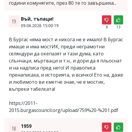
години комунягите, през 80 те го завършиха...
Въй, тъпаци!
19.
09.06.2026 15:00:19
8
13
В Бургас няма мост и никога не е имало! В Бургас
имаше и има мостИК, преди неграмотни
селяндури да окепазят и тази дума, като
слънчаци, мъртваци и т.н., и дори да я пльоснат
и на надписа пред него! И правописа
пренаписаха, и историята, и всичко! Ето на, даже
и любимото ви кметче знае, че е мостик,
въпреки табелката!
https://2011-
2015.burgascouncil.org/upload/759%20-%201.pdf
1959
18.