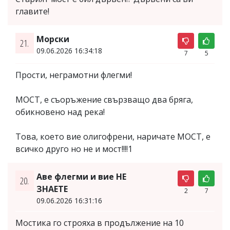
главите!
Морски
21.
09.06.2026 16:34:18
7
5
Прости, неграмотни флегми!
МОСТ, е съоръжение свързващо два бряга,
обикновено над река!
Това, което вие олигофрени, наричате МОСТ, е
всичко друго но не и мост!!!!1
Аве флегми и вие НЕ
20.
ЗНАЕТЕ
2
7
09.06.2026 16:31:16
Мостика го строяха в продължение на 10