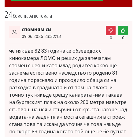
24
Коментара по темата
спомням си
24.
09.06.2026 23:32:13
0
0
че някъде 82 83 година се обзеведох с
кинокамера ЛОМО и реших да запечатам
спомен с нея. и като млад родител какво ще
заснема естествено наследството родено 81
година пораснало и проходило с баща си на
разходка в градината и от там на плажа .и
точно тук някъде срещу канарата -има такава
на бургаският плаж на около 200 метра навътре
стъпваш на нея и стърчиш от кръста нагоре над
водата-на заден план моста сегашния в строеж
стана това та искам да уточня че това някъде
по скоро 83 година когато той още не бе пуснат