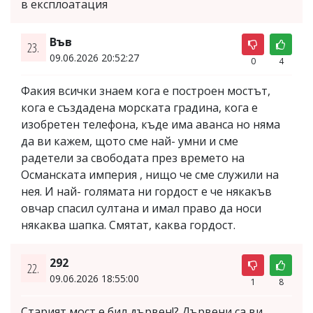
в експлоатация
Във
23.
09.06.2026 20:52:27
0
4
Факия всички знаем кога е построен мостът,
кога е създадена морската градина, кога е
изобретен телефона, къде има аванса но няма
да ви кажем, щото сме най- умни и сме
радетели за свободата през времето на
Османската империя , нищо че сме служили на
нея. И най- голямата ни гордост е че някакъв
овчар спасил султана и имал право да носи
някаква шапка. Смятат, каква гордост.
292
22.
09.06.2026 18:55:00
1
8
Старият мост е бил дървен!? Дървени са ви