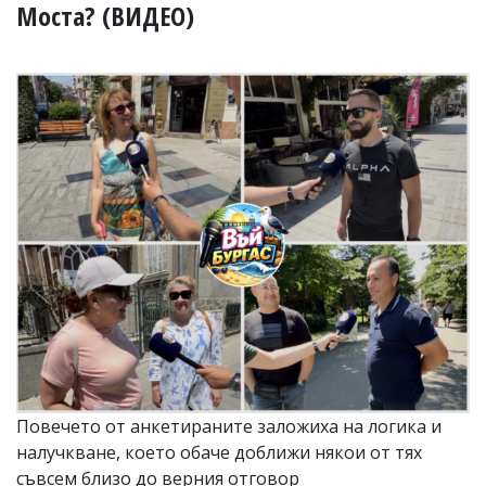
УКРАЙНА
Моста? (ВИДЕО)
СПОРТ
РАЗСЛЕДВАНЕ
БИЗНЕС
ЮГ
Управители:
Веселин
Василев,
email:
v.vasilev@flagman.bg
Катя
Касабова,
еmail:
k.kassabova@flagman.bg
Главен
редактор:
Иван
Повечето от анкетираните заложиха на логика и
Колев,
налучкване, което обаче доближи някои от тях
email:
office@flagman.bg
съвсем близо до верния отговор