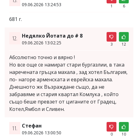
09.06.2026 13:24:53
1
6
681 г.
Недялко Йотата до # 8
12.
09.06.2026 13:02:25
3
12
Абсолютно точно и вярно !
Но все още се намират стари бургазлии, в така
наречената гръцка махала , зад хотел България,
по- нагоре арменската и еврейска махала.
Днешното жк Възраждане също, да не
забравяме и стария квартал Комлука , който
също беше превзет от циганите от Градец,
Котел,Ямбол и Сливен.
Стефан
11.
09.06.2026 13:00:50
0
10