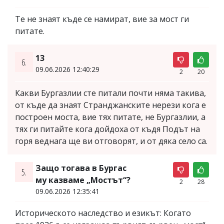
Те не знаят къде се намират, вие за мост ги
питате.
13
6.
09.06.2026 12:40:29
2
20
Какви Бургазлии сте питали почти няма такива,
от къде да знаят Странджанските нерези кога е
построен моста, вие тях питате, не Бургазлии, а
тях ги питайте кога дойдоха от къдя Подът на
горя веднага ще ви отговорят, и от дяка село са.
Защо тогава в Бургас
5.
му казваме „Мостът“?
2
28
09.06.2026 12:35:41
Историческото наследство и езикът: Когато