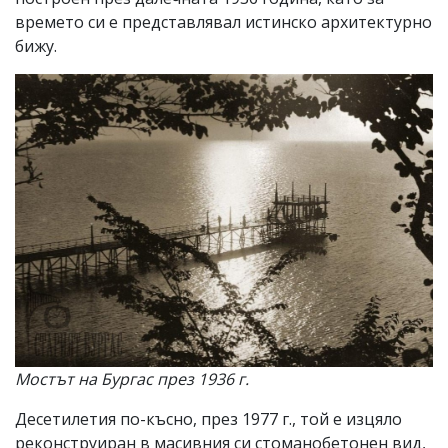
времето си е представлявал истинско архитектурно
бижу.
Мостът на Бургас през 1936 г.
Десетилетия по-късно, през 1977 г., той е изцяло
реконструиран в масивния си стоманобетонен вид,