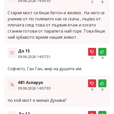
09.06.2026 14:50:55
2
8
Стария мост си беше бетон и желязо . На него се
учихме от по големите как се скача , първо от
плочата след това от първия етаж и когато
станем готови от парапета най горе .Това беше
най хубавото време нашия живот .
До 15
17.
09.06.2026 14:07:51
0
9
Софчето, Ган Ган, мир на душите им.
681 Аспарух
16.
09.06.2026 14:07:03
0
6
по кой мост е минал Дунава?
До 12