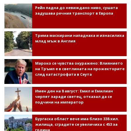
Рейн падна до невиждано ниво, сушата
задушава речния транспорт в Европа
Трима маскирани нападнаха и изнасилиха
млад мъж в Англия
Мароко се чувства окуражено: Влиянието
на Тръмп е в светлината на прожекторите
след катастрофата в Сеута
Имен ден на 8 август: Емил и Емилиан
черпят заради светец, отказал да се
подчини на император
Бургаска област вече има близо 338 хил.
жилища, сградите се увеличиха с 453 за
година