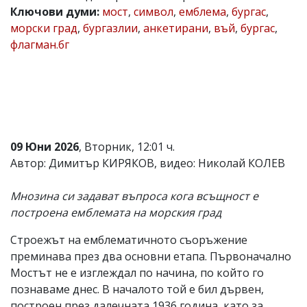
Ключови думи:
мост
,
символ
,
емблема
,
бургас
,
Коментарите
морски град
,
бургазлии
,
анкетирани
,
въй
,
бургас
,
под
статиите
флагман.бг
се
въвеждат
от
читателите
и
редакцията
не
носи
09 Юни 2026
, Вторник, 12:01 ч.
отговорност
Автор: Димитър КИРЯКОВ, видео: Николай КОЛЕВ
за
тях!
Ако
Мнозина си задават въпроса кога всъщност е
откриете
построена емблемата на морския град
обиден
за
вас
Строежът на емблематичното съоръжение
коментар,
преминава през два основни етапа. Първоначално
моля
Мостът не е изглеждал по начина, по който го
сигнализирайте
ни!
познаваме днес. В началото той е бил дървен,
построен през далечната 1936 година, като за