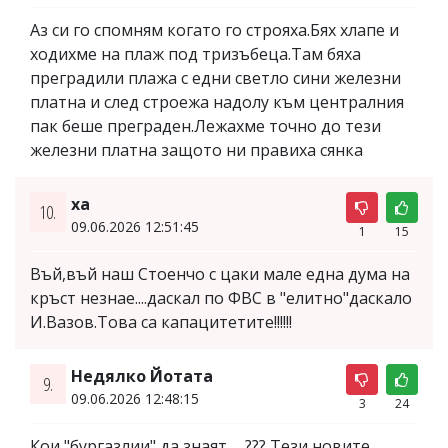
Аз си го спомням когато го строяха.Бях хлапе и
ходихме на плаж под тризъбеца.Там бяха
преградили плажа с едни светло сини железни
платна и след строежа надолу към централния
пак беше преграден.Лежахме точно до тези
железни платна защото ни правиха сянка
ха
10.
09.06.2026 12:51:45
1
15
Въй,въй наш Стоенчо с цаки мале една дума на
кръст незнае....даскал по ФВС в "елитно"даскало
И.Вазов.Това са капацитетите!!!!!!
Недялко Йотата
9.
09.06.2026 12:48:15
3
24
Кои "бургазлии" да знаят......??? Тези новите