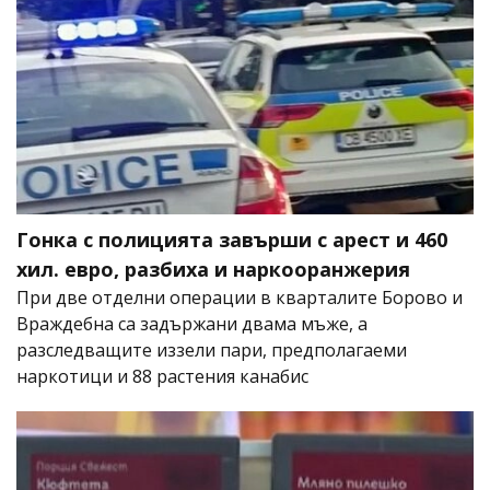
Гонка с полицията завърши с арест и 460
хил. евро, разбиха и наркооранжерия
При две отделни операции в кварталите Борово и
Враждебна са задържани двама мъже, а
разследващите иззели пари, предполагаеми
наркотици и 88 растения канабис