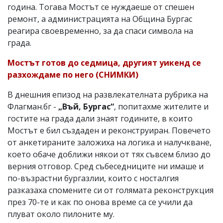
година. Тогава Мостът се нуждаеше от спешен
ремонт, а администрацията на Община Бургас
реагира своевременно, за да спаси символа на
града.
Мостът готов до седмица, другият уикенд се
разхождаме по него (СНИМКИ)
В днешния епизод на развлекателната рубрика на
Флагман.бг -
„Въй, Бургас“
, попитахме жителите и
гостите на града дали знаят годините, в които
Мостът е бил създаден и реконструиран. Повечето
от анкетираните заложиха на логика и налучкване,
което обаче доближи някои от тях съвсем близо до
верния отговор. Сред събеседниците ни имаше и
по-възрастни бургазлии, които с носталгия
разказаха спомените си от голямата реконструкция
през 70-те и как по онова време са се учили да
плуват около пилоните му.