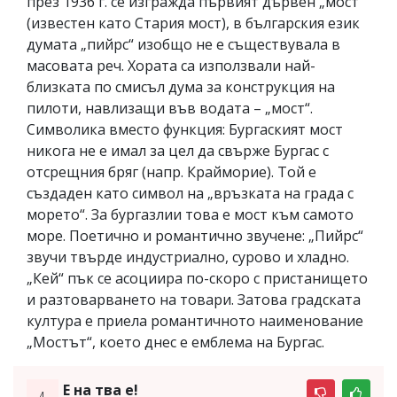
през 1936 г. се изгражда първият дървен „мост“
(известен като Стария мост), в българския език
думата „пийрс“ изобщо не е съществувала в
масовата реч. Хората са използвали най-
близката по смисъл дума за конструкция на
пилоти, навлизащи във водата – „мост“.
Символика вместо функция: Бургаският мост
никога не е имал за цел да свърже Бургас с
отсрещния бряг (напр. Крайморие). Той е
създаден като символ на „връзката на града с
морето“. За бургазлии това е мост към самото
море. Поетично и романтично звучене: „Пийрс“
звучи твърде индустриално, сурово и хладно.
„Кей“ пък се асоциира по-скоро с пристанището
и разтоварването на товари. Затова градската
култура е приела романтичното наименование
„Мостът“, което днес е емблема на Бургас.
Е на тва е!
4.