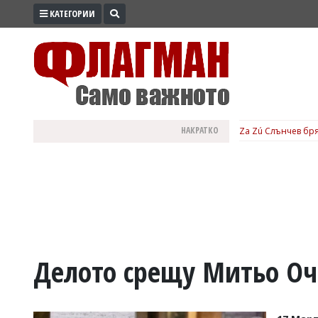
КАТЕГОРИИ
ПРОМО
ЗОНА
ИЗБОРИ
2026
ПРАКТИЧНО
НАКРАТКО
Za Zú Слънчев бря
КУЛТУРА
ЗДРАВЕ
ПОЛИТИКА
ОБЩИНИ
ОБЩЕСТВО
ЛАЙФСТАЙЛ
Делото срещу Митьо Оч
ВОЙНАТА
В