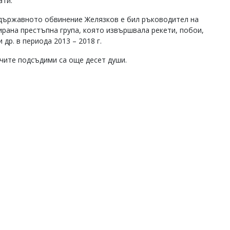
ати.
държавното обвинение Желязков е бил ръководител на
ирана престъпна група, която извършвала рекети, побои,
 др. в периода 2013 – 2018 г.
чите подсъдими са още десет души.