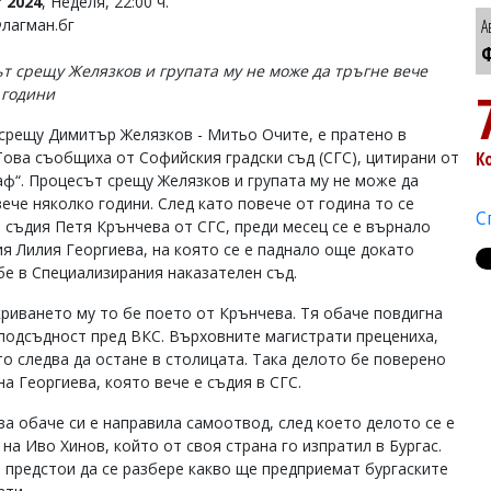
 2024
, Неделя, 22:00 ч.
Флагман.бг
А
Ф
т срещу Желязков и групата му не може да тръгне вече
 години
срещу Димитър Желязков - Митьо Очите, е пратено в
 Това съобщиха от Софийския градски съд (СГС), цитирани от
К
аф“. Процесът срещу Желязков и групата му не може да
вече няколко години. След като повече от година то се
С
т съдия Петя Крънчева от СГС, преди месец се е върнало
ия Лилия Георгиева, на която се е паднало още докато
бе в Специализирания наказателен съд.
криването му то бе поето от Крънчева. Тя обаче повдигна
 подсъдност пред ВКС. Върховните магистрати прецениха,
то следва да остане в столицата. Така делото бе поверено
а Георгиева, която вече е съдия в СГС.
ва обаче си е направила самоотвод, след което делото се е
на Иво Хинов, който от своя страна го изпратил в Бургас.
 предстои да се разбере какво ще предприемат бургаските