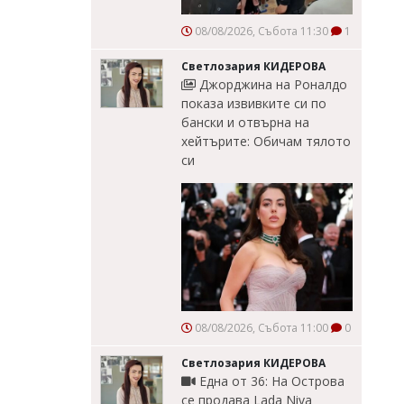
08/08/2026, Събота 11:30
1
Светлозария КИДЕРОВА
Джорджина на Роналдо
показа извивките си по
бански и отвърна на
хейтърите: Обичам тялото
си
08/08/2026, Събота 11:00
0
Светлозария КИДЕРОВА
Една от 36: На Острова
се продава Lada Niva