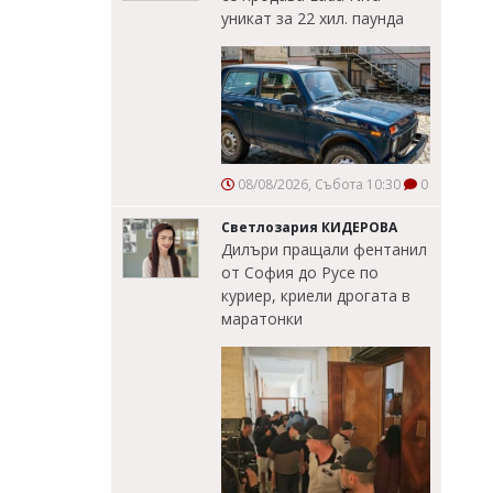
уникат за 22 хил. паунда
08/08/2026, Събота 10:30
0
Светлозария КИДЕРОВА
Дилъри пращали фентанил
от София до Русе по
куриер, криели дрогата в
маратонки