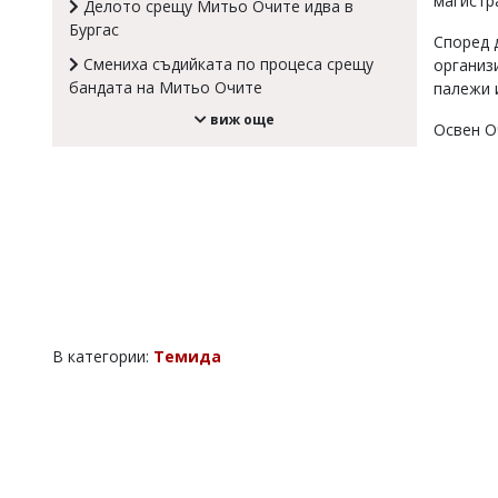
магистр
Делото срещу Митьо Очите идва в
Коментарите
Бургас
Според 
под
Смениха съдийката по процеса срещу
статиите
организ
се
бандата на Митьо Очите
палежи и
въвеждат
виж още
от
Освен О
читателите
и
редакцията
не
носи
отговорност
за
тях!
Ако
откриете
обиден
В категории:
Темида
за
вас
коментар,
моля
сигнализирайте
ни!