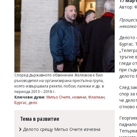
17 Март
УКРАЙНА
Автор: 
СПОРТ
Процесъ
РАЗСЛЕДВАНЕ
няколко
БИЗНЕС
Делото 
ЮГ
Бургас.
„Телегр
Управители:
тръгне 
Веселин
гледа о
Василев,
при съд
email:
Според държавното обвинение Желязков е бил
делото 
v.vasilev@flagman.bg
ръководител на организирана престъпна група,
Катя
която извършвала рекети, побои, палежи и др. в
След за
Касабова,
периода 2013 – 2018 г.
спор за
еmail:
k.kassabova@flagman.bg
Ключови думи:
Митьо Очите
,
новини
,
Флагман
,
че дело
Бургас
,
дело
Главен
отново н
редактор:
Иван
Тема в развитие
Георгие
Колев,
паднало 
email:
Делото срещу Митьо Очите изчезна
Тепърва
office@flagman.bg