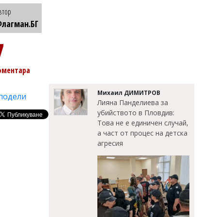
втор
лагман.БГ
7
оментара
Михаил ДИМИТРОВ
подели
Лияна Панделиева за
убийството в Пловдив:
Това не е единичен случай,
а част от процес на детска
агресия