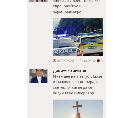
завърши с арест и 460 хил.
евро, разбиха и
наркооранжерия
08/08/2026, Събота 08:32
0
Димитър КИРЯКОВ
Имен ден на 8 август: Емил
и Емилиан черпят заради
светец, отказал да се
подчини на император