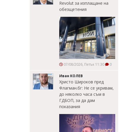
Revolut за изплащане на
обезщетения
07/08/2026, Петък 11:30
0
Иван КОЛЕВ
Христо Широков пред
Флагман.бг: Не се укривам,
до няколко часа съм в
ГДБОП, за да дам
показания