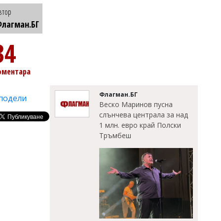
втор
лагман.БГ
34
оментара
Флагман.БГ
подели
Веско Маринов пусна
слънчева централа за над
1 млн. евро край Полски
Тръмбеш