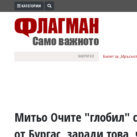
КАТЕГОРИИ
ПРОМО
ЗОНА
ИЗБОРИ
2026
ПРАКТИЧНО
НАКРАТКО
Билет за „Мръснот
КУЛТУРА
ЗДРАВЕ
ПОЛИТИКА
ОБЩИНИ
ОБЩЕСТВО
ЛАЙФСТАЙЛ
Митьо Очите "глобил" с
ВОЙНАТА
от Бургас, заради това,
В