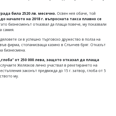
рада била 2520 лв. месечно.
Освен нея обаче, той
. до началото на 2018 г. въпросната такса плавно се
огато бизнесменът отказвал да плаща повече, му показвали
а самия.
 дяловете си в успешно търговско дружество в полза на
е във фирма, стопанисваща казино в Слънчев бряг. Отказът
на бизнесмена.
глоба“ от 250 000 лева, защото отказал да плаща
 случаите Желязков лично участвал в рекетирането на
естъпления законът предвижда до 15 г. затвор, глоба от 5
ството му.