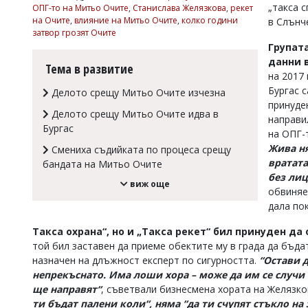
„такса 
ОПГ-то на Митьо Очите
,
Станислава Желязкова
,
рекет
Коментарите
на Очите
,
влияние на Митьо Очите
,
колко години
в Слънч
под
затвор грозят Очите
статиите
Групата
се
данни 
въвеждат
Тема в развитие
на 2017
от
читателите
Бургас с
Делото срещу Митьо Очите изчезна
и
принуден
Делото срещу Митьо Очите идва в
редакцията
направи
не
Бургас
на ОПГ-
носи
Жива ня
Смениха съдийката по процеса срещу
отговорност
вратата
за
бандата на Митьо Очите
тях!
без лиц
виж още
Ако
обвиняе
откриете
дала по
обиден
за
Такса охрана“, но и „Такса рекет“ бил принуден да
вас
той бил заставен да приеме обектите му в града да бъд
коментар,
назначен на длъжност експерт по сигурността.
“Остави 
моля
непрекъснато. Има лоши хора – може да им се случи 
сигнализирайте
ни!
ще направят“
, съветвали бизнесмена хората на Желязко
ти бъдат палени коли“, няма “да ти счупят стъкло на