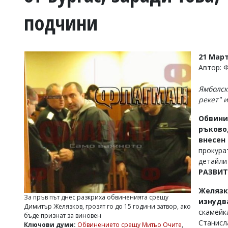
УКРАЙНА
подчини
СПОРТ
РАЗСЛЕДВАНЕ
БИЗНЕС
21 Март
ЮГ
Автор: 
Ямболск
Управители:
рекет" и
Веселин
Василев,
Обвини
email:
ръково
v.vasilev@flagman.bg
Катя
внесен
Касабова,
прокура
еmail:
k.kassabova@flagman.bg
детайли
РАЗВИТ
Главен
редактор:
Желязк
Иван
За пръв път днес разкриха обвиненията срещу
изнудв
Колев,
Димитър Желязков, грозят го до 15 години затвор, ако
email:
скамейк
бъде признат за виновен
office@flagman.bg
Станисл
Ключови думи:
Обвинението срещу Митьо Очите
,