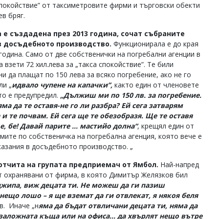
спокойствие” от таксиметровите фирми и търговски обекти
ев бряг.
 е създадена през 2013 година, сочат събраните
в досъдебното производство.
Функционирала е до края
 година. Само от две собственички на погребални агенции в
а взети 72 хил.лева за „такса спокойствие”. Те били
и да плащат по 150 лева за всяко погребение, ако не го
ли „
идвало чупене на капачки”,
както един от членовете
то е предупредил.
„Дължиш ми по 150 лв. за погребение.
ма да те оставя-не го ли разбра? Ей сега затварям
 и те почвам. Ей сега ще те обезобразя. Ще те оставя
е, бе! Давай парите ... мастийо долна“
, крещял един от
мите по собственичка на погребална агенция, която вече е
казания в досъдебното производство. „
 отчита на групата предприемач от Ямбол.
Най-напред
ат охранявани от фирма, в която Димитър Желязков бил
джипа, виж децата ти. Не можеш да ги пазиш
нещо лошо – я ще вземат да ги отвлекат, я някоя беля
в. Иначе „н
яма да бъдат отвличани децата ти, няма да
 заложната къща или на офиса... да хвърлят нещо вътре