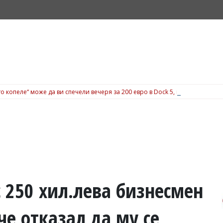
о копеле“ може да ви спечели вечеря за 200 евро в Dock 5, вижте подробн
 250 хил.лева бизнесмен
 че отказал да му се