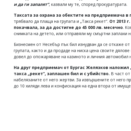
и да ги запалят“
, казвали му те, според прокуратурата.
Таксата за охрана за обектите на предприемача в г
трябвало да плаща на групата и „Такса рекет“.
От 2013 г
покачвала, за да достигне до 45 000 лв. месечно
. К
снимката на детето, или отправяли му смъртни заплахи н
Бизнесмен от Несебър пък бил изнудван да се откаже от
групата, както и да продаде на ниска цена своите дялов
довел до опожаряване на казиното и личния автомобил 
На друг предприемач от Бургас Желязков наложил „
такса „рекет“, заплашен бил и с убийство.
В част от
набелязаните от него жертви. За извършените от него пр
до 10 хиляди лева и конфискация на една втора от имуще