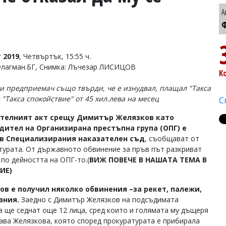
А
Ф
 2019
, Четвъртък, 15:55 ч.
Флагман.БГ, Снимка: Лъчезар ЛИСИЦОВ
К
и предприемач също твърди, че е изнудвал, плащал "Такса
 "Такса спокойствие" от 45 хил.лева на месец
С
телният акт срещу Димитър Желязков като
дител на Организирана престъпна група (ОПГ) е
 в Специализирания наказателен съд
, съобщават от
турата. От държавното обвинение за пръв път разкриват
 по дейността на ОПГ-то.(
ВИЖ ПОВЕЧЕ В НАШАТА ТЕМА В
ИЕ)
ов е получил няколко обвинения –за рекет, палежи,
ания.
Заедно с Димитър Желязков на подсъдимата
а ще седнат още 12 лица, сред които и голямата му дъщеря
ава Желязкова, която според прокуратурата е прибирала