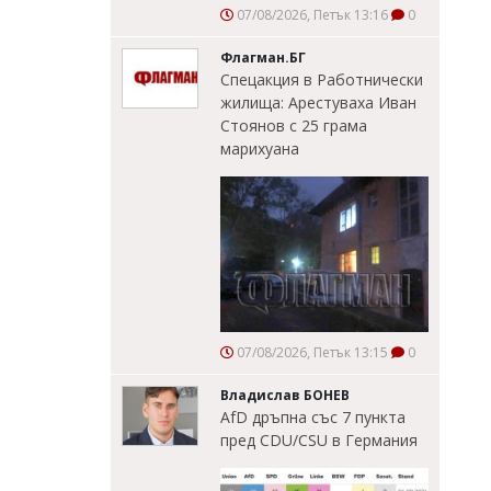
07/08/2026, Петък 13:16
0
Флагман.БГ
Спецакция в Работнически
жилища: Арестуваха Иван
Стоянов с 25 грама
марихуана
07/08/2026, Петък 13:15
0
Владислав БОНЕВ
AfD дръпна със 7 пункта
пред CDU/CSU в Германия