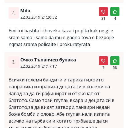
Mda
4.
22.02.2019 21:26:32
31
4
Emi toi bashta i choveka kaza i popita kak ne gi e
sram samo i samo da mu e gadno tova e bezbojie
nqmat srama policaite i prokuratyrata
Очко Тъпанчев бунака
3.
22.02.2019 21:17:17
7
58
Всички големи бандити и тарикати,които
направиха изпрариха децата си в колежи на
Запад за да ги рафинират и откъснат от
блатото. Само този глупак вкара и децата си в
блатото,за да видят затвори,панаири недай
боже бомби и олово. Абе глупак,нали изпита
всичко на гърба си и когато трябваше да си
мъдър,улегнал богаташ,ти отиде да те