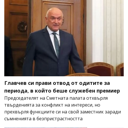
Главчев си прави отвод от одитите за
периода, в който беше служебен премиер
Председателят на Сметната палата отхвърля
твърденията за конфликт на интереси, но
прехвърля функциите си на свой заместник заради
съмненията в безпристрастността