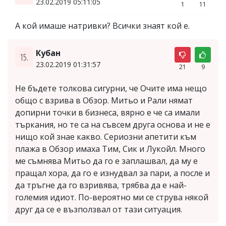
23.02.2019 05:11:05
1
11
А кой имаше натривки? Всички знаят кой е.
Кубан
15.
23.02.2019 01:31:57
21
9
Не бъдете толкова сигурни, че Очите има нещо
общо с взрива в Обзор. Митьо и Рали нямат
допирни точки в бизнеса, вярно е че са имали
търкания, но те са на съвсем друга основа и не е
нищо кой знае какво. Сериозни апетити към
плажа в Обзор имаха Тим, Сик и Лукойл. Много
ме съмнява Митьо да го е заплашвал, да му е
пращал хора, да го е изнудвал за пари, а после и
да тръгне да го взривява, трябва да е най-
големия идиот. По-вероятно ми се струва някой
друг да се е възползвал от тази ситуация.