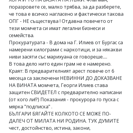
поразровете се, малко трябва, за да разберете,
че това е всичко нагласено и фактически такова
ОПГ - НЕ съществува ! Отдавна повечето от
тези момчета си имат легални бизнеси и
семейства.
Прокуратурата - В дома на Г. Илиев от Бургас са
намерени килограми с наркотици, и за някакви
ниви засяти със марихуана се говореше.....
В това дело нито един грам не е намерено.
Краят: В предварителният арест повече от 6
месеца са заключени НЕВИННИ ДО ДОКАЗВАНЕ
НА ВИНАТА момчета, Георги Илиев става
защитен СВИДЕТЕЛ с предварително написани
(от кого ли!?) Показания - прокурора го пуска с
мярка "подписка" .
БЪЛГАРИ БЯГАЙТЕ КОЛКОТО СЕ МОЖЕ ПО-
ДАЛЕЧ ОТ МИЛАТА НИ РОДИНА. ТУК ДУМИТЕ
чест, достойнство, истина, закони,