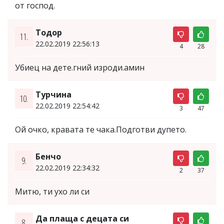
от господ.
Тодор
11.
22.02.2019 22:56:13
4
28
Убиец на дете.гний изроди.амин
Турчина
10.
22.02.2019 22:54:42
3
47
Ой очко, кравата те чака.Подготви дупето.
Бенчо
9.
22.02.2019 22:34:32
2
37
Митю, ти ухо ли си
Да плаща с децата си
8.