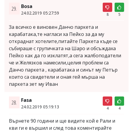
Bosa
29.
24.02.2019 05:27:59
8
5
За всичко е виновен Данчо паркета и
карабатака,те нагласи ха Пейко за да му
откраднат хотелите,питайте Паркета къде се
събираше с групичката на Шаро и обсъждаха
Пейко как да го изклатят,а сега жалбоподатели
че и Желязков намесили,целия проблем са
Данчо паркета , карабатака и синът му Петър
които са свидетели и оная гей мърша на
паркета зет му Иван
Fasa
28.
24.02.2019 05:19:13
4
4
Върнете 90 години и ще видите кой е Рали и
кви ги е вършил и след това коментирайте