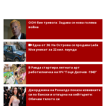
ООН бие тревога: Задава се нова голяма
война
Една от 36: На Острова се продава Lada
Niva уникат за 22 хил. паунда
В Равда стартира лятната арт
работилничка на НЧ "Гоце Делчев -1943"
Джорджина на Роналдо показа извивките
си по бански и отвърна на хейтърите:
Обичам тялото си