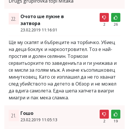
Drugs grupirovka topi Mitaka
Очото ше пукне в
22.
затвора
2
26
23.02.2019 11:16:01
Ще му скапят и бъбреците на торбичко. Убиец
на деца боклук и наркоотровител. Тоз е най-
простия и долен селянин. Тормози
сервитьорките по заведениъта и ги унижава и
се мисли за голям мъж. А иначе късопишковец
минутковец. Като се изплашил да не го хванат
след убийството на детето в Обзор и не можел
да вдига самолета. Една шепа хапчета виагри
миагри и пак мека сламка.
Гошо
21.
23.02.2019 11:05:13
2
19