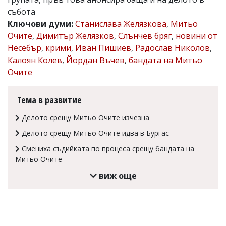
събота
Коментарите
под
Ключови думи:
Станислава Желязкова
,
Митьо
статиите
Очите
,
Димитър Желязков
,
Слънчев бряг
,
новини от
се
Несебър
,
крими
,
Иван Пишиев
,
Радослав Николов
,
въвеждат
от
Калоян Колев
,
Йордан Въчев
,
бандата на Митьо
читателите
Очите
и
редакцията
не
Тема в развитие
носи
отговорност
Делото срещу Митьо Очите изчезна
за
тях!
Делото срещу Митьо Очите идва в Бургас
Ако
откриете
Смениха съдийката по процеса срещу бандата на
обиден
Митьо Очите
за
виж още
вас
коментар,
моля
сигнализирайте
ни!