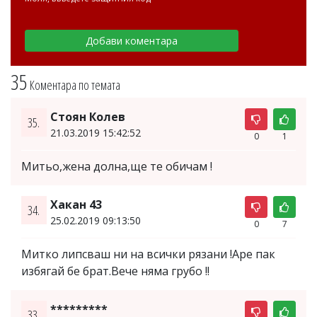
35
Коментара по темата
Стоян Колев
35.
21.03.2019 15:42:52
0
1
Митьо,жена долна,ще те обичам !
Хакан 43
34.
25.02.2019 09:13:50
0
7
Митко липсваш ни на всички рязани !Аре пак
избягай бе брат.Вече няма грубо !!
*********
33.