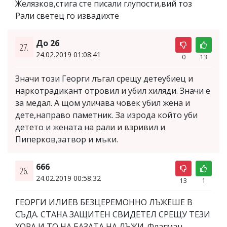
Желязков,стига сте писали глупости,вий тоз
Рали светец го извадихте
До 26
27.
24.02.2019 01:08:41
0
13
Значи този Георги лъгал срещу детеубиец и
наркотрадикант отровил и убил хиляди. Значи е
за медал. А щом уличава човек убил жена и
дете,направо паметник. За изрода който уби
детето и жената на рали и взривил и
Пиперков,затвор и мъки.
666
26.
24.02.2019 00:58:32
13
1
ГЕОРГИ ИЛИЕВ БЕЗЦЕРЕМОННО ЛЪЖЕШЕ В
СЪДА. СТАНА ЗАЩИТЕН СВИДЕТЕЛ СРЕЩУ ТЕЗИ
ХОРА И ТО НА БАЗАТА НА ЛЪЖИ. Флагман,