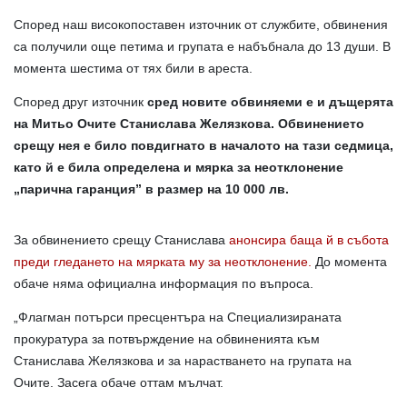
Според наш високопоставен източник от службите, обвинения
са получили още петима и групата е набъбнала до 13 души. В
момента шестима от тях били в ареста.
Според друг източник
сред новите обвиняеми е и дъщерята
на Митьо Очите Станислава Желязкова. Обвинението
срещу нея е било повдигнато в началото на тази седмица,
като й е била определена и мярка за неотклонение
„парична гаранция” в размер на 10 000 лв.
За обвинението срещу Станислава
анонсира баща й в събота
преди гледането на мярката му за неотклонение.
До момента
обаче няма официална информация по въпроса.
„Флагман потърси пресцентъра на Специализираната
прокуратура за потвърждение на обвиненията към
Станислава Желязкова и за нарастването на групата на
Очите. Засега обаче оттам мълчат.