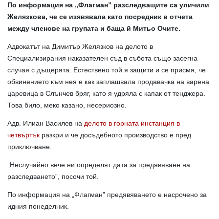
По информация на „Флагман” разследващите са уличили
Желязкова, че се изявявала като посредник в отчета
между членове на групата и баща й Митьо Очите.
Адвокатът на Димитър Желязков на делото в
Специализирания наказателен съд в събота също засегна
случая с дъщерята. Естествено той я защити и се присмя, че
обвинението към нея е как заплашвала продавачка на варена
царевица в Слънчев бряг, като я удряла с капак от тенджера.
Това било, меко казано, несериозно.
Адв. Илиан Василев на
делото в горната инстанция в
четвъртък
разкри и че досъдебното производство е пред
приключване.
„Неслучайно вече ни определят дата за предявяване на
разследването”, посочи той.
По информация на „Флагман” предявяването е насрочено за
идния понеделник.