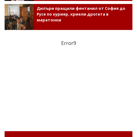
Дилъри пращали фентанил от София до
Русе по куриер, криели дрогата в
маратонки
Error9