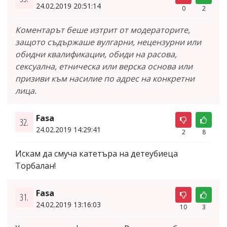
24.02.2019 20:51:14
0
2
Коментарът беше изтрит от модераторите,
защото съдържаше вулгарни, нецензурни или
обидни квалификации, обиди на расова,
сексуална, етническа или верска основа или
призиви към насилие по адрес на конкретни
лица.
Fasa
32.
24.02.2019 14:29:41
2
8
Искам да смуча катетъра на детеубиеца
Торбалан!
Fasa
31.
24.02.2019 13:16:03
10
3