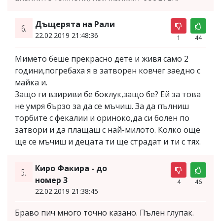
Дъщерята на Рали
6.
22.02.2019 21:48:36
1
44
Мимето беше прекрасно дете и живя само 2
години,погребаха я в затворен ковчег заедно с
майка и.
Защо ги взириви бе боклук,защо бе? Ей за това
не умря бързо за да се мъчиш. За да пълниш
торбите с фекалии и ориноко,да си болен по
затвори и да плащаш с най-милото. Колко още
ще се мъчиш и децата ти ще страдат и ти с тях.
Киро Факира - до
5.
номер 3
4
46
22.02.2019 21:38:45
Браво пич много точно казано. Пълен глупак.