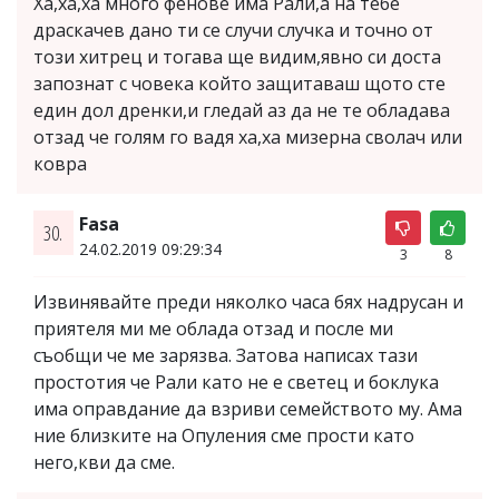
Ха,ха,ха много фенове има Рали,а на тебе
драскачев дано ти се случи случка и точно от
този хитрец и тогава ще видим,явно си доста
запознат с човека който защитаваш щото сте
един дол дренки,и гледай аз да не те обладава
отзад че голям го вадя ха,ха мизерна сволач или
ковра
Fasa
30.
24.02.2019 09:29:34
3
8
Извинявайте преди няколко часа бях надрусан и
приятеля ми ме облада отзад и после ми
съобщи че ме зарязва. Затова написах тази
простотия че Рали като не е светец и боклука
има оправдание да взриви семейството му. Ама
ние близките на Опуления сме прости като
него,кви да сме.