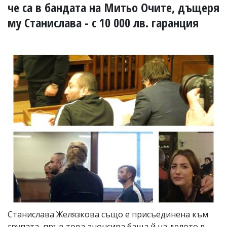
УКРАЙНА
че са в бандата на Митьо Очите, дъщеря
СПОРТ
му Станислава - с 10 000 лв. гаранция
РАЗСЛЕДВАНЕ
БИЗНЕС
ЮГ
Управители:
Веселин
Василев,
email:
v.vasilev@flagman.bg
Катя
Касабова,
еmail:
k.kassabova@flagman.bg
Главен
редактор:
Иван
Колев,
email:
Станислава Желязкова също е присъединена към
office@flagman.bg
групата, пръв това анонсира баща й на делото в