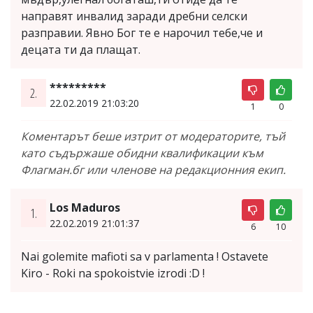
направят инвалид заради дребни селски
разправии. Явно Бог те е нарочил тебе,че и
децата ти да плащат.
*********
2.
22.02.2019 21:03:20
1
0
Коментарът беше изтрит от модераторите, тъй
като съдържаше обидни квалификации към
Флагман.бг или членове на редакционния екип.
Los Maduros
1.
22.02.2019 21:01:37
6
10
Nai golemite mafioti sa v parlamenta ! Ostavete
Kiro - Roki na spokoistvie izrodi :D !