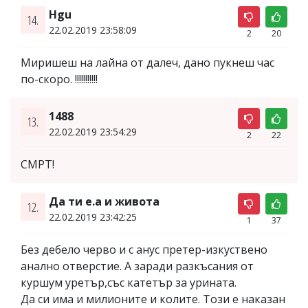
Hgu
14.
22.02.2019 23:58:09
2
20
Миришеш на лайна от далеч, дано пукнеш час
по-скоро. !!!!!!!!!!!
1488
13.
22.02.2019 23:54:29
2
22
СМРТ!
Да ти е.а и живота
12.
22.02.2019 23:42:25
1
37
Без дебело черво и с анус претер-изкуствено
анално отверстие. А заради разкъсания от
куршум уретър,със катетър за урината.
Да си има и милионите и колите. Този е наказан