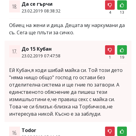
Да се гърчи
18.
23.02.2019 08:38:32
4
13
Обиец на жени и дица. Децата му наркумани да
съ. Сега ще плъти за сичко.
До 15 Кубан
17.
23.02.2019 07:47:58
1
19
Ей Кубан,я ходи шибай майка си. Той този дето
"няма нищо общо" господ го остави без
отделителна система и ще гние по затвори. А
единственото обяснение да пишеш тези
измишльотини е,че правиш секс с майка си.
Това че си близък-близка на Торбичков,не
интересува никой. Късно е за заблуди.
Todor
16.