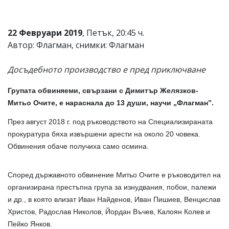
22 Февруари 2019
, Петък, 20:45 ч.
Автор: Флагман, снимки: Флагман
Досъдебното производство е пред приключване
Групата обвиняеми, свързани с Димитър Желязков-
Митьо Очите, е нараснала до 13 души, научи „Флагман”.
През август 2018 г. под ръководството на Специализираната
прокуратура бяха извършени арести на около 20 човека.
Обвинения обаче получиха само осмина.
Според държавното обвинение Митьо Очите е ръководител на
организирана престъпна група за изнудвания, побои, палежи
и др., в която влизат Иван Найденов, Иван Пишиев, Венцислав
Христов, Радослав Николов, Йордан Въчев, Калоян Колев и
Пейко Янков.