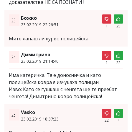
доказателства НЕ СА ПОЗНАТИ !
Божко
25.
23.02.2019 22:26:51
1
25
Мите лапаш ли курво полицейска
Димитрина
24.
23.02.2019 21:14:40
1
22
Има катеричка. Тя е доносничка и като
полицейска ковра я изчукаха полицаи.
Изво: Като се гушкаш с ченгета ще те преебат
ченгета! Димитрино ковро полицейска!
Vasko
23.
23.02.2019 18:37:23
22
4