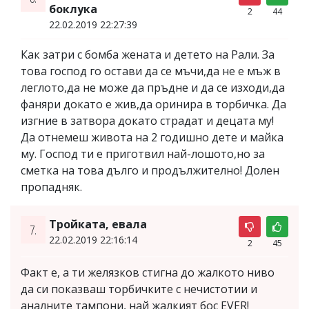
боклука
2
44
22.02.2019 22:27:39
Как затри с бомба жената и детето на Рали. За
това господ го остави да се мъчи,да не е мъж в
леглото,да не може да пръдне и да се изходи,да
фаняри докато е жив,да оринира в торбичка. Да
изгние в затвора докато страдат и децата му!
Да отнемеш живота на 2 годишно дете и майка
му. Господ ти е приготвил най-лошото,но за
сметка на това дълго и продължително! Долен
пропадняк.
Тройката, евала
7.
22.02.2019 22:16:14
2
45
Факт е, а ти желязков стигна до жалкото ниво
да си показваш торбичките с нечистотии и
аналните тампони, най жалкият бос EVER!