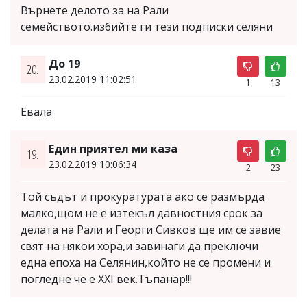
Върнете делото за на Рали
семейството.избийте ги тези подписки селяни
До 19
20.
23.02.2019 11:02:51
1
13
Евала
Един приятел ми каза
19.
23.02.2019 10:06:34
2
23
Той съдът и прокуратурата ако се размърда
малко,щом не е изтекъл давностния срок за
делата на Рали и Георги Сивков ще им се завие
свят на някои хора,и завинаги да преключи
една епоха на Селянин,който не се промени и
погледне че е XXI век.Тъпанар!!!