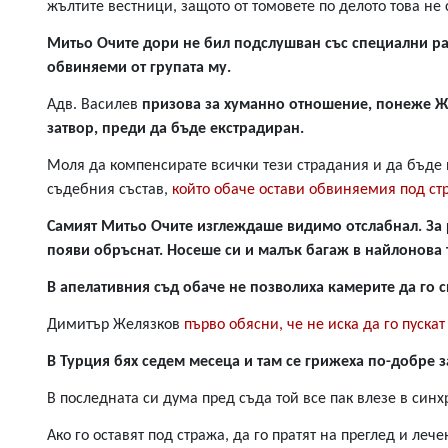
жълтите вестници, защото от томовете по делото това не 
Коментарите
под
Митьо Очите дори не бил подслушван със специални раз
статиите
обвиняеми от групата му.
се
въвеждат
Адв. Василев
призова за хуманно отношение, понеже Же
от
читателите
затвор, преди да бъде екстрадиран.
и
редакцията
Моля да компенсирате всички тези страдания и да бъде 
не
съдебния състав,
който обаче остави обвиняемия под ст
носи
отговорност
Самият Митьо Очите изглеждаше видимо отслабнал. За р
за
появи обръснат. Носеше си и малък багаж в найлонова 
тях!
Ако
В апелативния съд обаче не позволиха камерите да го с
откриете
обиден
Димитър Желязков
първо обясни, че не иска да го пускат
за
вас
В Турция бях седем месеца и там се грижеха по-добре з
коментар,
моля
сигнализирайте
В последната си дума пред съда той все пак влезе в синх
ни!
Ако го оставят под стража, да го пратят на преглед и л