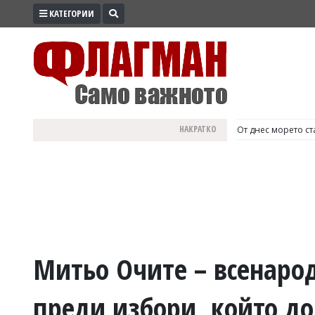
КАТЕГОРИИ
ПРОМО
ЗОНА
ИЗБОРИ
2026
ПРАКТИЧНО
НАКРАТКО
България е №1 в Е
КУЛТУРА
ЗДРАВЕ
ПОЛИТИКА
ОБЩИНИ
ОБЩЕСТВО
ЛАЙФСТАЙЛ
Митьо Очите – всенаро
ВОЙНАТА
преди избори, който до
В