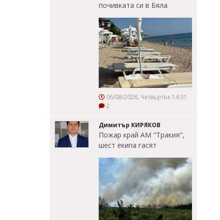
почивката си в Бяла
06/08/2026, Четвъртък 14:31
2
Димитър КИРЯКОВ
Пожар край АМ "Тракия",
шест екипа гасят