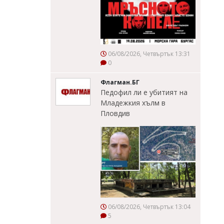
06/08/2026, Четвъртък 13:31
0
Флагман.БГ
Педофил ли е убитият на
Младежкия хълм в
Пловдив
06/08/2026, Четвъртък 13:04
5