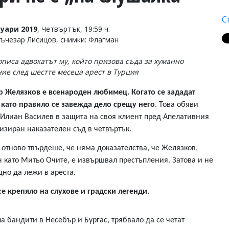
С
уари 2019
, Четвъртък, 19:59 ч.
Лъчезар Лисицов, снимки: Флагман
 описа адвокатът му, който призова съда за хуманно
ие след шестте месеца арест в Турция
 Желязков е всенароден любимец. Когато се зададат
 като правило се завежда дело срещу него
. Това обяви
 Илиан Василев в защита на своя клиент пред Апелативния
изиран наказателен съд в четвъртък.
 отново твърдеше, че няма доказателства, че Желязков,
н като Митьо Очите, е извършвал престъпления. Затова и не
дно да лежи в ареста.
се крепяло на слухове и градски легенди.
а бандити в Несебър и Бургас, трябвало да се четат