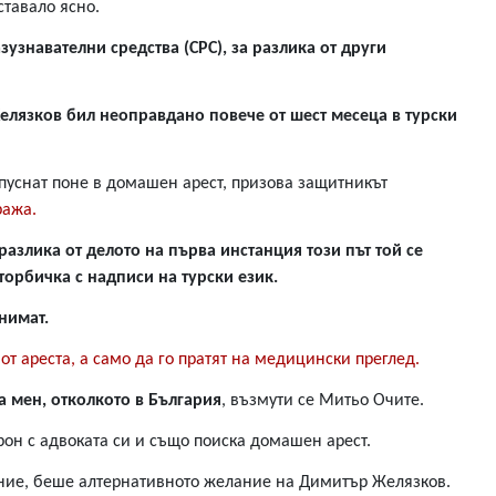
ставало ясно.
узнавателни средства (СРС), за разлика от други
лязков бил неоправдано повече от шест месеца в турски
пуснат поне в домашен арест, призова защитникът
ража.
азлика от делото на първа инстанция този път той се
торбичка с надписи на турски език.
нимат.
 от ареста, а само да го пратят на медицински преглед.
а мен, отколкото в България
, възмути се Митьо Очите.
рон с адвоката си и също поиска домашен арест.
ечение, беше алтернативното желание на Димитър Желязков.