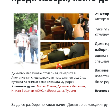
УКРАЙНА
СПОРТ
21 Февр
РАЗСЛЕДВАНЕ
Автор: 
БИЗНЕС
Така го
ЮГ
отношен
Управители:
Димитър
Веселин
избори,
Василев,
адвокат
email:
v.vasilev@flagman.bg
специал
Катя
Касабова,
Василев
Димитър Желязков е отслабнал, камерите в
еmail:
k.kassabova@flagman.bg
известе
Апелативния специализиран наказателен съд бяха
пуснати да снимат само адвоката му (горе)
било ре
Главен
Ключови думи:
Митьо Очите
,
Димитър Желязков
,
редактор:
Илиан Василев
,
АСНС
,
избори
,
дела
,
Турция
Всичко 
Иван
Колев,
email:
За да се разбере по какъв начин Димитър ръководил груп
office@flagman.bg