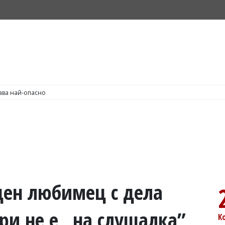
С по пушене на цигари
ден любимец с дела
ри не е „на слушалка”
К