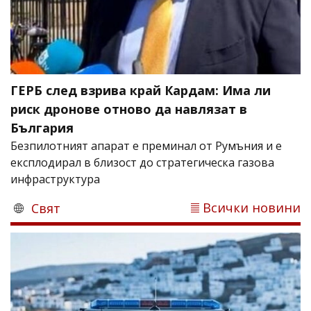
ГЕРБ след взрива край Кардам: Има ли
риск дронове отново да навлязат в
България
Безпилотният апарат е преминал от Румъния и е
експлодирал в близост до стратегическа газова
инфраструктура
Всички новини
Свят