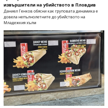
извършители на убийството в Пловдив
Даниел Генков обясни как груповата динамика е
довела непълнолетните до убийството на
Младежкия хълм