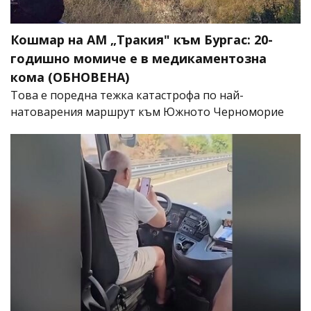
Кошмар на АМ „Тракия" към Бургас: 20-
годишно момиче е в медикаментозна
кома (ОБНОВЕНА)
Това е поредна тежка катастрофа по най-
натоварения маршрут към Южното Черноморие