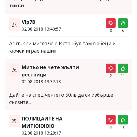
тикви
Vip78
27.
02.08.2018 13:40:57
0
6
Аз пък си мисля че е Истанбул там гюбеци и
кючек играе нашия
Митьо не чете жълти
26.
вестници
2
11
02.08.2018 13:37:18
Дайте на спец ченгето 50лв да си избърше
сълзите...
ПОЛИЦАИТЕ НА
25.
МИТЮЮЮЮ
0
16
02.08.2018 13:28:17