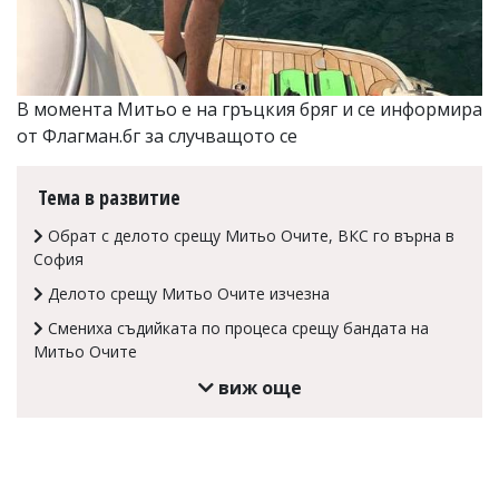
Коментарите
под
статиите
се
въвеждат
В момента Митьо е на гръцкия бряг и се информира
от
от Флагман.бг за случващото се
читателите
и
редакцията
Тема в развитие
не
носи
Обрат с делото срещу Митьо Очите, ВКС го върна в
отговорност
София
за
тях!
Делото срещу Митьо Очите изчезна
Ако
откриете
Смениха съдийката по процеса срещу бандата на
обиден
Митьо Очите
за
виж още
вас
коментар,
моля
сигнализирайте
ни!