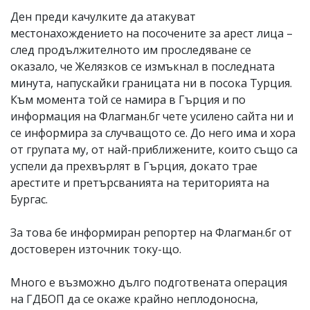
Ден преди качулките да атакуват
местонахождението на посочените за арест лица –
след продължителното им проследяване се
оказало, че Желязков се измъкнал в последната
минута, напускайки границата ни в посока Турция.
Към момента той се намира в Гърция и по
информация на Флагман.бг чете усилено сайта ни и
се информира за случващото се. До него има и хора
от групата му, от най-приближените, които също са
успели да прехвърлят в Гърция, докато трае
арестите и претърсванията на територията на
Бургас.
За това бе информиран репортер на Флагман.бг от
достоверен източник току-що.
Много е възможно дълго подготвената операция
на ГДБОП да се окаже крайно неплодоносна,