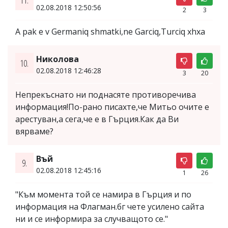
02.08.2018 12:50:56
2
3
A pak e v Germaniq shmatki,ne Garciq,Turciq xhxa
Николова
10.
02.08.2018 12:46:28
3
20
Непрекъснато ни поднасяте противоречива
информация!По-рано писахте,че Митьо очите е
арестуван,а сега,че е в Гърция.Как да Ви
вярваме?
Въй
9.
02.08.2018 12:45:16
1
26
"Към момента той се намира в Гърция и по
информация на Флагман.бг чете усилено сайта
ни и се информира за случващото се."