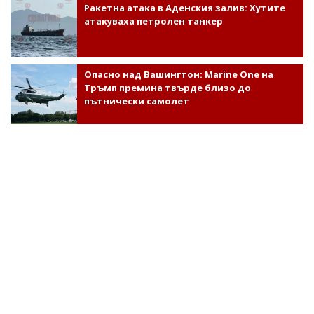
Ракетна атака в Аденския залив: Хутите
атакуваха петролен танкер
Опасно над Вашингтон: Marine One на
Тръмп премина твърде близо до
пътнически самолет