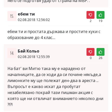
него се подготвя удар от страна на МВР. .
ебем ти
15.
02.08.2018 12:56:02
2
19
ебем ти и простата държава и простите куки с
образование до 4 клас....
Бай Кольо
14.
02.08.2018 12:55:39
0
26
На бат' ви Митю така му е нарадено от
началниците, да се ходи да си почине някъде,а
лимонките му ще полежат ден-два в ареста ...
Въпросът е какво искат да пробутат
незабелязано покрай тази пишман акция с
която ще ни отвличат вниманието няколко дни
?!?!