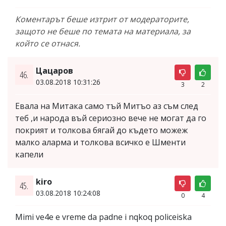
Коментарът беше изтрит от модераторите,
защото не беше по темата на материала, за
който се отнася.
Цацаров
46.
03.08.2018 10:31:26
3
2
Евала на Митака само тъй Митъо аз съм след
теб ,и народа въй сериозно вече не могат да го
покрият и толкова бягай до където можеж
малко аларма и толкова всичко е Шменти
капели
kiro
45.
03.08.2018 10:24:08
0
4
Mimi ve4e e vreme da padne i nqkoq policeiska