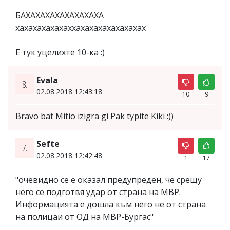
БАХАХАХАХАХАХАХАХА
хахахахахахаххахахахахахахахах
Е тук уцелихте 10-ка :)
Evala
8.
02.08.2018 12:43:18
10
9
Bravo bat Mitio izigra gi Pak typite Kiki :))
Sefte
7.
02.08.2018 12:42:48
1
17
"очевидно се е оказал предупреден, че срещу
него се подготвя удар от страна на МВР.
Информацията е дошла към него не от страна
на полицаи от ОД на МВР-Бургас"