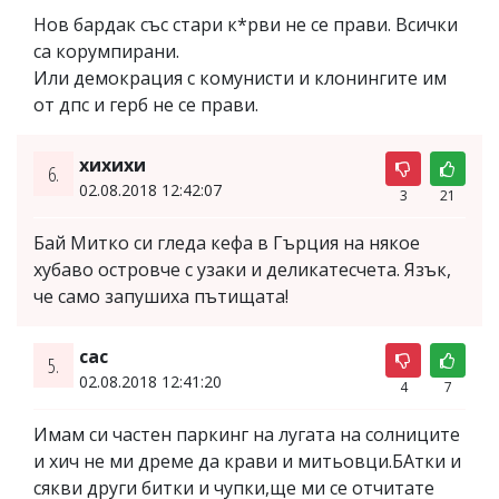
Нов бардак със стари к*рви не се прави. Всички
са корумпирани.
Или демокрация с комунисти и клонингите им
от дпс и герб не се прави.
хихихи
6.
02.08.2018 12:42:07
3
21
Бай Митко си гледа кефа в Гърция на някое
хубаво островче с узаки и деликатесчета. Язък,
че само запушиха пътищата!
сас
5.
02.08.2018 12:41:20
4
7
Имам си частен паркинг на лугата на солниците
и хич не ми дреме да крави и митьовци.БАтки и
сякви други битки и чупки,ще ми се отчитате