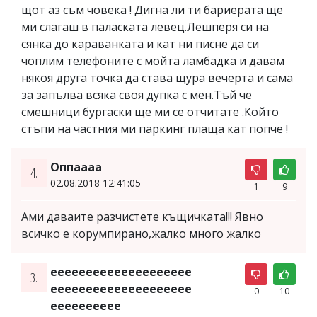
щот аз съм човека ! Дигна ли ти бариерата ще
ми слагаш в паласката левец.Лешперя си на
сянка до караванката и кат ни писне да си
чоплим телефоните с мойта ламбадка и давам
някоя друга точка да става щура вечерта и сама
за запълва всяка своя дупка с мен.Тъй че
смешници бургаски ще ми се отчитате .Който
стъпи на частния ми паркинг плаща кат попче !
Оппаааа
4.
02.08.2018 12:41:05
1
9
Ами даваите разчистете къщичката!!! Явно
всичко е корумпирано,жалко много жалко
ееееееееееееееееееее
3.
ееееееееееееееееееее
0
10
ееееееееее