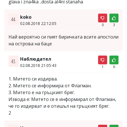
glava i zna4ka ..dosta al4ni stanaha
koko
44.
02.08.2018 22:12:05
0
3
Най вероятно си пият биричката всите апостоли
на острова на баце
Наблюдател
43.
02.08.2018 21:05:43
1
6
1. Митето си издирва.
2. Митето се информира от Флагман.
3. Митето е на гръцкият бряг.
Извода е: Митето се е информирал от Флагман,
че го издирват и е отишъл на гръцкият бряг.
2