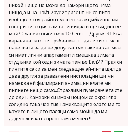
никой нищо не може да намери щото няма
нищо,а и на Лайт Хаус Хоризонт НЕ се пипа
изобщо в тоя район смешен за акцийки ше ми
говори ти акция там га си видял и ще видиш ве
мой? Славейковки смях 100 енчо... Другия 31 Ква
каравана лято ти трябва много да си си стоял в
панелката за да не допускаш че такива кат мен
си имат лични апартаменти смешкаа зимата
студ вика кой седи зимата там ве БалУ ? Прая си
кинтите са си за мен..следващия ай-пита щял да
дава другия за развалени инсталации ши ми
намеква ей филмирани анимации елате ми
пипнете нещо само..Страхливи пумеранчета сте
до един. Камерки си имам нощем се охранява
солидно така чее тия намекващите елате ми го
кажете в лицето паляци само мойш да.ми
дадеш лев кат спреш там смешен !!