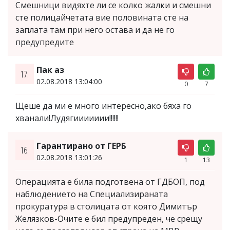
Смешници видяхте ли се колко жалки и смешни
сте полицайчетата вие половината сте на
заплата там при него остава и да не го
предупредите
Пак аз
17.
02.08.2018 13:04:00
0
7
Щеше да ми е много интересно,ако бяха го
хванали!Лудягиииииии!!!!!!
Гарантирано от ГЕРБ
16.
02.08.2018 13:01:26
1
13
Операцията е била подготвена от ГДБОП, под
наблюдението на Специализираната
прокуратура в столицата от която Димитър
Желязков-Очите е бил предупреден, че срещу