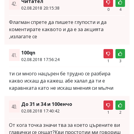
Читател
42.
02.08.2018 20:15:38
0
4
Флагман спрете да пишете глупости и да
коментирате каквото и да е за акцията
,излагате се
100qn
41.
02.08.2018 17:56:24
1
3
ти си много нацърен бе трудно се разбира
какво искаш да кажеш. абе халал да ти е
каравнката като не искаш мнения си мълчи
До 31 и 34 и 100енчо
40.
02.08.2018 17:40:42
1
2
От кога точка значи тва за което църените ви
главички се сещат?Кви простотии ми говориш