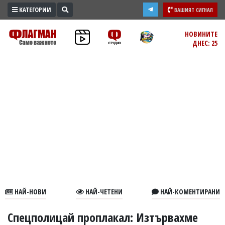
КАТЕГОРИИ
ВАШИЯТ СИГНАЛ
ПРОМО
НОВИНИТЕ
ДНЕС: 25
ЗОНА
ИЗБОРИ
2026
ПРАКТИЧНО
КУЛТУРА
ЗДРАВЕ
ПОЛИТИКА
ОБЩИНИ
ОБЩЕСТВО
ЛАЙФСТАЙЛ
НАЙ-НОВИ
НАЙ-ЧЕТЕНИ
НАЙ-КОМЕНТИРАНИ
ВОЙНАТА
В
Спецполицай проплакал: Изтървахме