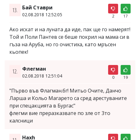
Бай Ставри
13.
02.08.2018 12:52:05
2
17
Ако искат и на луната да иде, пак ще го намерят!
Той и Поли Пантев се беше покрил на мама си в
гъза на Аруба, но го очистиха, като мръсен
кьопек!
Флегман
12.
02.08.2018 12:51:04
0
19
"Първо във Флагман.бг! Митьо Очите, Данчо
Ларша и Кольо Магарето са сред арестуваните
при спецакцията в Бургас"
флегми вие преразказвате по зле от 3то
калсници
Haxh
11.