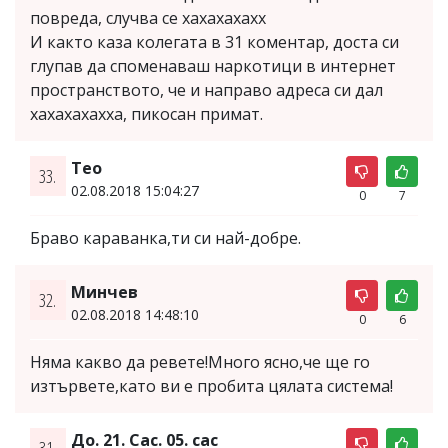
повреда, случва се хахахахахх
И както каза колегата в 31 коментар, доста си
глупав да споменаваш наркотици в интернет
пространството, че и направо адреса си дал
хахахахахха, пикосан примат.
Teo
33.
02.08.2018 15:04:27
0
7
Браво караванка,ти си най-добре.
Минчев
32.
02.08.2018 14:48:10
0
6
Няма какво да ревете!Много ясно,че ще го
изтървете,като ви е пробита цялата система!
До. 21. Сас. 05. сас
31.