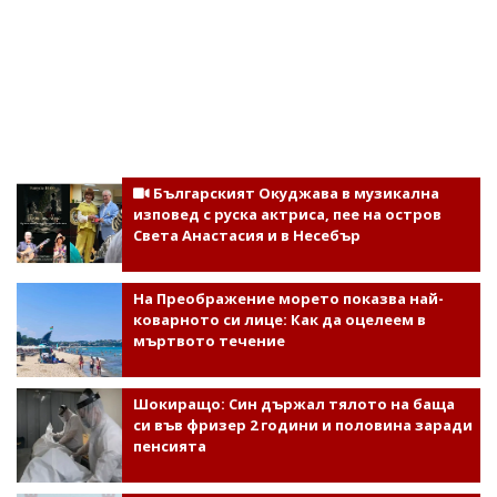
Българският Окуджава в музикална
изповед с руска актриса, пее на остров
Света Анастасия и в Несебър
На Преображение морето показва най-
коварното си лице: Как да оцелеем в
мъртвото течение
Шокиращо: Син държал тялото на баща
си във фризер 2 години и половина заради
пенсията