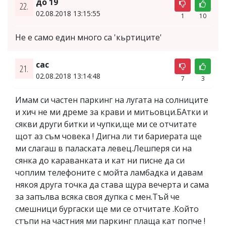
до 19
22.
02.08.2018 13:15:55
1
10
Не е само един много са 'кьртиците'
сас
21.
02.08.2018 13:14:48
7
3
Имам си частен паркинг на лугата на солниците
и хич не ми дреме за крави и митьовци.БАтки и
сякви други битки и чупки,ще ми се отчитате
щот аз съм човека ! Дигна ли ти бариерата ще
ми слагаш в паласката левец.Лешперя си на
сянка до караванката и кат ни писне да си
чоплим телефоните с мойта ламбадка и давам
някоя друга точка да става щура вечерта и сама
за запълва всяка своя дупка с мен.Тъй че
смешници бургаски ще ми се отчитате .Който
стъпи на частния ми паркинг плаща кат попче !