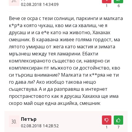
02.08.2018 14:34:09
1
6
Вече се осра с тези солници, паркинги и малката
к*р*а която чукаш, кво ми са хвалиш, че я
друсаш и и са е*е като на животно, Хахахах
смешник. В каравана живее голяма гордост, ма
лятото умираш от жега като мастия и зимата
мръзнеш между тея ламарини. Ебахти
комплексираното същество си, навярно си
комплексиран пт мъжкото си достойнство, кво
си търсиш внимание? Малката ти к**ряа не ти
го дава ли? Ако изобщо такова нещо
съществува. А и да разправяш в интернет
пространстовото как я друсаш Хахахха ще има
скоро май още една акцийка, смешник
Петър
30.
02.08.2018 14:28:52
1
7