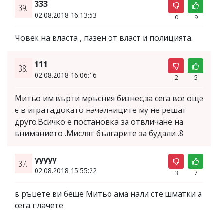
333
39.
02.08.2018 16:13:53
0
9
Човек на власта , пазен от власт и полицията.
111
38.
02.08.2018 16:06:16
2
5
Митьо им върти мръсния бизнес,за сега все още
е в играта,докато началниците му не решат
друго.Всичко е постановка за отвличане на
вниманието .Мислят българите за будали .8
ууууу
37.
02.08.2018 15:55:22
3
7
в ръцете ви беше Митьо ама нали сте шматки а
сега плачете