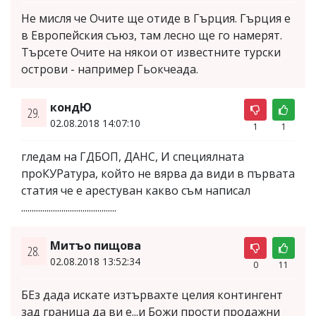
Не мисля че Очите ще отиде в Гърция. Гърция е
в Европейския съюз, там лесно ще го намерят.
Търсете Очите на някои от известните турски
острови - например Гьокчеада.
кондЮ
29.
02.08.2018 14:07:10
1
1
гледам на ГДБОП, ДАНС, И специялната
проКУРатура, който не вярва да види в първата
статия че е арестуван какво съм написал
.............................................
Митъо пищова
28.
02.08.2018 13:52:34
0
11
БЕз дада искате изтървахте целия контингент
зад граница да ви е...и Божи прости продажни