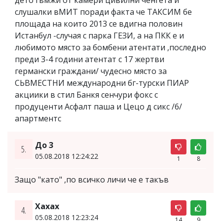
слушалки вМИТ поради факта че ТАКСИМ бе
площада на които 2013 се вдигна половин
Истанбул -случая с парка ГЕЗИ, а на ПКК е и
любимото място за бомбени атентати ,последно
преди 3-4 години атентат с 17 жертви
германски граждани/ чудесно място за
СЬВМЕСТНИ международни бг-турски ПИАР
акциики в стил Банкя сенчури фокс с
продуценти Асфалт паша и Цецо д сикс /6/
апартментс
До 3
5.
05.08.2018 12:24:22
1
8
Защо "като" ,по всичко личи че е такъв
Xaxax
4.
05.08.2018 12:23:24
14
9