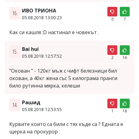
ИВО ТРИОНА
16.
05.08.2018 13:00:23
0
7
Как си кашля :D настинал е човекът .
Bai hui
15.
05.08.2018 12:57:52
2
16
"Окован " - 120кг мъж с чифт белезници бил
окован, а 40кг жена със 5 килограма пранги
било рутинна мярка, келеши
Рашид
14.
05.08.2018 12:53:55
1
18
Курвите които са били с тях къде са ? Едната е
щерка на прокурор .