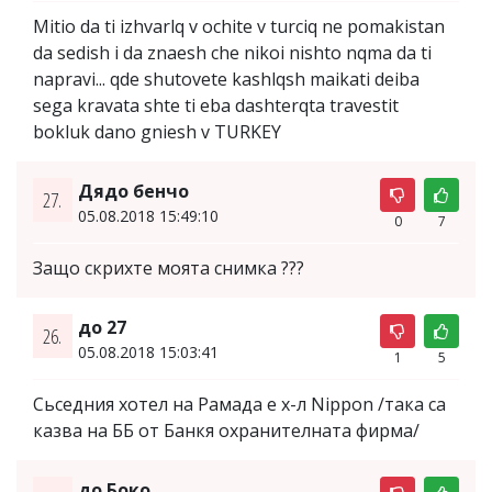
Mitio da ti izhvarlq v ochite v turciq ne pomakistan
da sedish i da znaesh che nikoi nishto nqma da ti
napravi... qde shutovete kashlqsh maikati deiba
sega kravata shte ti eba dashterqta travestit
bokluk dano gniesh v TURKEY
Дядо бенчо
27.
05.08.2018 15:49:10
0
7
Защо скрихте моята снимка ???
до 27
26.
05.08.2018 15:03:41
1
5
Сьседния хотел на Рамада е х-л Nippon /така са
казва на ББ от Банкя охранителната фирма/
до Боко