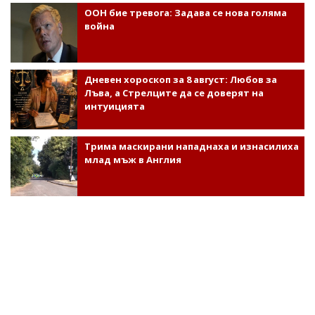
ООН бие тревога: Задава се нова голяма
война
Дневен хороскоп за 8 август: Любов за
Лъва, а Стрелците да се доверят на
интуицията
Трима маскирани нападнаха и изнасилиха
млад мъж в Англия