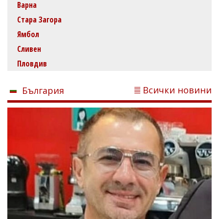
Варна
Стара Загора
Ямбол
Сливен
Пловдив
Всички новини
България