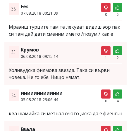
Fes
36.
07.08.2018 00:21:39
0
5
Мраэиш турците там те лекуват видиш эор пак
си там дай дати сменим името /гюэум / как е
Крумов
35.
06.08.2018 09:15:14
1
2
Холивудска филмова звезда. Така си върви
човека. Не го ебе. Нищо нямат.
иииииииииииии
34.
05.08.2018 23:06:44
0
4
ква шамийка си метнал очото ,иска да е фиешън
Евала