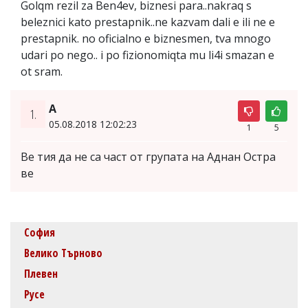
Golqm rezil za Ben4ev, biznesi para..nakraq s
beleznici kato prestapnik..ne kazvam dali e ili ne e
prestapnik. no oficialno e biznesmen, tva mnogo
udari po nego.. i po fizionomiqta mu li4i smazan e
ot sram.
А
1.
05.08.2018 12:02:23
1
5
Ве тия да не са част от групата на Аднан Остра
ве
София
Велико Търново
Плевен
Русе