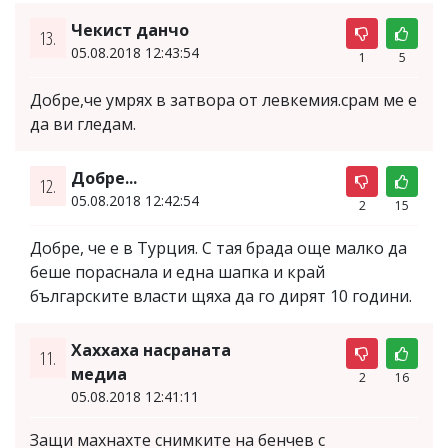
Чекист данчо
13.
05.08.2018 12:43:54
1
5
Добре,че умрях в затвора от левкемия.срам ме е
да ви гледам.
Добре...
12.
05.08.2018 12:42:54
2
15
Добре, че е в Турция. С тая брада още малко да
беше пораснала и една шапка и край
българските власти щяха да го дирят 10 години.
Хаххаха насраната
11.
медиа
2
16
05.08.2018 12:41:11
Защи махнахте снимките на бенчев с