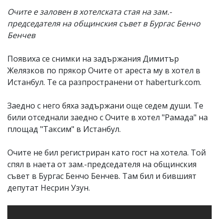
Очите е заловен в хотелската стая на зам.-
председателя на общинския съвет в Бургас Бенчо
Бенчев
Появиха се снимки на задържания Димитър
Желязков по прякор Очите от ареста му в хотел в
Истанбул. Те са разпространени от haberturk.com.
Заедно с него бяха задържани още седем души. Те
били отседнали заедно с Очите в хотел "Рамада" на
площад "Таксим" в Истанбул.
Очите не бил регистриран като гост на хотела. Той
спял в наета от зам.-председателя на общинския
съвет в Бургас Бенчо Бенчев. Там бил и бившият
депутат Несрин Узун.