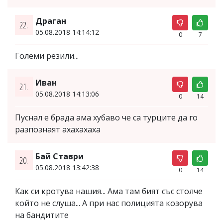
Драган
22.
05.08.2018 14:14:12
0
7
Големи резили...
Иван
21.
05.08.2018 14:13:06
0
14
Пуснал е брада ама хубаво че са турците да го
разпознаят ахахахаха
Бай Ставри
20.
05.08.2018 13:42:38
0
14
Как си кротува нашия... Ама там бият със столче
който не слуша... А при нас полицията козорува
на бандитите