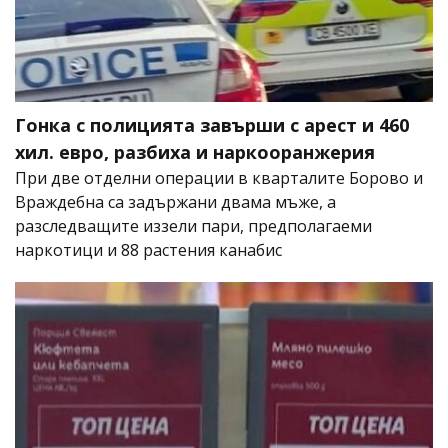
Гонка с полицията завърши с арест и 460
хил. евро, разбиха и наркооранжерия
При две отделни операции в кварталите Борово и
Враждебна са задържани двама мъже, а
разследващите иззели пари, предполагаеми
наркотици и 88 растения канабис