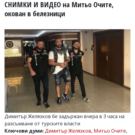
УКРАЙНА
СНИМКИ И ВИДЕО на Митьо Очите,
СПОРТ
окован в белезници
РАЗСЛЕДВАНЕ
БИЗНЕС
ЮГ
Управители:
Веселин
Василев,
email:
v.vasilev@flagman.bg
Катя
Касабова,
еmail:
k.kassabova@flagman.bg
Главен
редактор:
Иван
Димитър Желязков бе задържан вчера в 3 часа на
Колев,
разсъмване от турските власти
email:
Ключови думи:
Димитър Желязков
,
Митьо Очите
,
office@flagman.bg