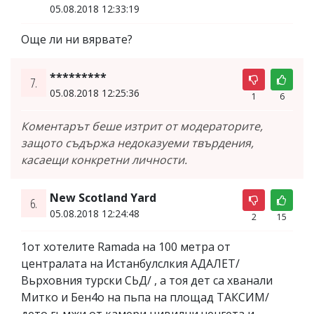
05.08.2018 12:33:19
Още ли ни вярвате?
*********
7.
05.08.2018 12:25:36
1
6
Коментарът беше изтрит от модераторите,
защото съдържа недоказуеми твърдения,
касаещи конкретни личности.
New Scotland Yard
6.
05.08.2018 12:24:48
2
15
1от хотелите Ramada на 100 метра от
централата на Истанбулслкия АДАЛЕТ/
Вьрховния турски СЬД/ , а тоя дет са хванали
Митко и Бен4о на пьпа на площад ТАКСИМ/
дето гьмжи от камери цивилни ченгета и