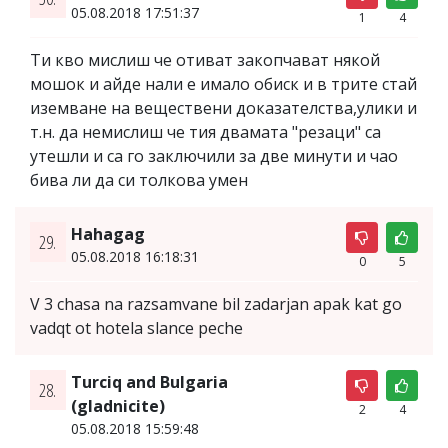
05.08.2018 17:51:37
1
4
Ти кво мислиш че отиват закопчават някой
мошок и айде нали е имало обиск и в трите стай
иземване на веществени доказателства,улики и
т.н. да немислиш че тия двамата "резаци" са
утешли и са го заключили за две минути и чао
бива ли да си толкова умен
Hahagag
29.
05.08.2018 16:18:31
0
5
V 3 chasa na razsamvane bil zadarjan apak kat go
vadqt ot hotela slance peche
Turciq and Bulgaria
28.
(gladnicite)
2
4
05.08.2018 15:59:48