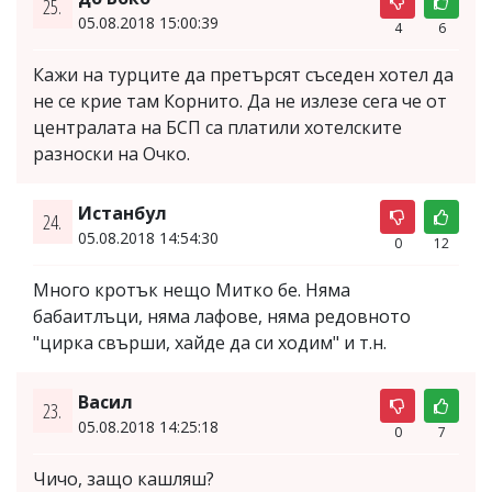
25.
05.08.2018 15:00:39
4
6
Кажи на турците да претърсят съседен хотел да
не се крие там Корнито. Да не излезе сега че от
централата на БСП са платили хотелските
разноски на Очко.
Истанбул
24.
05.08.2018 14:54:30
0
12
Много кротък нещо Митко бе. Няма
бабаитлъци, няма лафове, няма редовното
"цирка свърши, хайде да си ходим" и т.н.
Васил
23.
05.08.2018 14:25:18
0
7
Чичо, защо кашляш?