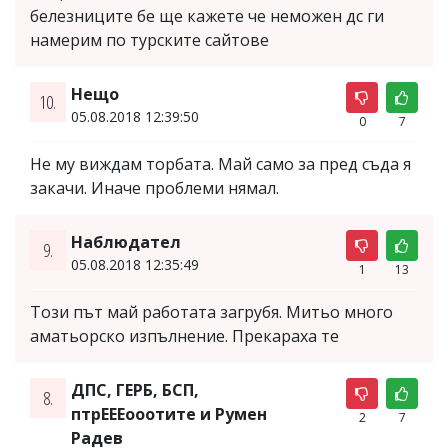
белезниците бе ще кажете че неможен дс ги
намерим по турските сайтове
Нещо
10.
05.08.2018 12:39:50
0
7
Не му виждам торбата. Май само за пред съда я
закачи. Иначе проблеми нямал.
Наблюдател
9.
05.08.2018 12:35:49
1
13
Този път май работата загрубя. Митьо много
аматьорско изпълнение. Прекараха те
ДПС, ГЕРБ, БСП,
8.
птрЕЕЕооотите и Румен
2
7
Радев