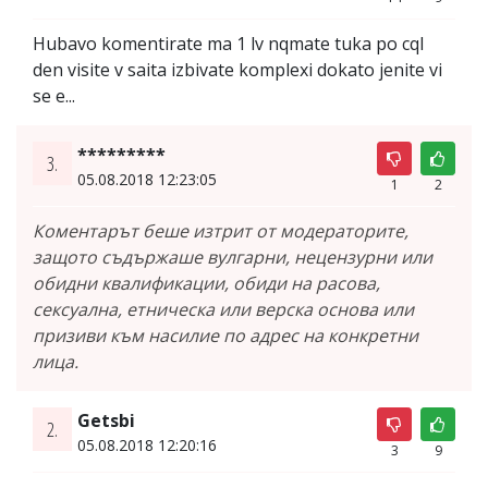
Hubavo komentirate ma 1 lv nqmate tuka po cql
den visite v saita izbivate komplexi dokato jenite vi
se e...
*********
3.
05.08.2018 12:23:05
1
2
Коментарът беше изтрит от модераторите,
защото съдържаше вулгарни, нецензурни или
обидни квалификации, обиди на расова,
сексуална, етническа или верска основа или
призиви към насилие по адрес на конкретни
лица.
Getsbi
2.
05.08.2018 12:20:16
3
9