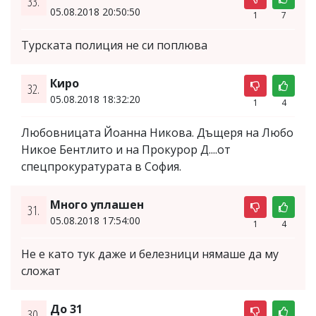
33.
05.08.2018 20:50:50
1
7
Турската полиция не си поплюва
Киро
32.
05.08.2018 18:32:20
1
4
Любовницата Йоанна Никова. Дъщеря на Любо
Никое Бентлито и на Прокурор Д....от
спецпрокуратурата в София.
Много уплашен
31.
05.08.2018 17:54:00
1
4
Не е като тук даже и белезници нямаше да му
сложат
До 31
30.