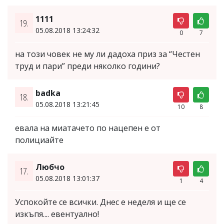
1111
19.
05.08.2018 13:24:32
0
7
на този човек не му ли дадоха приз за “Честен
труд и пари” преди няколко години?
badka
18.
05.08.2018 13:21:45
10
8
евала на миатачето по нацепен е от
полициайте
Любчо
17.
05.08.2018 13:01:37
1
4
Успокойте се всички. Днес е неделя и ще се
изкъпя.... евентуално!