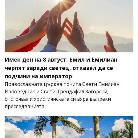
Имен ден на 8 август: Емил и Емилиан
черпят заради светец, отказал да се
подчини на император
Православната църква почита Свети Емилиан
Изповедник и Свети Трендафил Загорски,
отстоявали християнската си вяра въпреки
преследванията