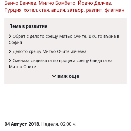
Бенчо Бенчев
,
Милчо Бомбето
,
Йовчо Делчев
,
Коментарите
Турция
,
хотел
,
стая
,
акция
,
затвор
,
разпит
,
флагман
под
статиите
се
Тема в развитие
въвеждат
от
Обрат с делото срещу Митьо Очите, ВКС го върна в
читателите
София
и
редакцията
Делото срещу Митьо Очите изчезна
не
носи
Смениха съдийката по процеса срещу бандата на
отговорност
Митьо Очите
за
тях!
виж още
Ако
откриете
обиден
за
вас
коментар,
моля
сигнализирайте
ни!
04 Август 2018
, Неделя, 02:00 ч.