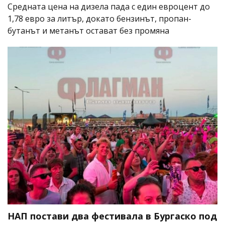
Средната цена на дизела пада с един евроцент до
1,78 евро за литър, докато бензинът, пропан-
бутанът и метанът остават без промяна
НАП постави два фестивала в Бургаско под