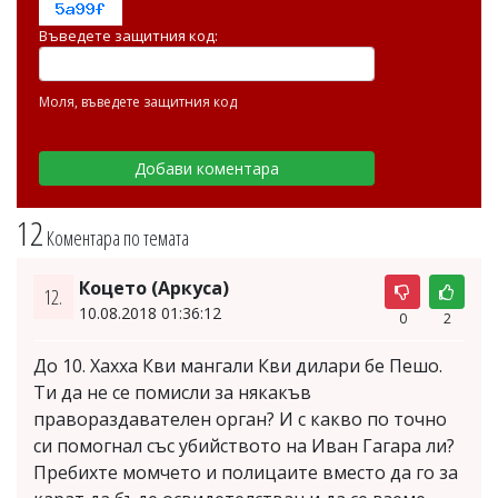
Въведете защитния код:
Моля, въведете защитния код
12
Коментара по темата
Коцето (Аркуса)
12.
10.08.2018 01:36:12
0
2
До 10. Хахха Кви мангали Кви дилари бе Пешо.
Ти да не се помисли за някакъв
правораздавателен орган? И с какво по точно
си помогнал със убийството на Иван Гагара ли?
Пребихте момчето и полицаите вместо да го за