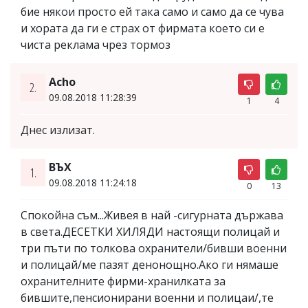
бие някои просто ей така само и само да се чува
и хората да ги е страх от фирмата което си е
чиста реклама чрез тормоз
Acho
2.
09.08.2018 11:28:39
1
4
Днес излизат.
BЪХ
1.
09.08.2018 11:24:18
0
13
Спокойна съм...Живея в най -сигурната държава
в света.ДЕСЕТКИ ХИЛЯДИ настоящи полицай и
три пъти по толкова охранители/бивши военни
и полицай/ме пазят денонощно.Ако ги нямаше
охранителните фирми-хранилката за
бившите,пенсионирани военни и полицаи/,те