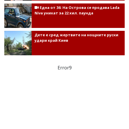
Една от 36: На Острова се продава Lada
Niva уникат за 22 хил. паунда
Дете е сред жертвите на нощните руски
удари край Киев
Error9