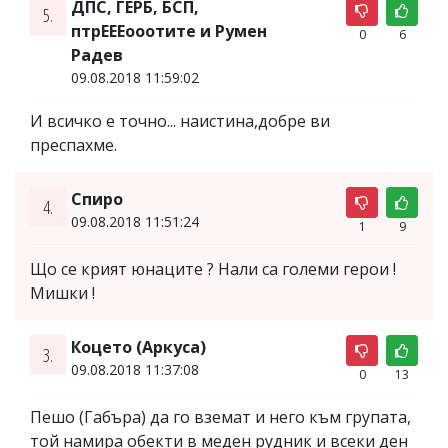
ДПС, ГЕРБ, БСП,
5.
птрЕЕЕооотите и Румен
0
6
Радев
09.08.2018 11:59:02
И всичко е точно... наистина,добре ви
преспахме.
Спиро
4.
09.08.2018 11:51:24
1
9
Що се крият юнаците ? Нали са големи герои !
Мишки !
Коцето (Аркуса)
3.
09.08.2018 11:37:08
0
13
Пешо (Габъра) да го вземат и него към групата,
той намира обекти в меден рудник и всеки ден