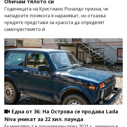
Обичам тялото си
Годеницата на Кристиано Роналдо призна, че
нападките понякога я нараняват, но отказва
чуждите представи за красота да определят
самочувствието ѝ
Една от 36: На Острова се продава Lada
Niva уникат за 22 хил. паунда
Екземплярът е произведен през 2021 г., изминал е