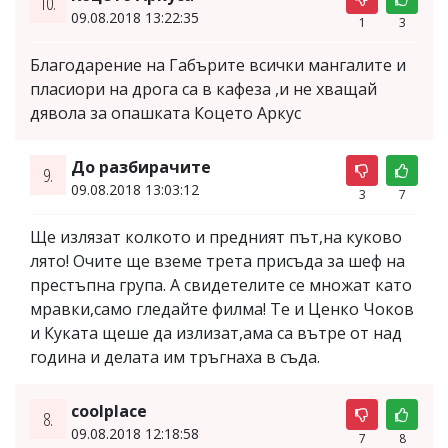
10.
09.08.2018 13:22:35
1
3
Благодарение на Габърите всички мангалите и
пласиори на дрога са в кафеза ,и не хващай
дявола за опашката Коцето Аркус
До разбирачите
9.
09.08.2018 13:03:12
3
7
Ще излязат колкото и предният път,на куково
лято! Очите ще вземе трета присъда за шеф на
престъпна група. А свидетелите се множат като
мравки,само гледайте филма! Те и Ценко Чоков
и Куката щеше да излизат,ама са вътре от над
година и делата им тръгнаха в съда.
coolplace
8.
09.08.2018 12:18:58
7
8