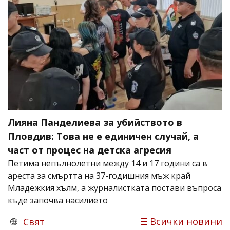
Лияна Панделиева за убийството в
Пловдив: Това не е единичен случай, а
част от процес на детска агресия
Петима непълнолетни между 14 и 17 години са в
ареста за смъртта на 37-годишния мъж край
Младежкия хълм, а журналистката постави въпроса
къде започва насилието
Всички новини
Свят