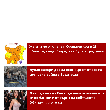
Жегата не отстъпва: Оранжев код в 21
области, следобед идват бури и градушки
Дунав разкри двама войници от Втората
световна война в Будапеща
Джорджина на Роналдо показа извивките
си по бански и отвърна на хейтърите:
Обичам тялото си