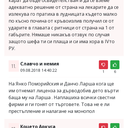
карат да бъде освидетелстван и да се вземе
адекватно решение от страна на лекарите да се
излекува го пратиха в лудницата където малко
по късно почина от кръвоизлив получил се от
ударите в главата с ритници от страна на 1 от
габърите. Нямаше никакъв отзвук по случая
защото шефа ти си плаща и си има хора в IVто
РУ.
Славчо и немия
11.
09.08.2018 14:40:22
1
6
На Янко Поморийския и Данчо Ларша кога ще
им отнемат лиценза за дърводобив дето върти
баща му на Ларша . Наплашиха всички свестни
фирми и ги гонят от търговете. Това не е ли
престъпление и налагане на монопол
Коцето Аркуса