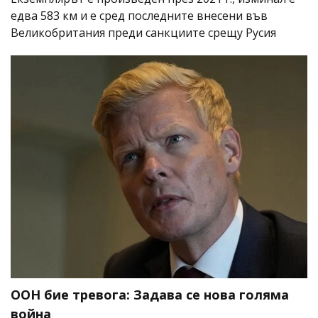
едва 583 км и е сред последните внесени във
Великобритания преди санкциите срещу Русия
ООН бие тревога: Задава се нова голяма
война