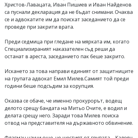
Христов-Лавацата, Иван Пишиев и Иван Найденов
са пуснали декларация да не бъдат снимани. Очаква
се и адвокатите им да поискат заседанието да се
проведе при закрити врата.
Преди седмица при гледане на мярката им, когато
Специализираният наказателен съд реши да
останат в ареста, заседанието пак беше закрито.
Искането за това направи единият от защитниците
на групата адвокат Емил Милев.Самият той преди
години беше подсъдим за корупция.
Оказва се обаче, че именно прокурорът, водещ
делото срещу бандата на Митьо Очите, е водил и
делата срещу него. Заради това Милев поиска
отвод на представителя на държавното обвинение.
Флагман научи още, че шестият от групата – Калоян