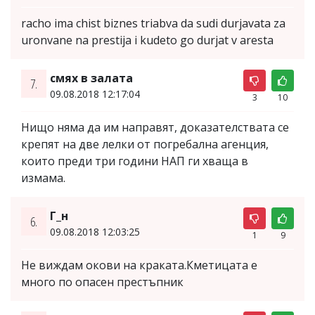
racho ima chist biznes triabva da sudi durjavata za
uronvane na prestija i kudeto go durjat v aresta
смях в залата
7.
09.08.2018 12:17:04
3
10
Нищо няма да им направят, доказателствата се
крепят на две лелки от погребална агенция,
които преди три години НАП ги хваща в
измама.
Г_н
6.
09.08.2018 12:03:25
1
9
Не виждам окови на краката.Кметицата е
много по опасен престъпник