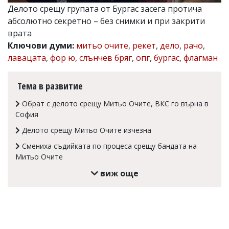
Делото срещу групата от Бургас засега протича
Коментарите
абсолютно секретно – без снимки и при закрити
под
статиите
врата
се
Ключови думи:
митьо очите
,
рекет
,
дело
,
рачо
,
въвеждат
лавацата
,
фор ю
,
слънчев бряг
,
опг
,
бургас
,
флагман
от
читателите
и
Тема в развитие
редакцията
не
Обрат с делото срещу Митьо Очите, ВКС го върна в
носи
отговорност
София
за
Делото срещу Митьо Очите изчезна
тях!
Ако
Смениха съдийката по процеса срещу бандата на
откриете
Митьо Очите
обиден
за
виж още
вас
коментар,
моля
сигнализирайте
ни!