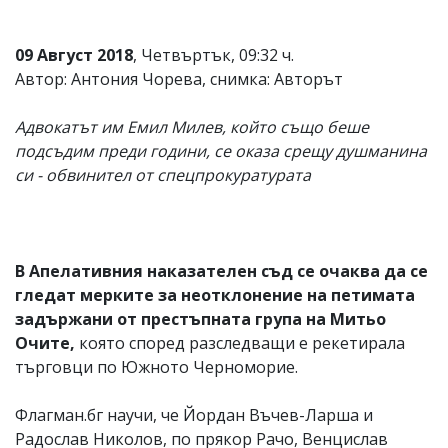
09 Август 2018
, Четвъртък, 09:32 ч.
Автор: Антония Чорева, снимка: Авторът
Адвокатът им Емил Милев, който също беше
подсъдим преди години, се оказа срещу душманина
си - обвинител от спецпрокуратурата
В Апелативния наказателен съд се очаква да се
гледат мерките за неотклонение на петимата
задържани от престъпната група на Митьо
Очите,
която според разследващи е рекетирала
търговци по Южното Черноморие.
Флагман.бг научи, че Йордан Въчев-Ларша и
Радослав Николов, по прякор Рачо, Венцислав