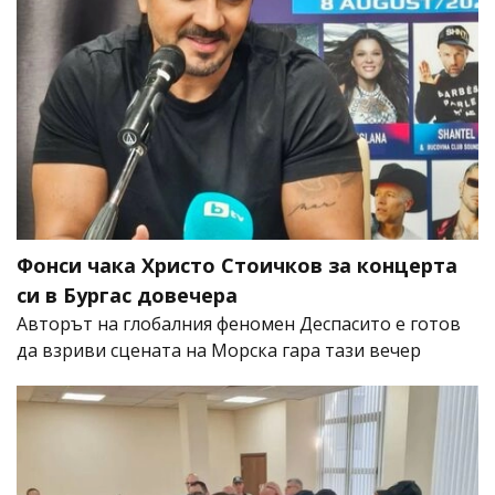
Фонси чака Христо Стоичков за концерта
си в Бургас довечера
Авторът на глобалния феномен Деспасито е готов
да взриви сцената на Морска гара тази вечер