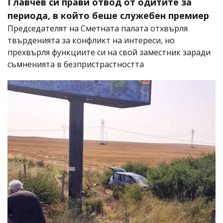
Главчев си прави отвод от одитите за
периода, в който беше служебен премиер
Председателят на Сметната палата отхвърля
твърденията за конфликт на интереси, но
прехвърля функциите си на свой заместник заради
съмненията в безпристрастността