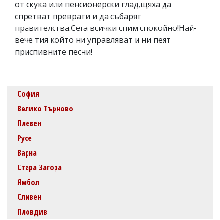
от скука или пенсионерски глад,щяха да
спретват преврати и да събарят
правителства.Сега всички спим спокойно!Най-
вече тия който ни управляват и ни пеят
приспивните песни!
София
Велико Търново
Плевен
Русе
Варна
Стара Загора
Ямбол
Сливен
Пловдив