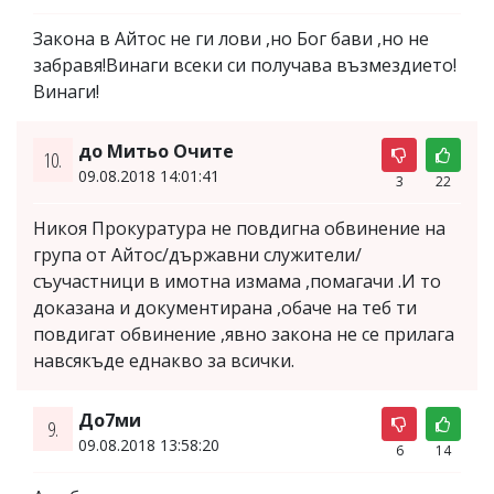
Закона в Айтос не ги лови ,но Бог бави ,но не
забравя!Винаги всеки си получава възмездието!
Винаги!
до Митьо Очите
10.
09.08.2018 14:01:41
3
22
Никоя Прокуратура не повдигна обвинение на
група от Айтос/държавни служители/
съучастници в имотна измама ,помагачи .И то
доказана и документирана ,обаче на теб ти
повдигат обвинение ,явно закона не се прилага
навсякъде еднакво за всички.
До7ми
9.
09.08.2018 13:58:20
6
14