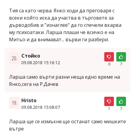
Тия са като черва. Янко ходи да преговаря с
всеки който иска да участва в търговете за
дърводобив и "изнаглее" да го спечели вкарва
му психоатаки. Ларша плаши че всичко е на
Митьо и да внимават... върви ги разбери.
Стойко
20.
09.08.2018 15:16:12
0
7
Ларша само върти разни неща едно време на
Янко,сега на Р.Дачев
Hristo
19.
09.08.2018 15:08:07
1
7
Ларша ще се измъкне.ще останат само мишките
вътре