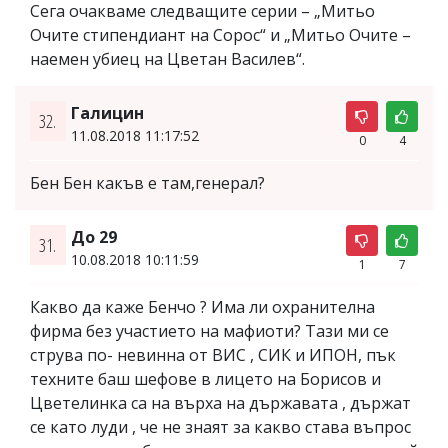
Сега очакваме следващите серии – „Митьо
Очите стипендиант на Сорос“ и „Митьо Очите –
наемен убиец на Цветан Василев“.
Галицин
32.
11.08.2018 11:17:52
0
4
Бен Бен какъв е там,генерал?
До 29
31.
10.08.2018 10:11:59
1
7
Какво да каже Бенчо ? Има ли охранителна
фирма без участието на мафиоти? Тази ми се
струва по- невинна от ВИС , СИК и ИПОН, пък
техните баш шефове в лицето на Борисов и
Цветелинка са на върха на държавата , държат
се като луди , че не знаят за какво става въпрос