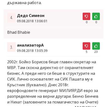
държавна работа.
Дедо Симеон
4.
09.08.2018 13:06:01
0
0
Bhad Bhabie
анализаторА
3.
09.08.2018 13:05:39
5
23
2002г. Бойко Борисов беше главен секретар на
МВР. Там скокна директно от охранителният
бизнес. А преди него си беше в структурите на
СИК. Лично основателят на СИК Пашата му е
Кръстник (буквално). Днес 2018г.
еврофондовете генерират МИЛИЯРДИ евро за
разпределение на верни другари. Бенчо Бенчев
и Нихат (заловените за помагачество на Очите)