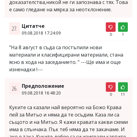
доказателства,никой не ги запознава с тях. Това
е само гледане на мярка за неотклонение.
Цитатче
27.
09.08.2018 17:24:09
0
1
"На 8 август в съда са постъпили нови
материали и класифицирани материали, стана
ясно в хода на заседанието. " ---Ще има и още
изненадки !---
Предположение
26.
09.08.2018 16:48:20
0
11
Куките са казали най вероятно на Божо Крава
пей за Митьо и няма да те осъдим. Каза ли са
същото и на Митьо. Я кажи кравата какви схеми
има в слънчака. Пък теб няма да те закачаме. И
ако е така. Куките добре са си изиграли картите.