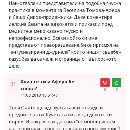
Най-отявлени представители на подобна гнусна
практика в момента са Веселина Томова-Афера
и Сашо Диков-продажника. Да се коментира
дело,на базата на адвокатски приказки пред
медиите,е меко казано гнусно и
непрофесионално. Всеки който си има
представа от правораздаване,би се присмял на
”ентусиазирани джурналя” които нищят съдебен
казус без да са чели и страница от въпросното
дело.
Кои сте ти и Афера бе
34.
сопол?
0
5
11.08.2018 18:51:47
Твоя Очите ще яде хурката,както я яде и
предните пъти. Кучетата си лаят,а делото си
върви. И накрая пак да няма "помооощ искам
да се призная за бос,да подпиша споразумение"!