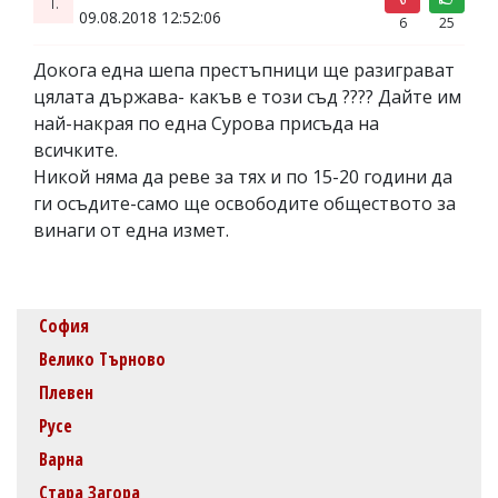
1.
09.08.2018 12:52:06
6
25
Докога една шепа престъпници ще разиграват
цялата държава- какъв е този съд ???? Дайте им
най-накрая по една Сурова присъда на
всичките.
Никой няма да реве за тях и по 15-20 години да
ги осъдите-само ще освободите обществото за
винаги от една измет.
София
Велико Търново
Плевен
Русе
Варна
Стара Загора