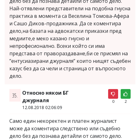
дело без да познава детайли от самото дело.
Най-отявлени представители на подобна гнусна
практика в момента са Веселина Томова-Афера
и Сашо Диков-продажника. Да се коментира
дело,на базата на адвокатски приказки пред
медиите,е меко казано гнусно и
непрофесионално. Всеки който си има
представа от правораздаване,би се присмял на
”ентусиазирани джурналя” които нищят съдебен
казус без да са чели и страница от въпросното
дело.
Относно някои БГ
35.
джурналя
0
2
12.08.2018 02:06:09
Само един некоректен и платен журналист
може да коментира следствено или съдебно
дело без да познава детайли от самото дело.