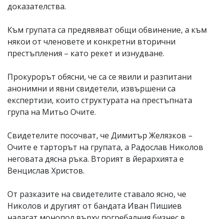
доказателства.
Към групата са предявяват общи обвинение, а към
някои от членовете и конкретни вторични
престъпления – като рекет и изнудване.
Прокурорът обясни, че са се явили и разпитани
анонимни и явни свидетели, извършени са
експертизи, които структурата на престъпната
група на Митьо Очите.
Свидетелите посочват, че Димитър Желязков –
Очите е тарторът на групата, а Радослав Николов
неговата дясна ръка. Вторият в йерархията е
Венцислав Христов.
От разказите на свидетелите ставало ясно, че
Николов и другият от бандата Иван Пишиев
налагат монопол върху погребалния бизнес в