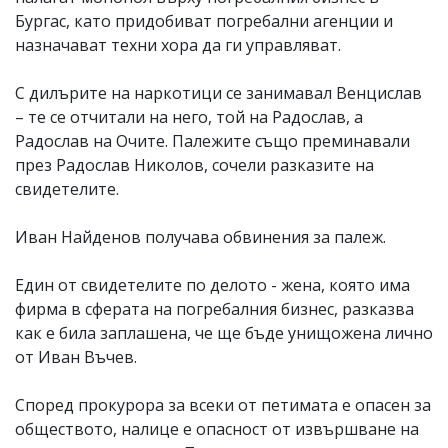
Бургас, като придобиват погребални агенции и
назначават техни хора да ги управляват.
С дилърите на наркотици се занимавал Венцислав
– те се отчитали на него, той на Радослав, а
Радослав на Очите. Палежите също преминавали
през Радослав Николов, сочели разказите на
свидетелите.
Иван Найденов получава обвинения за палеж.
Един от свидетелите по делото - жена, която има
фирма в сферата на погребалния бизнес, разказва
как е била заплашена, че ще бъде унищожена лично
от Иван Въчев.
Според прокурора за всеки от петимата е опасен за
обществото, налице е опасност от извършване на