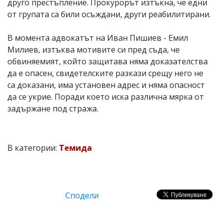
друго престъпление. Прокурорът изтъкна, че едни
от групата са били осъждани, други реабилитирани.
В момента адвокатът на Иван Пишиев - Емил
Милиев, изтъква мотивите си пред съда, че
обвиняемият, който защитава няма доказателства
да е опасен, свидетелските разкази срещу него не
са доказани, има установен адрес и няма опасност
да се укрие. Поради което иска различна мярка от
задържане под стража.
В категории:
Темида
Сподели