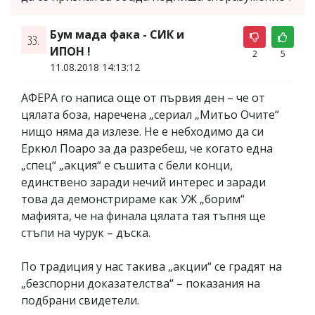
Бум мада фака - СИК и
33.
ИПОН !
2
5
11.08.2018 14:13:12
АФЕРА го написа още от първия ден – че от
цялата боза, наречена „сериал „Митьо Очите“
нищо няма да излезе. Не е небходимо да си
Еркюл Поаро за да разребеш, че когато една
„спец“ „акция“ е съшита с бели конци,
единствено заради нечий интерес и заради
това да демонстрираме как УЖ „борим“
мафията, че на финала цялата тая тъпня ще
стъпи на чурук – дъска.
По традиция у нас такива „акции“ се градят на
„безспорни доказателства“ – показания на
подбрани свидетели.