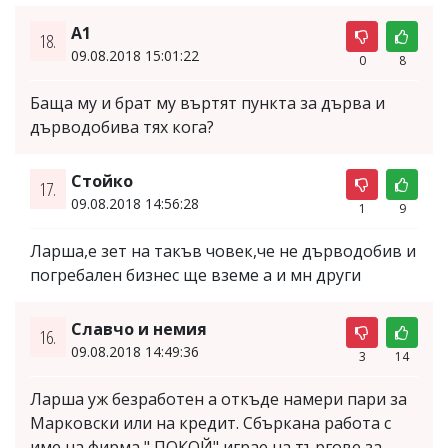
А1
18.
09.08.2018 15:01:22
0
8
Баща му и брат му въртят пункта за дърва и
дърводобива тях кога?
Стойко
17.
09.08.2018 14:56:28
1
9
Ларша,е зет на такъв човек,че не дърводобив и
погребален бизнес ще вземе а и мн други
Славчо и немия
16.
09.08.2018 14:49:36
3
14
Ларша уж безработен а откъде намери пари за
Марковски или на кредит. Сбъркана работа с
име на фирма " ПОКОЙ" играе на търгове за