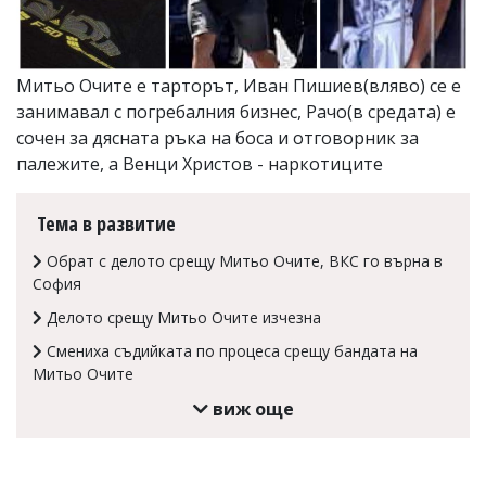
Коментарите
под
статиите
се
Митьо Очите е тарторът, Иван Пишиев(вляво) се е
въвеждат
занимавал с погребалния бизнес, Рачо(в средата) е
от
сочен за дясната ръка на боса и отговорник за
читателите
и
палежите, а Венци Христов - наркотиците
редакцията
не
носи
Тема в развитие
отговорност
за
Обрат с делото срещу Митьо Очите, ВКС го върна в
тях!
София
Ако
откриете
Делото срещу Митьо Очите изчезна
обиден
Смениха съдийката по процеса срещу бандата на
за
Митьо Очите
вас
коментар,
виж още
моля
сигнализирайте
ни!