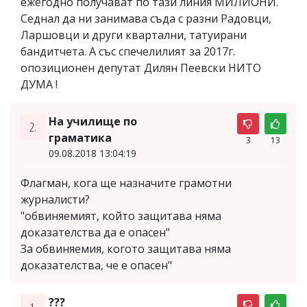
ежегодно получават по тази линия МИЛИОНИ.
Седнал да ни занимава съда с разни Радовци,
Ларшовци и други квартални, татуирани
бандитчета. А със спечелилият за 2017г.
опозиционен депутат Дилян Пеевски НИТО
ДУМА !
На училище по
2.
граматика
3
13
09.08.2018 13:04:19
Флагман, кога ще назначите грамотни
журналисти?
"обвиняемият, който защитава няма
доказателства да е опасен"
За обвиняемия, когото защитава няма
доказателства, че е опасен"
???