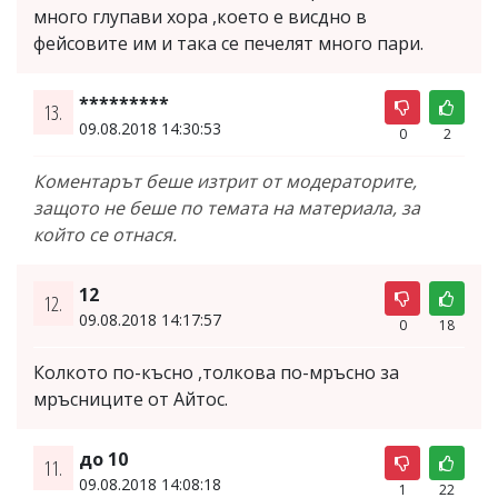
много глупави хора ,което е висдно в
фейсовите им и така се печелят много пари.
*********
13.
09.08.2018 14:30:53
0
2
Коментарът беше изтрит от модераторите,
защото не беше по темата на материала, за
който се отнася.
12
12.
09.08.2018 14:17:57
0
18
Колкото по-късно ,толкова по-мръсно за
мръсниците от Айтос.
до 10
11.
09.08.2018 14:08:18
1
22