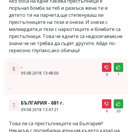
Ако боса на едни такива престъпници е
поръчал бомба за теб и разкъса жена ти и
детето ти на парчета,ще степенуваш ли
престъпниците на тези и онези. И онези с
милиардите,и тези с наркотиците и бомбите са
престъпници. Това че едните са недосегаеми,не
значи че не трябва да съдят другите. Айде по-
сериозно глупако,ако обичаш!
.
8.
09.08.2018 13:48:00
0
1
.
БЪЛГАРИЯ - 681 г.
7.
09.08.2018 13:47:21
6
20
Това ли са престъпниците на България?
Някакъв с погребална агенция където казал на