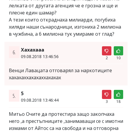
лелката от другата агенция че е грозна и ще и
плесне един шамар?
А тези които откраднаха милиарди, погубиха
хиляди наши сънародници, изгониха 2 милиона
в чужбина, а 6 милиона тук умираме от глад?
Хахахааа
6.
09.08.2018 13:46:56
2
10
Венци Лавацата отговарял за наркотиците
хахахаххахахаххахахах
5
5.
09.08.2018 13:46:44
3
18
Митьо Очите да протестира защо закопчаха
него ,а престъпниците ,занимаващи се с имотни
измами от Айтос са на свобода и на отговорна