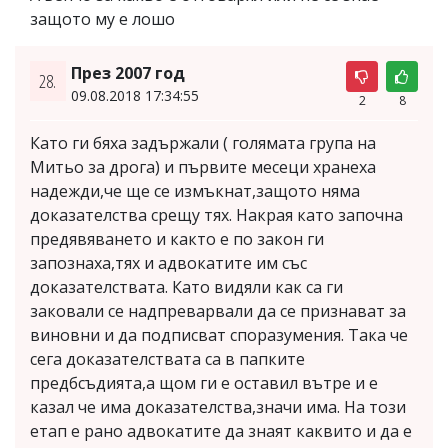
защото му е лошо
През 2007 год
28.
09.08.2018 17:34:55
2
8
Като ги бяха задържали ( голямата група на
Митьо за дрога) и първите месеци хранеха
надежди,че ще се измъкнат,защото няма
доказателства срещу тях. Накрая като започна
предявяването и както е по закон ги
запознаха,тях и адвокатите им със
доказателствата. Като видяли как са ги
заковали се надпреварвали да се признават за
виновни и да подписват споразумения. Така че
сега доказателствата са в папките
предбсъдията,а щом ги е оставил вътре и е
казал че има доказателства,значи има. На този
етап е рано адвокатите да знаят каквито и да е