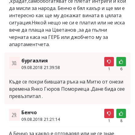
,крадат,самообогатяват се плетат интриги и кой
да мисли за народа. Бенчо е бял кахър и ще ми е
интересно как ще му докажат вината в цялата
ситуация.Някой нещо не си е платил или не иска
вече да плаща на Цветанов ,за да пълни
черната каса на ГЕРБ или джобчето му за
апартаментчета.
бургазлия
30.
09.08.2018 21:39:58
1
6
Къде се покри бившата ръка на Митю от онези
времена Янко Гюров Помориеца .Дане бида сее
превъзпитал .
Бенчо
29.
09.08.2018 21:21:14
1
8
А Бенчо за какво е отговарял или не се знае