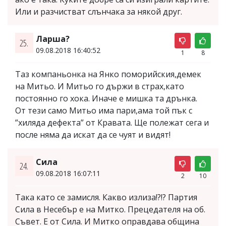
Или и разчистват слънчака за някой друг.
Ларша?
25.
09.08.2018 16:40:52
1
8
Таз компаньонка на Янко поморийския,демек
на Митьо. И Митьо го държи в страх,като
постоянно го хока. Иначе е мишка та дрънка.
От тези само Митьо има пари,ама той пък с
”хиляда дефекта” от Кравата. Ще полежат сега и
после няма да искат да се чуят и видят!
Сила
24.
09.08.2018 16:07:11
2
10
Така като се замисля. Какво излиза!?!? Партия
Сила в Несебър е на Митко. Прецедателя на об.
Съвет. Е от Сила. И Митко оправдава община