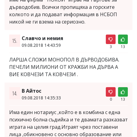
дърводобив. Всички пропищяха а горските
колкото и да подават информация в НСБОП
никой не ги взема на сериозно.
Славчо и немия
15.
09.08.2018 14:43:59
3
13
ЛАРША СЛОЖИ МОНОПОЛ В ДЪРВОДОБИВА.
ПЕЧЕЛИ МИЛИОНИ ОТ КРАЖБИ НА ДЪРВА А
ВИЕ КОВЧЕЗИ ТА КОВЧЕЗИ .
В Айтос
14.
09.08.2018 14:35:33
0
13
Има един нотариус ,който е в комбина с една
психично болна съдийка и те двамата разказват
играта на целия град.Играят чрез поставени
лица ,обикновено с основно образование или