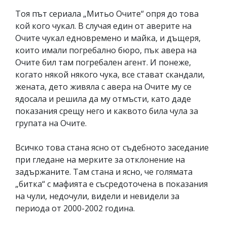
Тоя път сериала „Митьо Очите“ опря до това
кой кого чукал. В случая един от аверите на
Очите чукал едновремено и майка, и дъщеря,
които имали погребално бюро, пък авера на
Очите бил там погребален агент. И понеже,
когато някой някого чука, все стават скандали,
жената, дето живяла с авера на Очите му се
ядосала и решила да му отмъсти, като даде
показания срещу него и каквото била чула за
групата на Очите.
Всичко това стана ясно от съдебното заседание
при гледане на мерките за отклонение на
задържаните. Там стана и ясно, че голямата
„битка“ с мафията е съсредоточена в показания
на чули, недочули, видели и невидели за
периода от 2000-2002 година.