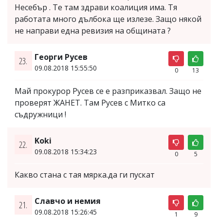
Несебър . Те там здрави коалиция има. Тя
работата много дълбока ще излезе. Защо някой
не направи една ревизия на общината ?
Георги Русев
23.
09.08.2018 15:55:50
0
13
Май прокурор Русев се е разприказвал. Защо не
проверят ЖАНЕТ. Там Русев с Митко са
съдружници !
Koki
22.
09.08.2018 15:34:23
0
5
Какво стана с тая мярка.да ги пускат
Славчо и немия
21.
09.08.2018 15:26:45
1
9