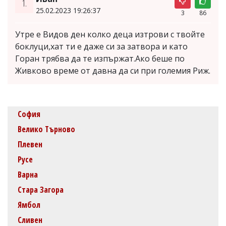
1.
25.02.2023 19:26:37
3
86
Утре е Видов ден колко деца изтрови с твойте
боклуци,хат ти е даже си за затвора и като
Горан трябва да те изпържат.Ако беше по
Живково време от давна да си при големия Риж.
София
Велико Търново
Плевен
Русе
Варна
Стара Загора
Ямбол
Сливен