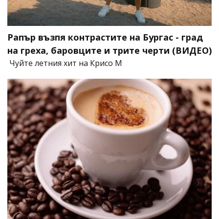
Рапър възпя контрастите на Бургас - град
на греха, баровците и трите черти (ВИДЕО)
Чуйте летния хит на Крисо М