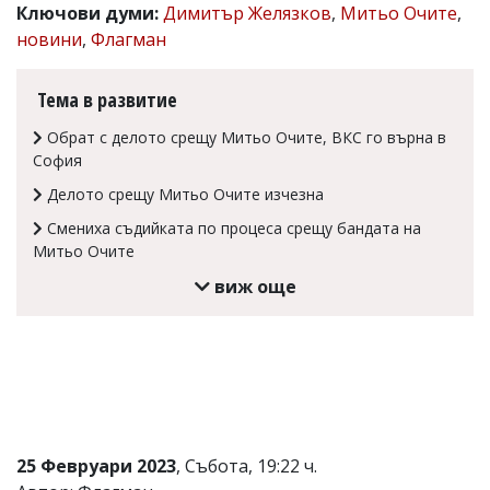
Ключови думи:
Димитър Желязков
,
Митьо Очите
,
Коментарите
новини
,
Флагман
под
статиите
се
Тема в развитие
въвеждат
от
Обрат с делото срещу Митьо Очите, ВКС го върна в
читателите
София
и
редакцията
Делото срещу Митьо Очите изчезна
не
носи
Смениха съдийката по процеса срещу бандата на
отговорност
Митьо Очите
за
тях!
виж още
Ако
откриете
обиден
за
вас
коментар,
моля
сигнализирайте
ни!
25 Февруари 2023
, Събота, 19:22 ч.