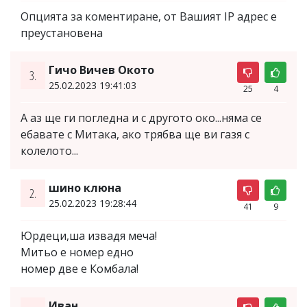
Опцията за коментиране, от Вашият IP адрес е
преустановена
Гичо Вичев Окото
3.
25.02.2023 19:41:03
25
4
А аз ще ги погледна и с другото око...няма се
ебавате с Митака, ако трябва ще ви газя с
колелото...
шино клюна
2.
25.02.2023 19:28:44
41
9
Юрдеци,ша извадя меча!
Митьо е номер едно
номер две е Комбала!
Иван