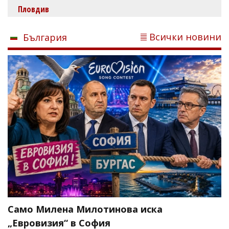
Пловдив
Всички новини
България
Само Милена Милотинова иска
„Евровизия“ в София