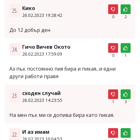
Кико
25.
26.02.2023 19:28:42
0
2
До 12 добър ден
Гичо Вичев Окото
24.
26.02.2023 17:59:09
0
1
Аз пък постоянно пия бира и пикая...и едни
други работи правя
сходен случай
23.
26.02.2023 14:23:55
1
3
На мен пък ми се допива бира като пикая.
И аз имам
22.
26.02.2023 10:04:53