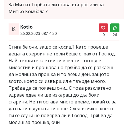
За Митко Торбата ли става въпрос или за
Митьо Комбала ?
Kotio
18.
26.02.2023 08:14:30
0
26
Стига бе очи, защо се косиш? Като тровеше
децата с хероин не те ли беше страх от Господ.
Най-тежките клетви си взел ти. Господ е
милостив и прощава,но трябва да се разкаеш
да молиш за прошка и то всеки ден, защото
злото, което си извършил е твърде много.
Трябва да се покаеш очи... С това разклатено
здраве едва ли ще изкараш до дълбоки
старини. Не ти остава много време, покай се за
да спасиш душата си поне. След всичко, което
ти се случи не повярва ли в Господ. Трябва да
молиш за прошка, очи..