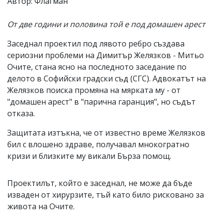
Автор: Флагман
От две години и половина той е под домашен арест
Заседнал проектил под лявото ребро създава
сериозни проблеми на Димитър Желязков - Митьо
Очите, стана ясно на последното заседание по
делото в Софийски градски съд (СГС). Адвокатът на
Желязков поиска промяна на мярката му - от
"домашен арест" в "парична гаранция", но съдът
отказа.
Защитата изтъкна, че от известно време Желязков
бил с влошено здраве, получавал мнокогратно
кризи и близките му викали Бърза помощ.
Проектилът, който е заседнал, не може да бъде
изваден от хирурзите, тъй като било рисковано за
живота на Очите.