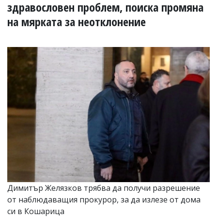
УКРАЙНА
здравословен проблем, поиска промяна
СПОРТ
на мярката за неотклонение
РАЗСЛЕДВАНЕ
БИЗНЕС
ЮГ
Управители:
Веселин
Василев,
email:
v.vasilev@flagman.bg
Катя
Касабова,
еmail:
k.kassabova@flagman.bg
Главен
редактор:
Иван
Димитър Желязков трябва да получи разрешение
Колев,
от наблюдаващия прокурор, за да излезе от дома
email:
си в Кошарица
office@flagman.bg