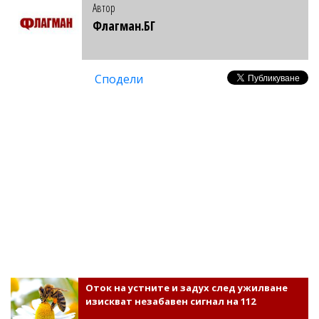
Автор
Флагман.БГ
Сподели
Оток на устните и задух след ужилване
изискват незабавен сигнал на 112