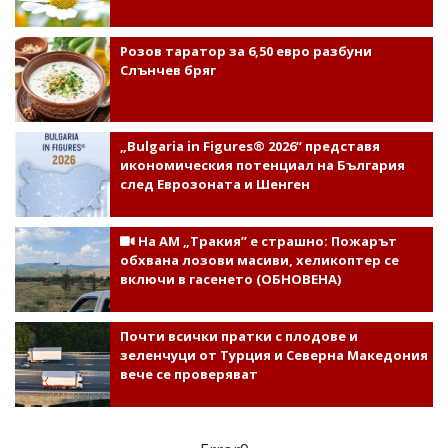
Розов таратор за 6,50 евро разбуни
Слънчев бряг
„Bulgaria in Figures® 2026“ представя
икономическия потенциал на България
след Еврозоната и Шенген
На АМ „Тракия” е страшно: Пожарът
обхвана лозови масиви, хеликоптер се
включи в гасенето (ОБНОВЕНА)
Почти всички пратки с плодове и
зеленчуци от Турция и Северна Македония
вече се проверяват