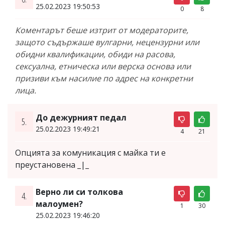
25.02.2023 19:50:53
0
8
Коментарът беше изтрит от модераторите,
защото съдържаше вулгарни, нецензурни или
обидни квалификации, обиди на расова,
сексуална, етническа или верска основа или
призиви към насилие по адрес на конкретни
лица.
До дежурният педал
5.
25.02.2023 19:49:21
4
21
Опцията за комуникация с майка ти е
преустановена _|_
Верно ли си толкова
4.
малоумен?
1
30
25.02.2023 19:46:20