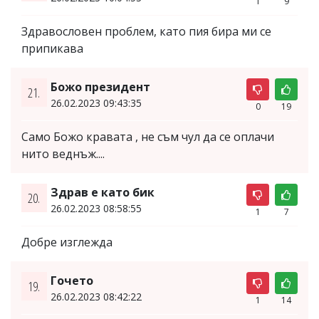
1
9
Здравословен проблем, като пия бира ми се
припикава
Божо президент
21.
26.02.2023 09:43:35
0
19
Само Божо кравата , не съм чул да се оплачи
нито веднъж....
Здрав е като бик
20.
26.02.2023 08:58:55
1
7
Добре изглежда
Гочето
19.
26.02.2023 08:42:22
1
14