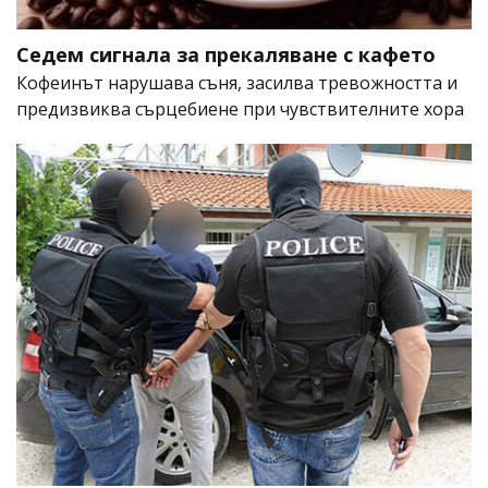
Седем сигнала за прекаляване с кафето
Кофеинът нарушава съня, засилва тревожността и
предизвиква сърцебиене при чувствителните хора