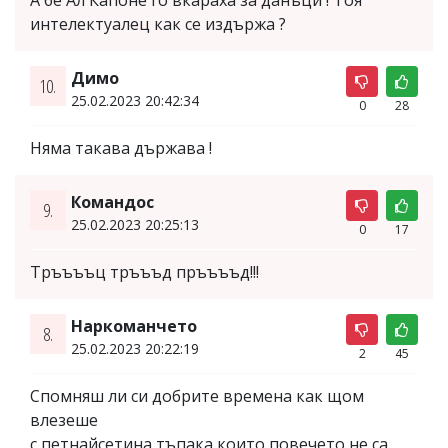
интелектуалец как се издържа ?
Димо
10.
25.02.2023 20:42:34
0
28
Няма такава държава !
Командос
9.
25.02.2023 20:25:13
0
17
Тръъъъц тръъъд пръъъъд!!!
Наркоманчето
8.
25.02.2023 20:22:19
2
45
Спомняш ли си добрите времена как щом
влезеше
с петнайсетина тъпака които повечето не са