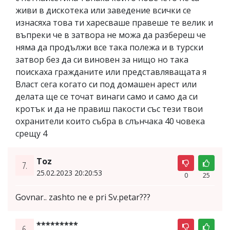
живи в дискотека или заведение всички се
изнасяха това ти харесваше правеше те велик и
въпреки че в затвора не можа да разбереш че
няма да продължи все така полежа и в турски
затвор без да си виновен за нищо но така
поискаха гражданите или представляващата я
Власт сега когато си под домашен арест или
делата ще се точат винаги само и само да си
кротък и да не правиш пакости със тези твои
охранители които събра в слънчака 40 човека
срещу 4
Toz
7.
25.02.2023 20:20:53
0
25
Govnar.. zashto ne e pri Sv.petar???
*********
6.