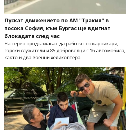
Пускат движението по АМ "Тракия" в
посока София, към Бургас ще вдигнат
блокадата след час
На терен продължават да работят пожарникари,
горски служители и 85 доброволци с 16 автомобила,
както и два военни хеликоптера