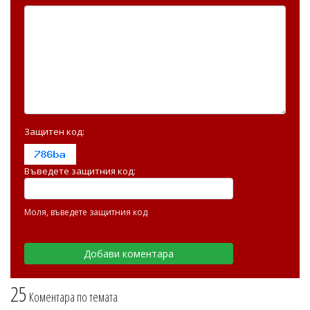
Защитен код:
Въведете защитния код:
Моля, въведете защитния код
25
Коментара по темата