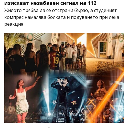
изискват незабавен сигнал на 112
Жилото трябва да се отстрани бързо, а студеният
компрес намалява болката и подуването при лека
реакция