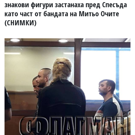
УКРАЙНА
знакови фигури застанаха пред Спесъда
СПОРТ
като част от бандата на Митьо Очите
РАЗСЛЕДВАНЕ
(СНИМКИ)
БИЗНЕС
ЮГ
Управители:
Веселин
Василев,
email:
v.vasilev@flagman.bg
Катя
Касабова,
еmail:
k.kassabova@flagman.bg
Главен
редактор:
Иван
Колев,
email:
office@flagman.bg