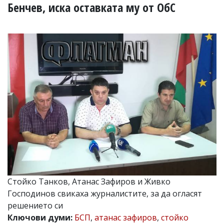
УКРАЙНА
Бенчев, иска оставката му от ОбС
СПОРТ
РАЗСЛЕДВАНЕ
БИЗНЕС
ЮГ
Управители:
Веселин
Василев,
email:
v.vasilev@flagman.bg
Катя
Касабова,
еmail:
k.kassabova@flagman.bg
Главен
Стойко Танков, Атанас Зафиров и Живко
редактор:
Иван
Господинов свикаха журналистите, за да огласят
Колев,
решението си
email:
Ключови думи:
БСП
,
атанас зафиров
,
стойко
office@flagman.bg