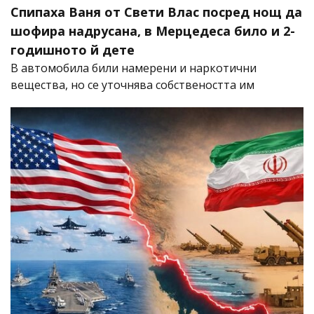
Спипаха Ваня от Свети Влас посред нощ да
шофира надрусана, в Мерцедеса било и 2-
годишното й дете
В автомобила били намерени и наркотични
вещества, но се уточнява собствеността им