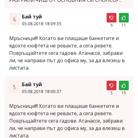
РАЗГРАНИЧИШ ОТ ОСНОВНИЯ СИ СПОНСОР..
Бай туй
6.
05.08.2018 18:09:35
6
11
Мръсници!!! Когато ви плащаше банкетите и
ядохте кюфтета не ревахте, а сега ревете.
Повръщайтете сега гадове. Атанассе, забрави
ли, че направи път до офиса му, за да влезеш в
листата.
Бай туй
5.
05.08.2018 18:00:37
5
15
Мръсници!!! Когато ви плащаше банкетите и
ядохте кюфтета не ревахте, а сега ревете.
Повръщайтете сега гадове. Атанассе, забрави
ли, че направи път до офиса му, за да влезеш в
листата.