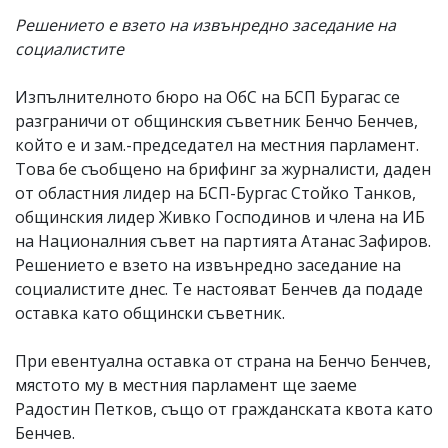
Решението е взето на извънредно заседание на
социалистите
Изпълнителното бюро на ОбС на БСП Бурагас се
разграничи от общинския съветник Бенчо Бенчев,
който е и зам.-председател на местния парламент.
Това бе съобщено на брифинг за журналисти, даден
от областния лидер на БСП-Бургас Стойко Танков,
общинския лидер Живко Господинов и члена на ИБ
на Националния съвет на партията Атанас Зафиров.
Решението е взето на извънредно заседание на
социалистите днес. Те настояват Бенчев да подаде
оставка като общински съветник.
При евентуална оставка от страна на Бенчо Бенчев,
мястото му в местния парламент ще заеме
Радостин Петков, също от гражданската квота като
Бенчев.