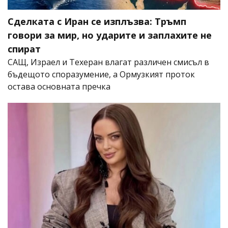
Сделката с Иран се изплъзва: Тръмп
говори за мир, но ударите и заплахите не
спират
САЩ, Израел и Техеран влагат различен смисъл в
бъдещото споразумение, а Ормузкият проток
остава основната пречка