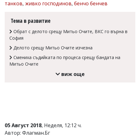
танков
,
живко господинов
,
бенчо бенчев
Коментарите
под
статиите
Тема в развитие
се
въвеждат
Обрат с делото срещу Митьо Очите, ВКС го върна в
от
София
читателите
и
Делото срещу Митьо Очите изчезна
редакцията
Смениха съдийката по процеса срещу бандата на
не
носи
Митьо Очите
отговорност
виж още
за
тях!
Ако
откриете
обиден
за
вас
коментар,
моля
05 Август 2018
, Неделя, 12:12 ч.
сигнализирайте
ни!
Автор: Флагман.Бг