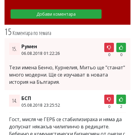
15
Коментара по темата
Румен
15.
06.08.2018 01:22:26
0
0
Тези имена Бенчо, Курнелия, Митьо ще "станат"
много модерни. Ще се изучават в новата
история на България.
БСП
14.
05.08.2018 23:25:52
0
2
Гост, мисля че ГЕРБ се стабилизираха и няма да
допуснат някакъв чилипинчо в редиците.
Бебенчо е комунистически бизнесмен от онези с