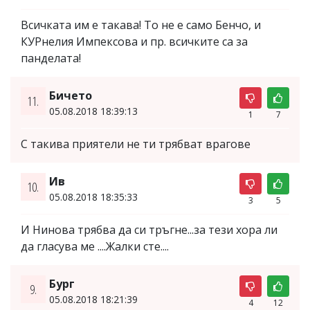
Всичката им е такава! То не е само Бенчо, и
КУРнелия Импексова и пр. всичките са за
панделата!
Бичето
11.
05.08.2018 18:39:13
1
7
С такива приятели не ти трябват врагове
Ив
10.
05.08.2018 18:35:33
3
5
И Нинова трябва да си тръгне...за тези хора ли
да гласува ме ....Жалки сте....
Бург
9.
05.08.2018 18:21:39
4
12