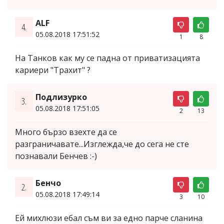
ALF
4.
05.08.2018 17:51:52
1
8
На Танков как му се падна от приватизацията
кариери "Трахит" ?
Подлизурко
3.
05.08.2018 17:51:05
2
13
Много бързо взехте да се
разграничавате...Изглежда,че до сега не сте
познавали Бенчев :-)
Бенчо
2.
05.08.2018 17:49:14
3
10
Ей михлюзи ебал съм ви за едно парче сланина