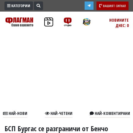
КАТЕГОРИИ
ВАШИЯТ СИГНАЛ
ПРОМО
НОВИНИТЕ
ДНЕС: 0
ЗОНА
ИЗБОРИ
2026
ПРАКТИЧНО
КУЛТУРА
ЗДРАВЕ
ПОЛИТИКА
ОБЩИНИ
ОБЩЕСТВО
ЛАЙФСТАЙЛ
НАЙ-НОВИ
НАЙ-ЧЕТЕНИ
НАЙ-КОМЕНТИРАНИ
ВОЙНАТА
В
БСП Бургас се разграничи от Бенчо