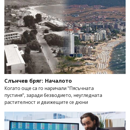
Слънчев бряг: Началото
Когато още са го наричали "Пясъчната
пустиня", заради безводието, неугледната
растителност и движещите се дюни