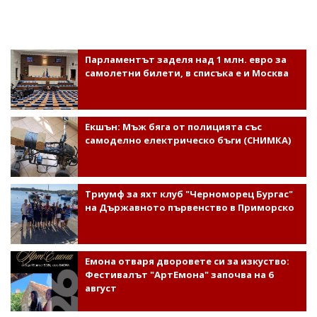
Парламентът заделя над 1 млн. евро за
самолетни билети, в списъка е и Москва
Екшън: Мъж бяга от полицията със
самоделно електрическо бъги (СНИМКА)
Триумф за яхт клуб "Черноморец Бургас"
на Държавното първенство в Приморско
Емона отваря дворовете си за изкуство:
Фестивалът "АртЕмона" започва на 6
август