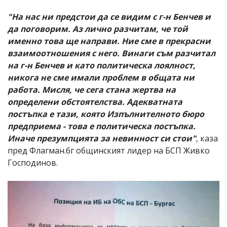
"На нас ни предстои да се видим с г-н Бенчев и
да поговорим. Аз лично разчитам, че той
именно това ще направи. Ние сме в прекрасни
взаимоотношения с него. Винаги съм разчитал
на г-н Бенчев и като политическа лоялност,
никога не сме имали проблем в общата ни
работа. Мисля, че сега стана жертва на
определени обстоятелства. Адекватната
постъпка е тази, която Изпълнителното бюро
предприема - това е политическа постъпка.
Иначе презумпцията за невинност си стои"
, каза
пред Флагман.бг общинският лидер на БСП Живко
Господинов.