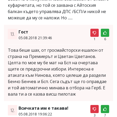
куфарчетата, но той се захвана с Айтоския
балкан където управлява ДПС /БСП/и никой не
можеше да му се наложи. Но ......
Гост
13.
05.08.2018 21:39:46
1
6
Това беше шах, от гросмайсторски ешалон от
страна на Премиерът и Цветан Цветанов.
Целта по мое му бе мат на Бсп на очертава
щите се предсрочни избори. Интересна е
атаката към Нинова, която целеше да раздели
Бенчо Бенчев и Бсп. Сега съдът ще го оправдае
и той автоматично минава в отбора на Герб. Е
вала ти а се казва висш пилотаж
Всичката им е такава!
12.
05.08.2018 19:06:22
3
7