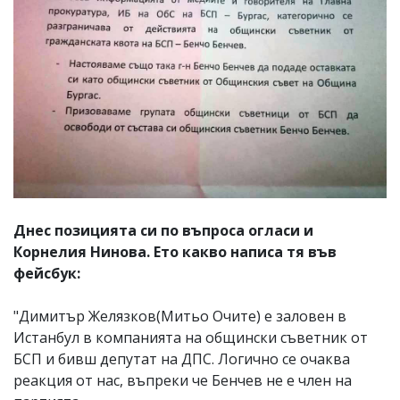
Днес позицията си по въпроса огласи и
Корнелия Нинова. Ето какво написа тя във
фейсбук:
"Димитър Желязков(Митьо Очите) е заловен в
Истанбул в компанията на общински съветник от
БСП и бивш депутат на ДПС. Логично се очаква
реакция от нас, въпреки че Бенчев не е член на