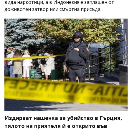
вида наркотици, а в Индонезия е заплашен от
доживотен затвор или смъртна присъда
Издирват нашенка за убийство в Гърция,
тялото на приятеля й е открито във