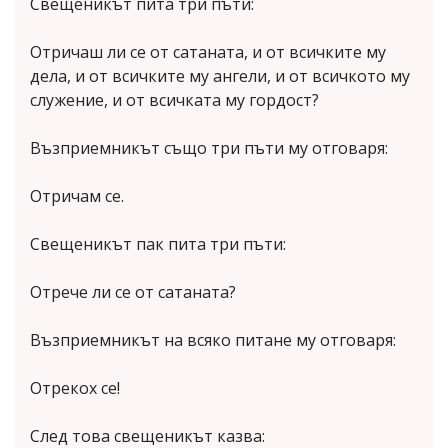
Свещеникът пита три пъти:
Отричаш ли се от сатаната, и от всичките му
дела, и от всичките му ангели, и от всичкото му
служение, и от всичката му гордост?
Възприемникът също три пъти му отговаря:
Отричам се.
Свещеникът пак пита три пъти:
Отрече ли се от сатаната?
Възприемникът на всяко питане му отговаря:
Отрекох се!
След това свещеникът казва: