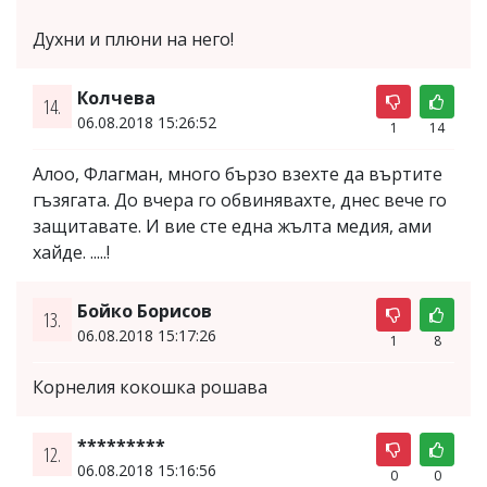
Духни и плюни на него!
Колчева
14.
06.08.2018 15:26:52
1
14
Алоо, Флагман, много бързо взехте да въртите
гъзягата. До вчера го обвинявахте, днес вече го
защитавате. И вие сте една жълта медия, ами
хайде. .....!
Бойко Борисов
13.
06.08.2018 15:17:26
1
8
Корнелия кокошка рошава
*********
12.
06.08.2018 15:16:56
0
0