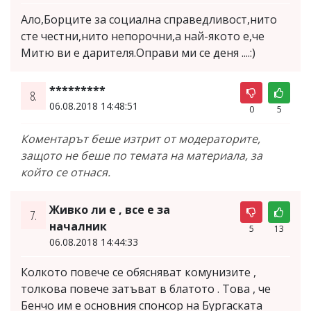
Ало,Борците за социална справедливост,нито
сте честни,нито непорочни,а най-якото е,че
Митю ви е дарителя.Оправи ми се деня ....:)
*********
8.
06.08.2018 14:48:51
0
5
Коментарът беше изтрит от модераторите,
защото не беше по темата на материала, за
който се отнася.
Живко ли е , все е за
7.
началник
5
13
06.08.2018 14:44:33
Колкото повече се обясняват комунизите ,
толкова повече затъват в блатото . Това , че
Бенчо им е основния спонсор на Бургаската