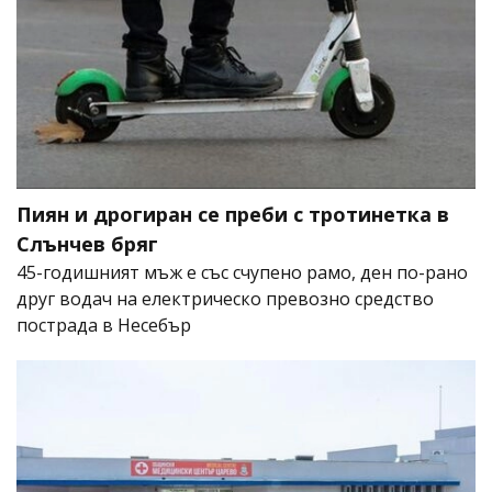
Пиян и дрогиран се преби с тротинетка в
Слънчев бряг
45-годишният мъж е със счупено рамо, ден по-рано
друг водач на електрическо превозно средство
пострада в Несебър