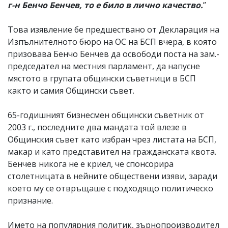
г-н Бенчо Бенчев, то е било в лично качество.
”
Това изявление бе предшествано от Декларация на
Изпълнителното бюро на ОС на БСП вчера, в която
призовава Бенчо Бенчев да освободи поста на зам.-
председател на местния парламент, да напусне
мястото в групата общински съветници в БСП
както и самия Общински съвет.
65-годишният бизнесмен общински съветник от
2003 г., последните два мандата той влезе в
Общинския съвет като избран чрез листата на БСП,
макар и като представител на гражданската квота.
Бенчев никога не е криел, че спонсорира
столетницата в нейните обществени изяви, заради
което му се отвръщаше с подходящо политическо
признание.
Името на популярния политик, зърнопроизводител