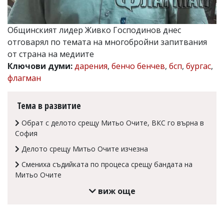
Коментарите
под
статиите
Общинският лидер Живко Господинов днес
се
отговарял по темата на многобройни запитвания
въвеждат
от страна на медиите
от
читателите
Ключови думи:
дарения
,
бенчо бенчев
,
бсп
,
бургас
,
и
флагман
редакцията
не
носи
Тема в развитие
отговорност
за
Обрат с делото срещу Митьо Очите, ВКС го върна в
тях!
София
Ако
откриете
Делото срещу Митьо Очите изчезна
обиден
за
Смениха съдийката по процеса срещу бандата на
вас
Митьо Очите
коментар,
виж още
моля
сигнализирайте
ни!