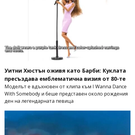
Уитни Хюстън оживя като Барби: Куклата
пресъздава емблематична визия от 80-те
Моделът е вдъхновен от клипа към I Wanna Dance
With Somebody и беше представен около рождения
ден на легендарната певица