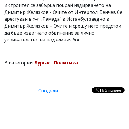
и строител се забърка покрай издирването на
Димитър Желязков - Очите от Интерпол. Бенчев бе
арестуван в х-л „Рамада” в Истанбул заедно в
Димитър Желязков – Очите и срещу него предстои
да бъде издигнато обвинение за лично
укривателство на подземния бос.
В категории:
Бургас
,
Политика
Сподели