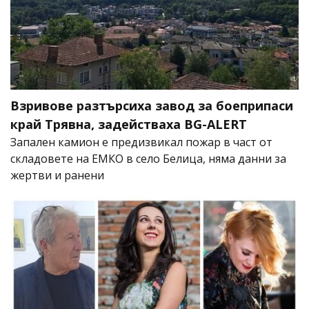
Взривове разтърсиха завод за боеприпаси
край Трявна, задействаха BG-ALERT
Запален камион е предизвикал пожар в част от
складовете на ЕМКО в село Белица, няма данни за
жертви и ранени