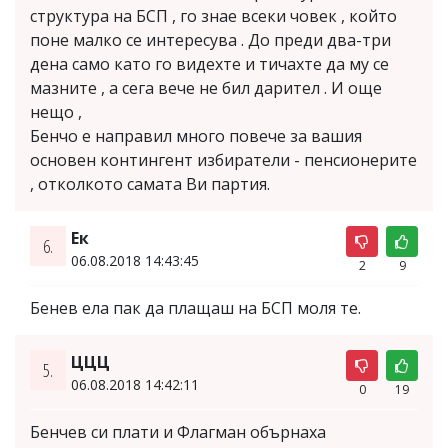
структура на БСП , го знае всеки човек , който
поне малко се интересува . До преди два-три
дена само като го видехте и тичахте да му се
мазните , а сега вече не бил дарител . И още
нещо ,
Бенчо е направил много повече за вашия
основен контингент избиратели - пенсионерите
, отколкото самата Ви партия.
Ек
6.
06.08.2018 14:43:45
2
9
Бенев ела пак да плащаш на БСП моля те.
ЦЦЦ
5.
06.08.2018 14:42:11
0
19
Бенчев си плати и Флагман обърнаха