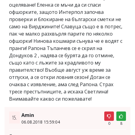
оцеляване! Еленка се мъчи да си спаси
офшорките, защото Интерпол започва
проверки и блокиране на български сметки не
само на Вирджините! Славуца също е в потрес,
пак че малко разхвърля парите по няколко
офшорки! Нинова кошмари сънува че е водят с
пранги! Рапона Тъпанчев се е скрил на
Дондуков 2 , надява се бурята да го отмине,
също като с лъжите за крадливото му
правителство! Въобще август уж време за
отпуски, а се откри ловния сезон! Доган се
очаква с изявление, ама след Рапона. Страх
тресе престъпниците, а искаха Светлина!
Внимавайте какво си пожелавате!
Amin
15.
06.08.2018 15:59:04
0
8