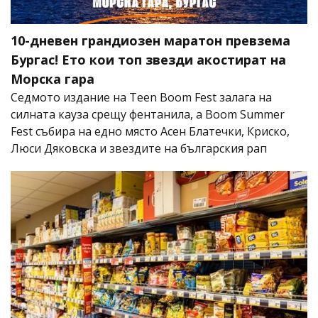
10-дневен грандиозен маратон превзема
Бургас! Ето кои топ звезди акостират на
Морска гара
Седмото издание на Teen Boom Fest залага на
силната кауза срещу фентанила, а Boom Summer
Fest събира на едно място Асен Блатечки, Криско,
Люси Дяковска и звездите на българския рап