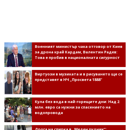
Военният министър чака отговор от Киев
за дрона край Кардам, Валентин Радев:
Това е пробив в националната сигурност
Виртуози в музиката и в рисуването ще се
представят в НЧ „Просвета 1888“
Кула без вода в най-горещите дни: Над 2
млн. евро са нужни за спасението на
водопровода
Дрога на спирка в „Меден рудник“: