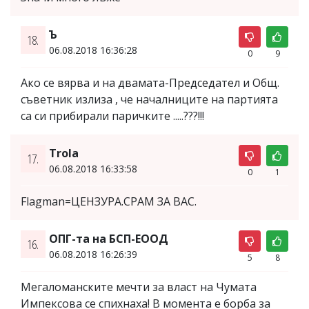
Ъ
18.
06.08.2018 16:36:28
0
9
Ако се вярва и на двамата-Председател и Общ.
съветник излиза , че началниците на партията
са си прибирали паричките .....???!!!
Trola
17.
06.08.2018 16:33:58
0
1
Flagman=ЦЕНЗУРА.СРАМ ЗА ВАС.
ОПГ-та на БСП-ЕООД
16.
06.08.2018 16:26:39
5
8
Мегаломанските мечти за власт на Чумата
Импексова се спихнаха! В момента е борба за