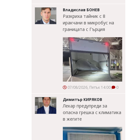
Владислав БОНЕВ
Разкриха тайник с 8
иракчани в микробус на
границата с Гърция
07/08/2026, Петък 14:00
0
Димитър КИРЯКОВ
Лекар предупреди за
опасна грешка с климатика
в жегите