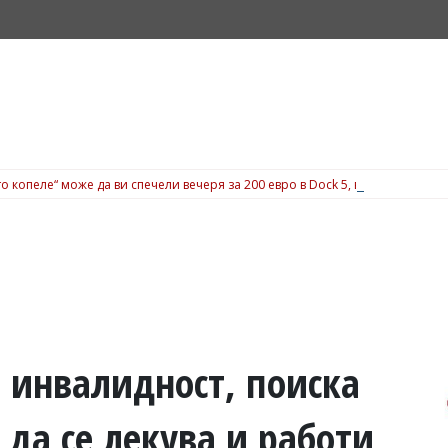
о копеле“ може да ви спечели вечеря за 200 евро в Dock 5, вижте подробн
 инвалидност, поиска
 да се лекува и работи