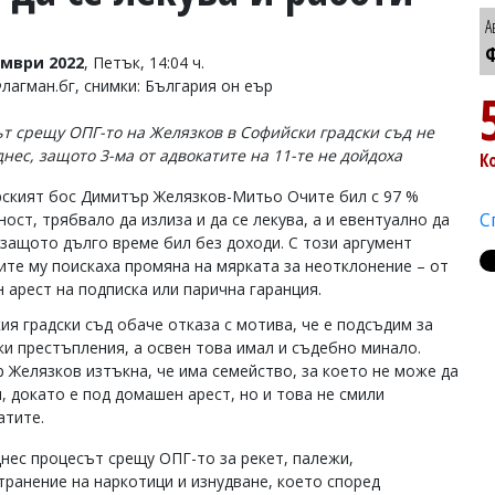
А
Ф
омври 2022
, Петък, 14:04 ч.
Флагман.бг, снимки: България он еър
т срещу ОПГ-то на Желязков в Софийски градски съд не
днес, защото 3-ма от адвокатите на 11-те не дойдоха
К
ският бос Димитър Желязков-Митьо Очите бил с 97 %
С
ост, трябвало да излиза и да се лекува, а и евентуално да
 защото дълго време бил без доходи. С този аргумент
ите му поискаха промяна на мярката за неотклонение – от
 арест на подписка или парична гаранция.
ия градски съд обаче отказа с мотива, че е подсъдим за
ки престъпления, а освен това имал и съдебно минало.
 Желязков изтъкна, че има семейство, за което не може да
, докато е под домашен арест, но и това не смили
атите.
днес процесът срещу ОПГ-то за рекет, палежи,
транение на наркотици и изнудване, което според