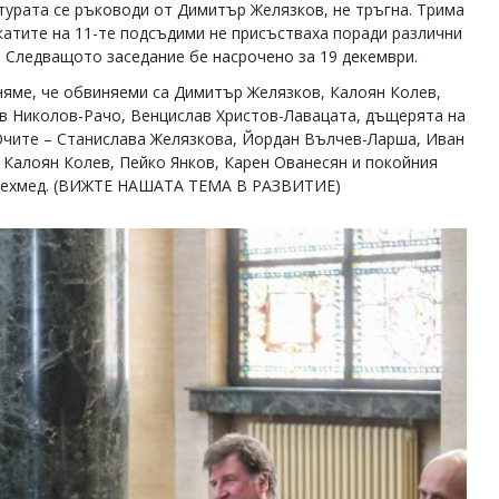
турата се ръководи от Димитър Желязков, не тръгна. Трима
катите на 11-те подсъдими не присъстваха поради различни
. Следващото заседание бе насрочено за 19 декември.
яме, че обвиняеми са Димитър Желязков, Калоян Колев,
в Николов-Рачо, Венцислав Христов-Лавацата, дъщерята на
чите – Станислава Желязкова, Йордан Вълчев-Ларша, Иван
 Калоян Колев, Пейко Янков, Карен Ованесян и покойния
ехмед. (ВИЖТЕ НАШАТА ТЕМА В РАЗВИТИЕ)