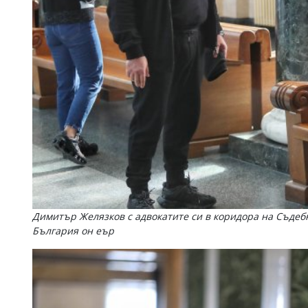
Димитър Желязков с адвокатите си в коридора на Съдебн
България он еър