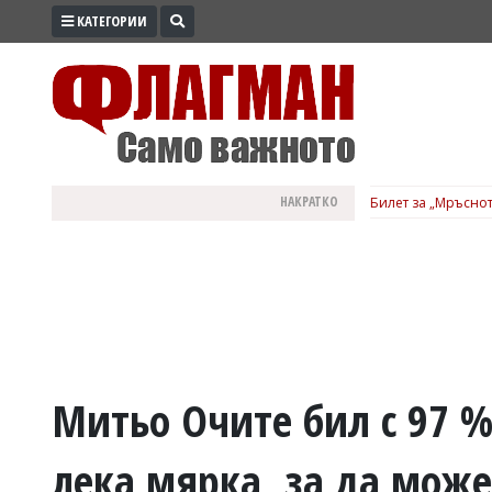
КАТЕГОРИИ
ПРОМО
ЗОНА
ИЗБОРИ
2026
ПРАКТИЧНО
НАКРАТКО
Билет за „Мръснот
КУЛТУРА
ЗДРАВЕ
ПОЛИТИКА
ОБЩИНИ
ОБЩЕСТВО
ЛАЙФСТАЙЛ
Митьо Очите бил с 97 %
ВОЙНАТА
лека мярка, за да може
В