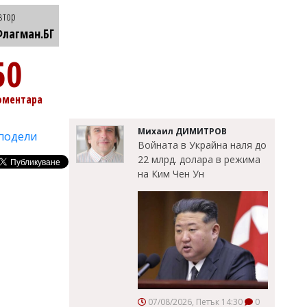
втор
лагман.БГ
50
оментара
Михаил ДИМИТРОВ
подели
Войната в Украйна наля до
22 млрд. долара в режима
на Ким Чен Ун
07/08/2026, Петък 14:30
0