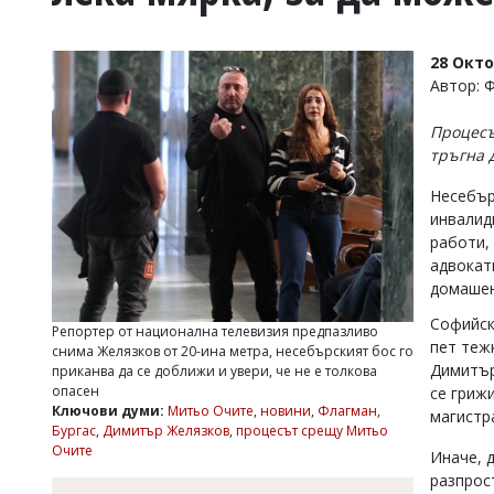
УКРАЙНА
СПОРТ
28 Окт
РАЗСЛЕДВАНЕ
Автор: 
БИЗНЕС
Процесъ
ЮГ
тръгна 
Несебър
Управители:
инвалидн
Веселин
Василев,
работи,
email:
адвокат
v.vasilev@flagman.bg
домашен
Катя
Касабова,
Софийск
Репортер от национална телевизия предпазливо
еmail:
k.kassabova@flagman.bg
пет теж
снима Желязков от 20-ина метра, несебърският бос го
Димитър
приканва да се доближи и увери, че не е толкова
Главен
опасен
се грижи
редактор:
Ключови думи:
Митьо Очите
,
новини
,
Флагман
,
магистр
Иван
Бургас
,
Димитър Желязков
,
процесът срещу Митьо
Колев,
Очите
Иначе, 
email:
office@flagman.bg
разпрос