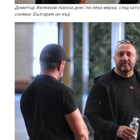
Димитър Желязков поиска днес по-лека мярка, след като 
снимка: България он еър