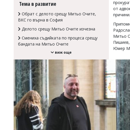
прокура
Тема в развитие
Коментарите
от адво
под
Обрат с делото срещу Митьо Очите,
причини
статиите
ВКС го върна в София
се
Припомн
въвеждат
Делото срещу Митьо Очите изчезна
Радосла
от
Митьо О
Смениха съдийката по процеса срещу
читателите
Пишиев,
и
бандата на Митьо Очите
редакцията
Юмер М
виж още
не
носи
отговорност
за
тях!
Ако
откриете
обиден
за
вас
коментар,
моля
сигнализирайте
ни!