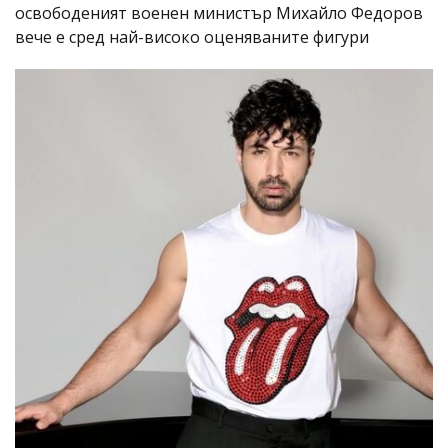
освободеният военен министър Михайло Федоров
вече е сред най-високо оценяваните фигури