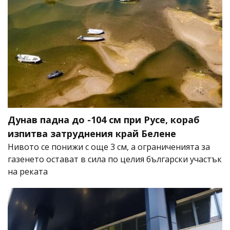
Дунав падна до -104 см при Русе, кораб
изпитва затруднения край Белене
Нивото се понижи с още 3 см, а ограниченията за
газенето остават в сила по целия български участък
на реката