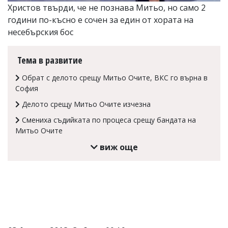
Христов твърди, че не познава Митьо, но само 2
Коментарите
години по-късно е сочен за един от хората на
под
статиите
несебърския бос
се
въвеждат
от
Тема в развитие
читателите
и
Обрат с делото срещу Митьо Очите, ВКС го върна в
редакцията
София
не
носи
Делото срещу Митьо Очите изчезна
отговорност
Смениха съдийката по процеса срещу бандата на
за
Митьо Очите
тях!
Ако
виж още
откриете
обиден
за
вас
коментар,
моля
сигнализирайте
ни!