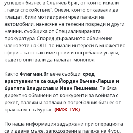
успешен бизнес в Слънчев бряг, от които искали
„такса спокойствие“. Онези, които отказвали да
плащат, били мотивирани чрез палежи на
автомобили, нанасяне на телесни повреди и други
начини, съобщиха от Специализираната
прокуратура. Според държавното обвинение
членовете на ОПГ-то имали интереси в множество
сфери – като таксиметрови и погребални услуги,
където опитвали да налагат монопол.
Както
Флагман.бг
вече съобщи,
сред
арестуваните са още Йордан Въчев-Ларша и
братята Владислав и Иван Пишиеви
. Те бяха
директно обвинени от конкуренти за войната с
рекет, палежи и заплахи в погребалния бизнес от
края на м. г. в Бургас.
(ВИЖ ТУК)
По наша информация задържани при операцията
са и двама мъже, заподозрени в палежа на 4 you,