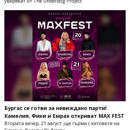
уверяват от The Underdog Project
Бургас се готви за невиждано парти!
Камелия, Фики и Емрах откриват MAX FEST
Втората вечер, 21 август ,ще гърми с хитовете на