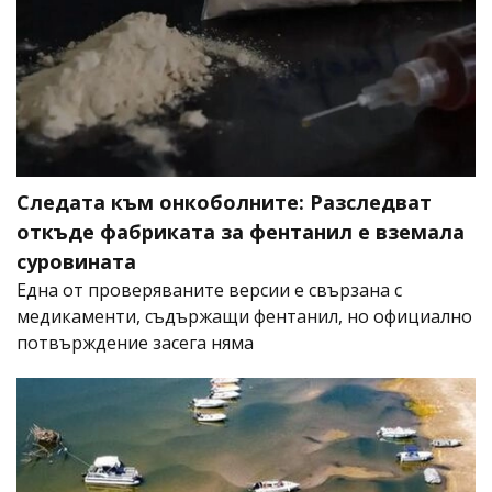
Следата към онкоболните: Разследват
откъде фабриката за фентанил е вземала
суровината
Една от проверяваните версии е свързана с
медикаменти, съдържащи фентанил, но официално
потвърждение засега няма