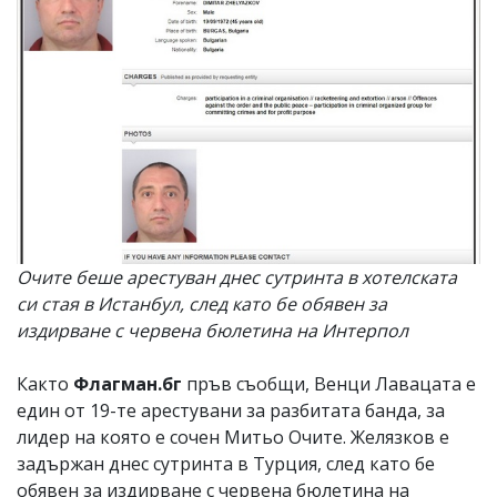
Очите беше арестуван днес сутринта в хотелската
си стая в Истанбул, след като бе обявен за
издирване с червена бюлетина на Интерпол
Както
Флагман.бг
пръв съобщи, Венци Лавацата е
един от 19-те арестувани за разбитата банда, за
лидер на която е сочен Митьо Очите. Желязков е
задържан днес сутринта в Турция, след като бе
обявен за издирване с червена бюлетина на