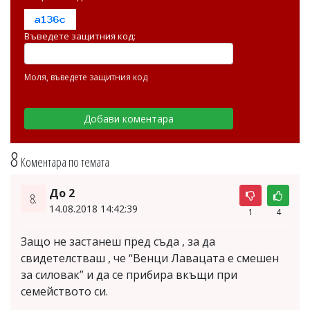
Въведете защитния код:
Моля, въведете защитния код
8
Коментара по темата
До 2
8.
14.08.2018 14:42:39
1
4
Защо не застанеш пред съда , за да
свидетелстваш , че “Венци Лавацата е смешен
за силовак” и да се прибира вкъщи при
семейството си.