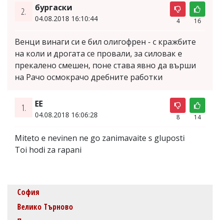
бургаски
2.
04.08.2018 16:10:44
4
16
Венци винаги си е бил олигофрен - с кражбите
на коли и дрогата се провали, за силовак е
прекалено смешен, поне става явно да върши
на Рачо осмокрачо дребните работки
EE
1.
04.08.2018 16:06:28
8
14
Miteto e nevinen ne go zanimavaite s gluposti
Toi hodi za rapani
София
Велико Търново