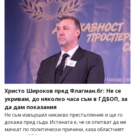
Христо Широков пред Флагман.бг: Не се
укривам, до няколко часа съм в ГДБОП, за
да дам показания
Не съм извършил никакво престъпление и ще го
докажа пред съда. Истината е, че се опитват да ме
мачкат по политически причини, каза областният