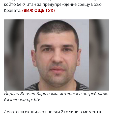
който бе считан за предупреждение срещу Божо
Кравата.
(ВИЖ ОЩЕ ТУК)
Йордан Вънчев-Ларша има интереси в погребалния
бизнес; кадър: btv
Делото за екшъна от преди 2 години в момента