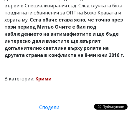
върви в Специализирания съд. След случката бяха
повдигнати обвинения за ОПГ на Божо Кравата и
хората му.
Сега обаче става ясно, че точно през
този период Митьо Очите е бил под
наблюдението на антимафиотите и ще бъде
интересно дали властите ще хвърлят
допълнително светлина върху ролята на
другата страна в конфликта на 8-ми юни 2016 г.
В категории:
Крими
Сподели