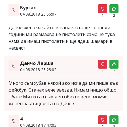
Бургас
7.
04.08.2018 23:56:07
1
2
Данчо жена чакайте в панделата дето преди
години ми размахваше пистолети само че тука
няма да имаш пистолети и ще ядеш шамари в
несвяст
Данчо Ларша
6.
04.08.2018 23:28:02
1
2
Много съм хубав някой ако иска да ми пише във
фейсбук. Станах вече звезда. Нямам нищо общо
с бате Митко аз съм ден обикновено момче
женен за дъщерята на Дачев
4
5.
04.08.2018 17:47:03
2
8