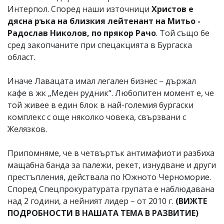
Интерпол. Според наши източници
Христов е
дясна ръка на близкия лейтенант на Митьо -
Радослав Николов, по прякор Рачо
. Той също бе
сред закопчаните при спецакцията в Бургаска
област.
Иначе Лавацата имал легален бизнес – държал
кафе в жк „Меден рудник“. Любопитен момент е, че
той живее в един блок в най-големия бургаски
комплекс с още няколко човека, свързвани с
Желязков.
Припомняме, че в четвъртък антимафиоти разбиха
мащабна банда за палежи, рекет, изнудване и други
престъпления, действала по Южното Черноморие.
Според Спецпрокуратурата групата е наблюдавана
над 2 години, а нейният лидер – от 2010 г.
(ВИЖТЕ
ПОДРОБНОСТИ В НАШАТА ТЕМА В РАЗВИТИЕ)