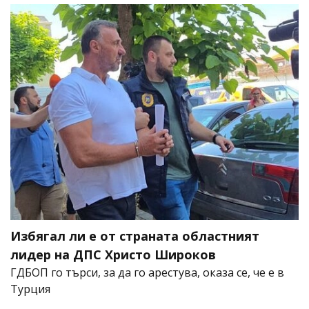
Избягал ли е от страната областният
лидер на ДПС Христо Широков
ГДБОП го търси, за да го арестува, оказа се, че е в
Турция