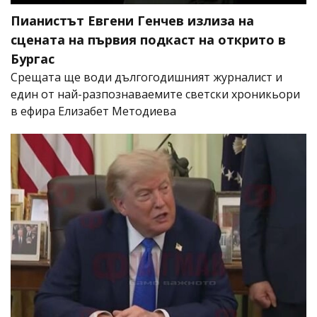
Пианистът Евгени Генчев излиза на
сцената на първия подкаст на открито в
Бургас
Срещата ще води дългогодишният журналист и
един от най-разпознаваемите светски хроникьори
в ефира Елизабет Методиева