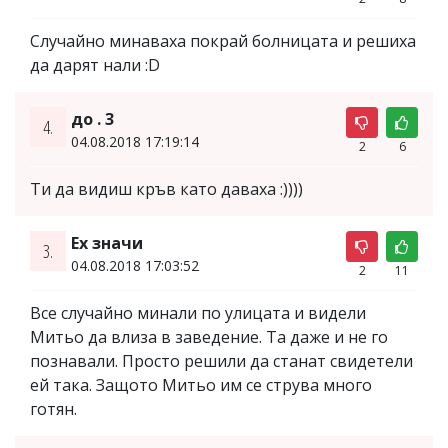
Случайно минаваха покрай болницата и решиха
да дарят нали :D
до . 3
4.
04.08.2018 17:19:14
2
6
Ти да видиш кръв като даваха :))))
Ех значи
3.
04.08.2018 17:03:52
2
11
Все случайно минали по улицата и видели
Митьо да влиза в заведение. Та даже и не го
познавали. Просто решили да станат свидетели
ей така. Защото Митьо им се струва много
готян.