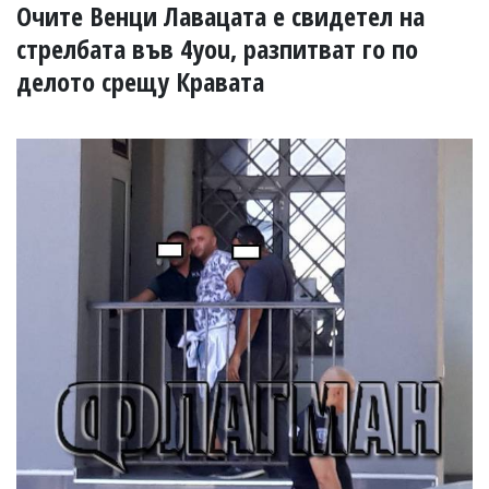
УКРАЙНА
Очите Венци Лавацата е свидетел на
СПОРТ
стрелбата във 4you, разпитват го по
РАЗСЛЕДВАНЕ
делото срещу Кравата
БИЗНЕС
ЮГ
Управители:
Веселин
Василев,
email:
v.vasilev@flagman.bg
Катя
Касабова,
еmail:
k.kassabova@flagman.bg
Главен
редактор:
Иван
Колев,
email:
office@flagman.bg