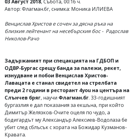
03 Август 2018
, Събота, 00:16 ч.
Автор: Флагман.бг, снимка: Моника ИЛИЕВА
Венцислав Христов е сочен за дясна ръка на
близкия лейтенант на несебърския бос - Радослав
Николов-Рачо
Задържаният при спецакцията на ГДБОП и
ОДВР-Бургас срещу банда за палежи, рекет,
изнудване и побои Венцислав Христов-
Лавацата е станал свидетел на стрелбата
преди 2 години в ресторант 4you на центъра на
Слънчев бряг
, научи
Флагман.бг
. 33-годишният
бургазлия е дал показания за екшъна, при който
Димитър Желязков-Очите оцеля по чудо, а
бодигардът му Александър Алексиев-Водолаза бе
убит след сблъсък с хората на Божидар Кузманов-
Кравата.