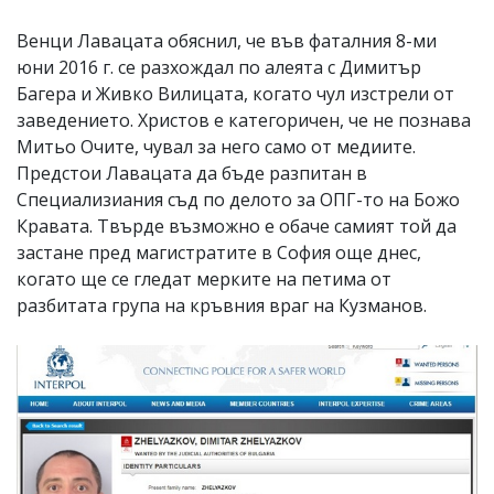
Венци Лавацата обяснил, че във фаталния 8-ми
юни 2016 г. се разхождал по алеята с Димитър
Багера и Живко Вилицата, когато чул изстрели от
заведението. Христов е категоричен, че не познава
Митьо Очите, чувал за него само от медиите.
Предстои Лавацата да бъде разпитан в
Специализиания съд по делото за ОПГ-то на Божо
Кравата. Твърде възможно е обаче самият той да
застане пред магистратите в София още днес,
когато ще се гледат мерките на петима от
разбитата група на кръвния враг на Кузманов.