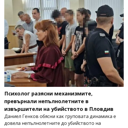
Психолог разясни механизмите,
превърнали непълнолетните в
извършители на убийството в Пловдив
Даниел Генков обясни как груповата динамика е
довела непълнолетните до убийството на