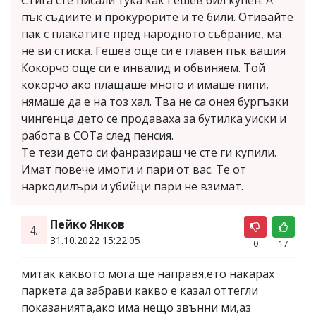
Стига сте писали тука как Гешев бил купен. А
пък съдиите и прокурорите и те били. Отивайте
пак с плакатите пред народното събрание, ма
не ви стиска. Гешев още си е главен пък вашия
Кокорчо още си е инвалид и обвиняем. Той
кокорчо ако плащаше много и имаше пипи,
нямаше да е на тоз хал. Тва не са онея бургъзки
чингенца дето се продаваха за бутилка уиски и
работа в СОТа след пенсия.
Те тези дето си фанразираш че сте ги купили.
Имат повече имоти и пари от вас. Те от
наркодилъри и убийци пари не взимат.
Пейко Янков
4.
31.10.2022 15:22:05
0
17
митак каквото мога ще направя,ето накарах
паркета да забрави какво е казал оттегли
показанията,ако има нещо звънни ми,аз