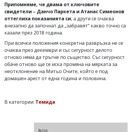
Припомняме, че двама от ключовите
свидетели – Данчо Паркета и Атанас Симеонов
оттеглиха показанията си
, а други се очаква
внезапно да започнат да „забравят“ какво точно са
казали през 2018 година.
При всички положения конкретна развръзка не се
очаква през декември и със сигурност делото
отново няма да тръгне по същество. Със сигурност
обаче отново ще се иска промяна на мярката за
неотклонение на Митьо Очите, който е под
домашен арест от една година и половина.
В категории:
Темида
Автор