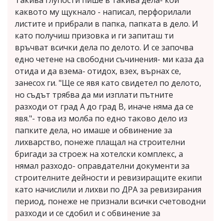
Такива глупости пише в такива дела- кой
каквото му щукнало - написал, перфорилали
листите и прибрали в папка, папката в дело. И
като получиш призовка и ги запиташ ти
връчват всички дела по делото. И се започва
едно четене на свободни съчинения- ми каза да
отида и да взема- отидох, взех, върнах се,
занесох ги. "Ще се явя като свидетел по делото,
но съдът трябва да ми изплати пътните
разходи от град А до град B, иначе няма да се
явя."- това из молба по едно таково дело из
папките дела, но имаше и обвинение за
лихварство, понеже плащал на строителни
бригади за строеж на хотелски комплекс, а
нямал разходо- оправдателни документи за
строителните дейности и ревизиращите екипи
като начислили и лихви по ДРА за ревизирания
период, понеже не признали всички счетоводни
разходи и се сдобил и с обвинение за