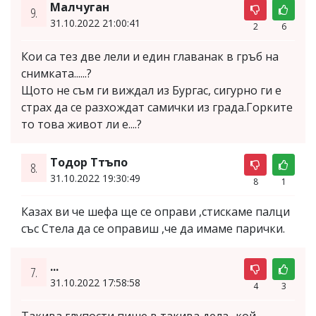
Малчуган
9.
31.10.2022 21:00:41
2
6
Кои са тез две лели и един главанак в гръб на
снимката......?
Щото не съм ги виждал из Бургас, сигурно ги е
страх да се разхождат самички из града.Горките
то това живот ли е....?
Тодор Ттъпо
8.
31.10.2022 19:30:49
8
1
Казах ви че шефа ще се оправи ,стискаме палци
със Стела да се оправиш ,че да имаме парички.
...
7.
31.10.2022 17:58:58
4
3