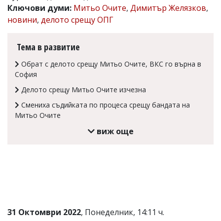
Ключови думи:
Митьо Очите
,
Димитър Желязков
,
Коментарите
новини
,
делото срещу ОПГ
под
статиите
се
Тема в развитие
въвеждат
от
Обрат с делото срещу Митьо Очите, ВКС го върна в
читателите
и
София
редакцията
Делото срещу Митьо Очите изчезна
не
носи
Смениха съдийката по процеса срещу бандата на
отговорност
Митьо Очите
за
тях!
виж още
Ако
откриете
обиден
за
вас
коментар,
моля
сигнализирайте
ни!
31 Октомври 2022
, Понеделник, 14:11 ч.