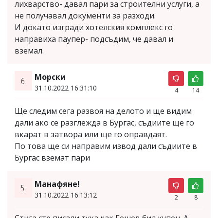
лихварство- давал пари за строителни услуги, а
не получавал документи за разходи.
И докато изгради хотелския комплекс го
направиха паупер- подсъдим, че давал и
вземал.
Морски
6.
31.10.2022 16:31:10
4
14
Ще следим сега развоя на делото и ще видим
дали ако се разглежда в Бургас, съдиите ще го
вкарат в затвора или ще го оправдаят.
По това ще си направим извод дали съдиите в
Бургас вземат пари
Манафяне!
5.
31.10.2022 16:13:12
2
8