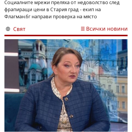
Социалните мрежи преляха от недоволство след
фрапиращи цени в Стария град - екип на
Флагман.бг направи проверка на място
Всички новини
Свят