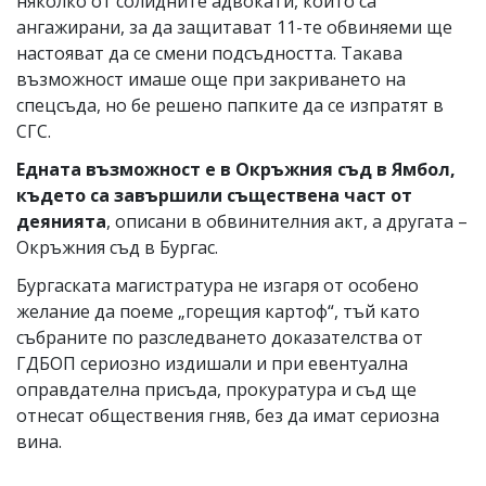
няколко от солидните адвокати, които са
ангажирани, за да защитават 11-те обвиняеми ще
настояват да се смени подсъдността. Такава
възможност имаше още при закриването на
спецсъда, но бе решено папките да се изпратят в
СГС.
Едната възможност е в Окръжния съд в Ямбол,
където са завършили съществена част от
деянията
, описани в обвинителния акт, а другата –
Окръжния съд в Бургас.
Бургаската магистратура не изгаря от особено
желание да поеме „горещия картоф“, тъй като
събраните по разследването доказателства от
ГДБОП сериозно издишали и при евентуална
оправдателна присъда, прокуратура и съд ще
отнесат обществения гняв, без да имат сериозна
вина.