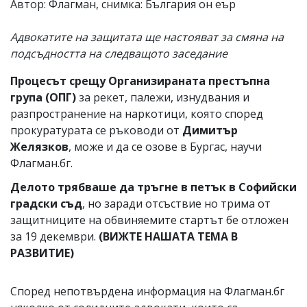
Автор: Флагман, снимка: България он еър
Адвокатите на защитата ще настояват за смяна на
подсъдността на следващото заседание
Процесът срещу Организираната престъпна
група (ОПГ)
за рекет, палежи, изнудвания и
разпространение на наркотици, която според
прокуратурата се ръководи от
Димитър
Желязков
, може и да се озове в Бургас, научи
Флагман.бг.
Делото трябваше да тръгне в петък в Софийски
градски съд
, но заради отсъствие но трима от
защитниците на обвиняемите стартът бе отложен
за 19 декември.
(ВИЖТЕ НАШАТА ТЕМА В
РАЗВИТИЕ)
Според непотвърдена информация на Флагман.бг