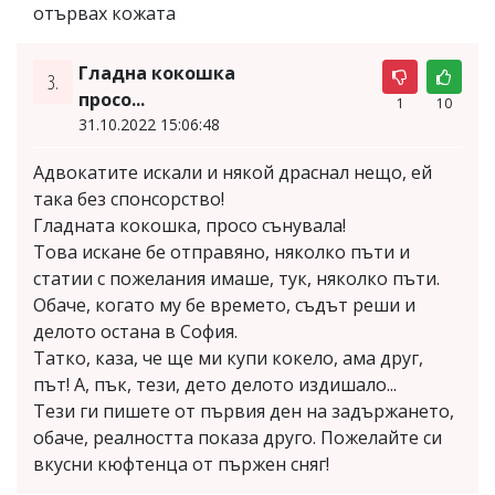
отървах кожата
Гладна кокошка
3.
просо...
1
10
31.10.2022 15:06:48
Адвокатите искали и някой драснал нещо, ей
така без спонсорство!
Гладната кокошка, просо сънувала!
Това искане бе отправяно, няколко пъти и
статии с пожелания имаше, тук, няколко пъти.
Обаче, когато му бе времето, съдът реши и
делото остана в София.
Татко, каза, че ще ми купи кокело, ама друг,
път! А, пък, тези, дето делото издишало...
Тези ги пишете от първия ден на задържането,
обаче, реалността показа друго. Пожелайте си
вкусни кюфтенца от пържен сняг!