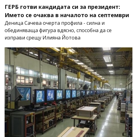
ГЕРБ готви кандидата си за президент:
Името се очаква в началото на септември
Деница Сачева очерта профила - силна и
обединяваща фигура вдясно, способна да се
изправи срещу Илияна Йотова