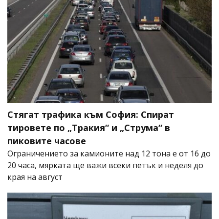
Стягат трафика към София: Спират
тировете по „Тракия“ и „Струма“ в
пиковите часове
Ограничението за камионите над 12 тона е от 16 до
20 часа, мярката ще важи всеки петък и неделя до
края на август