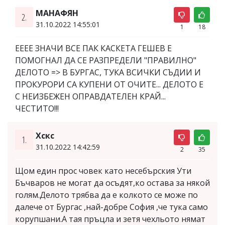
МАНАФЯН
2.
31.10.2022 14:55:01
1
18
ЕЕЕЕ ЗНАЧИ ВСЕ ПАК КАСКЕТА ГЕШЕВ Е
ПОМОГНАЛ ДА СЕ РАЗПРЕДЕЛИ "ПРАВИЛНО"
ДЕЛОТО => В БУРГАС, ТУКА ВСИЧКИ СЪДИИ И
ПРОКУРОРИ СА КУПЕНИ ОТ ОЧИТЕ... ДЕЛОТО Е
С НЕИЗБЕЖЕН ОПРАВДАТЕЛЕН КРАЙ...
ЧЕСТИТО!!!
Хскс
1.
31.10.2022 14:42:59
2
35
Щом един прос човек като несебърския Ути
Бъчваров не могат да осъдят,ко остава за някой
голям.Делото трябва да е колкото се може по
далече от Бургас ,най-добре София ,че тука само
корупшани.А тая пръцла и зетя чехльото нямат