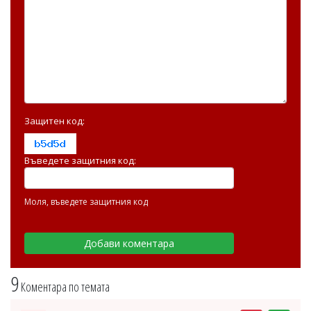
Защитен код:
Въведете защитния код:
Моля, въведете защитния код
9
Коментара по темата