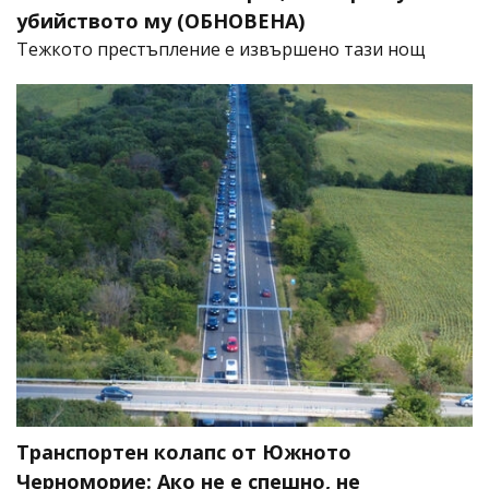
убийството му (ОБНОВЕНА)
​Тежкото престъпление е извършено тази нощ
Транспортен колапс от Южното
Черноморие: Ако не е спешно, не