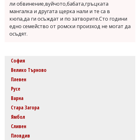
ли обвинение,вуйчото,бабата,гръцката
мангалка и другата щерка нали и те са в
кюпа,да ги осъждат и по затворите.Сто години
едно семейство от ромски произход не могат да
осъдят.
София
Велико Търново
Плевен
Русе
Варна
Стара Загора
Ямбол
Сливен
Пловдив