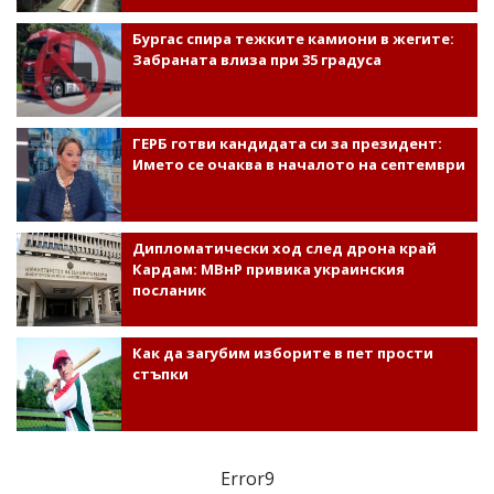
Бургас спира тежките камиони в жегите:
Забраната влиза при 35 градуса
ГЕРБ готви кандидата си за президент:
Името се очаква в началото на септември
Дипломатически ход след дрона край
Кардам: МВнР привика украинския
посланик
Как да загубим изборите в пет прости
стъпки
Error9