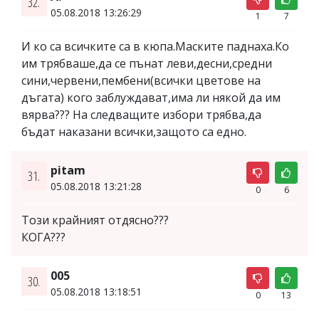
32.
05.08.2018 13:26:29
1
7
И ко са всичките са в кюпа.Маските паднаха.Ко
им трябваше,да се пънат леви,десни,средни
сини,червени,пембени(всички цветове на
дъгата) кого заблуждават,има ли някой да им
вярва??? На следващите избори трябва,да
бъдат наказани всички,защото са едно.
pitam
31.
05.08.2018 13:21:28
0
6
Този крайният отдясно???
КОГА???
005
30.
05.08.2018 13:18:51
0
13