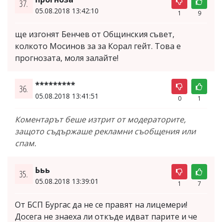
37.
05.08.2018 13:42:10
1
9
ще изгонят Бенчев от Общинския съвет,
колкото Мосинов за за Корал гейт. Това е
прогнозата, моля залайте!
*********
36.
05.08.2018 13:41:51
0
1
Коментарът беше изтрит от модераторите,
защото съдържаше рекламни съобщения или
спам.
Ььь
35.
05.08.2018 13:39:01
1
7
От БСП Бургас да не се правят на лицемери!
Досега не знаеха ли откъде идват парите и че