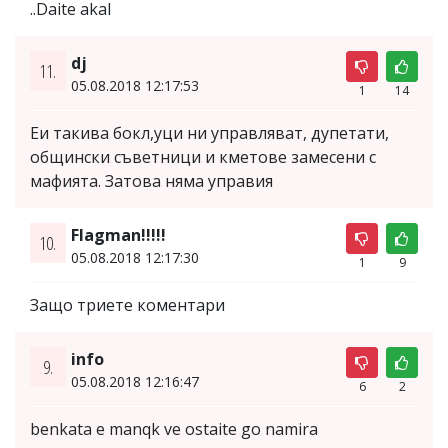
..Daite akal
dj
11.
05.08.2018 12:17:53
1
14
Еи такива бокл,уци ни управляват, дупетати,
общински съветници и кметове замесени с
мафията. Затова няма управия
Flagman!!!!!
10.
05.08.2018 12:17:30
1
9
Защо триете коментари
info
9.
05.08.2018 12:16:47
6
2
benkata e manqk ve ostaite go namira