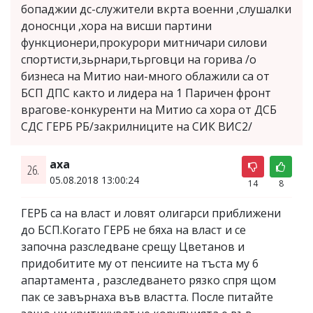
бопаджии дс-служители вкрта военни ,слушалки
доноснци ,хора на висши партини
функционери,прокурори митничари силови
спортисти,зьрнари,тьрговци на горива /о
бизнеса на Митио наи-много облажили са от
БСП ДПС както и лидера на 1 Паричен фронт
врагове-конкуренти на Митио са хора от ДСБ
СДС ГЕРБ РБ/закрилниците на СИК ВИС2/
аха
26.
05.08.2018 13:00:24
14
8
ГЕРБ са на власт и ловят олигарси приближени
до БСП.Когато ГЕРБ не бяха на власт и се
започна разследване срещу Цветанов и
придобитите му от пенсиите на тъста му 6
апартамента , разследването рязко спря щом
пак се завърнаха във властта. После питайте