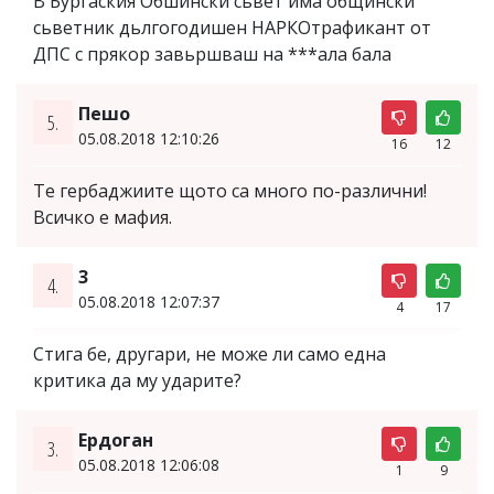
В Бургаския Обшински сьвет има общински
сьветник дьлгогодишен НАРКОтрафикант от
ДПС с прякор завьршваш на ***ала бала
Пешо
5.
05.08.2018 12:10:26
16
12
Te гербаджиите щото са много по-различни!
Всичко е мафия.
3
4.
05.08.2018 12:07:37
4
17
Стига бе, другари, не може ли само една
критика да му ударите?
Ердоган
3.
05.08.2018 12:06:08
1
9