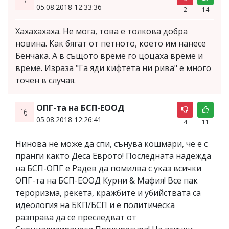
05.08.2018 12:33:36
2
14
Хахахахаха. Не мога, това е толкова добра
новина. Как бягат от петното, което им нанесе
Бенчака. А в същото време го цоцаха време и
време. Израза "Га яди кифтета ни рива" е много
точен в случая.
ОПГ-та на БСП-ЕООД
16.
05.08.2018 12:26:41
4
11
Нинова не може да спи, сънува кошмари, че е с
пранги както Деса Еврото! Последната надежда
на БСП-ОПГ е Радев да помилва с указ всички
ОПГ-та на БСП-ЕООД Курни & Мафия! Все пак
тероризма, рекета, кражбите и убийствата са
идеология на БКП/БСП и е политическа
разправа да се преследват от