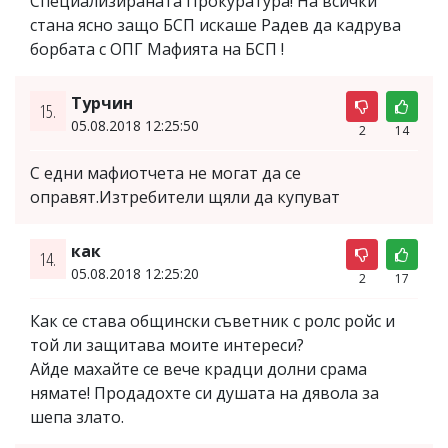
Специализираната Прокуратура! На всички
стана ясно защо БСП искаше Радев да кадрува
борбата с ОПГ Мафията на БСП !
Турчин
15.
05.08.2018 12:25:50
2
14
С едни мафиотчета не могат да се
оправят.Изтребители щяли да купуват
как
14.
05.08.2018 12:25:20
2
17
Как се става общински съветник с ролс ройс и
той ли защитава моите интереси?
Айде махайте се вече крадци долни срама
нямате! Продадохте си душата на дявола за
шепа злато.