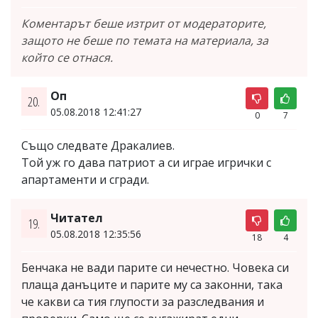
Коментарът беше изтрит от модераторите,
защото не беше по темата на материала, за
който се отнася.
Оп
20.
05.08.2018 12:41:27
0
7
Също следвате Дракалиев.
Той уж го дава патриот а си играе игрички с
апартаменти и сгради.
Читател
19.
05.08.2018 12:35:56
18
4
Бенчака не вади парите си нечестно. Човека си
плаща данъците и парите му са законни, така
че какви са тия глупости за разследвания и