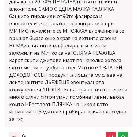
даваха по 20-30% ПЕЧАЛБА на своте наивни
вложители, САМО С ЕДНА МАЛКА РАЗЛИКА
банките-пирамиди от90те фалираха и
влошителите останаха спразни рьце а при
МИТИО печалбите се МНОЖАХА вложенията се
врьшат бьрзо оше вкрая на летните сезони
НЯМАизльгани няма фалирали и всички
заложили на Митко са наГОЛЯМА ПЕЧАЛБА
карат скьпи джипове имат по неколко хотела
яхти сметки в чужбина,тоес Митио е 1 ЗЛАТЕН
ДОХОДОНОСЕН продукт ,а лошата му слава на
леитенантите ДЬРЖЕШЕ евентуалната
конкуренция /ШОПИТЕ/ настрани ,но шопите са
много силни хитри умни комбинативни львове
които НЕостават ПЛЯЧКА на никои като
истински победители прибират всичко доходно
за тях
А.