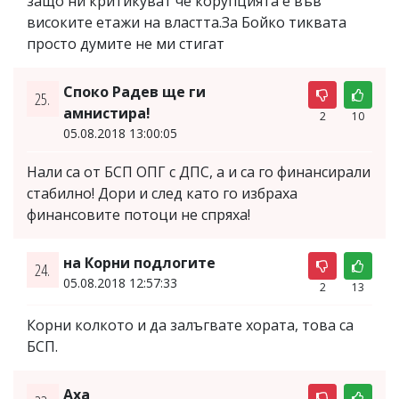
защо ни критикуват че корупцията е във
високите етажи на властта.За Бойко тиквата
просто думите не ми стигат
Споко Радев ще ги
25.
амнистира!
2
10
05.08.2018 13:00:05
Нали са от БСП ОПГ с ДПС, а и са го финансирали
стабилно! Дори и след като го избраха
финансовите потоци не спряха!
на Корни подлогите
24.
05.08.2018 12:57:33
2
13
Корни колкото и да залъгвате хората, това са
БСП.
Аха