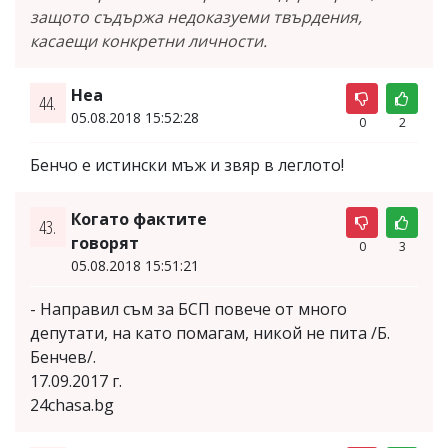
защото съдържа недоказуеми твърдения,
касаещи конкретни личности.
Неа
44.
05.08.2018 15:52:28
0
2
Бенчо е истински мъж и звяр в леглото!
Когато фактите
43.
говорят
0
3
05.08.2018 15:51:21
- Направил съм за БСП повече от много
депутати, на като помагам, никой не пита /Б.
Бенчев/.
17.09.2017 г.
24chasa.bg