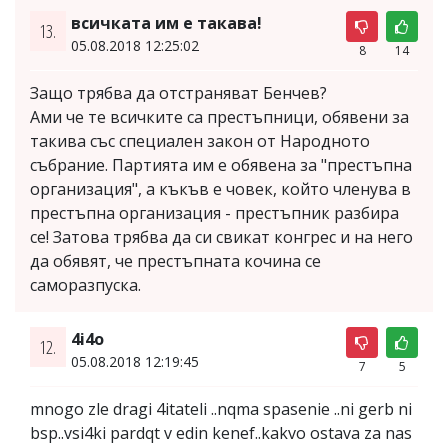
всичката им е такава!
13.
05.08.2018 12:25:02
8
14
Защо трябва да отстраняват Бенчев?
Ами че те всичките са престъпници, обявени за
такива със специален закон от Народното
събрание. Партията им е обявена за "престъпна
организация", а къкъв е човек, който членува в
престъпна организация - престъпник разбира
се! Затова трябва да си свикат конгрес и на него
да обявят, че престъпната кочина се
саморазпуска.
4i4o
12.
05.08.2018 12:19:45
7
5
mnogo zle dragi 4itateli ..nqma spasenie ..ni gerb ni
bsp..vsi4ki pardqt v edin kenef..kakvo ostava za nas