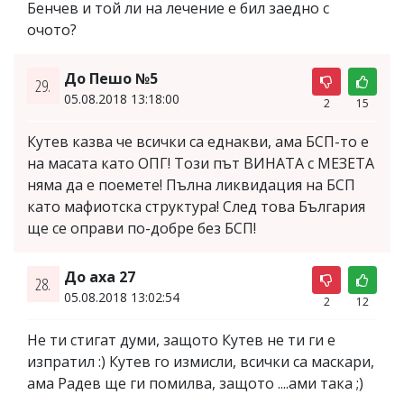
Бенчев и той ли на лечение е бил заедно с
очото?
До Пешо №5
29.
05.08.2018 13:18:00
2
15
Кутев казва че всички са еднакви, ама БСП-то е
на масата като ОПГ! Този път ВИНАТА с МЕЗЕТА
няма да е поемете! Пълна ликвидация на БСП
като мафиотска структура! След това България
ще се оправи по-добре без БСП!
До аха 27
28.
05.08.2018 13:02:54
2
12
Не ти стигат думи, защото Кутев не ти ги е
изпратил :) Кутев го измисли, всички са маскари,
ама Радев ще ги помилва, защото ....ами така ;)