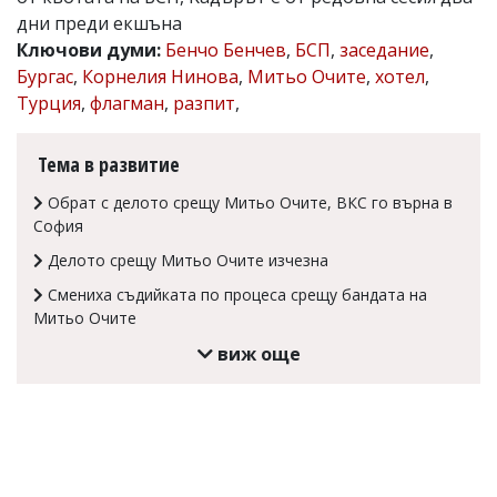
дни преди екшъна
Коментарите
под
Ключови думи:
Бенчо Бенчев
,
БСП
,
заседание
,
статиите
Бургас
,
Корнелия Нинова
,
Митьо Очите
,
хотел
,
се
Турция
,
флагман
,
разпит
,
въвеждат
от
читателите
Тема в развитие
и
редакцията
Обрат с делото срещу Митьо Очите, ВКС го върна в
не
носи
София
отговорност
Делото срещу Митьо Очите изчезна
за
тях!
Смениха съдийката по процеса срещу бандата на
Ако
Митьо Очите
откриете
обиден
виж още
за
вас
коментар,
моля
сигнализирайте
ни!