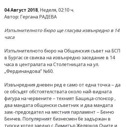
04 Август 2018
, Неделя, 02:10 ч.
Автор: Гергана РАДЕВА
Изпълнителното бюро ще гласува извънредно в 14
часа
Изпълнителното бюро на Общинския съвет на БСП
в Бургас се свиква на извънредно заседание в 14
часа в централата на Столетницата на ул.
„Фердинандова” №60.
Извънредния дневен ред е само от една точка – да
се обсъдят обстоятелствата около най-видната
фигура на червените – техният Бащица-спонсор ,
два мандата общински съветник и два мандата
зам.-председател на местния парламент – Бенчо
Бенчев. Популярният бизнесмен бе задържан в
турски хотел заедно с Димитър Желязков Очите и