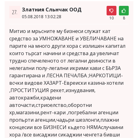
Златния Сльнчак ООД
27.
05.08.2018 13:02:28
10
8
Mитио и мрьсните му бизнеси служат кат
средство за УМНОЖАВАНЕ и УВЕЛИЧАВАНЕ на
парите на много други хора с излишен капитал
които тьрсат начини и средства да увеличат
трудно спечеленото от легални деиности в
нелегални полу-легални икрими хави с БЬРЗА
гарантирана и ЛЕСНА ПЕЧАЛБА ;НАРКОТИЦИ-
всчки видове ХАЗАРТ-Евреиски казина-хотели
,ПРОСТИТУЦИЯ рекет,изнудвания,
автокражби,крадени
авточасти,стриоелство,оборотни
хр,магазини,рент-кари ,погребални агенции
пропьрти агенции,чадьри шезлонги,плажни
концесии все БИЗНЕСИ кьдето НЯМАслучаини
хора /все висаджии сикаджии ченгета бивши