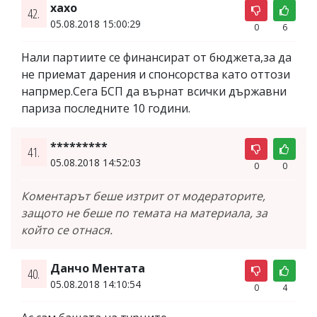
хахо
42.
05.08.2018 15:00:29
0
6
Нали партиите се финансират от бюджета,за да
не приемат дарения и спонсорства като оттози
напрмер.Сега БСП да върнат всички държавни
париза последните 10 години.
*********
41.
05.08.2018 14:52:03
0
0
Коментарът беше изтрит от модераторите,
защото не беше по темата на материала, за
който се отнася.
Данчо Ментата
40.
05.08.2018 14:10:54
0
4