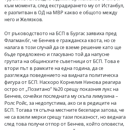
към момента, след екстрадирането му от Истанбул,
е разпитван в ОД на МВР какво е общото между
него и Желязков.
От ръководството на БСП в Бургас заявиха пред
Флагман.бг, че Бенчев е гражданска квота, но се
налага в този случай да се вземе решение като ще
бъде предложено и гласувано той да напусне
групата на общинските съветници от БСП. Това е
втори път в рамките на една година, да се
разглежда поведението на видната политическа
фигура от БСП. Наскоро Корнелия Нинова реагира
остро от „Позитано” №20 срещу показния лукс на
Бенчев, сочейки последната му скъпа лимузина –
Ролс Ройс, за недопустима, ако си в редиците на
БСП. Тогава тя сгълча местните бесепари затова, че
не са взели мерки срещу тази показност, но веднага
след това получи отпор от Бенчев, който оповести,