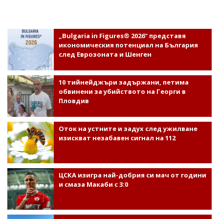
„Bulgaria in Figures® 2026“ представя
икономическия потенциал на България
след Еврозоната и Шенген
10 тийнейджъри задържани, петима
обвинени за убийството на Георги в
Пловдив
Оток на устните и задух след ужилване
изискват незабавен сигнал на 112
ЦСКА изигра най-добрия си мач от години
и смаза Макаби с 3:0