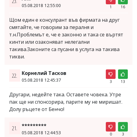
23.
05.08.2018 12:55:00
1
16
Щом един е консулрант във фирмата на друг
смятайте, че говорим за пералня и
т.н.Проблемът е, че е законно и така се въртят
кинти или озаконяват нелегални
такива.Законите са пусани в услуга на такива
тикви.
Корнелий Тасков
22.
05.08.2018 12:45:37
3
13
Другари, недейте така. Оставете човека. Утре
пак ще ни спонсорира, парите му не миришат.
Долу ръцете от Бенчо!
*********
21.
05.08.2018 12:44:53
0
3