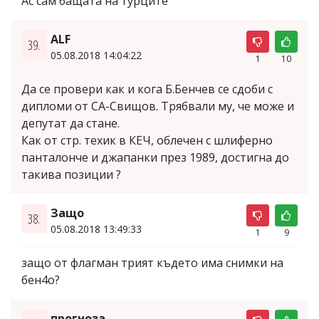
Ас сам бащата на турците
ALF
39.
05.08.2018 14:04:22
1
10
Да се провери как и кога Б.Бенчев се сдоби с
дипломи от СА-Свищов. Трябвали му, че може и
депутат да стане.
Как от стр. техик в КЕЧ, облечен с шлиферно
панталонче и джапанки през 1989, достигна до
такива позиции ?
Защо
38.
05.08.2018 13:49:33
1
9
защо от флагман трият където има снимки на
бен4о?
прогноза