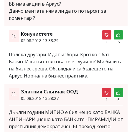
ББ има акции в Аркус?
Данчо ментата няма ли да го потърсят за
коментар ?
Конунистете
34.
05.08.2018 13:38:29
1
6
Полека другари. Идат избори. Кротко с бат
Банчо. И какво толкова се е случило? Ми били са
на бизнес среща. Обсъждали са бъдещето на
Аркус. Норнална бизнес практика.
Златния Сльнчак ООД
33.
05.08.2018 13:38:27
1
5
Дььлги години МИТИО е бил нещо като БАНКА
АНТИНАРИ ,нешо като БАНКите -ПИРАМИДИ от
престьпния демократичен БГпреход които