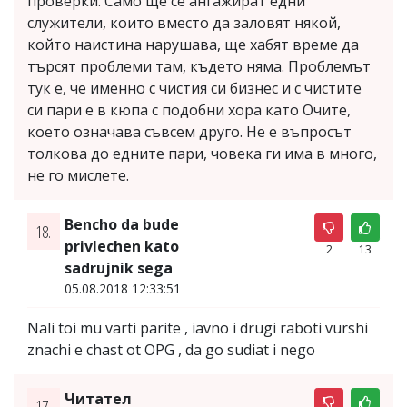
проверки. Само ще се ангажират едни
служители, които вместо да заловят някой,
който наистина нарушава, ще хабят време да
търсят проблеми там, където няма. Проблемът
тук е, че именно с чистия си бизнес и с чистите
си пари е в кюпа с подобни хора като Очите,
което означава съвсем друго. Не е въпросът
толкова до едните пари, човека ги има в много,
не го мислете.
Bencho da bude
18.
privlechen kato
2
13
sadrujnik sega
05.08.2018 12:33:51
Nali toi mu varti parite , iavno i drugi raboti vurshi
znachi e chast ot OPG , da go sudiat i nego
Читател
17.