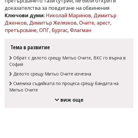
претърсването тази сутрин, не били открити
Коментарите
доказателства за повдигане на обвинения
под
Ключови думи:
Николай Маринов
,
Димитър
статиите
Дженков
,
Димитър Желязков
,
Очите
,
арест
,
се
въвеждат
претърсване
,
ОПГ
,
Бургас
,
Флагман
от
читателите
и
Тема в развитие
редакцията
не
Обрат с делото срещу Митьо Очите, ВКС го върна в
носи
София
отговорност
за
Делото срещу Митьо Очите изчезна
тях!
Смениха съдийката по процеса срещу бандата на
Ако
Митьо Очите
откриете
обиден
виж още
за
вас
коментар,
моля
сигнализирайте
ни!