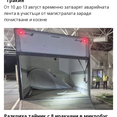
"Тракия"
От 10 до 13 август временно затварят аварийната
лента в участъци от магистралата заради
почистване и косене
Разкриха тайник с 8 иракчани в микробус