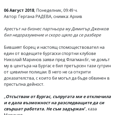
06 Август 2018
, Понеделник, 09:49 ч.
Автор: Гергана РАДЕВА, снимка: Архив
Арестът на бизнес партньора му Димитър Дженков
бил недоразумение и скоро щяло да се разбере
Бившият борец и настоящ спомоществовател на
един от водещите бургаски спортни клубове
Николай Маринов заяви пред Флагман.бг, че домът
му в центъра на Бургас е бил претърсен тази сутрин
от цивилни полицаи. В него не са открити
доказателства, с които би могъл да бъде обвинен в
престъпна дейност.
„
Отсъствам от Бургас, съпругата ми е отключила
и е дала възможност на разследващите да си
свършат работата. Не съм задържан
”, каза
Маринов.