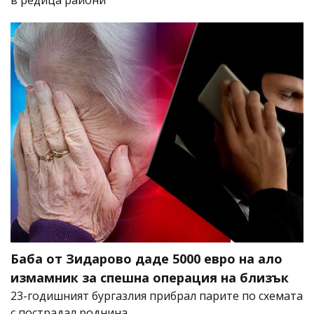
Баба от Зидарово даде 5000 евро на ало
измамник за спешна операция на близък
23-годишният бургазлия прибрал парите по схемата
с пострадал роднина