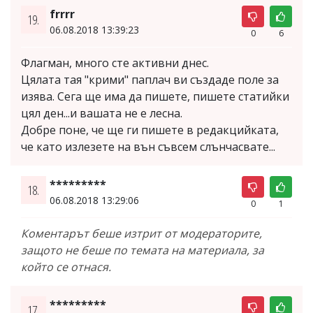
frrrr
19.
06.08.2018 13:39:23
0
6
Флагман, много сте активни днес.
Цялата тая "крими" паплач ви създаде поле за
изява. Сега ще има да пишете, пишете статийки
цял ден...и вашата не е лесна.
Добре поне, че ще ги пишете в редакцийката,
че като излезете на вън съвсем слънчасвате...
*********
18.
06.08.2018 13:29:06
0
1
Коментарът беше изтрит от модераторите,
защото не беше по темата на материала, за
който се отнася.
*********
17.