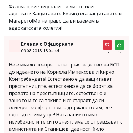
Флагман,вие журналисти ли сте или
адвокати.Защитавате Бенчо,сега защитавате и
Магарето!Ми направо да ви вземем в
адвокатската колегия!
Еленка с Офшорката
11.
06.08.2018 13:04:44
6
8
Не е имало по-престъпно ръководство на БСП
до идването на Корнела Импексова и Кирчо
Контрабандата! Естествено е да защитават
престъпниците, естествено е да се борят за
правата на престъпниците, естествено е
защото и те са такива и се стараят да си
осигурят конфорт при задържането им, все
едно днес или утре! Наказанието им е
неизбежно и те си го знаят, ама се оправдават с
амнистията на Станишев, давност, било