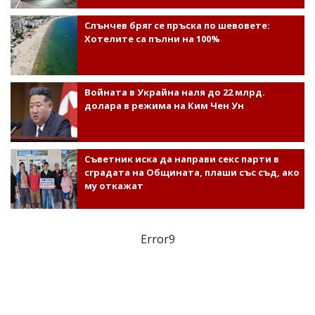
Слънчев бряг се пръска по шевовете:
Хотелите са пълни на 100%
Войната в Украйна наля до 22 млрд.
долара в режима на Ким Чен Ун
Съветник иска да направи секс парти в
сградата на Общината, плаши със съд, ако
му откажат
Error9