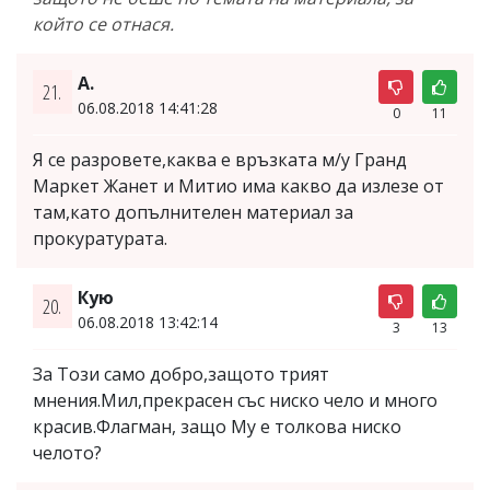
който се отнася.
А.
21.
06.08.2018 14:41:28
0
11
Я се разровете,каква е връзката м/у Гранд
Маркет Жанет и Митио има какво да излезе от
там,като допълнителен материал за
прокуратурата.
Кую
20.
06.08.2018 13:42:14
3
13
За Този само добро,защото трият
мнения.Мил,прекрасен със ниско чело и много
красив.Флагман, защо Му е толкова ниско
челото?