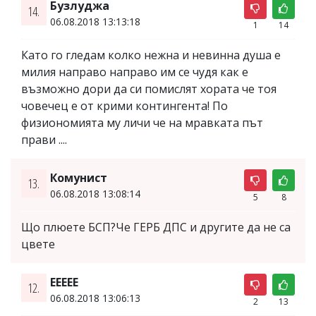
Бузлуджа
14.
06.08.2018 13:13:18
1
14
Като го гледам колко нежна и невинна душа е
милия направо направо им се чудя как е
възможно дори да си помислят хората че тоя
човечец е от крими контингента! По
физиономията му личи че на мравката път
прави ....
Комунист
13.
06.08.2018 13:08:14
5
8
Що плюете БСП?Че ГЕРБ ДПС и другите да не са
цвете
EEEEE
12.
06.08.2018 13:06:13
2
13