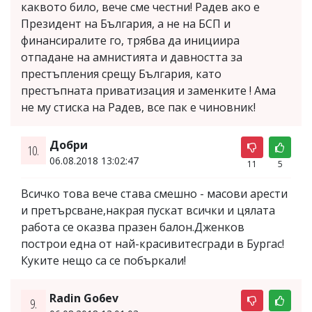
каквото било, вече сме честни! Радев ако е
Президент на България, а не на БСП и
финансиралите го, трябва да инициира
отпадане на амнистията и давността за
престъпления срещу България, като
престъпната приватизация и заменките ! Ама
не му стиска на Радев, все пак е чиновник!
Добри
10.
06.08.2018 13:02:47
11
5
Всичко това вече става смешно - масови арести
и претърсване,накрая пускат всички и цялата
работа се оказва празен балон.Дженков
построи една от най-красивитесгради в Бургас!
Куките нещо са се побъркали!
Radin Go6ev
9.