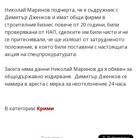
Николай Маринов подчерта, че е съдружник с
Димитър Дженков и имат общи фирми в
строителния бизнес повече от 20 години, били
проверявани от НАП, сделките им били чисти и не
се притеснявали, че ще излязат от затрудненото
положение, в което били поставени с настоящата
акция на спецпрокуратурата.
Засега няма данни Николай Маринов да я обявен за
общодържавно издирване. Димитър Дженков се
намира в ареста с мярка за неотклонение 24 часа.
В категории:
Крими