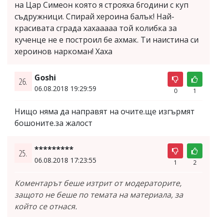
на Цар Симеон която я строяха 6години с куп
съдружници. Спирай хероина балък! Най-
красивата сграда хахааааа той колибка за
кученце не е построил бе ахмак. Ти наистина си
хероинов наркоман! Хаха
Goshi
26.
06.08.2018 19:29:59
0
1
Нищо няма да направят на очите.ще изгърмят
бошоните.за жалост
*********
25.
06.08.2018 17:23:55
1
2
Коментарът беше изтрит от модераторите,
защото не беше по темата на материала, за
който се отнася.