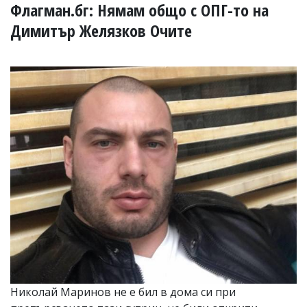
УКРАЙНА
Флагман.бг: Нямам общо с ОПГ-то на
СПОРТ
Димитър Желязков Очите
РАЗСЛЕДВАНЕ
БИЗНЕС
ЮГ
Управители:
Веселин
Василев,
email:
v.vasilev@flagman.bg
Катя
Касабова,
еmail:
k.kassabova@flagman.bg
Главен
редактор:
Иван
Колев,
email:
Николай Маринов не е бил в дома си при
office@flagman.bg