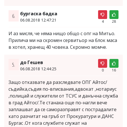
бургаска бадка
6.
06.08.2018 12:47:21
4
28
И аз мисля, че няма нищо общо с опг на Митьо.
Прилича ми на скромен сервитьор на блок маса
в хотел, хранещ 40 човека. Скромно момче.
до Гешев
5.
06.08.2018 12:44:25
0
16
Защо отказвате да разследвате ОПГ Айтос/
съдийка,съдия по-вписвания,адвокат ,нотариус
,полицай и служители от ТСУС и данъчна служба
в град Айтос/.Те станаха още по-нагли вече
заплашват да се саморазправят с пострадалите
като разчитат на гръб от Прокуратури и ДАНС
Бургас .От кога службите служат на