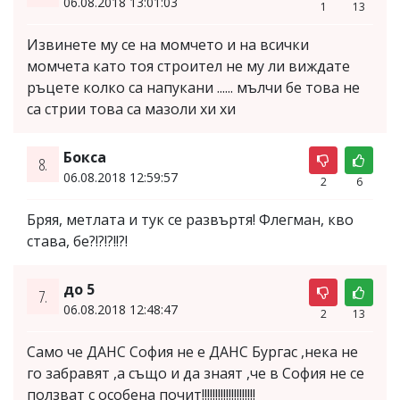
06.08.2018 13:01:03
1
13
Извинете му се на момчето и на всички
момчета като тоя строител не му ли виждате
ръцете колко са напукани ...... мълчи бе това не
са стрии това са мазоли хи хи
Бокса
8.
06.08.2018 12:59:57
2
6
Бряя, метлата и тук се развъртя! Флегман, кво
става, бе?!?!?!!?!
до 5
7.
06.08.2018 12:48:47
2
13
Само че ДАНС София не е ДАНС Бургас ,нека не
го забравят ,а също и да знаят ,че в София не се
ползват с особена почит!!!!!!!!!!!!!!!!!!!!