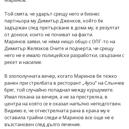
Той смята, че ударът срещу него и бизнес
партньора му Димитър Дженков, който бе
задържан след претърсване в дома му, е резултат
от доноси, които не почиват на факти.
Маринов заяви, че няма нищо общо с ОПГ-то на
Димитър Желязков Очите и подчерта, че срещу
него не е имало полицейски разработки, свързани с
рекет и насилие.
В злополучната вечер, когато Маринов бе тежко
ранен при стрелбата в ресторант „4you” на Слънчев
бряг, той случайно попаднал между куршумите.
Имал покана за вечеря, а не за престрелка, в
центра на която се е оказал напълно неподготвен.
Видимо е, че огнестрелната рана в крака му е
оставила трайни следи и Маринов все още не е
възстановен след дълго лечение.