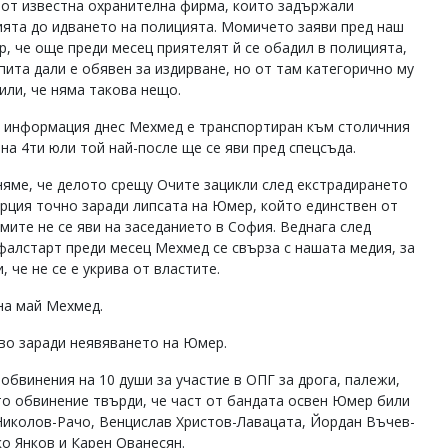
 от известна охранителна фирма, които задържали
ията до идването на полицията. Момичето заяви пред наш
р, че още преди месец приятелят й се обадил в полицията,
опита дали е обявен за издирване, но от там категорично му
или, че няма такова нещо.
 информация днес Мехмед е транспортиран към столичния
 на 4ти юли той най-после ще се яви пред спецсъда.
яме, че делото срещу Очите зацикли след екстрадирането
урция точно заради липсата на Юмер, който единствен от
мите не се яви на заседанието в София. Веднага след
фалстарт преди месец Мехмед се свърза с нашата медия, за
, че не се е укрива от властите.
 на май Мехмед.
ово заради неявяването на Юмер.
бвинения на 10 души за участие в ОПГ за дрога, палежи,
то обвинение твърди, че част от бандата освен Юмер били
Николов-Рачо, Венцислав Христов-Лавацата, Йордан Въчев-
о Янков и Карен Ованесян.