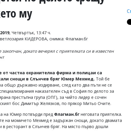
ето му
С
2019
, Четвъртък, 13:47 ч.
Светлозария КИДЕРОВА, снимка: Флагман.бг
 закопчан, докато вечерял с приятелката си в известен
нт
е от частна охранителна фирма и полицаи са
али снощи в Слънчев бряг Юмер Мехмед.
Той бе
за общо държавно издирване, след като два пъти не се
 специализирания наказателен съд в София по делото за
ирана престъпна група (ОПГ), за чийто лидер е сочен
ският бос Димитър Желязков, по прякор Митьо Очите.
та на Юмер потвърди пред
Флагман.бг
неговата приятелка.
те на момичето Мехмед е задържан снощи, докато двамата
и в ресторант в Слънчев бряг. На място първо дошли