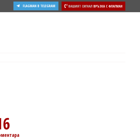
FLAGMAN В TELEGRAM
ВАШИЯТ СИГНАЛ
ВРЪЗКА С ФЛАГМАН
ости
16
оментара