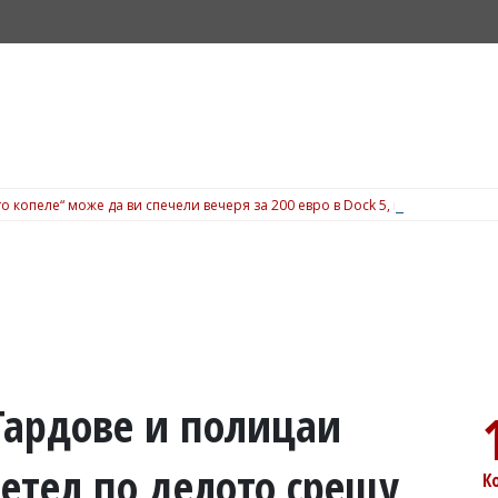
о копеле“ може да ви спечели вечеря за 200 евро в Dock 5, вижте подробн
Гардове и полицаи
етел по делото срещу
К