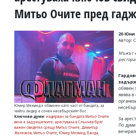
УКРАЙНА
Митьо Очите пред гадж
СПОРТ
РАЗСЛЕДВАНЕ
БИЗНЕС
20 Юни 
ЮГ
Автор: 
Мъжът е
Управители:
рестора
Веселин
Василев,
email:
Гардов
v.vasilev@flagman.bg
задърж
Катя
Касабова,
обявен 
еmail:
k.kassabova@flagman.bg
явява в
организ
Главен
Юмер Мехмед е обвинен като част от бандата, за
несебър
редактор:
чийто лидер е сочен несебърският бос
Иван
Ключови думи:
издирван за бандата Митьо Очите
За арес
Колев,
вече е зад решетките
,
арестуваха в Слънчев бряг
По думи
email:
важен свидетел срещу Митьо Очите
,
Димитър
вечерял
office@flagman.bg
Желязков
,
Митьо Очите
,
Юмер Мехмед
,
банда
,