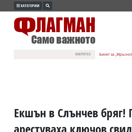
КАТЕГОРИИ
ПРОМО
ЗОНА
ИЗБОРИ
2026
ПРАКТИЧНО
НАКРАТКО
Билет за „Мръснот
КУЛТУРА
ЗДРАВЕ
ПОЛИТИКА
ОБЩИНИ
ОБЩЕСТВО
ЛАЙФСТАЙЛ
Екшън в Слънчев бряг! 
ВОЙНАТА
арестуваха ключов свид
В