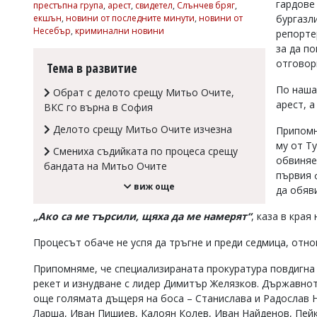
гардове
престъпна група
,
арест
,
свидетел
,
Слънчев бряг
,
Коментарите
бургазл
екшън
,
новини от последните минути
,
новини от
под
Несебър
,
криминални новини
репорте
статиите
за да п
се
отговор
Тема в развитие
въвеждат
от
По наша
читателите
Обрат с делото срещу Митьо Очите,
арест, а
и
ВКС го върна в София
редакцията
Делото срещу Митьо Очите изчезна
не
Припомн
носи
му от Т
Смениха съдийката по процеса срещу
отговорност
обвиняе
бандата на Митьо Очите
за
първия 
тях!
виж още
да обяви
Ако
откриете
„Ако са ме търсили, щяха да ме намерят“
, каза в края
обиден
за
Процесът обаче не успя да тръгне и преди седмица, отн
вас
коментар,
Припомняме, че специализираната прокуратура повдигна о
моля
сигнализирайте
рекет и изнудване с лидер Димитър Желязков. Държавно
ни!
още голямата дъщеря на боса – Станислава и Радослав 
Ларша, Иван Пишиев, Калоян Колев, Иван Найденов, Пейк