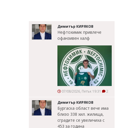
Димитър КИРЯКОВ
Нефтохимик привлече
офанзивен халф
07/08/2026, Петък 19:31
2
Димитър КИРЯКОВ
Бургаска област вече има
близо 338 хил. жилища,
сградите се увеличиха с
453 за година