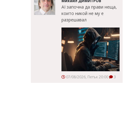
Михаил ДИМИТРОВ
AI започна да прави неща,
които никой не му е
разрешавал
07/08/2026, Петък 20:00
3