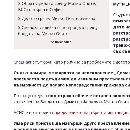
Обрат с делото срещу Митьо Очите,
му“ и „
Коментарите
ВКС го върна в София
под
Съдът 
статиите
Делото срещу Митьо Очите изчезна
психол
се
дете н
въвеждат
Смениха съдийката по процеса срещу
от
разстр
бандата на Митьо Очите
читателите
разстр
виж още
и
тревожн
редакцията
със сън
не
носи
Специалистът сочи като причина за проблемите с детето
отговорност
за
Съдът намира, че мярката за неотклонение „Дома
тях!
опасността подсъдимия да извърши престъпление
Ако
откриете
възможност да полага непосредствени грижи за си
обиден
за
По същото дело
под стража обаче е оставен оконч
вас
като член на бандата на Димитър Желязков-Митьо Очите
коментар,
моля
АСНС е потвърдил
определението на първата инстанция.
сигнализирайте
ни!
Има риск Христов да извърши друго престъпление 
е осъждан многократно за престъпления от общ ха