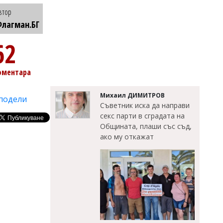
втор
лагман.БГ
62
оментара
Михаил ДИМИТРОВ
подели
Съветник иска да направи
секс парти в сградата на
Общината, плаши със съд,
ако му откажат