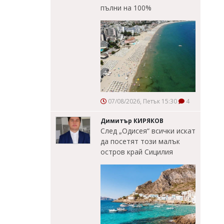
пълни на 100%
07/08/2026, Петък 15:30
4
Димитър КИРЯКОВ
След „Одисея“ всички искат
да посетят този малък
остров край Сицилия