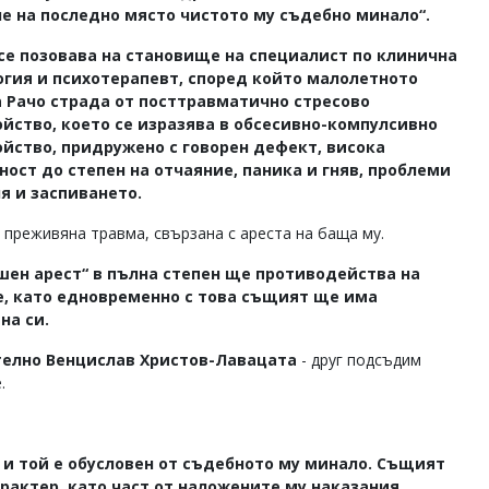
не на последно място чистото му съдебно минало“.
се позовава на становище на специалист по клинична
огия и психотерапевт, според който малолетното
а Рачо страда от посттравматично стресово
ойство, което се изразява в обсесивно-компулсивно
ойство, придружено с говорен дефект, висока
ост до степен на отчаяние, паника и гняв, проблеми
я и заспиването.
 преживяна травма, свързана с ареста на баща му.
шен арест“ в пълна степен ще противодейства на
, като едновременно с това същият ще има
на си.
ателно Венцислав Христов-Лавацата
- друг подсъдим
.
и той е обусловен от съдебното му минало. Същият
рактер, като част от наложените му наказания