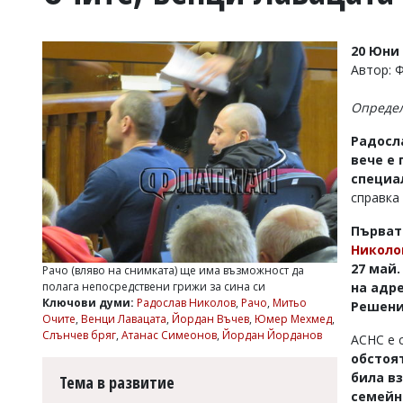
УКРАЙНА
СПОРТ
20 Юни 
РАЗСЛЕДВАНЕ
Автор: 
БИЗНЕС
Определ
ЮГ
Радосла
вече е
Управители:
специа
Веселин
Василев,
справка 
email:
v.vasilev@flagman.bg
Първат
Катя
Николо
Касабова,
27 май.
Рачо (вляво на снимката) ще има възможност да
еmail:
k.kassabova@flagman.bg
на адре
полага непосредствени грижи за сина си
Ключови думи:
Радослав Николов
,
Рачо
,
Митьо
Решени
Главен
Очите
,
Венци Лавацата
,
Йордан Въчев
,
Юмер Мехмед
,
редактор:
Слънчев бряг
,
Атанас Симеонов
,
Йордан Йорданов
АСНС е с
Иван
Колев,
обстоят
email:
била в
Тема в развитие
office@flagman.bg
семейн