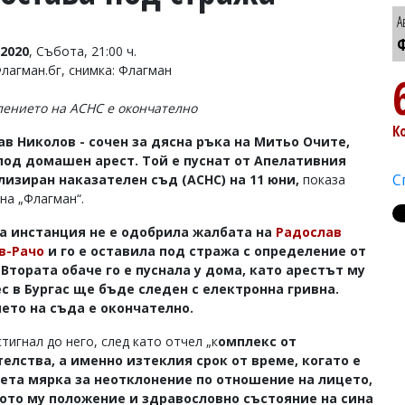
А
Ф
2020
, Събота, 21:00 ч.
Флагман.бг, снимка: Флагман
ението на АСНС е окончателно
К
в Николов - сочен за дясна ръка на Митьо Очите,
 под домашен арест. Той е пуснат от Апелативния
С
лизиран наказателен съд (АСНС) на 11 юни,
показа
на „Флагман“.
а инстанция не е одобрила жалбата на
Радослав
в-Рачо
и го е оставила под стража с определение от
 Втората обаче го е пуснала у дома, като арестът му
с в Бургас ще бъде следен с електронна гривна.
ето на съда е окончателно.
тигнал до него, след като отчел „к
омплекс от
елства, а именно изтеклия срок от време, когато е
зета мярка за неотклонение по отношение на лицето,
ото му положение и здравословно състояние на сина