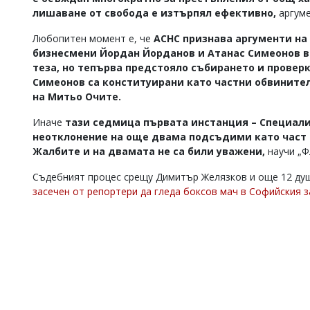
лишаване от свобода е изтърпял ефективно,
аргуме
Любопитен момент е, че
АСНС признава аргументи на
бизнесмени Йордан Йорданов и Атанас Симеонов в 
теза, но тепърва предстояло събирането и провер
Симеонов са конституирани като частни обвините
на Митьо Очите.
Иначе
тази седмица първата инстанция – Специализ
неотклонение на още двама подсъдими като част 
Жалбите и на двамата не са били уважени,
научи „Ф
Съдебният процес срещу Димитър Желязков и още 12 ду
засечен от репортери да гледа боксов мач в Софийския з