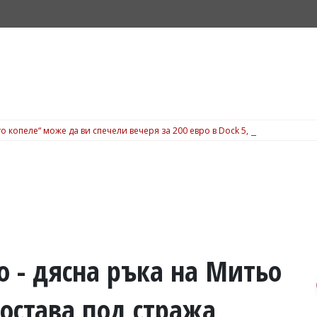
о копеле“ може да ви спечели вечеря за 200 евро в Dock 5, вижте подробн
о - дясна ръка на Митьо
остава под стража