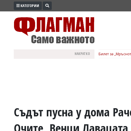
КАТЕГОРИИ
ПРОМО
ЗОНА
ИЗБОРИ
2026
ПРАКТИЧНО
НАКРАТКО
Билет за „Мръснот
КУЛТУРА
ЗДРАВЕ
ПОЛИТИКА
ОБЩИНИ
ОБЩЕСТВО
ЛАЙФСТАЙЛ
Съдът пусна у дома Рач
ВОЙНАТА
Очите, Венци Лавацата 
В