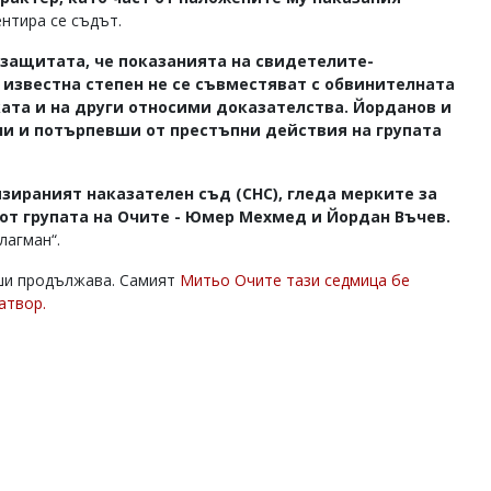
нтира се съдът.
 защитата, че показанията на свидетелите-
известна степен не се съвместяват с обвинителната
ката и на други относими доказателства. Йорданов и
ли и потърпевши от престъпни действия на групата
ираният наказателен съд (СНС), гледа мерките за
от групата на Очите - Юмер Мехмед и Йордан Въчев.
лагман“.
ши продължава. Самият
Митьо Очите тази седмица бе
атвор.