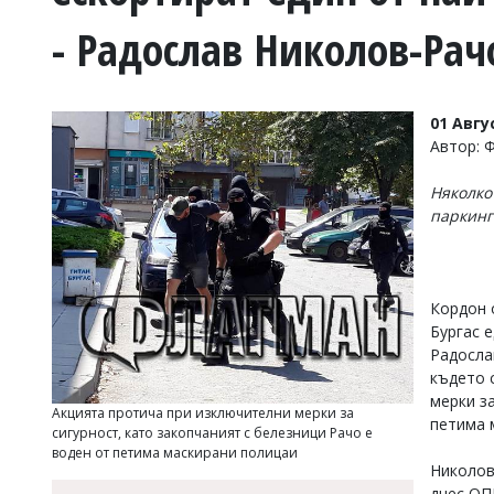
УКРАЙНА
- Радослав Николов-Ра
СПОРТ
РАЗСЛЕДВАНЕ
БИЗНЕС
01 Авгу
ЮГ
Автор: 
Няколко
Управители:
паркинг
Веселин
Василев,
email:
v.vasilev@flagman.bg
Катя
Кордон 
Касабова,
Бургас 
еmail:
k.kassabova@flagman.bg
Радосла
където 
Главен
редактор:
мерки з
Акцията протича при изключителни мерки за
Иван
петима 
сигурност, като закопчаният с белезници Рачо е
Колев,
воден от петима маскирани полицаи
email:
Николов
office@flagman.bg
днес ОП