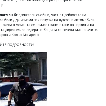
ци.
лагман.бг
единствен съобщи, част от дейността на
 са били ДДС измами при покупка на луксозни автомобили.
 такива в момента се намират запечатани на паркинга на
ата дирекция. За лидери на бандата са сочени Митьо Очите,
арша и Кольо Магарето.
ЙТЕ ПОДРОБНОСТИ!