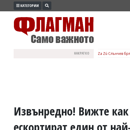
КАТЕГОРИИ
ПРОМО
ЗОНА
ИЗБОРИ
2026
ПРАКТИЧНО
НАКРАТКО
Za Zú Слънчев бря
КУЛТУРА
ЗДРАВЕ
ПОЛИТИКА
ОБЩИНИ
ОБЩЕСТВО
ЛАЙФСТАЙЛ
Извънредно! Вижте как
ВОЙНАТА
ескортират един от най
В