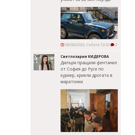
08/08/2026, Събота 10:30
2
Светлозария КИДЕРОВА
Дилъри пращали фентанил
от София до Русе по
куриер, криели дрогата в
маратонки