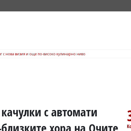
г с нова визия и още по-високо кулинарно ниво
 качулки с автомати
-близките хора на Очите
К