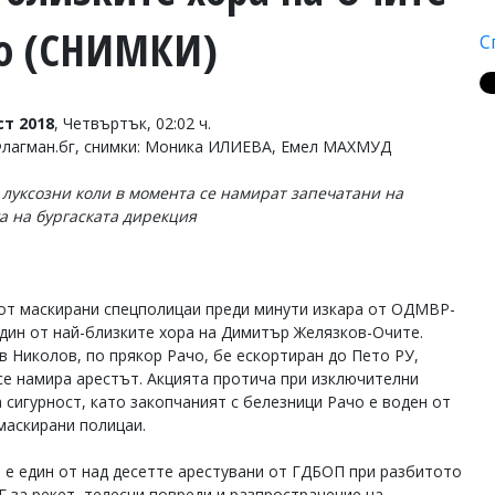
чо (СНИМКИ)
С
ст 2018
, Четвъртък, 02:02 ч.
Флагман.бг, снимки: Моника ИЛИЕВА, Емел МАХМУД
 луксозни коли в момента се намират запечатани на
а на бургаската дирекция
от маскирани спецполицаи преди минути изкара от ОДМВР-
един от най-близките хора на Димитър Желязков-Очите.
в Николов, по прякор Рачо, бе ескортиран до Пето РУ,
се намира арестът. Акцията протича при изключителни
а сигурност, като закопчаният с белезници Рачо е воден от
маскирани полицаи.
 е един от над десетте арестувани от ГДБОП при разбитото
Г за рекет, телесни повреди и разпространение на