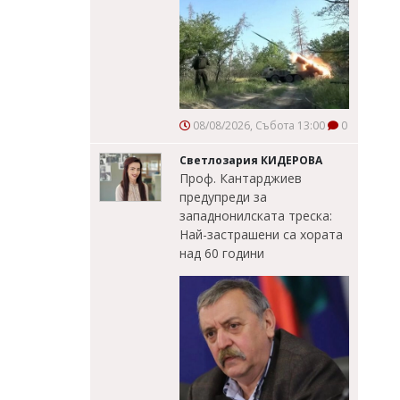
08/08/2026, Събота 13:00
0
Светлозария КИДЕРОВА
Проф. Кантарджиев
предупреди за
западнонилската треска:
Най-застрашени са хората
над 60 години