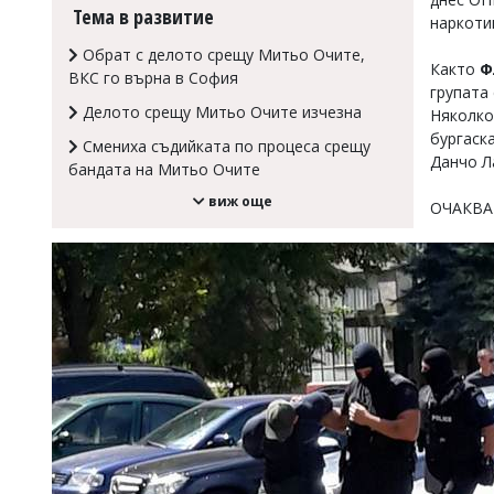
Тема в развитие
наркоти
Коментарите
под
Обрат с делото срещу Митьо Очите,
статиите
Както
Ф
ВКС го върна в София
се
групата
въвеждат
Делото срещу Митьо Очите изчезна
Няколко
от
бургаск
читателите
Смениха съдийката по процеса срещу
Данчо Л
и
бандата на Митьо Очите
редакцията
виж още
не
ОЧАКВА
носи
отговорност
за
тях!
Ако
откриете
обиден
за
вас
коментар,
моля
сигнализирайте
ни!