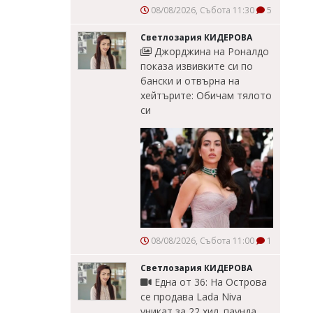
08/08/2026, Събота 11:30
5
Светлозария КИДЕРОВА
Джорджина на Роналдо
показа извивките си по
бански и отвърна на
хейтърите: Обичам тялото
си
08/08/2026, Събота 11:00
1
Светлозария КИДЕРОВА
Една от 36: На Острова
се продава Lada Niva
уникат за 22 хил. паунда