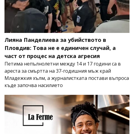
Лияна Панделиева за убийството в
Пловдив: Това не е единичен случай, а
част от процес на детска агресия
Петима непълнолетни между 14 и 17 години са в
ареста за смъртта на 37-годишния мъж край
Младежкия хълм, а журналистката постави въпроса
къде започва насилието