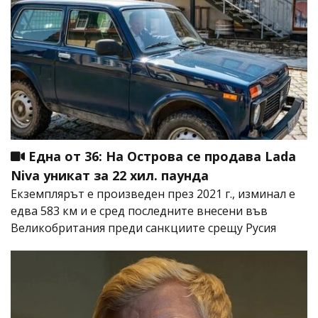
Една от 36: На Острова се продава Lada
Niva уникат за 22 хил. паунда
Екземплярът е произведен през 2021 г., изминал е
едва 583 км и е сред последните внесени във
Великобритания преди санкциите срещу Русия