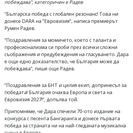
побеждава", категоричен е Радев
"Българска победа с глобален резонанс! Това ни
донесе DARA на "Евровизия", написа премиерът
Румен Радев.
"Поздравления за момичето, което с таланта и
професионализма си проби през всички сложни
съображения и предубеждения на гласуването. Дара
е още едно доказателство, че България може да
побеждава", пише още Радев.
"Поздравления за БНТ и целия екип, допринесъл за
победата! България очаква Европа и света на
Евровизия 2027!", допълва той.
Припомняме, че Дара спечели 70-ото издание на
конкурса с песента Бангаранга и донесе първата
победа за страната ни на най-гледаната музикална
сцена в Европа.