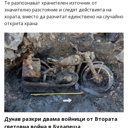
Те разпознават хранителен източник от
значително разстояние и следят действията на
хората, вместо да разчитат единствено на случайно
открита храна
Дунав разкри двама войници от Втората
световна война в Будапеща