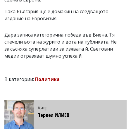
Така България ще е домакин на следващото
издание на Евровизия.
Дара записа категорична победа във Виена. Тя
спечели вота на журито и вота на публиката. Не
закъсняха суперлативи за изявата й. Световни
медии отразяват шумно успеха й.
В категории:
Политика
Автор
Тервел ИЛИЕВ