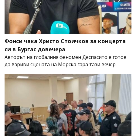
Фонси чака Христо Стоичков за концерта
си в Бургас довечера
Авторът на глобалния феномен Деспасито е готов
да взриви сцената на Морска гара тази вечер