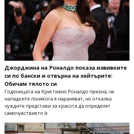
Джорджина на Роналдо показа извивките
си по бански и отвърна на хейтърите:
Обичам тялото си
Годеницата на Кристиано Роналдо призна, че
нападките понякога я нараняват, но отказва
чуждите представи за красота да определят
самочувствието ѝ