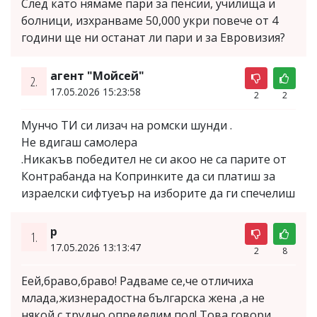
След като нямаме пари за пенсии, училища и
болници, изхранваме 50,000 укри повече от 4
години ще ни останат ли пари и за Евровизия?
агент "Мойсей"
2.
17.05.2026 15:23:58
2
2
Мунчо ТИ си лизач на ромски шунди .
Не вдигаш самолера
.Никакъв победител не си акоо не са парите от
Контрабанда на Копринките да си платиш за
израелски сифтуеър на изборите да ги спечелиш
p
1.
17.05.2026 13:13:47
2
8
Еей,браво,браво! Радваме се,че отличиха
млада,жизнерадостна българска жена ,а не
някой с трудно определим пол! Това говори