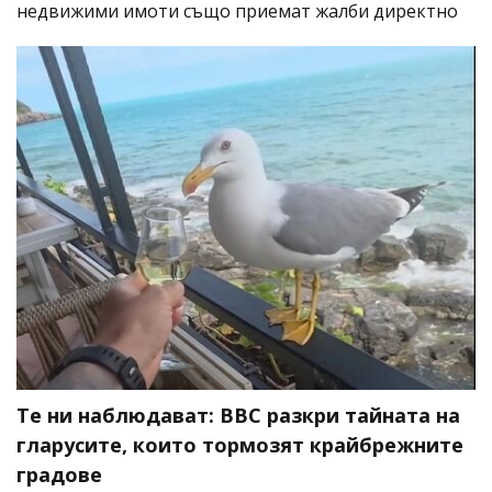
недвижими имоти също приемат жалби директно
Те ни наблюдават: BBC разкри тайната на
гларусите, които тормозят крайбрежните
градове