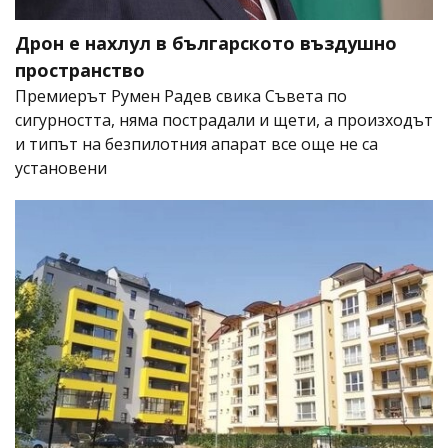
Дрон е нахлул в българското въздушно
пространство
Премиерът Румен Радев свика Съвета по
сигурността, няма пострадали и щети, а произходът
и типът на безпилотния апарат все още не са
установени