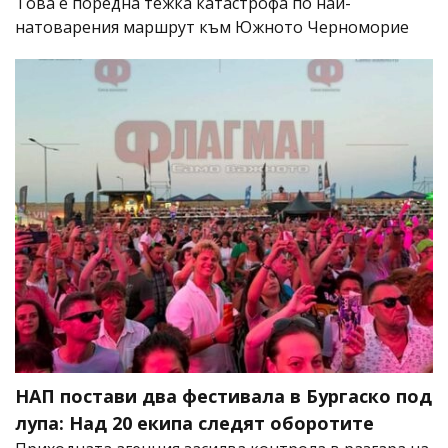
Това е поредна тежка катастрофа по най-
натоварения маршрут към Южното Черноморие
НАП постави два фестивала в Бургаско под
лупа: Над 20 екипа следят оборотите