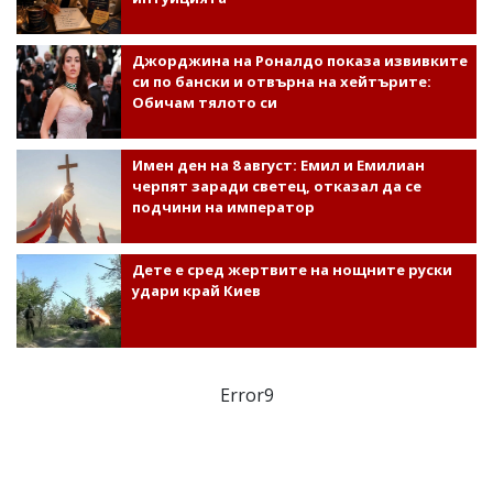
Джорджина на Роналдо показа извивките
си по бански и отвърна на хейтърите:
Обичам тялото си
Имен ден на 8 август: Емил и Емилиан
черпят заради светец, отказал да се
подчини на император
Дете е сред жертвите на нощните руски
удари край Киев
Error9