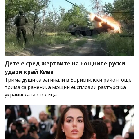
Дете е сред жертвите на нощните руски
удари край Киев
Трима души са загинали в Бориспилски район, още
трима са ранени, а мощни експлозии разтърсиха
украинската столица