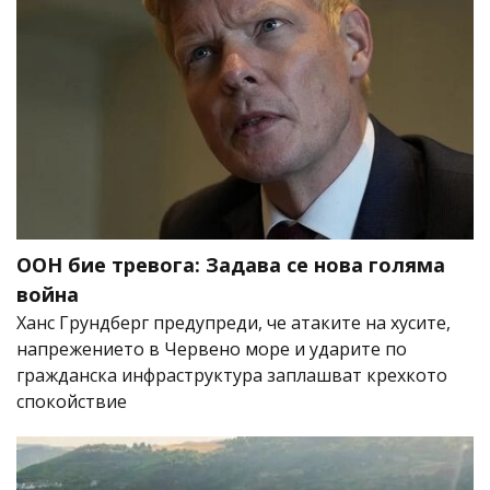
ООН бие тревога: Задава се нова голяма
война
Ханс Грундберг предупреди, че атаките на хусите,
напрежението в Червено море и ударите по
гражданска инфраструктура заплашват крехкото
спокойствие