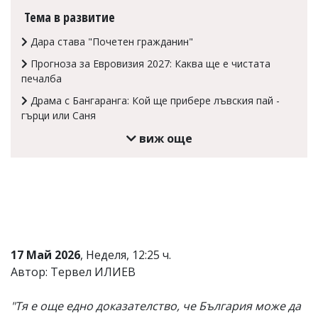
Тема в развитие
Коментарите
под
Дара става "Почетен гражданин"
статиите
се
Прогноза за Евровизия 2027: Каква ще е чистата
въвеждат
печалба
от
читателите
Драма с Бангаранга: Кой ще прибере лъвския пай -
и
гърци или Саня
редакцията
не
виж още
носи
отговорност
за
тях!
Ако
откриете
обиден
за
вас
17 Май 2026
, Неделя, 12:25 ч.
коментар,
Автор: Тервел ИЛИЕВ
моля
сигнализирайте
ни!
"Тя е още едно доказателство, че България може да