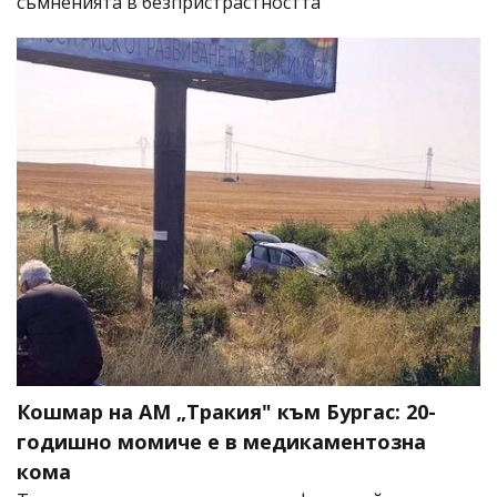
съмненията в безпристрастността
Кошмар на АМ „Тракия" към Бургас: 20-
годишно момиче е в медикаментозна
кома