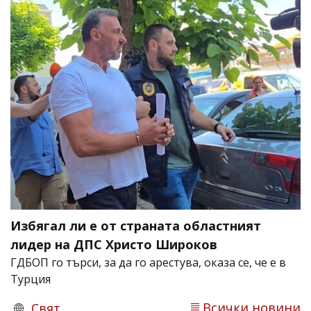
Избягал ли е от страната областният
лидер на ДПС Христо Широков
ГДБОП го търси, за да го арестува, оказа се, че е в
Турция
Всички новини
Свят