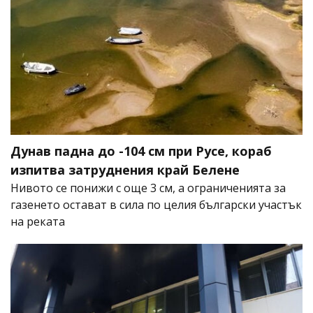
Дунав падна до -104 см при Русе, кораб
изпитва затруднения край Белене
Нивото се понижи с още 3 см, а ограниченията за
газенето остават в сила по целия български участък
на реката