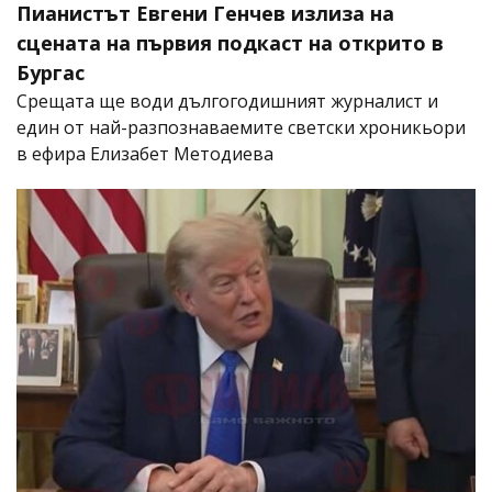
Пианистът Евгени Генчев излиза на
сцената на първия подкаст на открито в
Бургас
Срещата ще води дългогодишният журналист и
един от най-разпознаваемите светски хроникьори
в ефира Елизабет Методиева