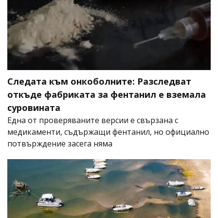
Следата към онкоболните: Разследват
откъде фабриката за фентанил е вземала
суровината
Една от проверяваните версии е свързана с
медикаменти, съдържащи фентанил, но официално
потвърждение засега няма