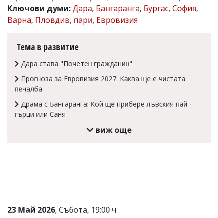
Ключови думи:
Дара
,
Бангаранга
,
Бургас
,
София
,
Коментарите
Варна
,
Пловдив
,
пари
,
Евровизия
под
статиите
се
Тема в развитие
въвеждат
от
Дара става "Почетен гражданин"
читателите
и
Прогноза за Евровизия 2027: Каква ще е чистата
редакцията
печалба
не
носи
Драма с Бангаранга: Кой ще прибере лъвския пай -
отговорност
гърци или Саня
за
тях!
виж още
Ако
откриете
обиден
за
вас
коментар,
моля
сигнализирайте
ни!
23 Май 2026
, Събота, 19:00 ч.