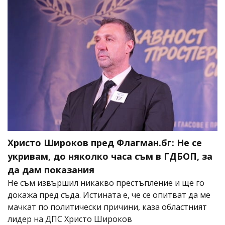
Христо Широков пред Флагман.бг: Не се
укривам, до няколко часа съм в ГДБОП, за
да дам показания
Не съм извършил никакво престъпление и ще го
докажа пред съда. Истината е, че се опитват да ме
мачкат по политически причини, каза областният
лидер на ДПС Христо Широков