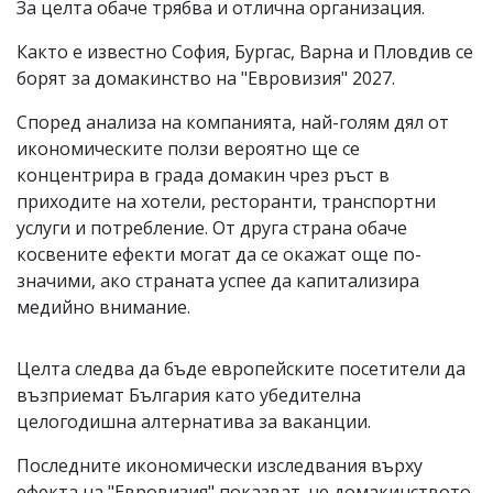
За целта обаче трябва и отлична организация.
Както е известно София, Бургас, Варна и Пловдив се
борят за домакинство на "Евровизия" 2027.
Според анализа на компанията, най-голям дял от
икономическите ползи вероятно ще се
концентрира в града домакин чрез ръст в
приходите на хотели, ресторанти, транспортни
услуги и потребление. От друга страна обаче
косвените ефекти могат да се окажат още по-
значими, ако страната успее да капитализира
медийно внимание.
Целта следва да бъде европейските посетители да
възприемат България като убедителна
целогодишна алтернатива за ваканции.
Последните икономически изследвания върху
ефекта на "Евровизия" показват, че домакинството