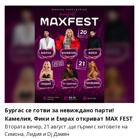
Бургас се готви за невиждано парти!
Камелия, Фики и Емрах откриват MAX FEST
Втората вечер, 21 август ,ще гърми с хитовете на
Симона, Лидия и Dj Дамян