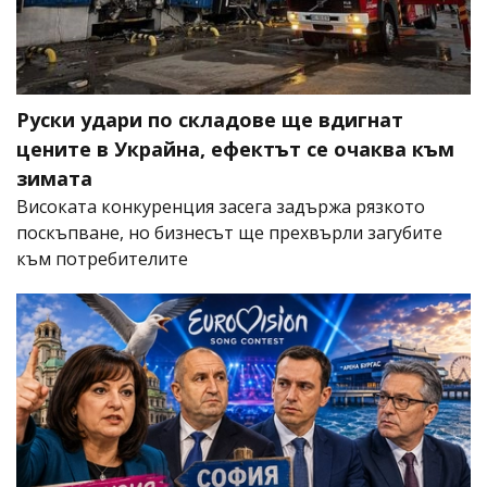
Руски удари по складове ще вдигнат
цените в Украйна, ефектът се очаква към
зимата
Високата конкуренция засега задържа рязкото
поскъпване, но бизнесът ще прехвърли загубите
към потребителите