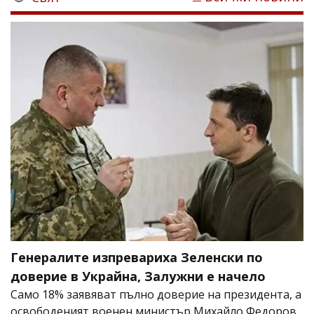
Генералите изпревариха Зеленски по
доверие в Украйна, Залужни е начело
Само 18% заявяват пълно доверие на президента, а
освободеният военен министър Михайло Федоров