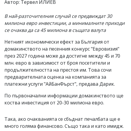
Автор: Тервел ИЛИЕВ
В най-разточителния случай се предвиждат 30
милиона евро инвестиции, а минималните приходи
се очаква да са 45 милиона в същата валута
Нетният икономически ефект за България от
домакинството на песенния конкурс "Евровизия"
през 2027 година може да достигне между 45 и 70
млн. евро в зависимост от броя посетители и
продължителността на престоя им. Това сочи
предварителната оценка на компанията за
платежни услуги "АйБанФърст", предава Дарик.
По първоначални информации домакинството ще
коства инвестиция от 20-30 милиона евро.
Така, ако очакванията се сбъднат печалбата ще е
много голяма финансово. Също така и като имидж.