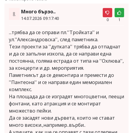
Много бързо..
8.
14.07.2026 09:17:40
0
1
...трябва да се оправи пл.''Тройката'' и
ул.''Александровска'', след паметника.
Тези проекти за ''дупката'' трябва да отпаднат
и да се запълни изкопа, да се направи една
постоянна, голяма естрада от типа на ''Охлюва'',
за концерти и др. мероприятия.
Паметникът да се демонтира и премести до
''Пантеона'' и се направи един мемориален
комплекс.
На площада да се изградят многоцветни, пеещи
фонтани, като атракция и се монтират
множество пейки.
Да се засадят нови дървета, които не стават
много високи.,например..върби..
А улиците...как ще се оправят с тези отлепени