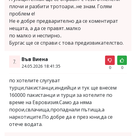
плочи и разбити тротоари...не знам. Голям
проблем е!
Не е добре предварително да се коментират
нещата, а да се правят..малко
по малко и неспирно..
Бургас ще се справи с това предизвикателство.
Във Виена
7.
24.05.2026 18:41:35
0
0
по хотелите слугуват
турци,пакистанци,индийци и тук ще внесем
160000 пакистанци и турци за хотелите по
време на Евровизия.Само да няма
порои,свлачища,пропаднали пътища,а
наркотиците.По добре да е през юни,да се
отече водата.