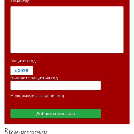
Коментар:
Защитен код:
Въведете защитния код:
Моля, въведете защитния код
8
Коментара по темата