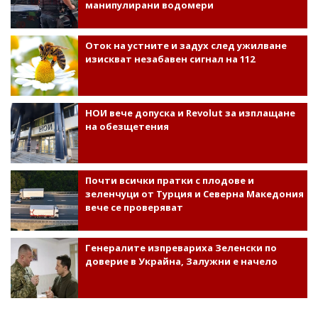
манипулирани водомери
Оток на устните и задух след ужилване
изискват незабавен сигнал на 112
НОИ вече допуска и Revolut за изплащане
на обезщетения
Почти всички пратки с плодове и
зеленчуци от Турция и Северна Македония
вече се проверяват
Генералите изпревариха Зеленски по
доверие в Украйна, Залужни е начело