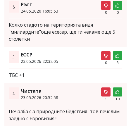
Ръгг
6.
24.05.2026 16:05:53
0
0
Колко стадото на територията видя
"милиардите"още есесер, ще ги чекаме още 5
столетки
ЕССР
5.
23.05.2026 22:32:05
0
3
ТБС +1
Чистата
4.
23.05.2026 20:52:58
1
10
Печалба с а природните бедствия -тов печелим
заедно с Евровизия !