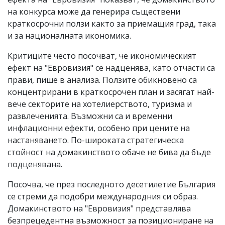
на конкурса може да генерира съществени
краткосрочни ползи както за приемащия град, така
и за националната икономика.
Критиците често посочват, че икономическият
ефект на "Евровизия" се надценява, като отчасти са
прави, пише в анализа. Ползите обикновено са
концентрирани в краткосрочен план и засягат най-
вече секторите на хотелиерството, туризма и
развлеченията. Възможни са и временни
инфлационни ефекти, особено при цените на
настаняването. По-широката стратегическа
стойност на домакинството обаче не бива да бъде
подценявана.
Посочва, че през последното десетилетие България
се стреми да подобри международния си образ.
Домакинството на "Евровизия" представлява
безпрецедентна възможност за позициониране на