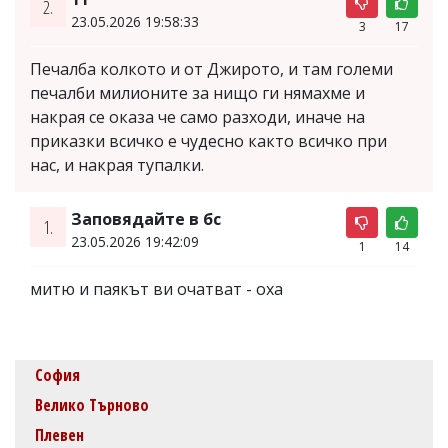
2.
23.05.2026 19:58:33
3
17
Печалба колкото и от Джирото, и там големи
печалби милионите за нищо ги нямахме и
накрая се оказа че само разходи, иначе на
приказки всичко е чудесно както всичко при
нас, и накрая тупалки.
Заповядайте в бс
1.
23.05.2026 19:42:09
1
14
митю и паякът ви очатват - оха
София
Велико Търново
Плевен