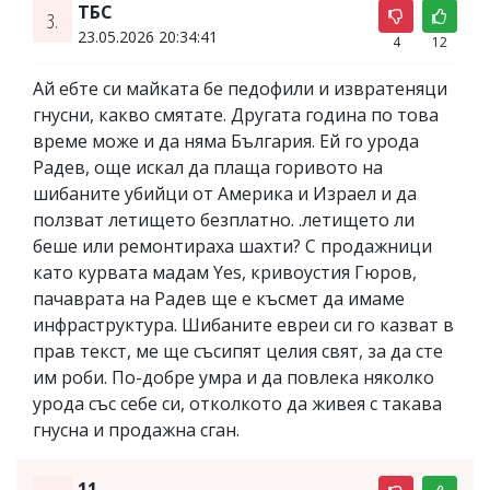
ТБС
3.
23.05.2026 20:34:41
4
12
Ай ебте си майката бе педофили и извратеняци
гнусни, какво смятате. Другата година по това
време може и да няма България. Ей го урода
Радев, още искал да плаща горивото на
шибаните убийци от Америка и Израел и да
ползват летището безплатно. .летището ли
беше или ремонтираха шахти? С продажници
като курвата мадам Yes, кривоустия Гюров,
пачаврата на Радев ще е късмет да имаме
инфраструктура. Шибаните евреи си го казват в
прав текст, ме ще съсипят целия свят, за да сте
им роби. По-добре умра и да повлека няколко
урода със себе си, отколкото да живея с такава
гнусна и продажна сган.
11