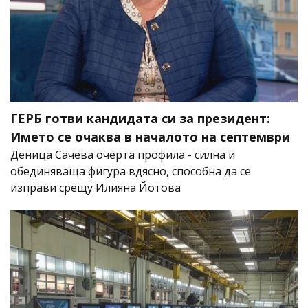
ГЕРБ готви кандидата си за президент:
Името се очаква в началото на септември
Деница Сачева очерта профила - силна и
обединяваща фигура вдясно, способна да се
изправи срещу Илияна Йотова