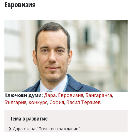
УКРАЙНА
Евровизия
СПОРТ
РАЗСЛЕДВАНЕ
БИЗНЕС
ЮГ
Управители:
Веселин
Василев,
email:
v.vasilev@flagman.bg
Катя
Касабова,
еmail:
k.kassabova@flagman.bg
Ключови думи:
Дара
,
Евровизия
,
Бангаранга
,
Главен
България
,
конкурс
,
София
,
Васил Терзиев
редактор:
Иван
Колев,
Тема в развитие
email:
office@flagman.bg
Дара става "Почетен гражданин"