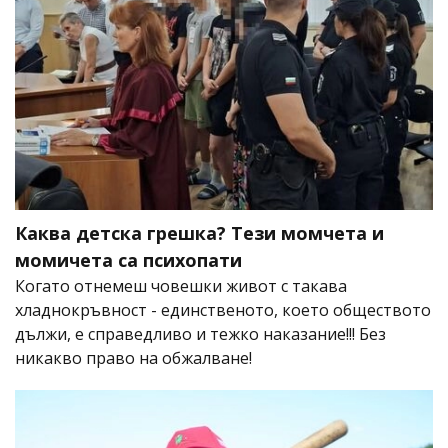
Каква детска грешка? Тези момчета и
момичета са психопати
Когато отнемеш човешки живот с такава
хладнокръвност - единственото, което обществото
дължи, е справедливо и тежко наказание!!! Без
никакво право на обжалване!