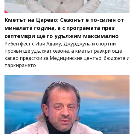
Кметът на Царево: Сезонът е по-силен от
миналата година, а с програмата през
септември ще го удължим максимално
Рибен фест с Иви Адаму, Джурджуна и спортни
прояви ще удължат сезона, а кметът разкри още
какво предстои за Медицинския център, бюджета и
паркирането