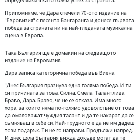
определяйки я като голям успех за страната.
Припомняме, че Дара спечели 70-ото издание на
"Евровизия" с песента Бангаранга и донесе първата
победа за страната ни на най-гледаната музикална
сцена в Европа.
Така България ще е домакин на следващото
издание на Евровизия.
Дара записа категорична победа във Виена.
"Днес България празнува една голяма победа. И ти
си причината за това. Силна. Смела. Талантлива.
Браво, Дара. Браво, че не се отказа. Има много
хора, за които няма по-голямо удоволствие от това
да омаловажат чуждия талант и да те накарат да се
съмняваш в себе си. Най-трудното е да не им дадеш
този подарък. Ти не го направи. Продължи напред.
И днес цяла България вижда докъде могат да те