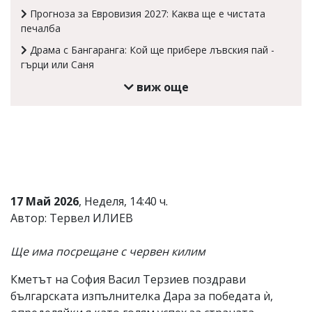
Прогноза за Евровизия 2027: Каква ще е чистата
Коментарите
печалба
под
статиите
Драма с Бангаранга: Кой ще прибере лъвския пай -
се
гърци или Саня
въвеждат
от
виж още
читателите
и
редакцията
не
носи
отговорност
за
тях!
Ако
17 Май 2026
, Неделя, 14:40 ч.
откриете
обиден
Автор: Тервел ИЛИЕВ
за
вас
Ще има посрещане с червен килим
коментар,
моля
Кметът на София Васил Терзиев поздрави
сигнализирайте
ни!
българската изпълнителка Дара за победата ѝ,