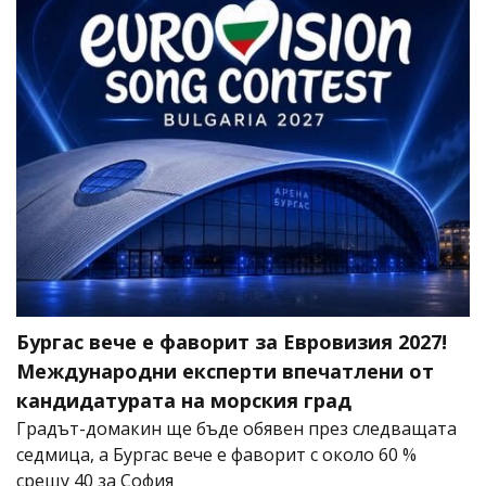
Бургас вече е фаворит за Евровизия 2027!
Международни експерти впечатлени от
кандидатурата на морския град
Градът-домакин ще бъде обявен през следващата
седмица, а Бургас вече е фаворит с около 60 %
срещу 40 за София