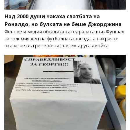
Над 2000 души чакаха сватбата на
Роналдо, но булката не беше Джорджина
Фенове и медии обсадиха катедралата във Фуншал
за големия ден на футболната звезда, а накрая се
оказа, че вътре се жени съвсем друга двойка