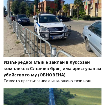
Извънредно! Мъж е заклан в луксозен
комплекс в Слънчев бряг, има арестуван за
убийството му (ОБНОВЕНА)
​Тежкото престъпление е извършено тази нощ