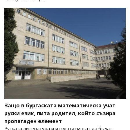
Защо в бургаската математическа учат
руски език, пита родител, който съзира
пропагаден елемент
Руската литература и изкуство могат да бъдат