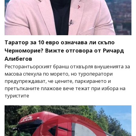
Таратор за 10 евро означава ли скъпо
Черноморие? Вижте отговора от Ричард
Алибегов
Ресторантьорският бранш отхвърля внушенията за
масова спекула по морето, но туроператори
предупреждават, че цените, паркирането и
претъпканите плажове вече тежат при избора на
туристите