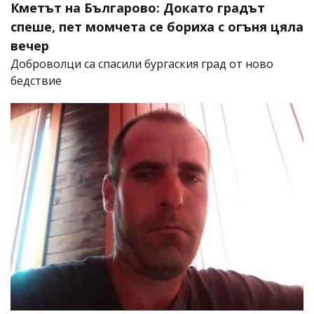
Кметът на Българово: Докато градът
спеше, пет момчета се бориха с огъня цяла
вечер
Доброволци са спасили бургаския град от ново
бедствие