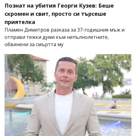
Познат на убития Георги Кузев: Беше
скромен и свит, просто си търсеше
приятелка
Пламен Димитров разказа за 37-годишния мъж и
отправи тежки думи към непълнолетните,
обвинени за смъртта му