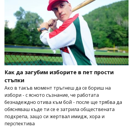
Как да загубим изборите в пет прости
стъпки
Ако в такъв момент тръгнеш да се бориш на
избори - с ясното съзнание, че работата
безнадеждно отива към бой - после ще трябва да
обясняваш къде ти се е затрила обществената
подкрепа, защо си жертвал имидж, хора и
перспектива