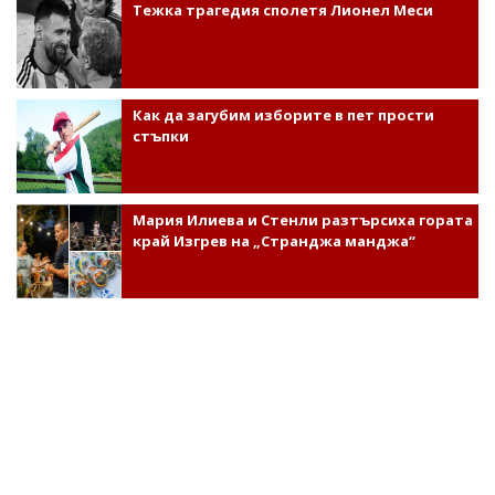
Тежка трагедия сполетя Лионел Меси
Как да загубим изборите в пет прости
стъпки
Мария Илиева и Стенли разтърсиха гората
край Изгрев на „Странджа манджа“