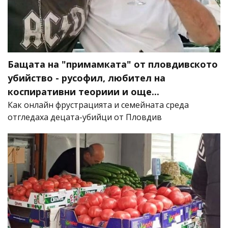
Бащата на "примамката" от пловдивското
убийство - русофил, любител на
коспиративни теориии и още...
Как онлайн фрустрацията и семейната среда
отгледаха децата-убийци от Пловдив