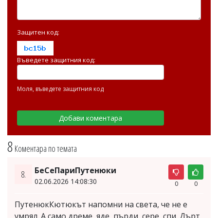
Защитен код:
Въведете защитния код:
Моля, въведете защитния код
8
Коментара по темата
БеСеПариПутенюки
8.
02.06.2026 14:08:30
0
0
ПутенюкКютюкът напомни на света, че не е
умрял. А само дреме, яде, пърди, сере, спи. Дърт