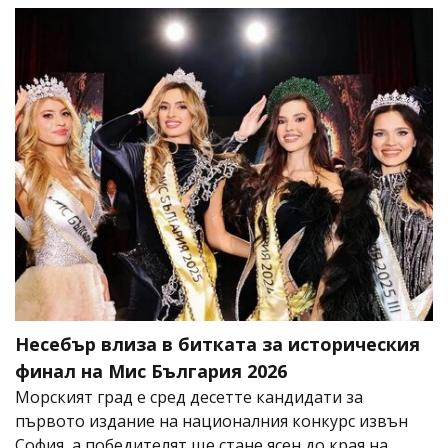
Несебър влиза в битката за историческия
финал на Мис България 2026
Морският град е сред десетте кандидати за
първото издание на националния конкурс извън
София, а победителят ще стане ясен до края на