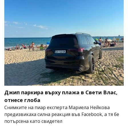
Джип паркира върху плажа в Свети Влас,
отнесе глоба
Снимките на пиар експерта Мариела Нейкова
предизвикаха силна реакция във Facebook, а тя бе
потърсена като свидетел