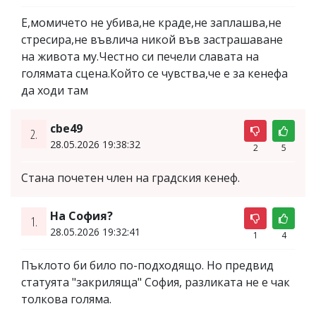
Е,момичето не убива,не краде,не заплашва,не
стресира,не въвлича никой във застрашаване
на живота му.Честно си печели славата на
голямата сцена.Който се чувства,че е за кенефа
да ходи там
cbe49
2.
28.05.2026 19:38:32
2
5
Стана почетен член на градския кенеф.
На София?
1.
28.05.2026 19:32:41
1
4
Пъклото би било по-подходящо. Но предвид
статуята "закриляща" София, разликата не е чак
толкова голяма.