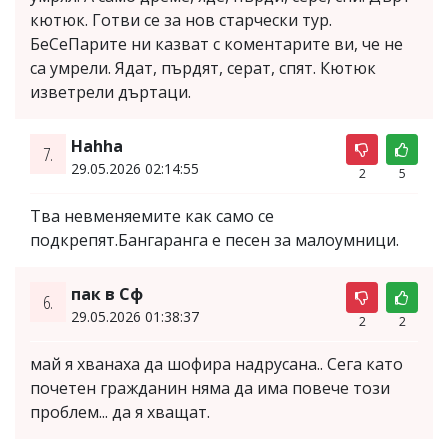
кютюк. Готви се за нов старчески тур.
БеСеПарите ни казват с коментарите ви, че не
са умрели. Ядат, пърдят, серат, спят. Кютюк
изветрели дъртаци.
Hahha
7.
29.05.2026 02:14:55
2
5
Тва невменяемите как само се
подкрепят.Бангаранга е песен за малоумници.
пак в Сф
6.
29.05.2026 01:38:37
2
2
май я хванаха да шофира надрусана.. Сега като
почетен гражданин няма да има повече този
проблем... да я хващат.