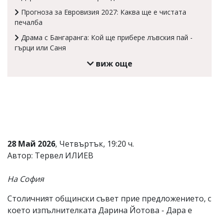
Коментарите
Прогноза за Евровизия 2027: Каква ще е чистата
под
печалба
статиите
Драма с Бангаранга: Кой ще прибере лъвския пай -
се
въвеждат
гърци или Саня
от
виж още
читателите
и
редакцията
не
носи
отговорност
за
тях!
Ако
28 Май 2026
, Четвъртък, 19:20 ч.
откриете
обиден
Автор: Тервел ИЛИЕВ
за
вас
На София
коментар,
моля
сигнализирайте
Столичният общински съвет прие предложението, с
ни!
което изпълнителката Дарина Йотова - Дара е