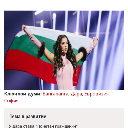
УКРАЙНА
СПОРТ
РАЗСЛЕДВАНЕ
БИЗНЕС
ЮГ
Управители:
Веселин
Василев,
email:
v.vasilev@flagman.bg
Катя
Касабова,
еmail:
k.kassabova@flagman.bg
Ключови думи:
Бангаранга
,
Дара
,
Евровизия
,
Главен
София
редактор:
Иван
Колев,
Тема в развитие
email:
office@flagman.bg
Дара става "Почетен гражданин"