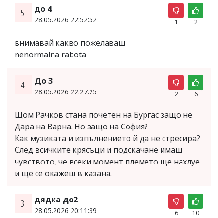
до 4
5.
28.05.2026 22:52:52
1
2
внимавай какво пожелаваш
nenormalna rabota
До 3
4.
28.05.2026 22:27:25
2
6
Щом Рачков стана почетен на Бургас защо не
Дара на Варна. Но защо на София?
Как музиката и изпълнението й да не стресира?
След всичките крясъци и подскачане имаш
чувството, че всеки момент племето ще нахлуе
и ще се окажеш в казана.
дядка до2
3.
28.05.2026 20:11:39
6
10