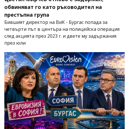
обвиняват го като ръководител на
престъпна група
Бившият директор на ВиК - Бургас попада за
четвърти път в центъра на полицейска операция
след акцията през 2023 г. и двете му задържания
през юли