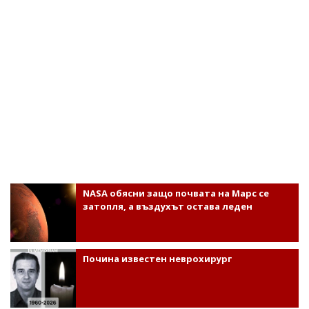
NASA обясни защо почвата на Марс се
затопля, а въздухът остава леден
Почина известен неврохирург