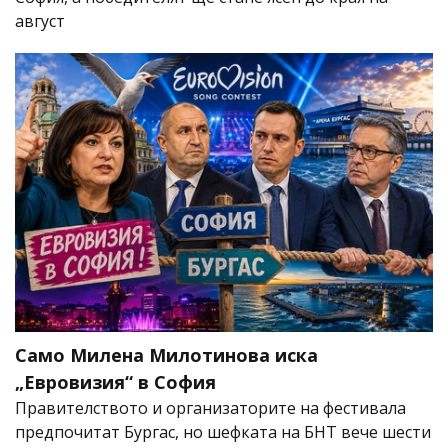
август
Само Милена Милотинова иска
„Евровизия“ в София
Правителството и организаторите на фестивала
предпочитат Бургас, но шефката на БНТ вече шести