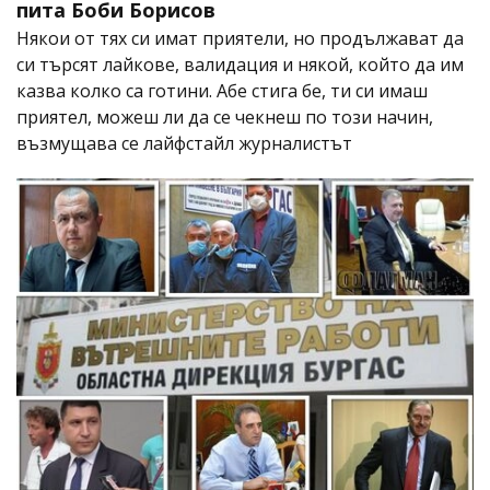
пита Боби Борисов
Някои от тях си имат приятели, но продължават да
си търсят лайкове, валидация и някой, който да им
казва колко са готини. Абе стига бе, ти си имаш
приятел, можеш ли да се чекнеш по този начин,
възмущава се лайфстайл журналистът