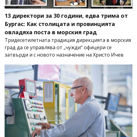
13 директори за 30 години, едва трима от
Бургас: Как столицата и провинцията
овладяха поста в морския град
Тридесетилетната традиция дирекцията в морския
град да се управлява от „чужди“ офицери се
затвърди и с новото назначение на Христо Ичев