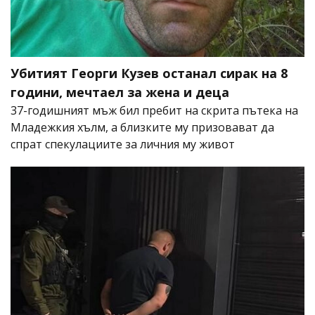
Убитият Георги Кузев останал сирак на 8
години, мечтаел за жена и деца
37-годишният мъж бил пребит на скрита пътека на
Младежкия хълм, а близките му призовават да
спрат спекулациите за личния му живот