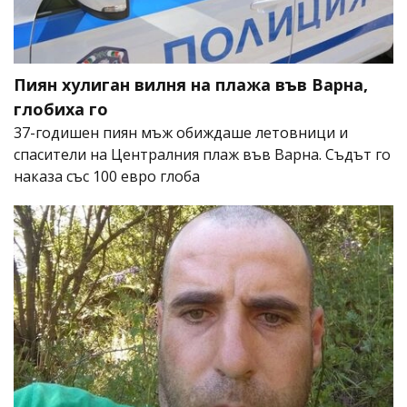
Пиян хулиган вилня на плажа във Варна,
глобиха го
37-годишен пиян мъж обиждаше летовници и
спасители на Централния плаж във Варна. Съдът го
наказа със 100 евро глоба