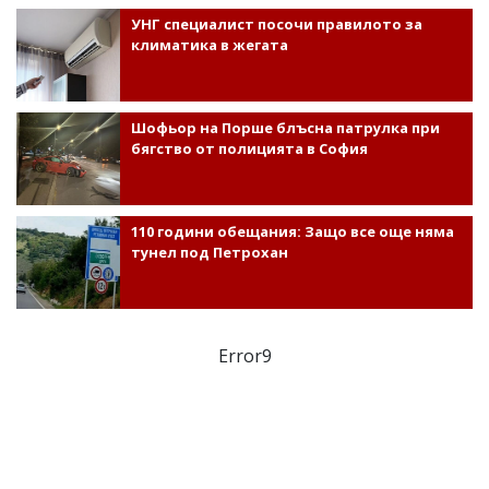
УНГ специалист посочи правилото за
климатика в жегата
Шофьор на Порше блъсна патрулка при
бягство от полицията в София
110 години обещания: Защо все още няма
тунел под Петрохан
Error9