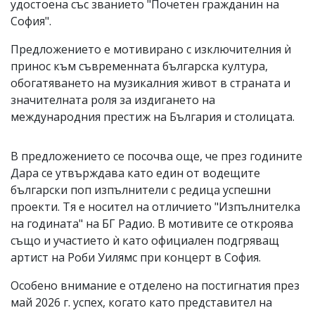
удостоена със званието "Почетен гражданин на
София".
Предложението е мотивирано с изключителния ѝ
принос към съвременната българска култура,
обогатяването на музикалния живот в страната и
значителната роля за издигането на
международния престиж на България и столицата.
В предложението се посочва още, че през годините
Дара се утвърждава като един от водещите
български поп изпълнители с редица успешни
проекти. Тя е носител на отличието "Изпълнителка
на годината" на БГ Радио. В мотивите се откроява
също и участието ѝ като официален подгряващ
артист на Роби Уилямс при концерт в София.
Особено внимание е отделено на постигнатия през
май 2026 г. успех, когато като представител на