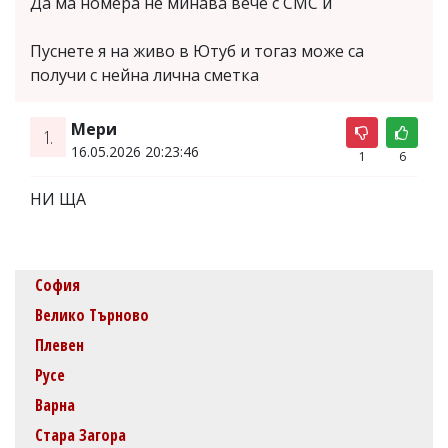
Да ма номера не минава вече с СМС и
Пуснете я на живо в Ютуб и тогаз може са
получи с нейна лична сметка
Мери
1.
16.05.2026 20:23:46
1
6
НИ ЩА
София
Велико Търново
Плевен
Русе
Варна
Стара Загора