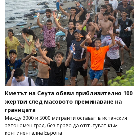
Кметът на Сеута обяви приблизително 100
жертви след масовото преминаване на
границата
Между 3000 и 5000 мигранти остават в испанския
автономен град, без право да отпътуват към
континентална Европа