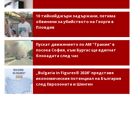
10 тийнейджъри задържани, петима
обвинени за убийството на Георги в
Пловдив
Пускат движението по АМ "Тракия" в
посока София, към Бургас ще вдигнат
блокадата след час
„Bulgaria in Figures® 2026“ представя
икономическия потенциал на България
след Еврозоната и Шенген