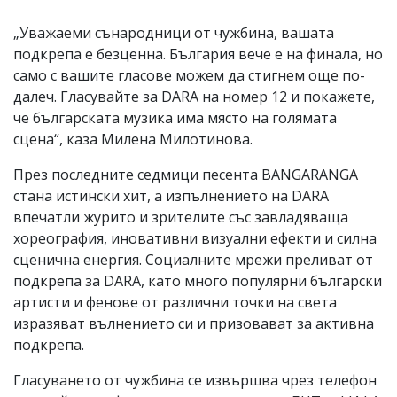
„Уважаеми сънародници от чужбина, вашата
подкрепа е безценна. България вече е на финала, но
само с вашите гласове можем да стигнем още по-
далеч. Гласувайте за DARA на номер 12 и покажете,
че българската музика има място на голямата
сцена“, каза Милена Милотинова.
През последните седмици песента BANGARANGA
стана истински хит, а изпълнението на DARA
впечатли журито и зрителите със завладяваща
хореография, иновативни визуални ефекти и силна
сценична енергия. Социалните мрежи преливат от
подкрепа за DARA, като много популярни български
артисти и фенове от различни точки на света
изразяват вълнението си и призовават за активна
подкрепа.
Гласуването от чужбина се извършва чрез телефон