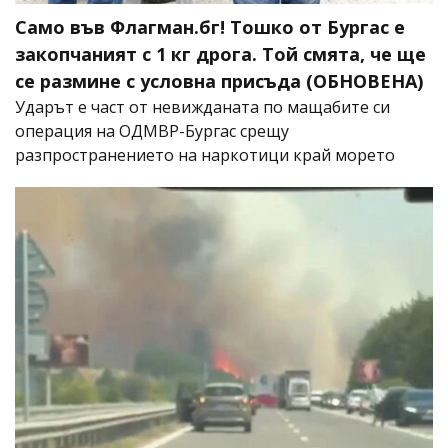
Само във Флагман.бг! Тошко от Бургас е
закопчаният с 1 кг дрога. Той смята, че ще
се размине с условна присъда (ОБНОВЕНА)
Ударът е част от невижданата по мащабите си
операция на ОДМВР-Бургас срещу
разпространението на наркотици край морето