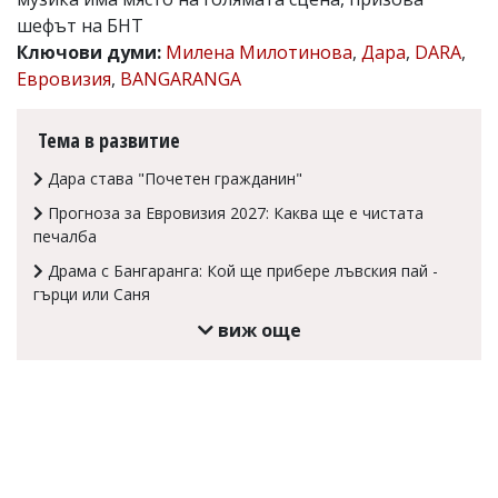
шефът на БНТ
Коментарите
под
Ключови думи:
Милена Милотинова
,
Дара
,
DARA
,
статиите
Евровизия
,
BANGARANGA
се
въвеждат
от
Тема в развитие
читателите
и
Дара става "Почетен гражданин"
редакцията
не
Прогноза за Евровизия 2027: Каква ще е чистата
носи
печалба
отговорност
за
Драма с Бангаранга: Кой ще прибере лъвския пай -
тях!
гърци или Саня
Ако
откриете
виж още
обиден
за
вас
коментар,
моля
сигнализирайте
ни!