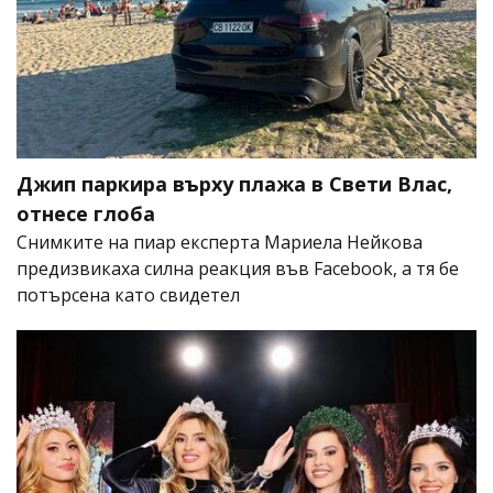
Джип паркира върху плажа в Свети Влас,
отнесе глоба
Снимките на пиар експерта Мариела Нейкова
предизвикаха силна реакция във Facebook, а тя бе
потърсена като свидетел