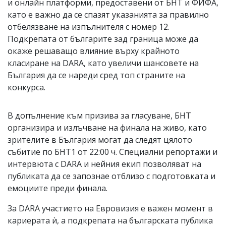
и онлайн платформи, предоставени от БНТ и ФИФА,
като е важно да се спазят указанията за правилно
отбелязване на изпълнителя с номер 12.
Подкрепата от българите зад граница може да
окаже решаващо влияние върху крайното
класиране на DARA, като увеличи шансовете на
България да се нареди сред топ страните на
конкурса.
В допълнение към призива за гласуване, БНТ
организира и излъчване на финала на живо, като
зрителите в България могат да следят цялото
събитие по БНТ1 от 22:00 ч. Специални репортажи и
интервюта с DARA и нейния екип позволяват на
публиката да се запознае отблизо с подготовката и
емоциите преди финала.
За DARA участието на Евровизия е важен момент в
кариерата ѝ, а подкрепата на българската публика