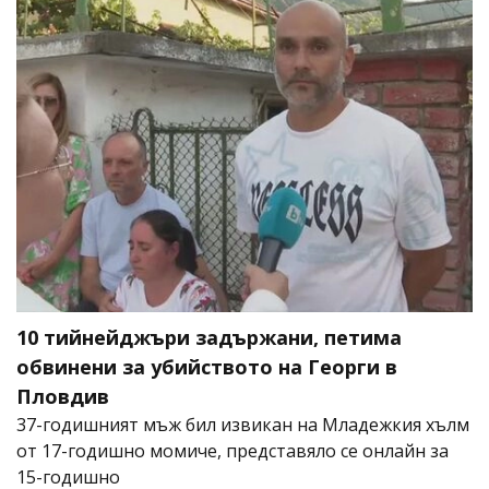
10 тийнейджъри задържани, петима
обвинени за убийството на Георги в
Пловдив
37-годишният мъж бил извикан на Младежкия хълм
от 17-годишно момиче, представяло се онлайн за
15-годишно