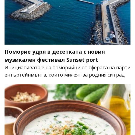
Поморие удря в десетката с новия
музикален фестивал Sunset port
Инициативата е на поморийци от сферата на парти
ентъртейнмънта, които милеят за родния си град