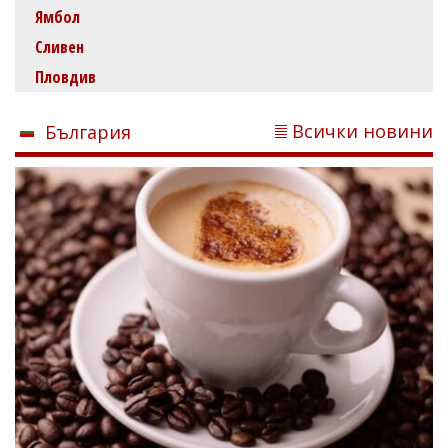
Ямбол
Сливен
Пловдив
Всички новини
България