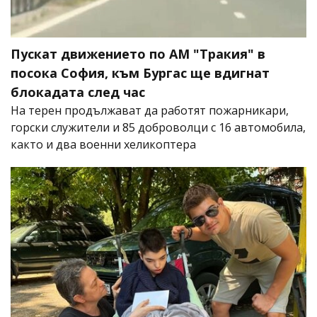
Пускат движението по АМ "Тракия" в
посока София, към Бургас ще вдигнат
блокадата след час
На терен продължават да работят пожарникари,
горски служители и 85 доброволци с 16 автомобила,
както и два военни хеликоптера