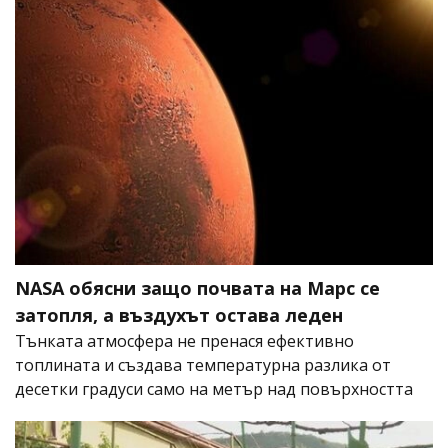
NASA обясни защо почвата на Марс се
затопля, а въздухът остава леден
Тънката атмосфера не пренася ефективно
топлината и създава температурна разлика от
десетки градуси само на метър над повърхността