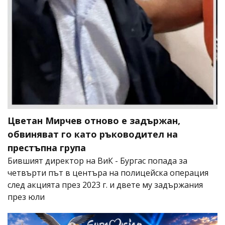
Цветан Мирчев отново е задържан,
обвиняват го като ръководител на
престъпна група
Бившият директор на ВиК - Бургас попада за
четвърти път в центъра на полицейска операция
след акцията през 2023 г. и двете му задържания
през юли