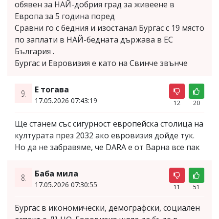
обявен за НАЙ-добрия град за живеене в
Европа за 5 година поред
Сравни го с бедния и изостанал Бургас с 19 място
по заплати в НАЙ-бедната държава в ЕС
България .
Бургас и Евровизия е като на Свинче звънче
Е тогава
9.
17.05.2026 07:43:19
12
20
Ще станем със сигурност европейска столица на
културата през 2032 ако евровизия дойде тук.
Но да не забравяме, че DARA е от Варна все пак
Баба мила
8.
17.05.2026 07:30:55
11
51
Бургас в икономически, демографски, социален