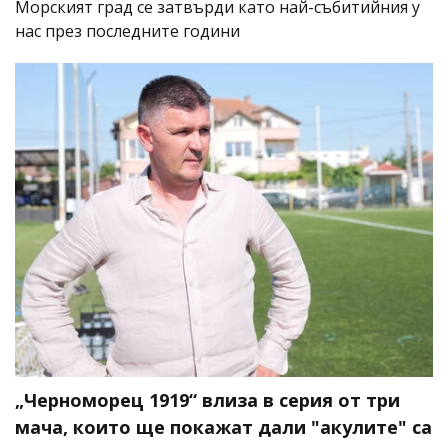
Морският град се затвърди като най-събитийния у
нас през последните години
„Черноморец 1919“ влиза в серия от три
мача, които ще покажат дали "акулите" са