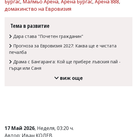
Бургас
,
Малмьо Арена
,
Арена Бургас
,
Арена 888
,
Коментарите
домакинство на Евровизия
под
статиите
се
Тема в развитие
въвеждат
от
Дара става "Почетен гражданин"
читателите
и
Прогноза за Евровизия 2027: Каква ще е чистата
редакцията
печалба
не
Драма с Бангаранга: Кой ще прибере лъвския пай -
носи
отговорност
гърци или Саня
за
виж още
тях!
Ако
откриете
обиден
за
вас
коментар,
моля
сигнализирайте
17 Май 2026
, Неделя, 03:20 ч.
ни!
Автор: Иван КОЛЕВ