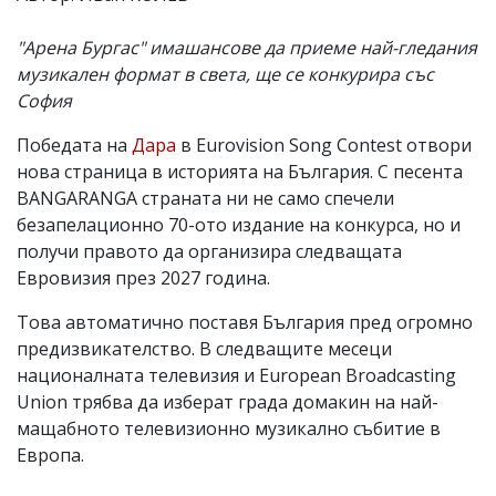
"Арена Бургас" имашансове да приеме най-гледания
музикален формат в света, ще се конкурира със
София
Победата на
Дара
в Eurovision Song Contest отвори
нова страница в историята на България. С песента
BANGARANGA страната ни не само спечели
безапелационно 70-ото издание на конкурса, но и
получи правото да организира следващата
Евровизия през 2027 година.
Това автоматично поставя България пред огромно
предизвикателство. В следващите месеци
националната телевизия и European Broadcasting
Union трябва да изберат града домакин на най-
мащабното телевизионно музикално събитие в
Европа.