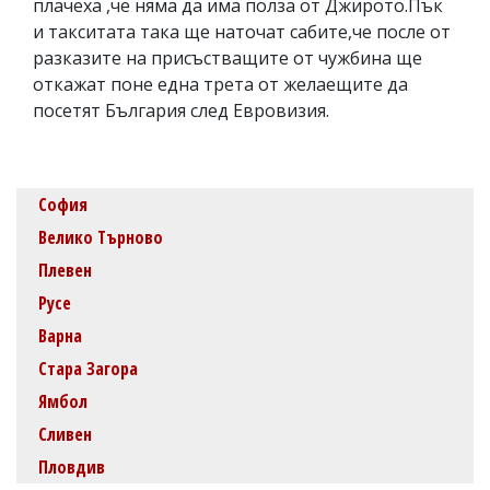
плачеха ,че няма да има полза от Джирото.Пък
и такситата така ще наточат сабите,че после от
разказите на присъстващите от чужбина ще
откажат поне една трета от желаещите да
посетят България след Евровизия.
София
Велико Търново
Плевен
Русе
Варна
Стара Загора
Ямбол
Сливен
Пловдив