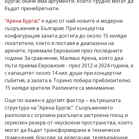
Бургас обаче има аргументи, които трудно могат да
бъдат пренебрегнати.
"Арена Бургас"
е едно от най-новите и модерни
съоръжения в България. При концертна
конфигурация залата достига до около 15 хиляди
посетители, което я поставя в диапазона на
арените, приемали Евровизия през последните
години. За сравнение, Малмьо Арена, която два
пъти приема Евровизия - през 2012 и 2024 година, е
с капацитет около 14 хил. души при концертни
събития, а залата в Торино побира приблизително
15 хиляди зрители. Разликите са минимални.
Още по-важен е другият фактор – вътрешната
структура на "Арена Бургас". Съоръжението
разполага с огромна разгъната застроена площ и
сериозен резерв от неусвоени пространства, които
могат да бъдат трансформирани в технически
помещения, боксове за делегации, телевизионни