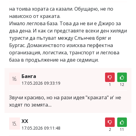
на тоива хората са казали. Обущарю, не по
нависоко от краката.
Имало леглова база. Това да не ви е Джиро за
два дена. И как си представяте всеки ден хиляди
туристи да пътуват между Слънчев бряг и
Бургас. Домакинството изисква перфектна
организация, логистика, транспорт и леглова
база в продължение на две седмици.
Банга
16.
17.05.2026 09:33:19
1
12
Звучи красиво, но на рази идея "краката" и' не
ходят по земята....
XX
15.
17.05.2026 09:11:48
2
11