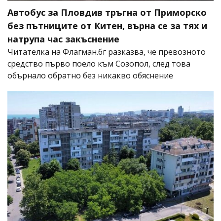
Автобус за Пловдив тръгна от Приморско
без пътниците от Китен, върна се за тях и
натрупа час закъснение
Читателка на Флагман.бг разказва, че превозното
средство първо поело към Созопол, след това
обърнало обратно без никакво обяснение