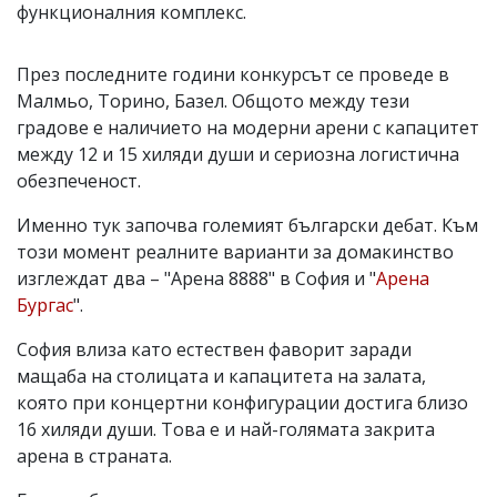
функционалния комплекс.
През последните години конкурсът се проведе в
Малмьо, Торино, Базел. Общото между тези
градове е наличието на модерни арени с капацитет
между 12 и 15 хиляди души и сериозна логистична
обезпеченост.
Именно тук започва големият български дебат. Към
този момент реалните варианти за домакинство
изглеждат два – "Арена 8888" в София и "
Арена
Бургас
".
София влиза като естествен фаворит заради
мащаба на столицата и капацитета на залата,
която при концертни конфигурации достига близо
16 хиляди души. Това е и най-голямата закрита
арена в страната.