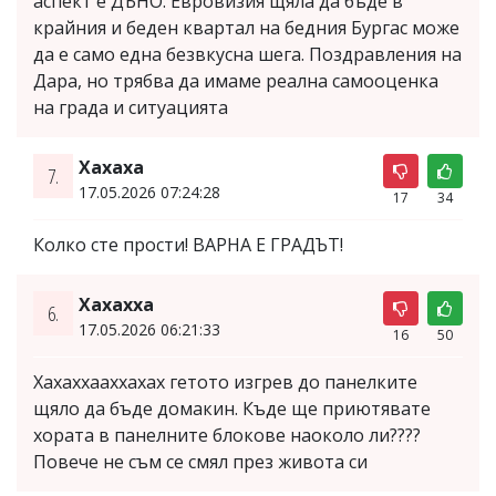
аспект е ДЪНО. Евровизия щяла да бъде в
крайния и беден квартал на бедния Бургас може
да е само една безвкусна шега. Поздравления на
Дара, но трябва да имаме реална самооценка
на града и ситуацията
Хахаха
7.
17.05.2026 07:24:28
17
34
Колко сте прости! ВАРНА Е ГРАДЪТ!
Хахахха
6.
17.05.2026 06:21:33
16
50
Хахаххааххахах гетото изгрев до панелките
щяло да бъде домакин. Къде ще приютявате
хората в панелните блокове наоколо ли????
Повече не съм се смял през живота си