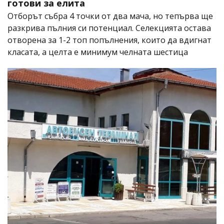
готови за елита
Отборът събра 4 точки от два мача, но тепърва ще
разкрива пълния си потенциал. Селекцията остава
отворена за 1-2 топ попълнения, които да вдигнат
класата, а целта е минимум челната шестица