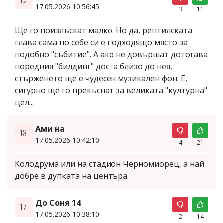
17.05.2026 10:56:45
3
11
Ще го поизлъскат малко. Но да, рептилската
глава сама по себе си е подходящо място за
подобно "събитие". А ако не довършат дотогава
поредния "билдинг" доста близо до нея,
стърженето ще е чудесен музикален фон. Е,
сигурно ще го прекъснат за великата "културна"
цел...
Ами на
18.
17.05.2026 10:42:10
4
21
Колодрума или на стадион Черномиорец, а най
добре в дупката на центъра.
До Соня 14
17.
17.05.2026 10:38:10
2
14