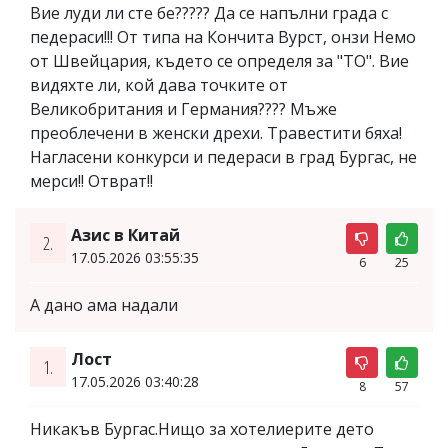
Вие луди ли сте бе????? Да се напълни града с
педераси!!! От типа на Кончита Вурст, онзи Немо
от Швейцария, където се определя за "ТО". Вие
видяхте ли, кой дава точките от
Великобритания и Германия???? Мъже
преоблечени в женски дрехи. Травестити бяха!
Нагласени конкурси и педераси в град Бургас, не
мерси!! Отврат!!
Азис в Китай
2.
17.05.2026 03:55:35
6
25
А дано ама надали
Лост
1.
17.05.2026 03:40:28
8
57
Никакъв Бургас.Нищо за хотелиерите дето