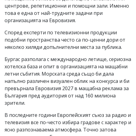
центрове, репетиционни и помощни зали. Именно
това е една от най-трудните задачи при
организацията на Евровизия.
Според експерти по телевизионни продукции
подобни пространства често са по-ценни дори от
няколко хиляди допълнителни места за публика.
Бургас разполага с международно летище, сериозна
хотелска база и опит в организацията на мащабни
летни събития. Морската среда също би дала
напълно различен визуален облик на конкурса и би
превърнала Евровизия 2027 в мащабна реклама за
България пред аудитория от над 160 милиона
зрители.
В последните години Европейският съюз за радио и
телевизия все по-често избира градове с характер и
ясно разпознаваема атмосфера. Точно затова