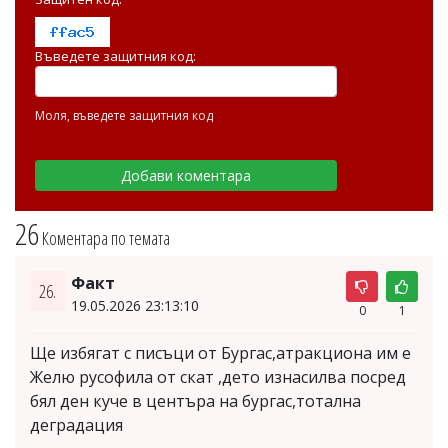
Въведете защитния код:
Моля, въведете защитния код
26
Коментара по темата
Факт
26.
19.05.2026 23:13:10
0
1
Ще избягат с писъци от Бургас,атракциона им е
Желю русофила от скат ,дето изнасилва посред
бял ден куче в центъра на бургас,тотална
деградация