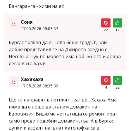
Бангаранга - химн на ес!
Соня
14.
17.05.2026 09:03:57
22
12
Бургас трябва да е! Това беше градът, най-
добре представил се на Джирото заедно с
Несебър !Тук по морето има най- много и добра
легловата база!
Хахахаха
13.
17.05.2026 08:35:39
4
32
Ще го направят в летният театър... Хахаха Ама
няма да е лошо да станем домакин на
Евровизия. Видяхме че пътища се ремонтират
само преди подобни домакинства. А в Бургас
дупки и асфалт нагънат като юфка са в