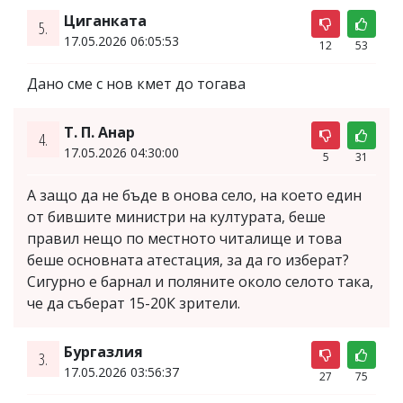
Циганката
5.
17.05.2026 06:05:53
12
53
Дано сме с нов кмет до тогава
Т. П. Анар
4.
17.05.2026 04:30:00
5
31
А защо да не бъде в онова село, на което един
от бившите министри на културата, беше
правил нещо по местното читалище и това
беше основната атестация, за да го изберат?
Сигурно е барнал и поляните около селото така,
че да съберат 15-20К зрители.
Бургазлия
3.
17.05.2026 03:56:37
27
75