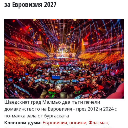
УКРАЙНА
за Евровизия 2027
СПОРТ
РАЗСЛЕДВАНЕ
БИЗНЕС
ЮГ
Управители:
Веселин
Василев,
email:
v.vasilev@flagman.bg
Катя
Касабова,
еmail:
k.kassabova@flagman.bg
Главен
Шведският град Малмьо два пъти печели
редактор:
домакинството на Евровизия - през 2012 и 2024 с
Иван
Колев,
по-малка зала от бургаската
email:
Ключови думи:
Евровизия
,
новини
,
Флагман
,
office@flagman.bg