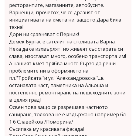
ресторантите, магазините, автобусите.
Варненци, прочетох, че се дразнят от
инициативата на кмета ни, защото Дара била
тяхна!
Дори ни сравняват с Перник!
Демек Бургас е сателит на столицата Варна.
Нека да се изхвърлят, но живеят със старата си
слава, изостават много, особено транспорта им!
А нашият кмет трябва много бързо да реши
проблемите ни в оформянето на
пл.''Тройката''и ул.''Александровска''...в
останалата част, паметника на Альоша и
постепенно ремонтиране на пешеходните зони
в целия град!
Освен това защо се разрешава частното
саниране, толкова не е издържано например бл.
1 б Славейков /Поморина/
Съсипаха му красивата фасада!