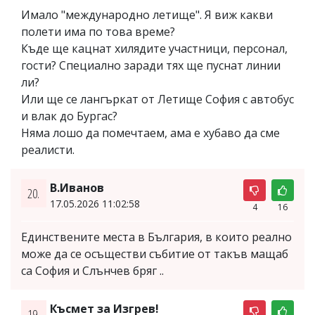
Имало "международно летище". Я виж какви
полети има по това време?
Къде ще кацнат хилядите участници, персонал,
гости? Специално заради тях ще пуснат линии
ли?
Или ще се лангъркат от Летище София с автобус
и влак до Бургас?
Няма лошо да помечтаем, ама е хубаво да сме
реалисти.
В.Иванов
20.
17.05.2026 11:02:58
4
16
Единствените места в България, в които реално
може да се осъществи събитие от такъв мащаб
са София и Слънчев бряг ..
Късмет за Изгрев!
19.