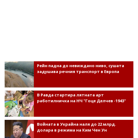
Рейн падна до невиждано ниво, сушата
задушава речния транспорт в Европа
В Равда стартира лятната арт
работилничка на НЧ "Гоце Делчев -1943"
Войната в Украйна наля до 22 млрд.
долара в режима на Ким Чен Ун