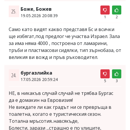
Боже, Божев
25.
19.05.2026 20:08:39
1
2
Само като видят какво представя Бс и всички
ще избягат,под предлог че участва Израел. Зала
за има няма 4000 , построена от ламарини,
тръби и пластмасови сидялки, тип зърнобаза, от
великия ви вожд и пръв ръководител.
бургазлийка
24.
17.05.2026 20:59:24
5
3
НЕ, в никакъв случай случай не трябва Бургас
да е домакин на Евровизия!
Не виждате ли как градът ни се превръща в
тоалетна, когато е туристическия сезон.
Тотална мръсотия..навсякъде,
Болести, зарази ...страшно е по улиците,