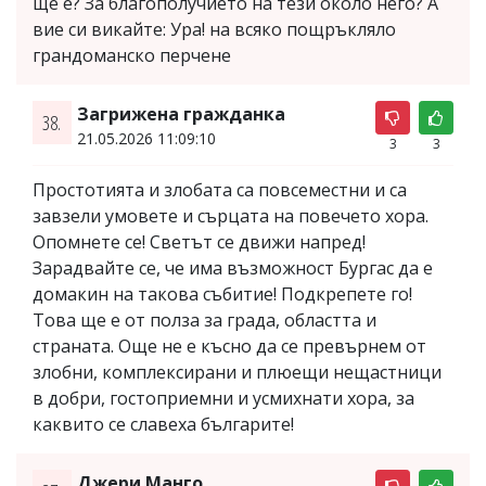
ще е? За благополучието на тези около него? А
вие си викайте: Ура! на всяко пощръкляло
грандоманско перчене
Загрижена гражданка
38.
21.05.2026 11:09:10
3
3
Простотията и злобата са повсеместни и са
завзели умовете и сърцата на повечето хора.
Опомнете се! Светът се движи напред!
Зарадвайте се, че има възможност Бургас да е
домакин на такова събитие! Подкрепете го!
Това ще е от полза за града, областта и
страната. Още не е късно да се превърнем от
злобни, комплексирани и плюещи нещастници
в добри, гостоприемни и усмихнати хора, за
каквито се славеха българите!
Джери Манго