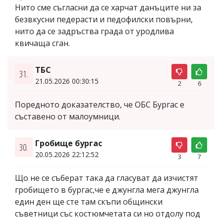
Нито сме съгласни да се харчат данъците ни за
безвкусни педерасти и педофилски повърни,
нито да се задръства града от уродлива
квичаща сган.
ТБС
31.
21.05.2026 00:30:15
2
6
Поредното доказателство, че ОБС Бургас е
съставено от малоумници.
Гробище бургас
30.
20.05.2026 22:12:52
3
7
Що не се съберат така да гласуват да изчистят
гробището в бургас,че е джунгла мега джунгла
един ден ще сте там скъпи общински
съветници със костюмчетата си но отдолу под