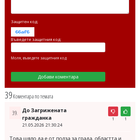
Защитен код:
Въведете защитния код:
Моля, въведете защитния код
39
Коментара по темата
До Загрижената
39.
гражданка
1
1
21.05.2026 21:30:24
Това щяло да е от полза за града, областта и