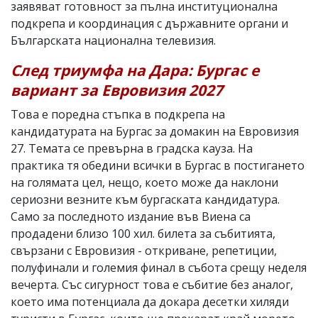
заявяват готовност за пълна институционална
подкрепа и координация с държавните органи и
Българската национална телевизия.
След триумфа на Дара: Бургас е
вариант за Евровизия 2027
Това е поредна стъпка в подкрепа на
кандидатурата на Бургас за домакин на Евровизия
27. Темата се превърна в градска кауза. На
практика тя обедини всички в Бургас в постигането
на голямата цел, нещо, което може да наклони
сериозни везните към бургаската кандидатура.
Само за последното издание във Виена са
продадени близо 100 хил. билета за събитията,
свързани с Евровизия - откриване, репетиции,
полуфинали и големия финал в събота срещу неделя
вечерта. Със сигурност това е събитие без аналог,
което има потенциала да докара десетки хиляди