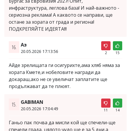
Бургас за Евровизия 2027! Опит,
инфраструктура, леглова база! И най-важното -
сериозна реклама! А каквото се направи, ще
остане за хората от града и региона!
ПОДКРЕПЯЙТЕ ИДЕЯТА!!!
Аз
16.
20.05.2026 17:13:56
2
15
Айде зрелищата ги осигурихте,ама хляб няма за
хората Кмете,и нобеловите награди да
докараш,ако не се увеличат заплатите ще
продължават да те плюят.
GABIMAN
15.
20.05.2026 17:04:49
11
14
Ганьо пак почва да мисли кой ще спечели-ще
спечели града, цялото чудо ще е за 5 дни а