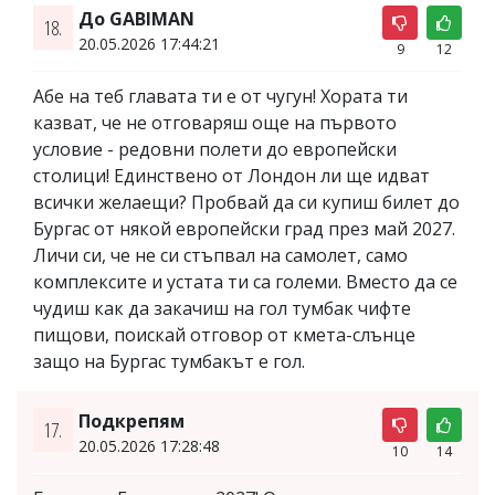
До GABIMAN
18.
20.05.2026 17:44:21
9
12
Абе на теб главата ти е от чугун! Хората ти
казват, че не отговаряш още на първото
условие - редовни полети до европейски
столици! Единствено от Лондон ли ще идват
всички желаещи? Пробвай да си купиш билет до
Бургас от някой европейски град през май 2027.
Личи си, че не си стъпвал на самолет, само
комплексите и устата ти са големи. Вместо да се
чудиш как да закачиш на гол тумбак чифте
пищови, поискай отговор от кмета-слънце
защо на Бургас тумбакът е гол.
Подкрепям
17.
20.05.2026 17:28:48
10
14