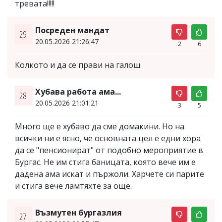
тревата!!!!!
Посреден мандат
29.
20.05.2026 21:26:47
2
6
Колкото и да се прави на галош
Хубава работа ама...
28.
20.05.2026 21:01:21
3
5
Много ще е хубаво да сме домакини. Но на
всички ни е ясно, че основната цел е едни хора
да се "пенсионират" от подобно мероприятие в
Бургас. Не им стига баницата, която вече им е
дадена ама искат и пържоли. Харчете си парите
и стига вече ламтяхте за още.
Възмутен бургазлия
27.