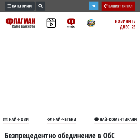
КАТЕГОРИИ
ВАШИЯТ СИГНАЛ
ПРОМО
НОВИНИТЕ
ДНЕС: 23
ЗОНА
ИЗБОРИ
2026
ПРАКТИЧНО
КУЛТУРА
ЗДРАВЕ
ПОЛИТИКА
ОБЩИНИ
ОБЩЕСТВО
ЛАЙФСТАЙЛ
НАЙ-НОВИ
НАЙ-ЧЕТЕНИ
НАЙ-КОМЕНТИРАНИ
ВОЙНАТА
В
Безпрецедентно обединение в ОбС