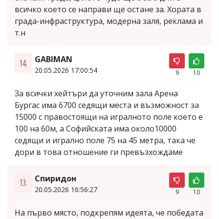
всичко което се направи ще остане за. Хората в
града-инфраструктура, модерна заля, реклама и
т.н
GABIMAN
14.
20.05.2026 17:00:54
9
10
За всички хейтъри да уточним зала Арена
Бургас има 6700 седящи места и възможност за
15000 с правостоящи на игралното поле което е
100 на 60м, а Софийската има около10000
седящи и игрално поле 75 на 45 метра, така че
дори в това отношение ги превъзхождаме
Спиридон
13.
20.05.2026 16:56:27
9
10
На първо място, подкрепям идеята, че победата