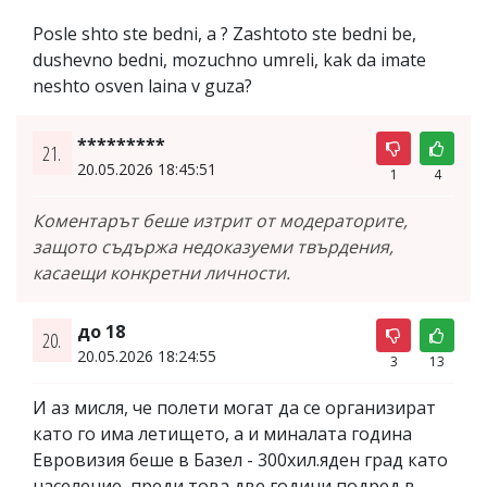
Posle shto ste bedni, a ? Zashtoto ste bedni be,
dushevno bedni, mozuchno umreli, kak da imate
neshto osven laina v guza?
*********
21.
20.05.2026 18:45:51
1
4
Коментарът беше изтрит от модераторите,
защото съдържа недоказуеми твърдения,
касаещи конкретни личности.
до 18
20.
20.05.2026 18:24:55
3
13
И аз мисля, че полети могат да се организират
като го има летището, а и миналата година
Евровизия беше в Базел - 300хил.яден град като
население, преди това две години подред в