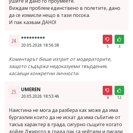
ушите и дано го проумеете.
Виждам проблем единствено в полетите, дано
да се измисли нещо в тази посока.
И пак казвам ДАНО!
*********
24.
20.05.2026 18:56:38
5
3
Коментарът беше изтрит от модераторите,
защото съдържа недоказуеми твърдения,
касаещи конкретни личности.
UMEREN
23.
20.05.2026 18:53:46
4
12
Наистина не мога да разбера как може да има
бургазлии които да не искат да има събитие от
такъв характер в града, сигурно същите когато
дойде Джирото в града пак са хейтили и писали