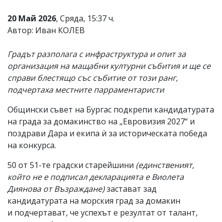
20 Май 2026
, Сряда, 15:37 ч.
Автор: Иван КОЛЕВ
Градът разполага с инфраструктура и опит за
организация на мащабни културни събития и ще се
справи блестящо със събитие от този ранг,
подчертаха местните парраментаристи
Общински съвет на Бургас подкрепи кандидатурата
на града за домакинство на „Евровизия 2027“ и
поздрави Дара и екипа ѝ за историческата победа
на конкурса.
50 от 51-те градски старейшини
(единственият,
който не е подписал декларацията е Виолета
Диянова от Възраждане)
застават зад
кандидатурата на морския град за домакин
и
подчертават, че успехът е резултат от талант,