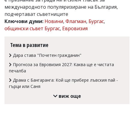
международното популяризиране на България,
Коментарите
под
подчертават съветниците
статиите
Ключови думи:
Новини
,
Флагман
,
Бургас
,
се
общински съвет Бургас
,
Евровизия
въвеждат
от
читателите
Тема в развитие
и
редакцията
Дара става "Почетен гражданин"
не
носи
Прогноза за Евровизия 2027: Каква ще е чистата
отговорност
печалба
за
тях!
Драма с Бангаранга: Кой ще прибере лъвския пай -
Ако
гърци или Саня
откриете
обиден
виж още
за
вас
коментар,
моля
сигнализирайте
ни!