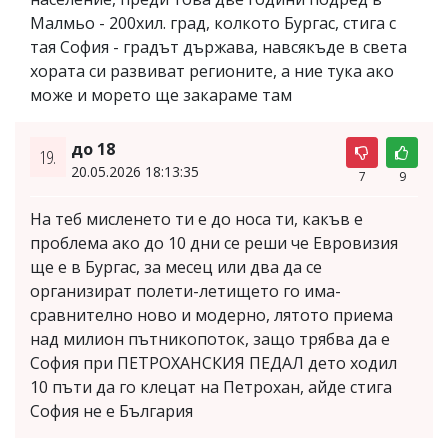
Малмьо - 200хил. град, колкото Бургас, стига с
тая София - градът държава, навсякъде в света
хората си развиват регионите, а ние тука ако
може и морето ще закараме там
до 18
19.
20.05.2026 18:13:35
7
9
На теб мисленето ти е до носа ти, какъв е
проблема ако до 10 дни се реши че Евровизия
ще е в Бургас, за месец или два да се
организират полети-летището го има-
сравнително ново и модерно, лятото приема
над милион пътникопоток, защо трябва да е
София при ПЕТРОХАНСКИЯ ПЕДАЛ дето ходил
10 пъти да го клецат на Петрохан, айде стига
София не е България