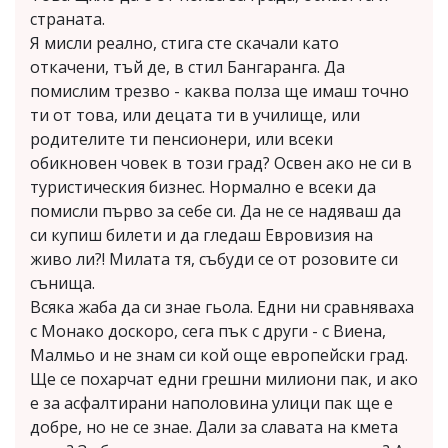
страната.
Я мисли реално, стига сте скачали като
откачени, тъй де, в стил Бангаранга. Да
помислим трезво - каква полза ще имаш точно
ти от това, или децата ти в училище, или
родителите ти пенсионери, или всеки
обикновен човек в този град? Освен ако не си в
туристическия бизнес. Нормално е всеки да
помисли първо за себе си. Да не се надяваш да
си купиш билети и да гледаш Евровизия на
живо ли?! Милата тя, събуди се от розовите си
сънища.
Всяка жаба да си знае гьола. Едни ни сравняваха
с Монако доскоро, сега пък с други - с Виена,
Малмьо и не знам си кой още европейски град.
Ще се похарчат едни грешни милиони пак, и ако
е за асфалтирани наполовина улици пак ще е
добре, но не се знае. Дали за славата на кмета