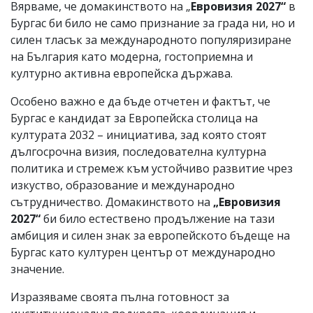
Вярваме, че домакинството на „
Евровизия 2027“
в
Бургас би било не само признание за града ни, но и
силен тласък за международното популяризиране
на България като модерна, гостоприемна и
културно активна европейска държава.
Особено важно е да бъде отчетен и фактът, че
Бургас е кандидат за Европейска столица на
културата 2032 – инициатива, зад която стоят
дългосрочна визия, последователна културна
политика и стремеж към устойчиво развитие чрез
изкуство, образование и международно
сътрудничество. Домакинството на
„Евровизия
2027“
би било естествено продължение на тази
амбиция и силен знак за европейското бъдеще на
Бургас като културен център от международно
значение.
Изразяваме своята пълна готовност за