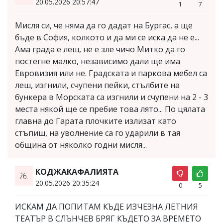
20.05.2026 20:57:47
1
7
Мисля си, че няма да го дадат на Бургас, а ще
бъде в София, колкото и да ми се иска да не е...
Ама града е леш, не е зле чичо Митко да го
постегне малко, независимо дали ще има
Евровизия или не. Градската и паркова мебел са
леш, изгнили, счупени пейки, стълбите на
бункера в Морската са изгнили и счупени на 2 - 3
места някой ще се пребие това лято... По цялата
главна до Гарата плочките излизат като
стъпиш, на уволнение са го ударили в тая
община от няколко годни мисля...
КОДЖАКАФАЛИЯТА
26.
20.05.2026 20:35:24
0
5
ИСКАМ ДА ПОПИТАМ КЪДЕ ИЗЧЕЗНА ЛЕТНИЯ
ТЕАТЪР В СЛЪНЧЕВ БРЯГ КЪДЕТО ЗА ВРЕМЕТО