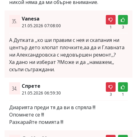
никой няма да ми обърне внимание.
Vanesa
35.
21.05.2026 07:08:00
1
3
А Дупката ,,ко ши правим с нея и скапания ни
център дето хлопат плочките,аа да и Главната
ни Александровска с недовършен ремонт,,?
Ха дано ни изберат ?!Може и да ,,намажем,,
скъпи съграждани.
Спрете
34.
21.05.2026 06:59:30
3
1
Диарията преди тя да ви в спряла !!!
Опомнете се !!!
Разкарайте помията !!!