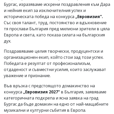
Бургас, изразяваме искрени поздравления към Дара
и нейния екип за изключителния успех и
историческата победа на конкурса
„Евровизия“.
Със своя талант, труд, постоянство и вдъхновение
тя прослави България пред милиони зрители в цяла
Европа и света, като показа силата на българския
дух.
Поздравяваме целия творчески, продуцентски и
организационен екип, който стои зад този успех.
Победата е резултат от професионализъм,
отдаденост и съвместни усилия, които заслужават
уважение и признание.
Във връзка с предстоящото домакинство на
конкурса
„Евровизия 2027“
в България, заявяваме
категоричната подкрепа и ясна заявка на град
Бургас да бъде домакин на едно от най-мащабните
музикални и културни събития в Европа.