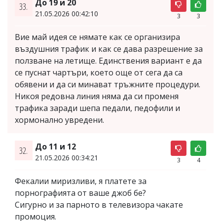
До 19 и 20
33.
21.05.2026 00:42:10
3
3
Вие май идея се нямате как се организира
въздушния трафик и как се дава разрешение за
ползване на летище. Единствения вариант е да
се пуснат чартъри, което още от сега да са
обявени и да си минават тръжните процедури.
Никоя редовна линия няма да си променя
трафика заради шепа педали, педофили и
хормонално увредени.
До 11 и 12
32.
21.05.2026 00:34:21
3
4
Фекалии миризливи, я платете за
порнографията от ваше джоб бе?
Сигурно и за парното в телевизора чакате
промоция.