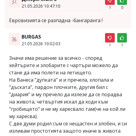
37.
21.05.2026 10:47:10
1
0
Евровизията се разпадна -бангаранга !
BURGAS
36.
21.05.2026 10:02:03
1
1
Значи има решение за всичко - според
хейтърите и злобарите с чартъри можело да
стане да има полети на летището.
На Ванеса "дупката" и и пречела, хлопала и
"дъската", пардон плочките, другия бил с
"диария" и му пречело да излезе да се порадва
на живота, четвъртия искал да ходи към
"гробището" и не му харесвало там(че на кой ли
му харесва).
С две думи родил съм се нещастен и злобен, и си
изливам простотията защото иначе в живота