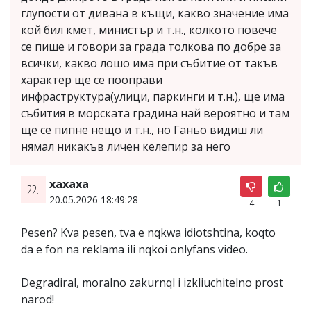
глупости от дивана в къщи, какво значение има
кой бил кмет, министър и т.н., колкото повече
се пише и говори за града толкова по добре за
всички, какво лошо има при събитие от такъв
характер ще се пооправи
инфраструктура(улици, паркинги и т.н.), ще има
събития в морската градина най вероятно и там
ще се пипне нещо и т.н., но Ганьо видиш ли
нямал никакъв личен келепир за него
xaxaxa
22.
20.05.2026 18:49:28
4
1
Pesen? Kva pesen, tva e nqkwa idiotshtina, koqto
da e fon na reklama ili nqkoi onlyfans video.
Degradiral, moralno zakurnql i izkliuchitelno prost
narod!