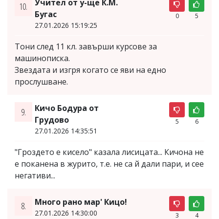
Учител от у-ще К.М.
10.
Бугас
0
5
27.01.2026 15:19:25
Тони след 11 кл. завърши курсове за
машинописка.
Звездата и изгря когато се яви на едно
прослушване.
Кичо Бодура от
9.
Грудово
5
6
27.01.2026 14:35:51
"Гроздето е кисело" казала лисицата... Кичона не
е поканена в журито, т.е. не са й дали пари, и сее
негативи...
Много рано мар' Кицо!
8.
27.01.2026 14:30:00
3
4