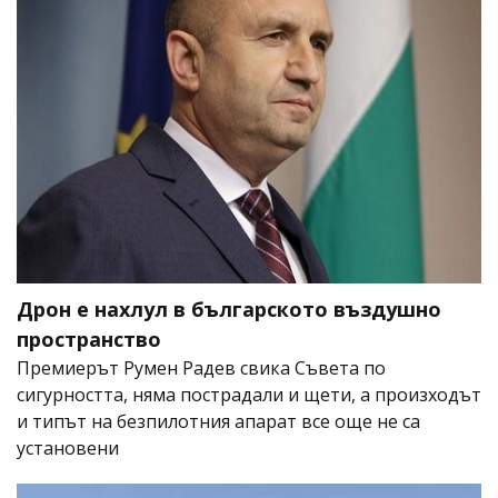
Дрон е нахлул в българското въздушно
пространство
Премиерът Румен Радев свика Съвета по
сигурността, няма пострадали и щети, а произходът
и типът на безпилотния апарат все още не са
установени