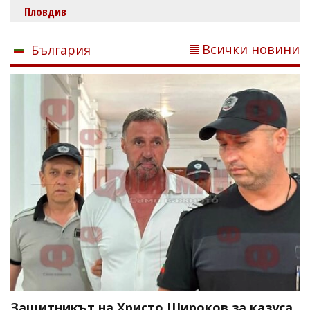
Пловдив
Всички новини
България
Защитникът на Христо Широков за казуса