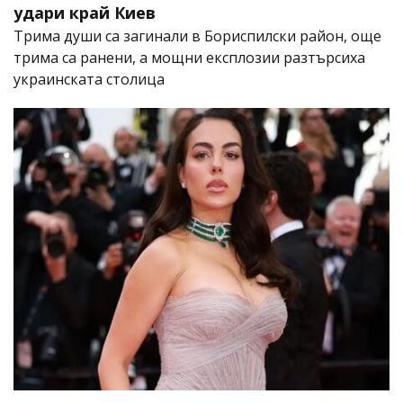
удари край Киев
Трима души са загинали в Бориспилски район, още
трима са ранени, а мощни експлозии разтърсиха
украинската столица