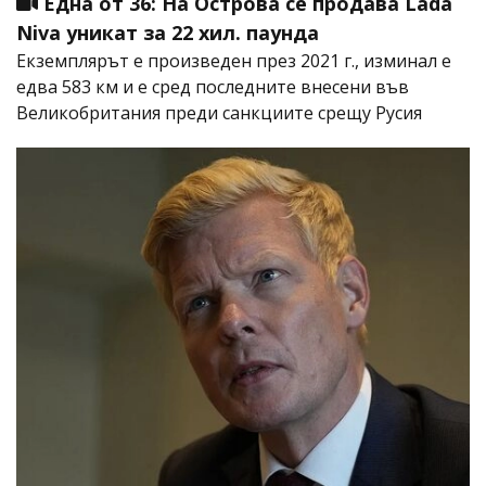
Една от 36: На Острова се продава Lada
Niva уникат за 22 хил. паунда
Екземплярът е произведен през 2021 г., изминал е
едва 583 км и е сред последните внесени във
Великобритания преди санкциите срещу Русия