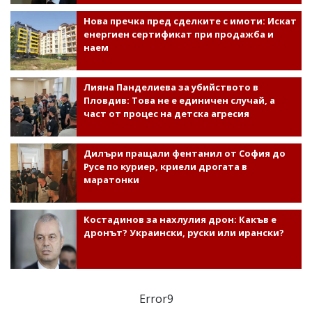
Нова пречка пред сделките с имоти: Искат
енергиен сертификат при продажба и
наем
Лияна Панделиева за убийството в
Пловдив: Това не е единичен случай, а
част от процес на детска агресия
Дилъри пращали фентанил от София до
Русе по куриер, криели дрогата в
маратонки
Костадинов за нахлулия дрон: Какъв е
дронът? Украински, руски или ирански?
Error9