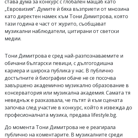
става дума за конкурс с глобален мащаб като
„Евровизия“. Думите ѝ бяха възприети от мнозина
като директен намек към Тони Димитрова, която
тази година е част от журито, съобщават
музикални наблюдатели, цитирани от светски
медии.
Тони Димитрова е сред най-разпознаваемите и
обичани български певици, с дългогодишна
кариера и широка публика у нас. В публично
достъпните ѝ биографии обаче не се посочва
завършено академично музикално образование в
консерватория или музикална академия. Самата тя
неведнъж е разказвала, че пътят ѝ към сцената
започва след участие в конкурс, който я извежда до
професионалната музика, предава lifestyle.bg.
До момента Тони Димитрова не е реагирала
публично на коментарите. В музикалните среди