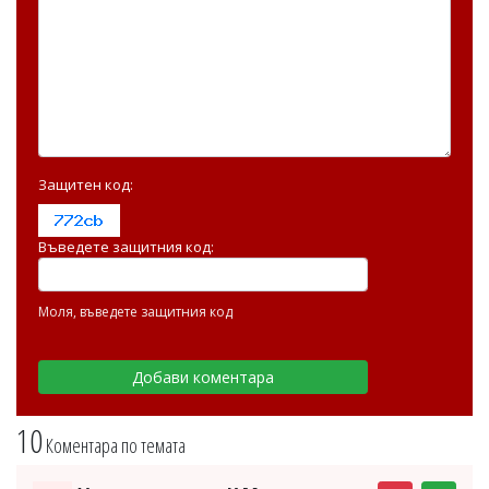
Защитен код:
Въведете защитния код:
Моля, въведете защитния код
10
Коментара по темата