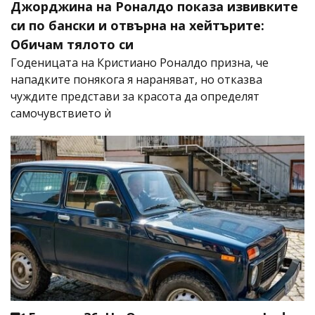
Джорджина на Роналдо показа извивките
си по бански и отвърна на хейтърите:
Обичам тялото си
Годеницата на Кристиано Роналдо призна, че
нападките понякога я нараняват, но отказва
чуждите представи за красота да определят
самочувствието ѝ