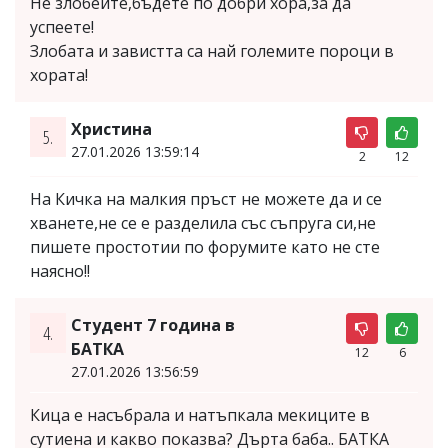
Не злобейте,бъдете по добри хора,за да
успеете!
Злобата и завистта са най големите пороци в
хората!
Христина
5.
27.01.2026 13:59:14
2
12
На Кичка на малкия пръст не можете да и се
хванете,не се е разделила със съпруга си,не
пишете простотии по форумите като не сте
наясно!!
Студент 7 година в
4.
БАТКА
12
6
27.01.2026 13:56:59
Кица е насъбрала и натъпкала мекиците в
сутиена и какво показва? Дърта баба.. БАТКА