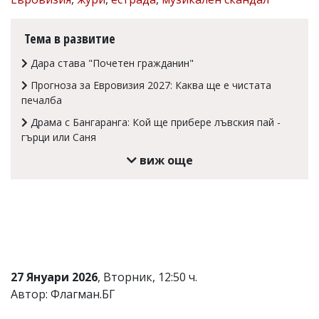
Коментарите
под
Тема в развитие
статиите
се
Дара става "Почетен гражданин"
въвеждат
от
Прогноза за Евровизия 2027: Каква ще е чистата
читателите
печалба
и
редакцията
Драма с Бангаранга: Кой ще прибере лъвския пай -
не
гърци или Саня
носи
отговорност
виж още
за
тях!
Ако
откриете
обиден
за
вас
коментар,
моля
27 Януари 2026
, Вторник, 12:50 ч.
сигнализирайте
Автор: Флагман.БГ
ни!