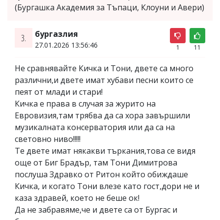
(Бургашка Академия за Тъпаци, Клоуни и Авери)
бургазлия
3.
27.01.2026 13:56:46
1
11
Не сравнявайте Кичка и Тони, двете са много
различни,и двете имат хубави песни които се
пеят от млади и стари!
Кичка е права в случая за журито на
Евровизия,там трябва да са хора завършили
музикалната консерватория или да са на
световно ниво!!!!!
Те двете имат някакви търкания,това се видя
още от Биг Брадър, там Тони Димитрова
послуша Здравко от Ритон който обиждаше
Кичка, и когато Тони влезе като гост,дори не и
каза здравей, което не беше ок!
Да не забравяме,че и двете са от Бургас и