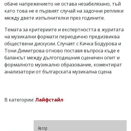
обаче напрежението не остава незабелязано, тъй
като това не е първият случай на задочни реплики
между двете изпълнителки през годините.
Темата за критериите и експертността в журитата
на музикални формати периодично предизвиква
обществени дискусии. Случаят с Кичка Бодурова и
Тони Димитрова отново поставя въпроса къде е
балансът между дългогодишния сценичен опит и
формалното музикално образование, коментират
анализатори от българската музикална сцена.
В категории:
Лайфстайл
Автор