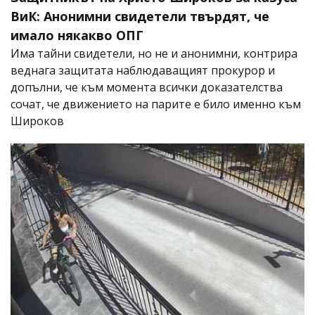
ВиК: Анонимни свидетели твърдят, че
имало някакво ОПГ
Има тайни свидетели, но не и анонимни, контрира
веднага защитата наблюдаващият прокурор и
допълни, че към момента всички доказателства
сочат, че движението на парите е било именно към
Широков