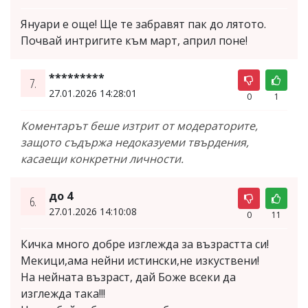
Януари е още! Ще те забравят пак до лятото.
Почвай интригите към март, април поне!
*********
7.
27.01.2026 14:28:01
0
1
Коментарът беше изтрит от модераторите,
защото съдържа недоказуеми твърдения,
касаещи конкретни личности.
до 4
6.
27.01.2026 14:10:08
0
11
Кичка много добре изглежда за възрастта си!
Мекици,ама нейни истински,не изкуствени!
На нейната възраст, дай Боже всеки да
изглежда така!!!