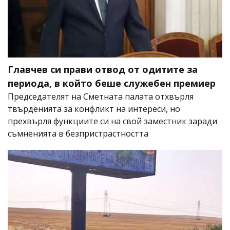
Главчев си прави отвод от одитите за
периода, в който беше служебен премиер
Председателят на Сметната палата отхвърля
твърденията за конфликт на интереси, но
прехвърля функциите си на свой заместник заради
съмненията в безпристрастността