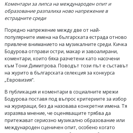
Коментари за липса на международен опит и
образование разпалиха ново напрежение в
естрадните среди
Поредно напрежение между две от най-
популярните имена на българската естрада отново
привлече вниманието на музикалните среди. Кичка
Бодурова отправи остри, макар и завоалирани,
коментари, които бяха разчетени като насочени
към Тони Димитрова. Поводът този път е съставът
на журито в българската селекция за конкурса
„Евровизия“.
В публикация и коментари в социалните мрежи
Бодурова поставя под въпрос критериите за избор
на журиращи, без да назовава конкретни имена. Тя
изразява мнение, че оценяващите трябва да
притежават сериозно музикално образование или
международен сценичен опит, особено когато