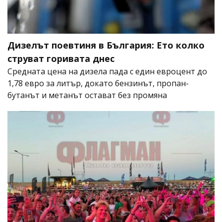
Дизелът поевтиня в България: Ето колко
струват горивата днес
Средната цена на дизела пада с един евроцент до
1,78 евро за литър, докато бензинът, пропан-
бутанът и метанът остават без промяна