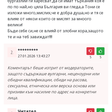
бургазлии ги харесват,да си имат търкания коя е
по по най,но цяла България ви гледа,а Тони се
изложи много,мислих,че е добра душа,но и тя се
влияе от някои които се мислят за мноого
велики!
Бъди себе си,не се влияй от злобни хора,защото
те и на теб завиждат!!!!
*********
2.
27.01.2026 13:43:27
5
5
Коментарът беше изтрит от модераторите,
защото съдържаше вулгарни, нецензурни или
обидни квалификации, обиди на расова,
сексуална, етническа или верска основа или
призиви към насилие по адрес на конкретни
лица.
Читател