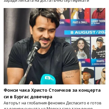
заради липсата на достатъчно сертификати
Фонси чака Христо Стоичков за концерта
си в Бургас довечера
Авторът на глобалния феномен Деспасито е готов
да взриви сцената на Морска гара тази вечер