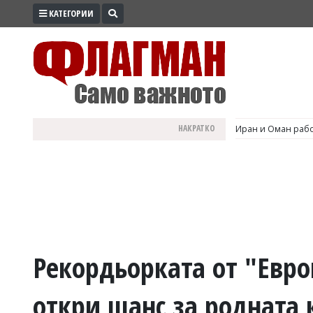
КАТЕГОРИИ
ПРОМО
ЗОНА
ИЗБОРИ
2026
ПРАКТИЧНО
НАКРАТКО
Иран и Оман рабо
КУЛТУРА
ЗДРАВЕ
ПОЛИТИКА
ОБЩИНИ
ОБЩЕСТВО
ЛАЙФСТАЙЛ
Рекордьорката от "Евро
ВОЙНАТА
откри шанс за родната 
В