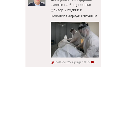
тялото на баща си във
фризер 2 години и
половина заради пенсията
05/08/2026, Сряда 19:55
0