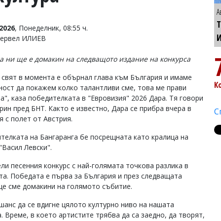
А
Т
2026
, Понеделник, 08:55 ч.
Тервел ИЛИЕВ
а ни ще е домакин на следващото издание на конкурса
 свят в момента е обърнал глава към България и имаме
К
ост да покажем колко талантливи сме, това ме прави
а", каза победителката в "Евровизия" 2026 Дара. Тя говори
рин пред БНТ. Както е известно, Дара се прибра вчера в
С
я с полет от Австрия.
телката на Бангаранга бе посрещната като кралица на
"Васил Левски".
ели песенния конкурс с най-голямата точкова разлика в
та. Победата е първа за България и през следващата
ще сме домакини на голямото събитие.
 шанс да се вдигне цялото културно ниво на нашата
. Време, в което артистите трябва да са заедно, да творят,