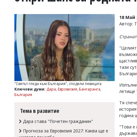
УКРАЙНА
СПОРТ
18 Май 
РАЗСЛЕДВАНЕ
Автор: 
БИЗНЕС
Странат
ЮГ
"Целият
възможн
Управители:
щастлив
Веселин
Василев,
тази сут
email:
Българи
v.vasilev@flagman.bg
Катя
"Светът гледа към България", сподели певицата
Изпълни
Касабова,
Ключови думи:
Дара
,
Евровизия
,
Бангаранга
,
летище 
еmail:
k.kassabova@flagman.bg
България
Тя спеч
Главен
история
Тема в развитие
редактор:
година 
Иван
Дара става "Почетен гражданин"
Колев,
"Това е
email:
Прогноза за Евровизия 2027: Каква ще е
office@flagman.bg
държава