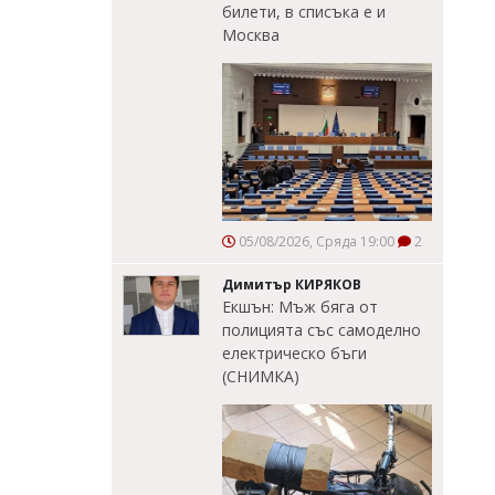
билети, в списъка е и
Москва
05/08/2026, Сряда 19:00
2
Димитър КИРЯКОВ
Екшън: Мъж бяга от
полицията със самоделно
електрическо бъги
(СНИМКА)