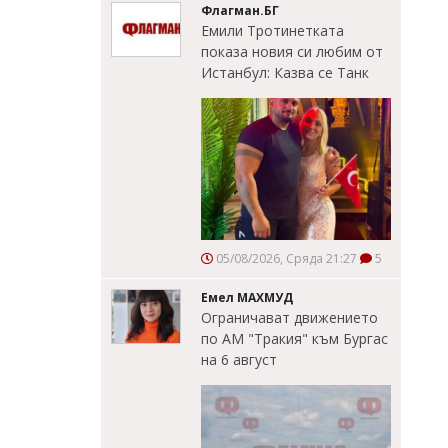
Флагман.БГ
Емили Тротинетката
показа новия си любим от
Истанбул: Казва се Танк
05/08/2026, Сряда 21:27
5
Емел МАХМУД
Ограничават движението
по АМ "Тракия" към Бургас
на 6 август