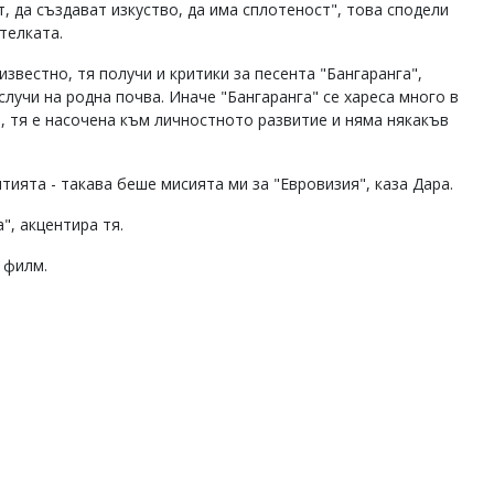
т, да създават изкуство, да има сплотеност", това сподели
телката.
известно, тя получи и критики за песента "Бангаранга",
случи на родна почва. Иначе "Бангаранга" се хареса много в
, тя е насочена към личностното развитие и няма някакъв
тията - такава беше мисията ми за "Евровизия", каза Дара.
", акцентира тя.
т филм.