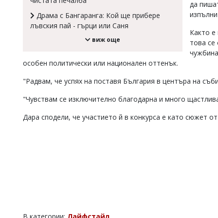
чистата печалба
да пиша
Коментарите
изпълни
Драма с Бангаранга: Кой ще прибере
под
лъвския пай - гърци или Саня
статиите
Както е 
се
виж още
това се 
въвеждат
чужбина
от
особен политически или национален оттенък.
читателите
и
редакцията
"Радвам, че успях на поставя България в центъра на съби
не
носи
"Чувствам се изключително благодарна и много щастлива
отговорност
за
Дара сподели, че участието й в конкурса е като сюжет о
тях!
Ако
откриете
обиден
за
вас
коментар,
моля
сигнализирайте
ни!
В категории:
Лайфстайл