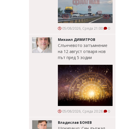
05/08/2026, Сряда 21:00
0
Михаил ДИМИТРОВ
Слънчевото затъмнение
на 12 август отваря нов
път пред 5 зодии
05/08/2026, Сряда 20:28
0
Владислав БОНЕВ
Шокиращо: Син държал