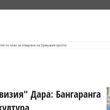
тят по план за отваряне на Ормузкия проток
визия" Дара: Бангаранга
култура