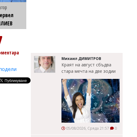
втор
ервел
ИЛИЕВ
7
оментара
Михаил ДИМИТРОВ
Краят на август сбъдва
подели
стара мечта на две зодии
05/08/2026, Сряда 21:57
0