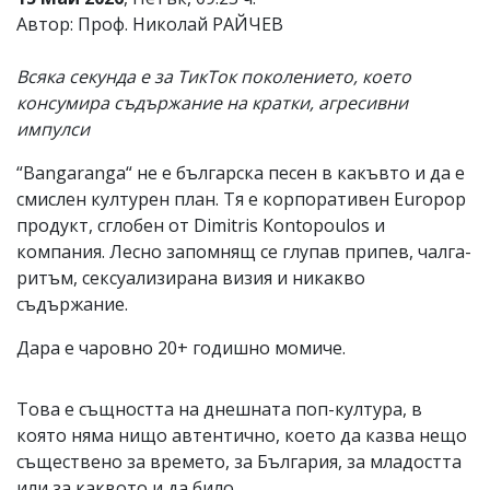
Автор: Проф. Николай РАЙЧЕВ
Всяка секунда е за ТикТок поколението, което
консумира съдържание на кратки, агресивни
импулси
“Bangaranga“ не е българска песен в какъвто и да е
смислен културен план. Тя е корпоративен Europop
продукт, сглобен от Dimitris Kontopoulos и
компания. Лесно запомнящ се глупав припев, чалга-
ритъм, сексуализирана визия и никакво
съдържание.
Дара е чаровно 20+ годишно момиче.
Това е същността на днешната поп-култура, в
която няма нищо автентично, което да казва нещо
съществено за времето, за България, за младостта
или за каквото и да било.