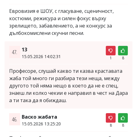
Евровизия е ШОУ, с гласуване, сценичност,
костюми, режисура и силен фокус върху
зрелището, забавлението, а не конкурс за
дълбокомислени скучни песни.
13
47.
15.05.2026 14:02:31
1
8
Професоре, слушай какво ти казва краставата
жаба той много ги разбира тези неща, между
другото той няма нещо в което да не е спец,
знаеш ли колко чекии е направил в чест на Дара
а ти така да я обиждаш.
Васко жабата
46.
15.05.2026 13:25:20
8
8