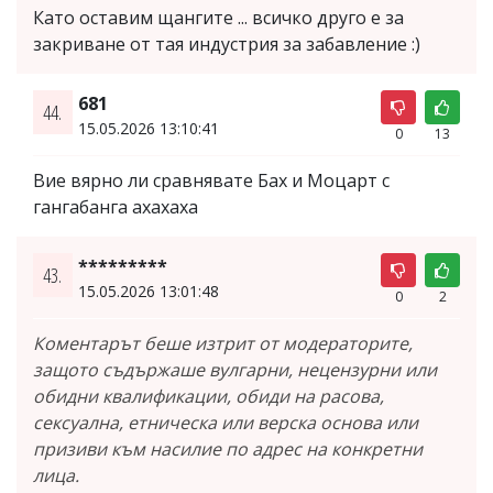
Като оставим щангите ... всичко друго е за
закриване от тая индустрия за забавление :)
681
44.
15.05.2026 13:10:41
0
13
Вие вярно ли сравнявате Бах и Моцарт с
гангабанга ахахаха
*********
43.
15.05.2026 13:01:48
0
2
Коментарът беше изтрит от модераторите,
защото съдържаше вулгарни, нецензурни или
обидни квалификации, обиди на расова,
сексуална, етническа или верска основа или
призиви към насилие по адрес на конкретни
лица.