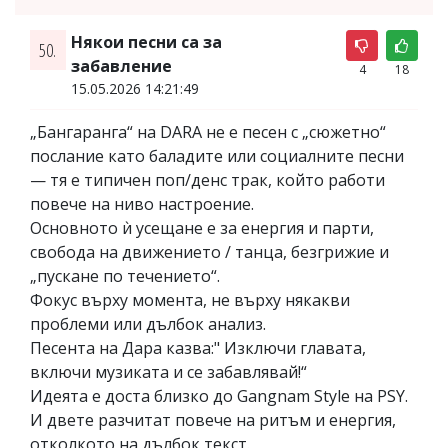
Някои песни са за
50.
забавление
4
18
15.05.2026 14:21:49
„Бангаранга“ на DARA не е песен с „сюжетно“
послание като баладите или социалните песни
— тя е типичен поп/денс трак, който работи
повече на ниво настроение.
Основното ѝ усещане е за енергия и парти,
свобода на движението / танца, безгрижие и
„пускане по течението“.
Фокус върху момента, не върху някакви
проблеми или дълбок анализ.
Песента на Дара казва:" Изключи главата,
включи музиката и се забавлявай!“
Идеята е доста близко до Gangnam Style на PSY.
И двете разчитат повече на ритъм и енергия,
отколкото на дълбок текст.