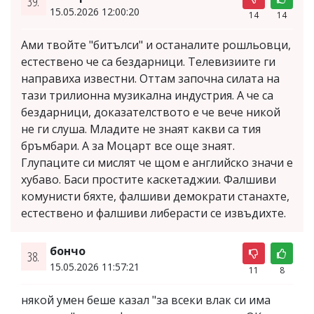
39.
15.05.2026 12:00:20
14
14
Ами твойте "битълси" и останалите рошльовци,
естествено че са бездарници. Телевизиите ги
направиха известни. Оттам започна силата на
тази трилионна музикална индустрия. А че са
бездарници, доказателството е че вече никой
не ги слуша. Младите не знаят какви са тия
бръмбари. А за Моцарт все още знаят.
Глупаците си мислят че щом е английско значи е
хубаво. Баси простите каскетаджии. Фалшиви
комунисти бяхте, фалшиви демократи станахте,
естествено и фалшиви либерасти се извъдихте.
бончо
38.
15.05.2026 11:57:21
11
8
някой умен беше казал "за всеки влак си има