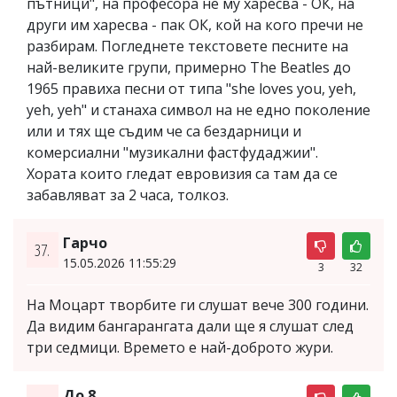
пътници", на професора не му харесва - ОК, на
други им харесва - пак ОК, кой на кого пречи не
разбирам. Погледнете текстовете песните на
най-великите групи, примерно The Beatles до
1965 правиха песни от типа "she loves you, yeh,
yeh, yeh" и станаха символ на не едно поколение
или и тях ще съдим че са бездарници и
комерсиални "музикални фастфудаджии".
Хората които гледат евровизия са там да се
забавляват за 2 часа, толкоз.
Гарчо
37.
15.05.2026 11:55:29
3
32
На Моцарт творбите ги слушат вече 300 години.
Да видим бангарангата дали ще я слушат след
три седмици. Времето е най-доброто жури.
До 8