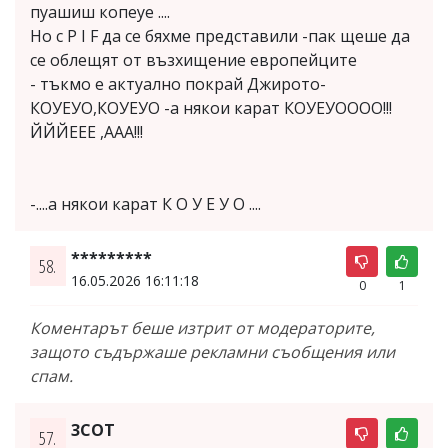
пуашиш копеуе ....
Но с P I F да се бяхме представили -пак щеше да
се облещят от възхищение европейците
- тъкмо е актуално покрай Джирото-
КОУЕУО,КОУЕУО -а някои карат КОУЕУОООО!!!
ЙЙЙЕЕЕ ,ААА!!!
-....а някои карат К О У Е У О ....
*********
58.
16.05.2026 16:11:18
0
1
Коментарът беше изтрит от модераторите,
защото съдържаше рекламни съобщения или
спам.
3COT
57.