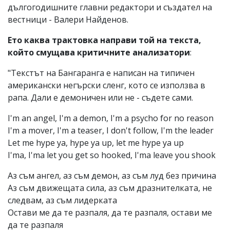
дългогодишните главни редактори и създател на
вестници - Валери Найденов.
Ето каква трактовка направи той на текста,
който смущава критичните анализатори
:
"Текстът на Бангаранга е написан на типичен
американски негърски сленг, кото се използва в
рапа. Дали е демоничен или не - съдете сами.
I'm an angel, I'm a demon, I'm a psycho for no reason
I'm a mover, I'm a teaser, I don't follow, I'm the leader
Let me hype ya, hype ya up, let me hype ya up
I'ma, I'ma let you get so hooked, I'ma leave you shook
Аз съм ангел, аз съм демон, аз съм луд без причина
Аз съм движещата сила, аз съм дразнителката, не
следвам, аз съм лидерката
Остави ме да те разпаля, да те разпаля, остави ме
да те разпаля