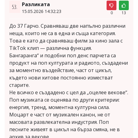
Разликата
53.
15.05.2026 14:32:23
0
13
До 37 Гарчо. Сравняваш две напълно различни
неща, които не са в една и съща категория.
Това е като да сравняваш филм за кино зала с
TikTok клип — различна функция.
Бангаранга“ и подобни поп денс парчета са
продукт на поп културата и радиото, създадени
за моментно въздействие, част от цикъл,
където нови хитове постоянно изместват
старите.
Не всичко е създадено с цел да „оцелее векове“.
Поп музиката се оценява по други критерии:
енергия, тренд, моментна културна сила.
Моцарт е част от музикален канон, не от
масовата развлекателна индустрия. Поп
песните живеят в цикъл на бърза смяна, не в
архив за векове.