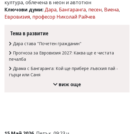
култура, облечена в неон и автотюн
Коментарите
Ключови думи:
Дара
,
Бангаранга
,
песен
,
Виена
,
под
Евровизия
,
професор Николай Райчев
статиите
се
въвеждат
Тема в развитие
от
читателите
Дара става "Почетен гражданин"
и
редакцията
Прогноза за Евровизия 2027: Каква ще е чистата
не
печалба
носи
отговорност
Драма с Бангаранга: Кой ще прибере лъвския пай -
за
гърци или Саня
тях!
Ако
виж още
откриете
обиден
за
вас
коментар,
моля
сигнализирайте
ни!
15 Май 2026
, Петък, 09:23 ч.