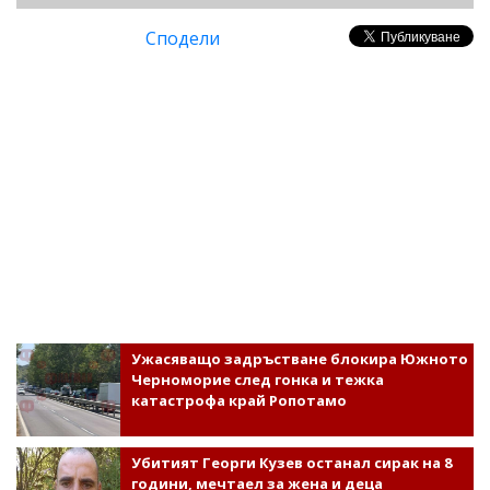
Сподели
Ужасяващо задръстване блокира Южното
Черноморие след гонка и тежка
катастрофа край Ропотамо
Убитият Георги Кузев останал сирак на 8
години, мечтаел за жена и деца