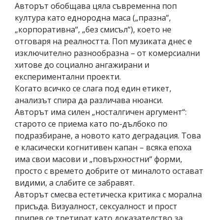
Авторът обобщава цяла съвременна поп
култура като еднородна маса („празна“,
„корпоративна“, „без смисъл“), което не
отговаря на реалността. Поп музиката днес е
изключително разнообразна – от комерсиални
хитове до социално ангажирани и
експериментални проекти.
Когато всичко се слага под един етикет,
анализът спира да различава нюанси.
Авторът има силен „носталгичен аргумент“:
старото се приема като по-дълбоко по
подразбиране, а новото като деградация. Това
е класически когнитивен капан – всяка епоха
има свои масови и „повърхностни“ форми,
просто с времето добрите от миналото остават
видими, а слабите се забравят.
Авторът смесва естетическа критика с морална
присъда. Визуалност, сексуалност и прост
припев се третират като доказателство за