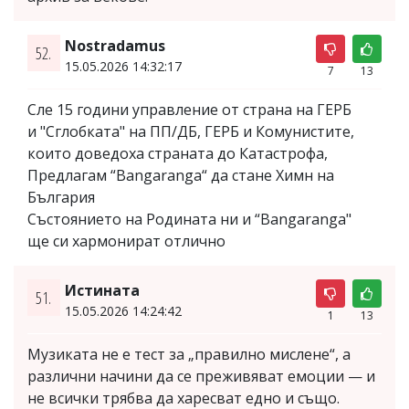
Nostradamus
52.
15.05.2026 14:32:17
7
13
Сле 15 години управление от страна на ГЕРБ
и "Сглобката" на ПП/ДБ, ГЕРБ и Комунистите,
които доведоха страната до Катастрофа,
Предлагам “Bangaranga“ да стане Химн на
България
Състоянието на Родината ни и “Bangaranga"
ще си хармонират отлично
Истината
51.
15.05.2026 14:24:42
1
13
Музиката не е тест за „правилно мислене“, а
различни начини да се преживяват емоции — и
не всички трябва да харесват едно и също.