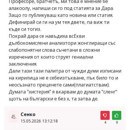
Професоре, братчетъ, ми това е мнение бе
алакоолу, напиши си го под статията за Дара.
Защо го публикуваш като новина или статия.
Дефинирай си ги на ум тея двете, па виж ти
къде си тогиз.
Покрай дара се навъдиха всЕкви
дълбокомислени анализтори жонглиращи със
слабопонятни слова съчетани в сложни
изречения от които струят гениални
заключения.
Дали тази тази палитра от чужди думи изписани
на кирилица не е себеизтъкване, пък било то и
неосъзнато преценете сами(плагиатствам).
Думата "хистерия" я вкарвам до думата "сленг"
щотъ на български е без х, та затва де.
Сенко
45.
15.05.2026 13:12:18
4
9