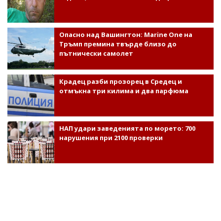
Опасно над Вашингтон: Marine One на
Тръмп премина твърде близо до
пътнически самолет
Крадец разби прозорец в Средец и
отмъкна три килима и два парфюма
НАП удари заведенията по морето: 700
нарушения при 2100 проверки