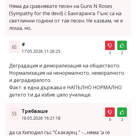
Няма да сравнявате песен на Guns N Roses
(Sympathy for the devil) с Бангаранга. Гънс са на
светлинни години от тая песен. Не казвам, че е
лоша, но..
#
60.
17.05.2026 11:26:25
3
2
Деградация и деморализация на обществото.
Нормализация на ненормалното, неморалното
и деградиралото.
Факт: в една държава е НАПЪЛНО НОРМАЛНО
детето ти да избие цяло училище.
Трябваше
59.
16.05.2026 16:21:18
0
2
да са Хиподил със "Скакауец " -....няма 'а се