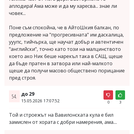
аплодира! Ама може и да му харесва... знае ли
човек...
Поне съм спокойна, че в АйтоШкия балкан, по
предложение на "прогресивната" им даскалица,
ууупс, тийчърка, ще научат добър и автентичен
"английски", точно като този на малцинството
което ако Ник беше нарекъл така в САЩ, щеше
да бъде пратен в затвора или най-малкото
щеше да получи масово обществено порицание
пред строя.
до 29
54.
15.05.2026 17:07:52
0
3
Той и строежът на Вавилонската кула е бил
замислен от хората с добри намерения, ама....