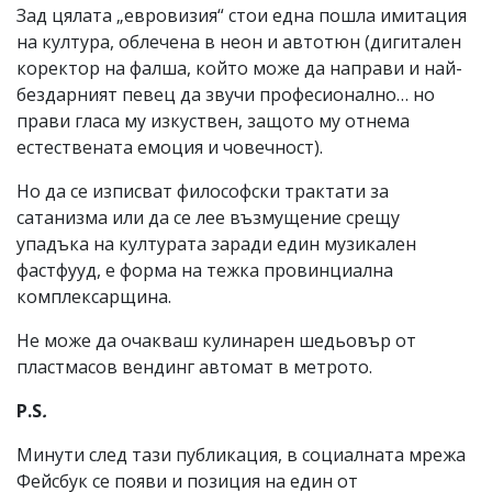
Зад цялата „евровизия“ стои една пошла имитация
на култура, облечена в неон и автотюн (дигитален
коректор на фалша, който може да направи и най-
бездарният певец да звучи професионално… но
прави гласа му изкуствен, защото му отнема
естествената емоция и човечност).
Но да се изписват философски трактати за
сатанизма или да се лее възмущение срещу
упадъка на културата заради един музикален
фастфууд, е форма на тежка провинциална
комплексарщина.
Не може да очакваш кулинарен шедьовър от
пластмасов вендинг автомат в метрото.
P.S
.
Минути след тази публикация, в социалната мрежа
Фейсбук се появи и позиция на един от