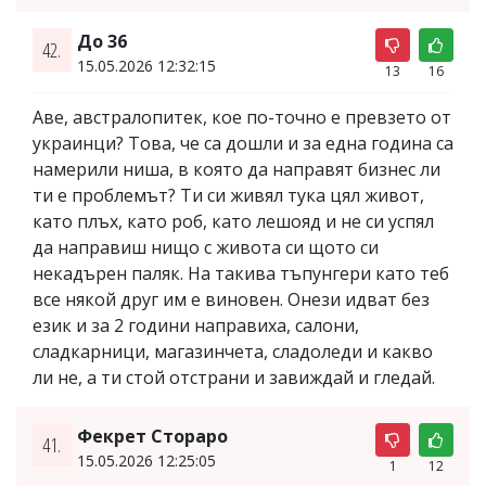
До 36
42.
15.05.2026 12:32:15
13
16
Аве, австралопитек, кое по-точно е превзето от
украинци? Това, че са дошли и за една година са
намерили ниша, в която да направят бизнес ли
ти е проблемът? Ти си живял тука цял живот,
като плъх, като роб, като лешояд и не си успял
да направиш нищо с живота си щото си
некадърен паляк. На такива тъпунгери като теб
все някой друг им е виновен. Онези идват без
език и за 2 години направиха, салони,
сладкарници, магазинчета, сладоледи и какво
ли не, а ти стой отстрани и завиждай и гледай.
Фекрет Стораро
41.
15.05.2026 12:25:05
1
12