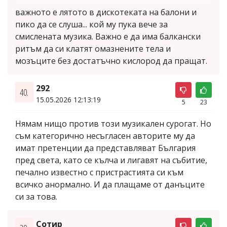
важното е лятото в дискотеката на балони и
пико да се слуша... кой му пука вече за
смислената музика. Важно е да има балкански
ритъм да си клатят омазнените тела и
мозъците без достатъчно кислород да пращат.
292
40.
15.05.2026 12:13:19
5
23
Нямам нищо против този музикален сурогат. Но
съм категорично несъгласен авторите му да
имат претенции да представляват България
пред света, като се кълча и лигавят на събитие,
печално известно с пристрастията си към
всичко анормално. И да плащаме от данъците
си за това.
Сотир