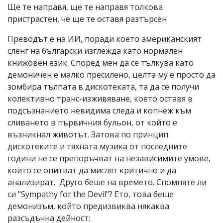
Ще те направя, ще те направя толкова
пристрастен, че ще те оставя разтърсен
Преводът е на ИИ, поради което американският
сленг на български изглежда като нормален
книжовен език. Според мен да се тълкува като
демоничен е малко пресилено, целта му е просто да
зомбира тълпата в дискотеката, та да се получи
колективно транс-изживяване, което оставя в
подсъзнанието невидима следа и копнеж към
сливането в първичния бульон, от който е
възникнал животът. Затова по принцип
дискотеките и тяхната музика от последните
години не се препоръчват на независимите умове,
които се опитват да мислят критично и да
анализират. Друго беше на времето. Спомняте ли
си "Sympathy for the Devil"? Ето, това беше
демонизъм, който предизвиква някаква
разсъдъчна дейност: