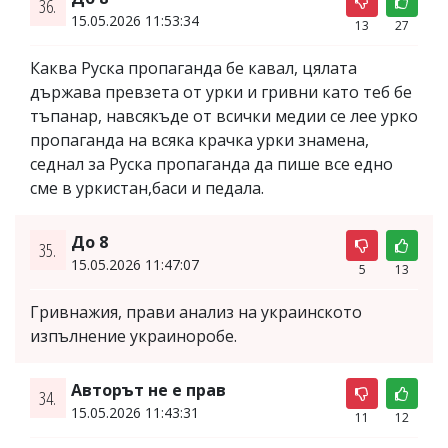
36.
15.05.2026 11:53:34
13
27
Каква Руска пропаганда бе кавал, цялата
държава превзета от урки и гривни като теб бе
тъпанар, навсякъде от всички медии се лее урко
пропаганда на всяка крачка урки знамена,
седнал за Руска пропаганда да пише все едно
сме в уркистан,баси и педала.
До 8
35.
15.05.2026 11:47:07
5
13
Гривнажия, прави анализ на украинското
изпълнение украиноробе.
Авторът не е прав
34.
15.05.2026 11:43:31
11
12