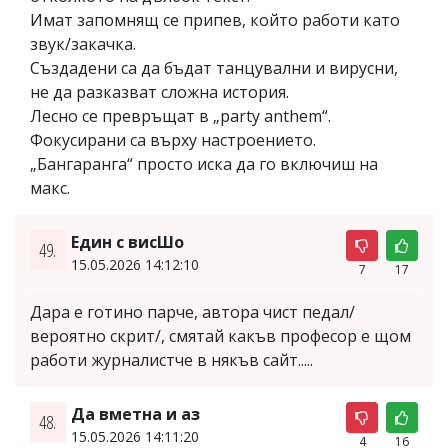
Имат запомнящ се припев, който работи като
звук/закачка.
Създадени са да бъдат танцувални и вирусни,
не да разказват сложна история.
Лесно се превръщат в „party anthem“.
Фокусирани са върху настроението.
„Бангаранга“ просто иска да го включиш на
макс.
Един с висШо
49.
15.05.2026 14:12:10
7
17
Дара е готино парче, автора чист педал/
вероятно скрит/, смятай какъв професор е щом
работи журналистче в някъв сайт.....
Да вметна и аз
48.
15.05.2026 14:11:20
4
16