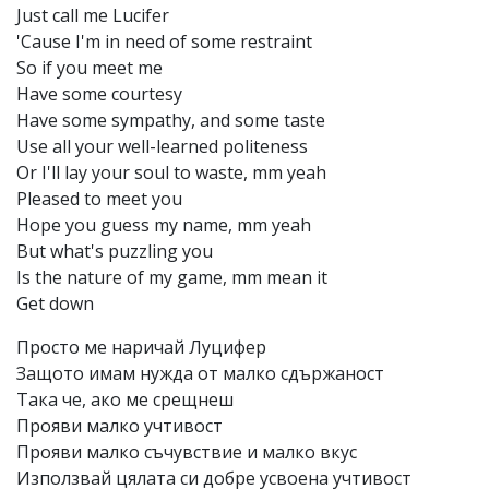
Just call me Lucifer
'Cause I'm in need of some restraint
So if you meet me
Have some courtesy
Have some sympathy, and some taste
Use all your well-learned politeness
Or I'll lay your soul to waste, mm yeah
Pleased to meet you
Hope you guess my name, mm yeah
But what's puzzling you
Is the nature of my game, mm mean it
Get down
Просто ме наричай Луцифер
Защото имам нужда от малко сдържаност
Така че, ако ме срещнеш
Прояви малко учтивост
Прояви малко съчувствие и малко вкус
Използвай цялата си добре усвоена учтивост