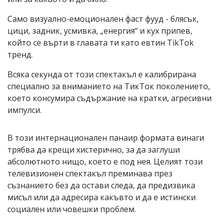
Само визуално-емоционален фаст фууд - блясък,
цици, задник, усмивка, „енергия“ и кух припев,
който се върти в главата ти като евтин TikTok
тренд.
Всяка секунда от този спектакъл е калибрирана
специално за вниманието на ТикТок поколението,
което консумира съдържание на кратки, агресивни
импулси.
В този интернационален панаир формата винаги
трябва да крещи хистерично, за да заглуши
абсолютното нищо, което е под нея. Целият този
телевизионен спектакъл преминава през
съзнанието без да остави следа, да предизвика
мисъл или да адресира какъвто и да е истински
социален или човешки проблем.