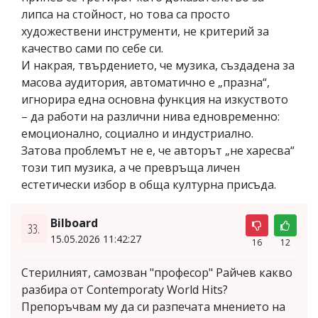
липса на стойност, но това са просто
художествени инструменти, не критерий за
качество сами по себе си.
И накрая, твърдението, че музика, създадена за
масова аудитория, автоматично е „празна“,
игнорира една основна функция на изкуството
– да работи на различни нива едновременно:
емоционално, социално и индустриално.
Затова проблемът не е, че авторът „не харесва“
този тип музика, а че превръща личен
естетически избор в обща културна присъда.
Bilboard
33.
15.05.2026 11:42:27
16
12
Стерилният, самозван "професор" Райчев какво
разбира от Contemporaty World Hits?
Препоръчвам му да си разпечата мнението на