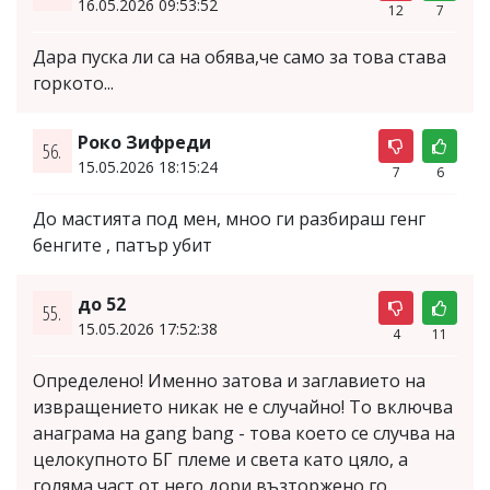
16.05.2026 09:53:52
12
7
Дара пуска ли са на обява,че само за това става
горкото...
Роко Зифреди
56.
15.05.2026 18:15:24
7
6
До мастията под мен, мноо ги разбираш генг
бенгите , патър убит
до 52
55.
15.05.2026 17:52:38
4
11
Определено! Именно затова и заглавието на
извращението никак не е случайно! То включва
анаграма на gang bang - това което се случва на
целокупното БГ племе и света като цяло, а
голяма част от него дори възторжено го