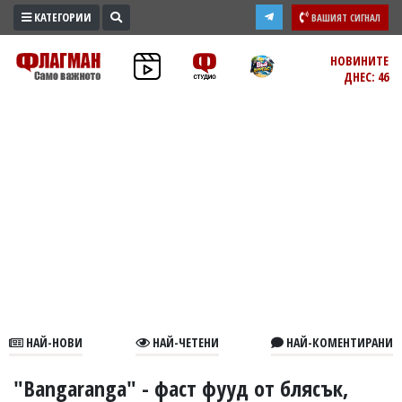
КАТЕГОРИИ
ВАШИЯТ СИГНАЛ
ПРОМО
НОВИНИТЕ
ДНЕС: 46
ЗОНА
ИЗБОРИ
2026
ПРАКТИЧНО
КУЛТУРА
ЗДРАВЕ
ПОЛИТИКА
ОБЩИНИ
ОБЩЕСТВО
ЛАЙФСТАЙЛ
НАЙ-НОВИ
НАЙ-ЧЕТЕНИ
НАЙ-КОМЕНТИРАНИ
ВОЙНАТА
В
"Bangaranga" - фаст фууд от блясък,