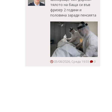
тялото на баща си във
фризер 2 години и
половина заради пенсията
05/08/2026, Сряда 19:55
0