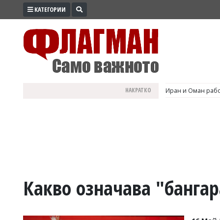
КАТЕГОРИИ
ПРОМО
ЗОНА
ИЗБОРИ
2026
ПРАКТИЧНО
НАКРАТКО
Иран и Оман рабо
КУЛТУРА
ЗДРАВЕ
ПОЛИТИКА
ОБЩИНИ
ОБЩЕСТВО
ЛАЙФСТАЙЛ
Какво означава "бангар
ВОЙНАТА
В