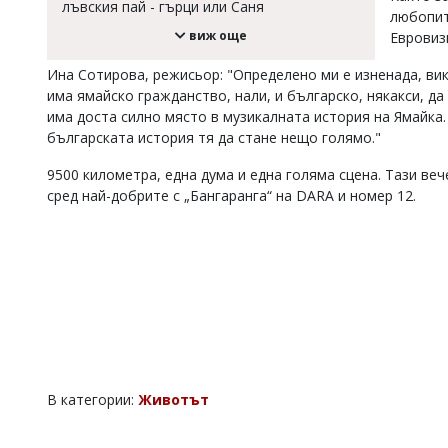
лъвския пай - гърци или Саня
любопит
Коментарите
виж още
Евровиз
под
статиите
Ина Сотирова, режисьор: "Определено ми е изненада, вика
се
въвеждат
има ямайско гражданство, нали, и българско, някакси, да
от
има доста силно място в музикалната история на Ямайка.
читателите
българската история тя да стане нещо голямо."
и
редакцията
9500 километра, една дума и една голяма сцена. Тази ве
не
сред най-добрите с „Бангаранга“ на DARA и номер 12.
носи
отговорност
за
тях!
Ако
откриете
обиден
за
вас
коментар,
моля
В категории:
Животът
сигнализирайте
ни!