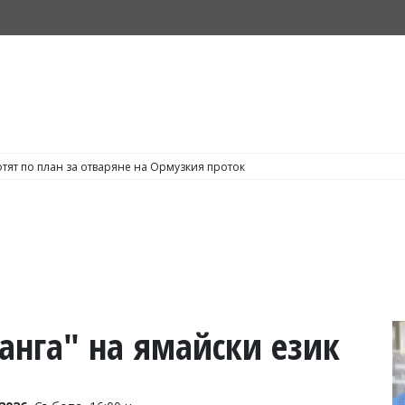
тят по план за отваряне на Ормузкия проток
анга" на ямайски език