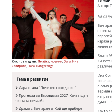
16 Май 
УКРАЙНА
Автор: 
СПОРТ
На патуа
РАЗСЛЕДВАНЕ
БИЗНЕС
Бангара
песента 
ЮГ
европей
израза 
Управители:
живее п
Веселин
Василев,
Близо 9
email:
Кингстъ
Ключови думи:
Ямайка
,
новини
,
Dara
,
Ина
v.vasilev@flagman.bg
Сотирова
,
Dara
,
Bangaranga
различни
Катя
Касабова,
Ина Соти
еmail:
k.kassabova@flagman.bg
Тема в развитие
означав
е само 
Главен
Дара става "Почетен гражданин"
редактор:
термин 
Иван
Прогноза за Евровизия 2027: Каква ще е
направе
Колев,
чистата печалба
дума — 
email:
Драма с Бангаранга: Кой ще прибере
office@flagman.bg
Както за