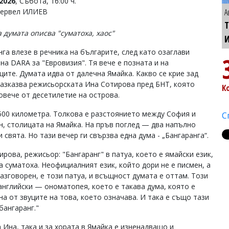
2026
, Събота, 16:00 ч.
Тервел ИЛИЕВ
А
Т
 думата описва "суматоха, хаос"
нга влезе в речника на българите, след като озаглави
на DARA за "Евровизия". Тя вече е позната и на
ците. Думата идва от далечна Ямайка. Какво се крие зад
разказва режисьорската Ина Сотирова пред БНТ, която
К
овече от десетилетие на острова.
500 километра. Толкова е разстоянието между София и
С
н, столицата на Ямайка. На пръв поглед — два напълно
 свята. Но тази вечер ги свързва една дума - „Бангаранга“.
рова, режисьор: "Бангаранг" в патуа, което е ямайски език,
а суматоха. Неофициалният език, който дори не е писмен, а
разговорен, е този патуа, и всъщност думата е оттам. Този
английски — ономатопея, което е такава дума, която е
на от звуците на това, което означава. И така е също тази
бангаранг."
 Ина, така и за хората в Ямайка е изненадващо и