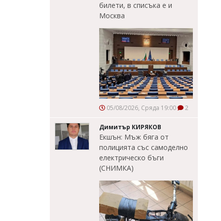
билети, в списъка е и
Москва
05/08/2026, Сряда 19:00
2
Димитър КИРЯКОВ
Екшън: Мъж бяга от
полицията със самоделно
електрическо бъги
(СНИМКА)