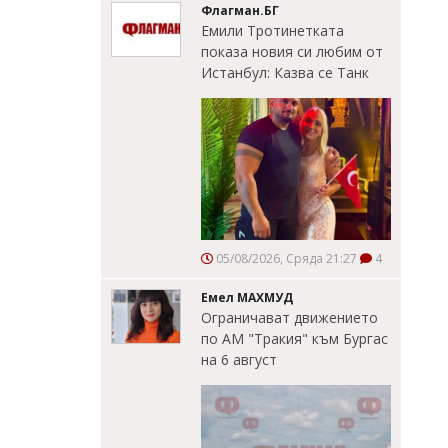
Флагман.БГ
Емили Тротинетката
показа новия си любим от
Истанбул: Казва се Танк
05/08/2026, Сряда 21:27
4
Емел МАХМУД
Ограничават движението
по АМ "Тракия" към Бургас
на 6 август