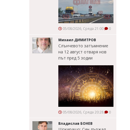
05/08/2026, Сряда 21:00
0
Михаил ДИМИТРОВ
Слънчевото затъмнение
на 12 август отваря нов
път пред 5 зодии
05/08/2026, Сряда 20:28
0
Владислав БОНЕВ
Шокиращо: Син държал