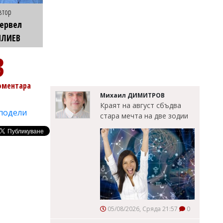
втор
ервел
ИЛИЕВ
3
оментара
Михаил ДИМИТРОВ
Краят на август сбъдва
подели
стара мечта на две зодии
05/08/2026, Сряда 21:57
0