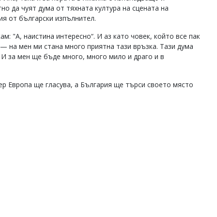
но да чуят дума от тяхната култура на сцената на
ия от български изпълнител.
м: "А, наистина интересно“. И аз като човек, който все пак
 — на мен ми стана много приятна тази връзка. Тази дума
 И за мен ще бъде много, много мило и драго и в
чер Европа ще гласува, а България ще търси своето място