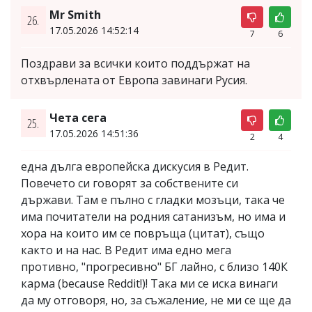
Mr Smith
26.
17.05.2026 14:52:14
7
6
Поздрави за всички които поддържат на
отхвърлената от Европа завинаги Русия.
Чета сега
25.
17.05.2026 14:51:36
2
4
една дълга европейска дискусия в Редит.
Повечето си говорят за собствените си
държави. Там е пълно с гладки мозъци, така че
има почитатели на родния сатанизъм, но има и
хора на които им се повръща (цитат), също
както и на нас. В Редит има едно мега
противно, "прогресивно" БГ лайно, с близо 140К
карма (because Reddit!)! Така ми се иска винаги
да му отговоря, но, за съжаление, не ми се ще да