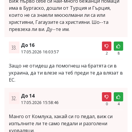
Виж първо себе си най-много бежанци помаци
има в Бургаско, дошли от Турция и Гърция,
които не са знаели мюсюлмани ли са или
християни, Гагаузите са християни. Шо--та
превзеха ли ви. Ду--те им.
До 16
33.
17.05.2026 16:03:57
2
8
Защо не отидеш да помогнеш на братята си в
украина, да ти влезе на теб преди те да влязат в
ЕС.
До 14
32.
17.05.2026 15:58:46
0
4
Манго от Комлука, хакай си го педал, виж си
изпълните ли те само педали и разголени
курваляци.