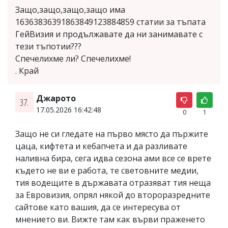
Защо,защо,защо,защо има
16363836391863849123884859 статии за тъпата
ГейВизия и продължавате да ни занимавате с
тези тъпотии???
Спечелихме ли? Спечелихме!
. Край
Джарото
37.
17.05.2026 16:42:48
0
1
Защо не си гледате на първо място да пържите
цаца, кифтета и кебапчета и да разливате
наливна бира, сега идва сезона ами все се врете
където не ви е работа, те световните медии,
тия водещите в държавата отразяват тия неща
за Евровизия, опрял някой до второразредните
сайтове като вашия, да се интересува от
мнението ви. Вижте там как върви праженето