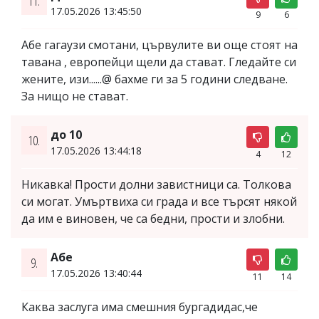
11.
17.05.2026 13:45:50
9
6
Абе гагаузи смотани, цървулите ви още стоят на
тавана , европейци щели да стават. Гледайте си
жените, изи......@ бахме ги за 5 години следване.
За нищо не стават.
до 10
10.
17.05.2026 13:44:18
4
12
Никавка! Прости долни завистници са. Толкова
си могат. Умъртвиха си града и все търсят някой
да им е виновен, че са бедни, прости и злобни.
Абе
9.
17.05.2026 13:40:44
11
14
Каква заслуга има смешния бургадидас,че