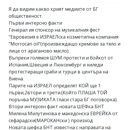
Я да видим какво крият медиите от БГ
общественост.
Първи интерсно факти
Генерал ия спонсор на музикалния фест
"Евровизия е ИЗРАЕЛска козметипна компания
"Morrocan oil"(произвеждащо кремове за тяло и
лице от араганово масло).
Въпреки голямоя ШУМ протести и бойкот от
Испания,Швеция и Люксембург и хиледи
протестиращи сраби и турци в центъра на
Виена.
Парите на ИЗРАЕЛ определят КОЙ ще 1
първи,2втори и трети.(Който ПЛАША ТОЙ
поръчва МУЗИКАТА гласи стара БГ поговорка).
Втори интерсен факт новата ШЕФка БНТ
Милена Милутинова е македонска ЕВРЕЙКА от
сефарадски(МАРОКАНски ) произход
Новата шефка БНТ известна с направата на