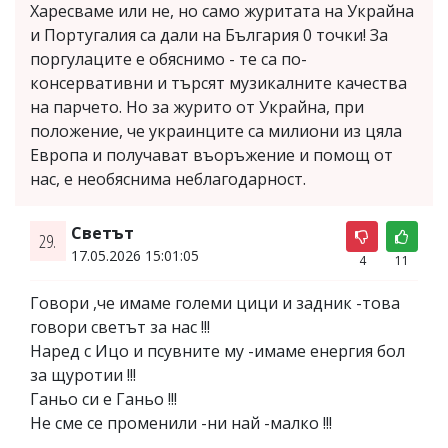
Харесваме или не, но само журитата на Украйна
и Португалия са дали на България 0 точки! За
поргулаците е обяснимо - те са по-
консервативни и търсят музикалните качества
на парчето. Но за журито от Украйна, при
положение, че украинците са милиони из цяла
Европа и получават въоръжение и помощ от
нас, е необяснима неблагодарност.
Светът
29.
17.05.2026 15:01:05
4
11
Говори ,че имаме големи цици и задник -това
говори светът за нас !!!
Наред с Ицо и псувните му -имаме енергия бол
за щуротии !!!
Ганьо си е Ганьо !!!
Не сме се променили -ни най -малко !!!