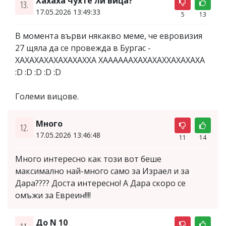
Хахаха чухте ли вица?
13.
17.05.2026 13:49:33
5
13
В момента върви някакво меме, че евровизия
27 щяла да се провежда в Бургас -
ХАХАХАХАХАХАХАХХА ХААААААХАХАХАХХАХАХАХА
:D :D :D :D :D
Големи вицове.
Много
12.
17.05.2026 13:46:48
11
14
Много интересно как този вот беше
максимално най-много само за Израел и за
Дара???? Доста интересно! А Дара скоро се
омъжи за Евреин!!!!
До N 10