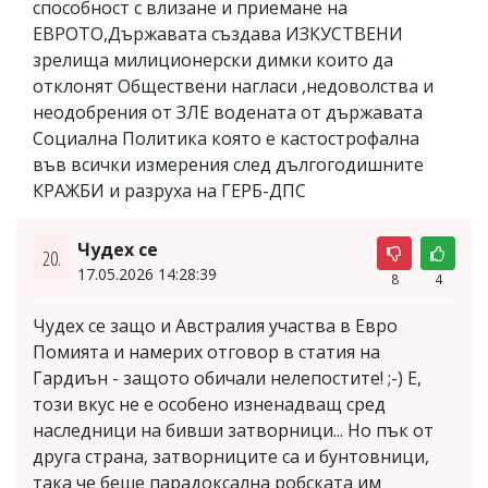
способност с влизане и приемане на
ЕВРОТО,Държавата създава ИЗКУСТВЕНИ
зрелища милиционерски димки които да
отклонят Обществени нагласи ,недоволства и
неодобрения от ЗЛЕ водената от държавата
Социална Политика която е кастострофална
във всички измерения след дългогодишните
КРАЖБИ и разруха на ГЕРБ-ДПС
Чудех се
20.
17.05.2026 14:28:39
8
4
Чудех се защо и Австралия участва в Евро
Помията и намерих отговор в статия на
Гардиън - защото обичали нелепостите! ;-) Е,
този вкус не е особено изненадващ сред
наследници на бивши затворници... Но пък от
друга страна, затворниците са и бунтовници,
така че беше парадоксална робската им