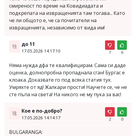
смиреност по време на Ковидиадата и
подкрепата на извращенията там тогава... Като
че ли общото е, че са почитатели на
извращенията, независимо от вида им!
до 11
19.
17.05.2026 14:17:10
7
6
Няма нужда дфа те квалифицирам. Сама си даде
оценка, долнопробна пропаднала сган! Бургас е
клоака. Доказвате го под всяка статия тук.
Умряхте от яд! Жалкари прости! Научете се, че не
сте пъпа на света! На никого не му пука за вас!
Кое е по-добро?
18.
17.05.2026 14:14:17
2
0
BULGARANGA: