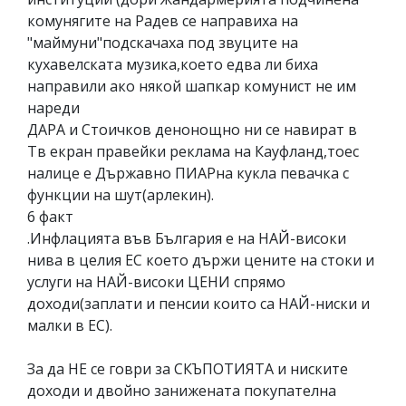
комунягите на Радев се направиха на
"маймуни"подскачаха под звуците на
кухавелската музика,което едва ли биха
направили ако някой шапкар комунист не им
нареди
ДАРА и Стоичков денонощно ни се навират в
Тв екран правейки реклама на Кауфланд,тоес
налице е Държавно ПИАРна кукла певачка с
функции на шут(арлекин).
6 факт
.Инфлацията във България е на НАЙ-високи
нива в целия ЕС което държи цените на стоки и
услуги на НАЙ-високи ЦЕНИ спрямо
доходи(заплати и пенсии които са НАЙ-ниски и
малки в ЕС).
За да НЕ се говри за СКЪПОТИЯТА и ниските
доходи и двойно занижената покупателна