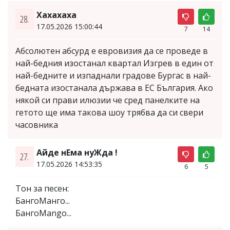
Хахахаха
28.
17.05.2026 15:00:44
7
14
Абсолютен абсурд е евровизия да се проведе в
най-бедния изостанал квартал Изгрев в един от
най-бедните и изпаднали градове Бургас в най-
бедната изостанала държава в ЕС България. Ако
някой си прави илюзии че сред панелките на
гетото ще има такова шоу трябва да си свери
часовника
Айде нЕма нyЖда !
27.
17.05.2026 14:53:35
6
5
Тон за песен:
БангоМанго...
БангоMango...