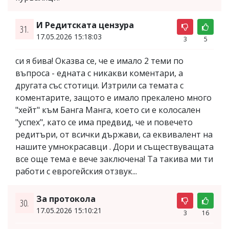
И Редитската цензура
31.
17.05.2026 15:18:03
3
5
си я бива! Оказва се, че е имало 2 теми по
въпроса - едната с никакви коментари, а
другата със стотици. Изтрили са темата с
коментарите, защото е имало прекалено много
"хейт" към Банга Манга, което си е колосален
"успех", като се има предвид, че и повечето
редитъри, от всички държави, са еквивалент на
нашите умнокрасавци . Дори и съществуващата
все още тема е вече заключена! Та такива ми ти
работи с еврогейския отзвук...
За протокола
30.
17.05.2026 15:10:21
3
16