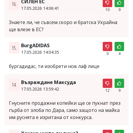
СИЛЕН ЕС
16.
17.05.2026 14:06:41
10
9
Знаете ли, че съвсем скоро и братска Украйна
ще влезе в ЕС?
BurgADIDAS
15.
17.05.2026 14:04:35
0
4
бургадидас, ти изобрети нов лаф лице
Възраждане Максуда
14.
17.05.2026 13:59:42
12
9
Гнусните продажни копейки ще се пукнат през
гърба от злоба по Дара, само защото на майка
им руснята е изритана от конкурса.