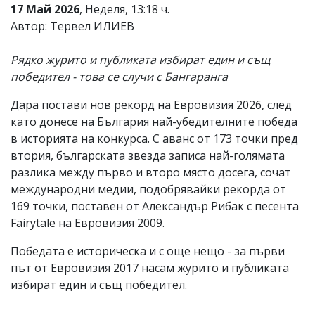
17 Май 2026
, Неделя, 13:18 ч.
Автор: Тервел ИЛИЕВ
Рядко журито и публиката избират един и същ
победител - това се случи с Бангаранга
Дара постави нов рекорд на Евровизия 2026, след
като донесе на България най-убедителните победа
в историята на конкурса. С аванс от 173 точки пред
втория, българската звезда записа най-голямата
разлика между първо и второ място досега, сочат
международни медии, подобрявайки рекорда от
169 точки, поставен от Александър Рибак с песента
Fairytale на Евровизия 2009.
Победата е историческа и с още нещо - за първи
път от Евровизия 2017 насам журито и публиката
избират един и същ победител.