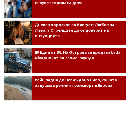
струват горивата днес
Дневен хороскоп за 8 август: Любов за
Лъва, а Стрелците да се доверят на
интуицията
Една от 36: На Острова се продава Lada
Niva уникат за 22 хил. паунда
Рейн падна до невиждано ниво, сушата
задушава речния транспорт в Европа