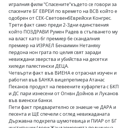
игралния филм "Спасените"където се говори за
спасените БГ ЕВРЕИ по времето на ВСВ който е
одобрен от СЕК-СветовенбЕврейски Конгрес.
Трети факт само преди 2-3дни единствения
който ПОЗДРАВИ Румен Радев в стъпването му
на власт като бг премиер бе скандалния
премиер на ИЗРАЕЛ Бенаимин Нетаняху
пердона нон грата по целия свят заради
невиждани зверства и убийства на десетки
хиледи палестински ДЕЦА.
Четвърти факт във ВИЕНА е отраснал изучен и
работил във БАНКА вицепрепиера Атанас
Пеканов продукт на певеените куфарпета с БКП
и ДС пари изнесени от Огнвн Дойнов и Луканов
във виенски банки.
Пети факт предварително се знаеше че ДАРА и
песента и ЩЕ спечели с оглед невижаданата
Държавна подкрепа шумотевица и ПИАР от БГ
институции (дори Жандармерията подчинена