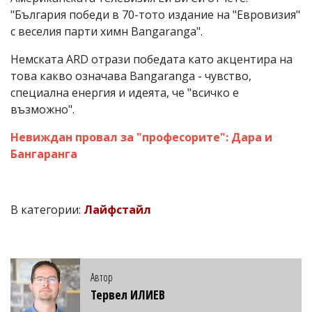
"България победи в 70-тото издание на "Евровизия"
с веселия парти химн Bangaranga".
Немската ARD отрази победата като акцентира на
това какво означава Bangaranga - чувство,
специална енергия и идеята, че "всичко е
възможно".
Невиждан провал за "професорите": Дара и
Бангаранга
В категории:
Лайфстайл
Автор
Тервел ИЛИЕВ