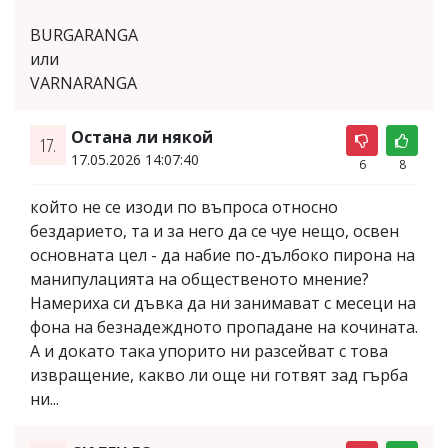
BURGARANGA
или
VARNARANGA
Остана ли някой
17.
17.05.2026 14:07:40
6
8
който не се изоди по въпроса относно
бездарието, та и за него да се чуе нещо, освен
основната цел - да набие по-дълбоко пирона на
манипулацията на общественото мнение?
Намериха си дъвка да ни занимават с месеци на
фона на безнадеждното пропадане на кочината.
А и докато така упорито ни разсейват с това
извращение, какво ли още ни готвят зад гърба
ни...