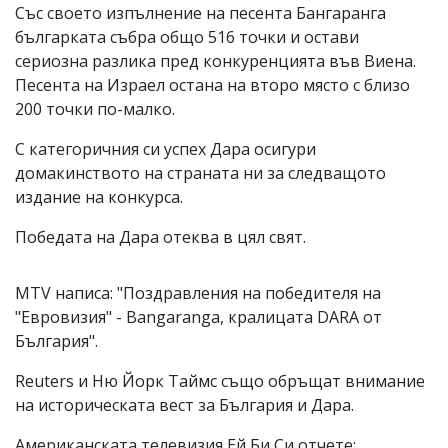
Със своето изпълнение на песента Бангаранга
българката събра общо 516 точки и остави
сериозна разлика пред конкуренцията във Виена.
Песента на Израел остана на второ място с близо
200 точки по-малко.
С категоричния си успех Дара осигури
домакинството на страната ни за следващото
издание на конкурса.
Победата на Дара отеква в цял свят.
MTV написа: "Поздравления на победителя на
"Евровизия" - Bangaranga, кралицата DARA от
България".
Reuters и Ню Йорк Таймс също обръщат внимание
на историческата вест за България и Дара.
Американската телевизия Ей Би Си отчете: