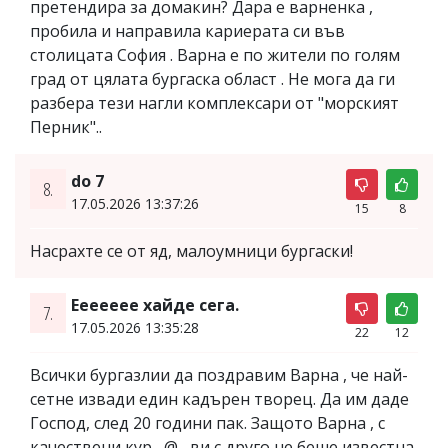
претендира за домакин? Дара е варненка ,
пробила и направила кариерата си във
столицата София . Варна е по жители по голям
град от цялата бургаска област . Не мога да ги
разбера тези нагли комплексари от "морският
Перник"..
do 7
8.
17.05.2026 13:37:26
15
8
Насрахте се от яд, малоумници бургаски!
Еееееее хайде сега.
7.
17.05.2026 13:35:28
22
12
Всички бургазлии да поздравим Варна , че най-
сетне извади един кадърен творец. Да им даде
Господ, след 20 години пак. Защото Варна , с
качествени кур....@....ви с друго не беше известна.