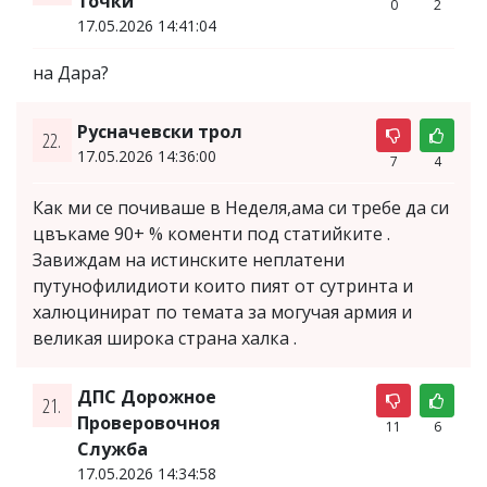
точки
0
2
17.05.2026 14:41:04
на Дара?
Русначевски трол
22.
17.05.2026 14:36:00
7
4
Как ми се почиваше в Неделя,ама си требе да си
цвъкаме 90+ % коменти под статийките .
Завиждам на истинските неплатени
путунофилидиоти които пият от сутринта и
халюцинират по темата за могучая армия и
великая широка страна халка .
ДПС Дорожное
21.
Проверовочноя
11
6
Служба
17.05.2026 14:34:58