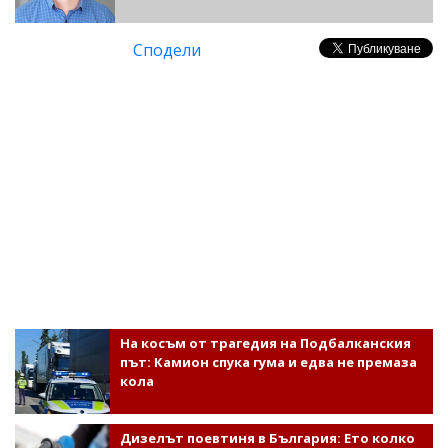
Сподели
На косъм от трагедия на Подбалканския
път: Камион спука гума и едва не премаза
кола
Дизелът поевтиня в България: Ето колко