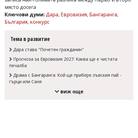
място досега
Коментарите
под
Ключови думи:
Дара
,
Евровизия
,
Бангаранга
,
статиите
България
,
конкурс
се
въвеждат
от
Тема в развитие
читателите
и
Дара става "Почетен гражданин"
редакцията
не
Прогноза за Евровизия 2027: Каква ще е чистата
носи
печалба
отговорност
за
Драма с Бангаранга: Кой ще прибере лъвския пай -
тях!
гърци или Саня
Ако
откриете
виж още
обиден
за
вас
коментар,
моля
сигнализирайте
ни!