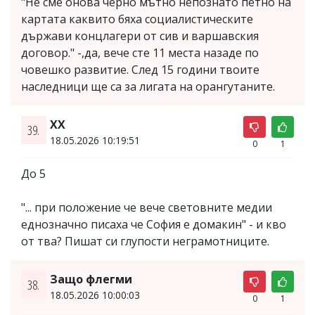
"Не сме онова черно мътно непознато петно на
картата каквито бяха социалистическите
държави концлагери от сив и варшавския
договор." -,да, вече сте 11 места назаде по
човешко развитие. След 15 години твоите
наследници ще са за лигата на орангутаните.
XX
39.
18.05.2026 10:19:51
0
1
До 5
"... при положение че вече световните медии
еднозначно писаха че София е домакин" - и кво
от тва? Пишат си глупости неграмотниците.
Защо флегми
38.
18.05.2026 10:00:03
0
1