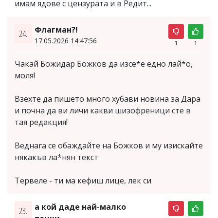
имам ядове с цензурата и в Редит...
Флагман?!
24.
17.05.2026 14:47:56
1
1
Чакай Божидар Божков да изсе*е едно лай*о,
моля!
Взехте да пишето много хубави новина за Дара
и почна да ви личи какви шизофреници сте в
тая редакция!
Веднага се обаждайте на Божков и му изискайте
някакъв ла*нян текст
Тервеле - ти ма кефиш лице, лек си
а кой даде най-малко
23.