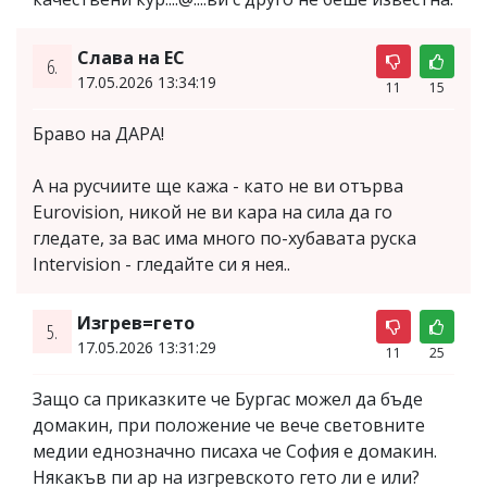
Слава на ЕС
6.
17.05.2026 13:34:19
11
15
Браво на ДАРА!
А на русчиите ще кажа - като не ви отърва
Eurovision, никой не ви кара на сила да го
гледате, за вас има много по-хубавата руска
Intervision - гледайте си я нея..
Изгрев=гето
5.
17.05.2026 13:31:29
11
25
Защо са приказките че Бургас можел да бъде
домакин, при положение че вече световните
медии еднозначно писаха че София е домакин.
Някакъв пи ар на изгревското гето ли е или?