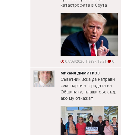
катастрофата в Сеута
07/08/2026, Петък 18:31
0
Михаил ДИМИТРОВ
Съветник иска да направи
секс парти в сградата на
Общината, плаши със съд,
ако му откажат