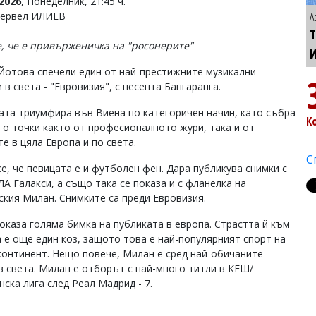
2026
, Понеделник, 21:45 ч.
Тервел ИЛИЕВ
А
Т
е, че е привърженичка на "росонерите"
Йотова спечели един от най-престижните музикални
 в света - "Евровизия", с песента Бангаранга.
ата триумфира във Виена по категоричен начин, като събра
К
го точки както от професионалното жури, така и от
е в цяла Европа и по света.
С
се, че певицата е и футболен фен. Дара публикува снимки с
ЛА Галакси, а също така се показа и с фланелка на
ския Милан. Снимките са преди Евровизия.
 оказа голяма бимка на публиката в европа. Страстта й към
 е още един коз, защото това е най-популярният спорт на
континент. Нещо повече, Милан е сред най-обичаните
в света. Милан е отборът с най-много титли в КЕШ/
ска лига след Реал Мадрид - 7.