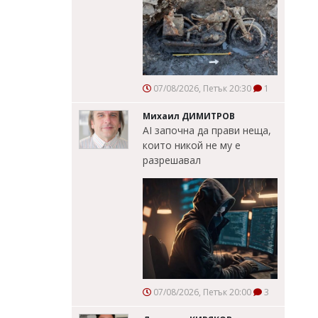
07/08/2026, Петък 20:30
1
Михаил ДИМИТРОВ
AI започна да прави неща,
които никой не му е
разрешавал
07/08/2026, Петък 20:00
3