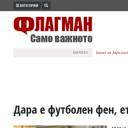
КАТЕГОРИИ
ПРОМО
ЗОНА
ИЗБОРИ
2026
ПРАКТИЧНО
НАКРАТКО
Билет за „Мръснот
КУЛТУРА
ЗДРАВЕ
ПОЛИТИКА
ОБЩИНИ
ОБЩЕСТВО
ЛАЙФСТАЙЛ
Дара е футболен фен, е
ВОЙНАТА
В