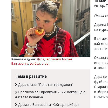
18 Май 
УКРАЙНА
Автор: 
СПОРТ
Оказа с
РАЗСЛЕДВАНЕ
БИЗНЕС
Дарина 
конкурси
ЮГ
Българк
най-мно
Управители:
Веселин
зрителит
Василев,
email:
Оказва 
Ключови думи:
Дара
,
Евровизия
,
Милан
,
v.vasilev@flagman.bg
екип на 
Бангаранга
,
футбол
,
спорт
Катя
италиан
Касабова,
еmail:
k.kassabova@flagman.bg
Тема в развитие
Дара се
футбола
Главен
Дара става "Почетен гражданин"
Стария 
редактор:
Иван
отбори 
Прогноза за Евровизия 2027: Каква ще е
Колев,
Шампион
чистата печалба
email:
Драма с Бангаранга: Кой ще прибере
office@flagman.bg