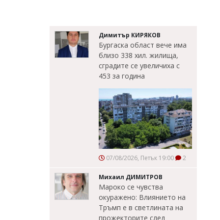
Димитър КИРЯКОВ
Бургаска област вече има
близо 338 хил. жилища,
сградите се увеличиха с
453 за година
07/08/2026, Петък 19:00
2
Михаил ДИМИТРОВ
Мароко се чувства
окуражено: Влиянието на
Тръмп е в светлината на
прожекторите след