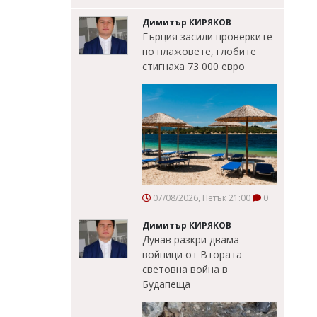
Димитър КИРЯКОВ
Гърция засили проверките
по плажовете, глобите
стигнаха 73 000 евро
07/08/2026, Петък 21:00
0
Димитър КИРЯКОВ
Дунав разкри двама
войници от Втората
световна война в
Будапеща