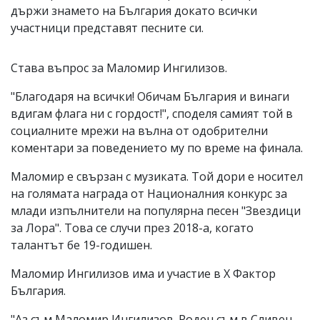
държи знамето на България докато всички
участници представят песните си.
Става въпрос за Маломир Ингилизов.
"Благодаря на всички! Обичам България и винаги
вдигам флага ни с гордост!", споделя самият той в
социалните мрежи на вълна от одобрителни
коментари за поведението му по време на финала.
Маломир е свързан с музиката. Той дори е носител
на голямата награда от Националния конкурс за
млади изпълнители на популярна песен "Звездици
за Лора". Това се случи през 2018-а, когато
талантът бе 19-годишен.
Маломир Ингилизов има и участие в Х Фактор
България.
"Аз съм Маломир Ингилизов. Роден съм в Сливен,