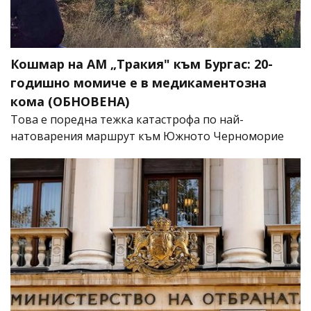
Кошмар на АМ „Тракия" към Бургас: 20-
годишно момиче е в медикаментозна
кома (ОБНОВЕНА)
Това е поредна тежка катастрофа по най-
натоварения маршрут към Южното Черноморие