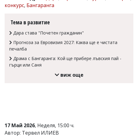
конкурс
,
Бангаранга
Коментарите
под
статиите
Тема в развитие
се
въвеждат
Дара става "Почетен гражданин"
от
читателите
Прогноза за Евровизия 2027: Каква ще е чистата
и
печалба
редакцията
не
Драма с Бангаранга: Кой ще прибере лъвския пай -
носи
гърци или Саня
отговорност
за
виж още
тях!
Ако
откриете
обиден
за
вас
коментар,
моля
сигнализирайте
17 Май 2026
, Неделя, 15:00 ч.
ни!
Автор: Тервел ИЛИЕВ