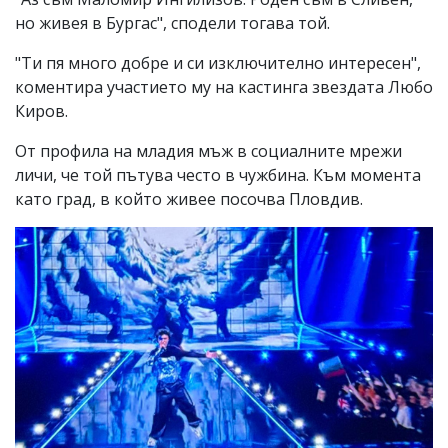
но живея в Бургас", сподели тогава той.
"Ти пя много добре и си изключително интересен",
коментира участието му на кастинга звездата Любо
Киров.
От профила на младия мъж в социалните мрежи
личи, че той пътува често в чужбина. Към момента
като град, в който живее посочва Пловдив.