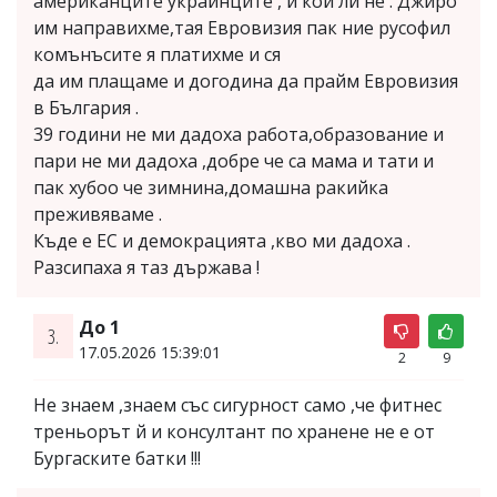
американците украинците , и кой ли не . Джиро
им направихме,тая Евровизия пак ние русофил
комънъсите я платихме и ся
да им плащаме и догодина да прайм Евровизия
в България .
39 години не ми дадоха работа,образование и
пари не ми дадоха ,добре че са мама и тати и
пак хубоо че зимнина,домашна ракийка
преживяваме .
Къде е ЕС и демокрацията ,кво ми дадоха .
Разсипаха я таз държава !
До 1
3.
17.05.2026 15:39:01
2
9
Не знаем ,знаем със сигурност само ,че фитнес
треньорът й и консултант по хранене не е от
Бургаските батки !!!