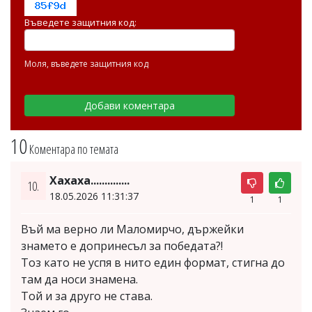
Въведете защитния код:
Моля, въведете защитния код
10
Коментара по темата
Хахаха..............
10.
18.05.2026 11:31:37
1
1
Въй ма верно ли Маломирчо, държейки
знамето е допринесъл за победата?!
Тоз като не успя в нито един формат, стигна до
там да носи знамена.
Той и за друго не става.