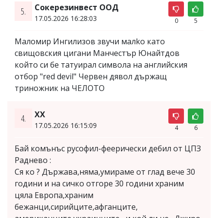
Сокерезинвест ООД
5.
17.05.2026 16:28:03
0
5
Маломир Ингилизов звучи малkо като
свищовския цигани Манчестър Юнайтдов
който си бе татуирал символа на английския
отбор "red devil" Червен дявол държащ
триножник на ЧЕЛОТО
ХХ
4.
17.05.2026 16:15:09
4
6
Бай комънъс русофил-феерически дебил от ЦПЗ
Раднево :
Ся ко ? Държава,няма,умираме от глад вече 30
години и на сичко отгоре 30 години храним
цяла Европа,храним
бежанци,сирийците,афганците,