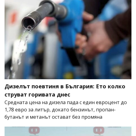
Дизелът поевтиня в България: Ето колко
струват горивата днес
Средната цена на дизела пада с един евроцент до
1,78 евро за литър, докато бензинът, пропан-
бутанът и метанът остават без промяна