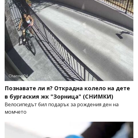
Познавате ли я? Открадна колело на дете
в бургаския жк "Зорница" (СНИМКИ)
Велосипедът бил подарък за рождения ден на
момчето