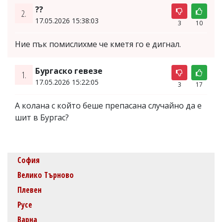
??
2.
17.05.2026 15:38:03
3
10
Ние пък помислихме че кметя го е дигнал.
Бургаско гевезе
1.
17.05.2026 15:22:05
3
17
А колана с който беше препасана случайно да е
шит в Бургас?
София
Велико Търново
Плевен
Русе
Варна