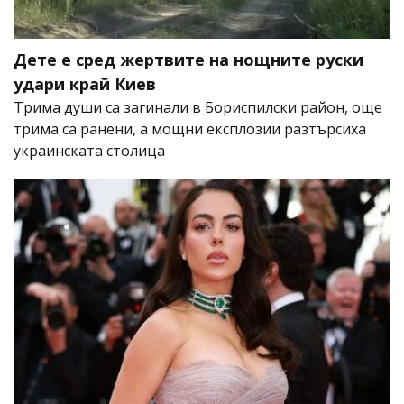
Дете е сред жертвите на нощните руски
удари край Киев
Трима души са загинали в Бориспилски район, още
трима са ранени, а мощни експлозии разтърсиха
украинската столица