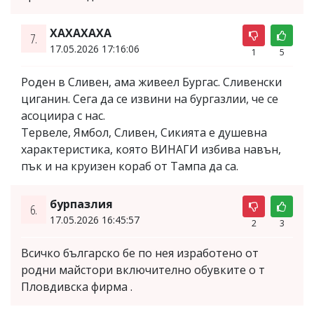
ХАХАХАХА
7.
17.05.2026 17:16:06
1
5
Роден в Сливен, ама живеел Бургас. Сливенски
циганин. Сега да се извини на бургазлии, че се
асоциира с нас.
Тервеле, Ямбол, Сливен, Сикията е душевна
характеристика, която ВИНАГИ избива навън,
пък и на круизен кораб от Тампа да са.
бурпазлия
6.
17.05.2026 16:45:57
2
3
Всичко българско бе по нея изработено от
родни майстори включително обувките о т
Пловдивска фирма .