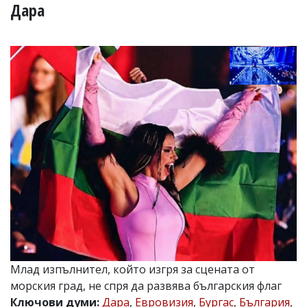
УКРАЙНА
Дара
СПОРТ
РАЗСЛЕДВАНЕ
БИЗНЕС
ЮГ
Управители:
Веселин
Василев,
email:
v.vasilev@flagman.bg
Катя
Касабова,
еmail:
k.kassabova@flagman.bg
Главен
редактор:
Иван
Млад изпълнител, който изгря за сцената от
Колев,
морския град, не спря да развява българския флаг
email:
office@flagman.bg
Ключови думи:
Дара
,
Евровизия
,
Бургас
,
България
,