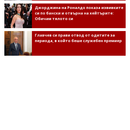
Джорджина на Роналдо показа извивките
си по бански и отвърна на хейтърите:
Обичам тялото си
Главчев си прави отвод от одитите за
периода, в който беше служебен премиер