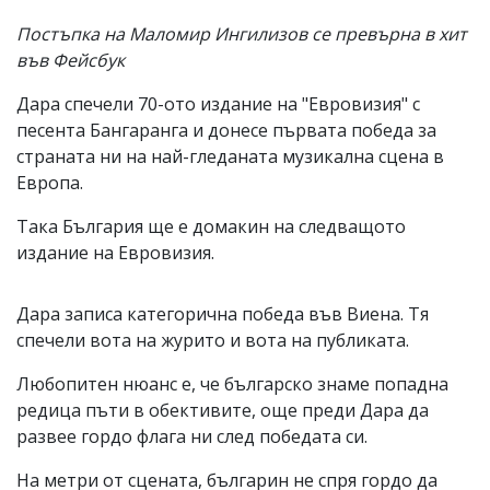
Постъпка на Маломир Ингилизов се превърна в хит
във Фейсбук
Дара спечели 70-ото издание на "Евровизия" с
песента Бангаранга и донесе първата победа за
страната ни на най-гледаната музикална сцена в
Европа.
Така България ще е домакин на следващото
издание на Евровизия.
Дара записа категорична победа във Виена. Тя
спечели вота на журито и вота на публиката.
Любопитен нюанс е, че българско знаме попадна
редица пъти в обективите, още преди Дара да
развее гордо флага ни след победата си.
На метри от сцената, българин не спря гордо да