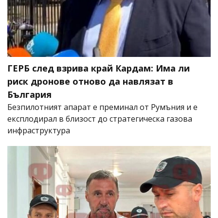
ГЕРБ след взрива край Кардам: Има ли
риск дронове отново да навлязат в
България
Безпилотният апарат е преминал от Румъния и е
експлодирал в близост до стратегическа газова
инфраструктура