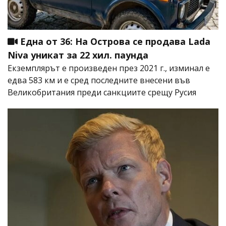
Една от 36: На Острова се продава Lada
Niva уникат за 22 хил. паунда
Екземплярът е произведен през 2021 г., изминал е
едва 583 км и е сред последните внесени във
Великобритания преди санкциите срещу Русия