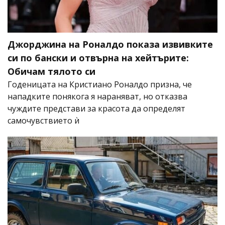
Джорджина на Роналдо показа извивките
си по бански и отвърна на хейтърите:
Обичам тялото си
Годеницата на Кристиано Роналдо призна, че
нападките понякога я нараняват, но отказва
чуждите представи за красота да определят
самочувствието ѝ