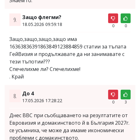
Знаем го.
Защо флегми?
9.
18.05.2026 09:59:18
0
0
Защо,защо,защо,защо има
16363836391863849123884859 статии за тъпата
ГейВизия и продължавате да ни занимавате с
тези тъпотии???
Спечелихме ли? Спечелихме!
. Край
До 4
8.
17.05.2026 17:28:22
0
3
Днес ВВС при съобщаването на резултатите от
Евровизия и домакинството й в България 2027г.
се усъмниха, че може да имаме икономически
проблеми с домакинството.