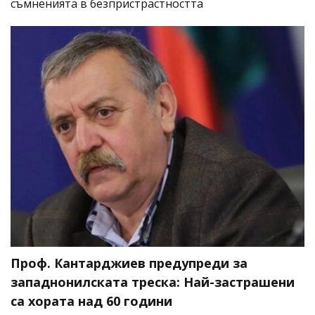
съмненията в безпристрастността
Проф. Кантарджиев предупреди за
западнонилската треска: Най-застрашени
са хората над 60 години