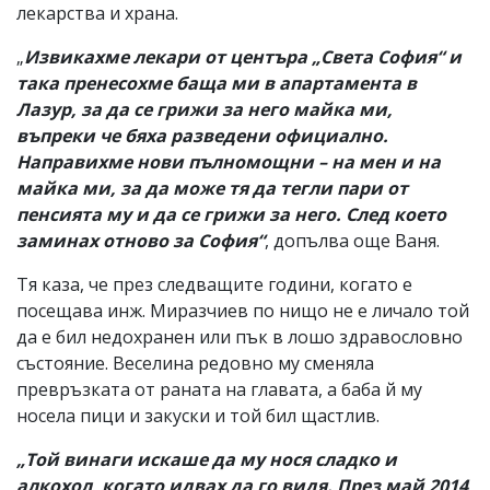
лекарства и храна.
„
Извикахме лекари от центъра „Света София“ и
така пренесохме баща ми в апартамента в
Лазур, за да се грижи за него майка ми,
въпреки че бяха разведени официално.
Направихме нови пълномощни – на мен и на
майка ми, за да може тя да тегли пари от
пенсията му и да се грижи за него. След което
заминах отново за София“
, допълва още Ваня.
Тя каза, че през следващите години, когато е
посещава инж. Миразчиев по нищо не е личало той
да е бил недохранен или пък в лошо здравословно
състояние. Веселина редовно му сменяла
превръзката от раната на главата, а баба й му
носела пици и закуски и той бил щастлив.
„Той винаги искаше да му нося сладко и
алкохол, когато идвах да го видя. През май 2014