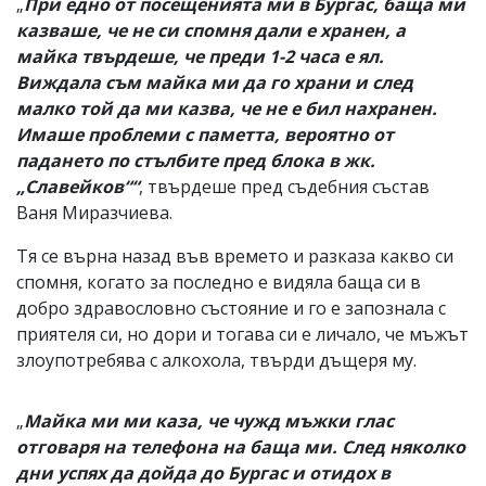
„
При едно от посещенията ми в Бургас, баща ми
казваше, че не си спомня дали е хранен, а
майка твърдеше, че преди 1-2 часа е ял.
Виждала съм майка ми да го храни и след
малко той да ми казва, че не е бил нахранен.
Имаше проблеми с паметта, вероятно от
падането по стълбите пред блока в жк.
„Славейков““
, твърдеше пред съдебния състав
Ваня Миразчиева.
Тя се върна назад във времето и разказа какво си
спомня, когато за последно е видяла баща си в
добро здравословно състояние и го е запознала с
приятеля си, но дори и тогава си е личало, че мъжът
злоупотребява с алкохола, твърди дъщеря му.
„
Майка ми ми каза, че чужд мъжки глас
отговаря на телефона на баща ми. След няколко
дни успях да дойда до Бургас и отидох в