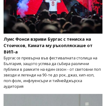
Луис Фонси взриви Бургас с тениска на
Стоичков, Камата му ръкопляскаше от
ВИП-а
Бургас се превърна във фестивалната столица на
България, защото успява да събира различни
публики в рамките на един сезон - от световни поп
звезди и легенди на 90-те до рок, джаз, хип-хоп,
поп-фолк, инфлуенсъри и тийнейджърска
аудитория