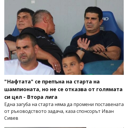
"Нафтата" се препъна на старта на
шампионата, но не се отказва от голямата
си цел - Втора лига
Една загуба на старта няма да промени поставената
от ръководството задача, каза спонсорът Иван
Сивев