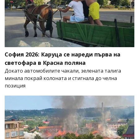
София 2026: Каруца се нареди първа на
светофара в Красна поляна
Докато автомобилите чакали, зелената талига
минала покрай колоната и стигнала до челна
позиция