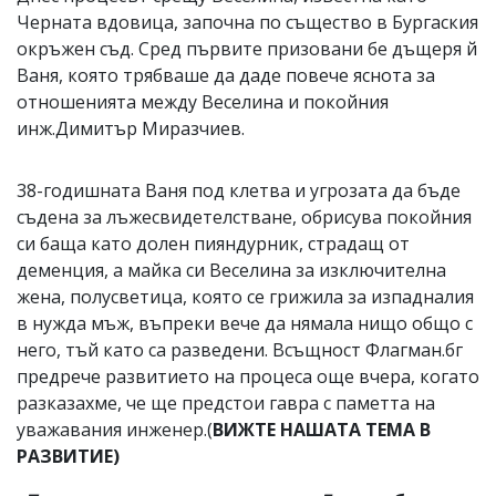
Черната вдовица, започна по същество в Бургаския
окръжен съд. Сред първите призовани бе дъщеря й
Ваня, която трябваше да даде повече яснота за
отношенията между Веселина и покойния
инж.Димитър Миразчиев.
38-годишната Ваня под клетва и угрозата да бъде
съдена за лъжесвидетелстване, обрисува покойния
си баща като долен пияндурник, страдащ от
деменция, а майка си Веселина за изключителна
жена, полусветица, която се грижила за изпадналия
в нужда мъж, въпреки вече да нямала нищо общо с
него, тъй като са разведени. Всъщност Флагман.бг
предрече развитието на процеса още вчера, когато
разказахме, че ще предстои гавра с паметта на
уважавания инженер.(
ВИЖТЕ НАШАТА ТЕМА В
РАЗВИТИЕ)