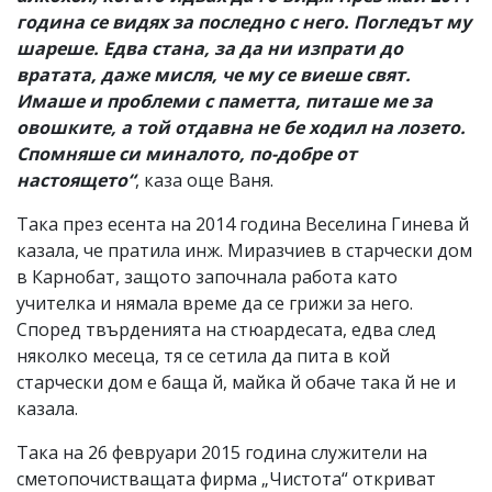
година се видях за последно с него. Погледът му
шареше. Едва стана, за да ни изпрати до
вратата, даже мисля, че му се виеше свят.
Имаше и проблеми с паметта, питаше ме за
овошките, а той отдавна не бе ходил на лозето.
Спомняше си миналото, по-добре от
настоящето“
, каза още Ваня.
Така през есента на 2014 година Веселина Гинева й
казала, че пратила инж. Миразчиев в старчески дом
в Карнобат, защото започнала работа като
учителка и нямала време да се грижи за него.
Според твърденията на стюардесата, едва след
няколко месеца, тя се сетила да пита в кой
старчески дом е баща й, майка й обаче така й не и
казала.
Така на 26 февруари 2015 година служители на
сметопочистващата фирма „Чистота“ откриват