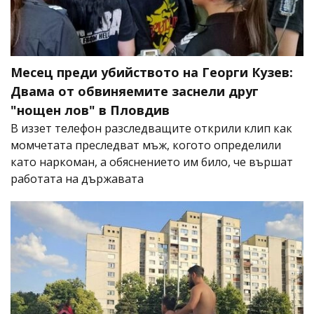
Месец преди убийството на Георги Кузев:
Двама от обвиняемите заснели друг
"нощен лов" в Пловдив
В иззет телефон разследващите открили клип как
момчетата преследват мъж, когото определили
като наркоман, а обяснението им било, че вършат
работата на държавата