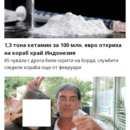
1,3 тона кетамин за 100 млн. евро откриха
на кораб край Индонезия
65 чувала с дрога били скрити на борда, службите
следели кораба още от февруари