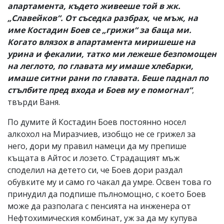
апартамента, където живееше той в жк.
„Славейков“. От съседка разбрах, че мъж, на
име Костадин Боев се „грижи“ за баща ми.
Когато влязох в апартамента миришеше на
урина и фекалии, татко ми лежеше безпомощен
на леглото, по главата му имаше хлебарки,
имаше ситни рани по главата. Беше паднал по
стълбите пред входа и Боев му е помогнал“
,
твърди Ваня.
По думите й Костадин Боев постоянно носел
алкохол на Миразчиев, изобщо не се грижел за
него, дори му правил намеци да му препише
къщата в Айтос и лозето. Страдащият мъж
споделил на детето си, че Боев дори раздал
обувките му и само го чакал да умре. Освен това го
принудил да подпише пълномощно, с което Боев
може да разполага с пенсията на инженера от
Нефтохимическия комбинат, уж за да му купува