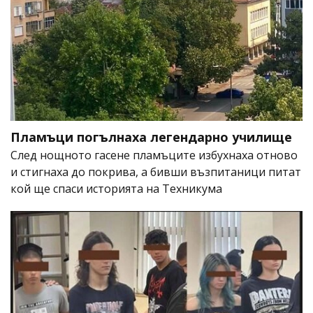
Пламъци погълнаха легендарно училище
След нощното гасене пламъците избухнаха отново
и стигнаха до покрива, а бивши възпитаници питат
кой ще спаси историята на Техникума