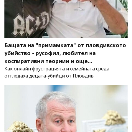
Бащата на "примамката" от пловдивското
убийство - русофил, любител на
коспиративни теориии и още...
Как онлайн фрустрацията и семейната среда
отгледаха децата-убийци от Пловдив