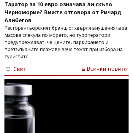
Таратор за 10 евро означава ли скъпо
Черноморие? Вижте отговора от Ричард
Алибегов
Ресторантьорският бранш отхвърля внушенията за
масова спекула по морето, но туроператори
предупреждават, че цените, паркирането и
претъпканите плажове вече тежат при избора на
туристите
Всички новини
Свят