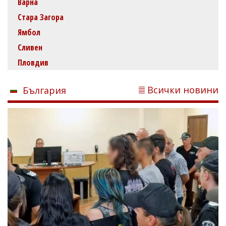
Варна
Стара Загора
Ямбол
Сливен
Пловдив
Всички новини
България