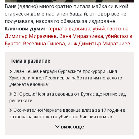
Ваня (вдясно) многократно питала майка си в кой
Коментарите
под
старчески дом е настанен баща й, отговор все не
статиите
получавала, накрая го обявила за издирване
се
Ключови думи:
Черната вдовица
,
убийството на
въвеждат
от
Димитър Миразчиев
,
Ваня Миразчиева
,
убийство в
читателите
Бургас
,
Веселина Гинева
,
инж.Димитър Миразчиев
и
редакцията
не
Тема в развитие
носи
отговорност
Иван Гешев награди бургаските прокурори Емил
за
Христов и Ангел Георгиев за работата им по делото
тях!
„Черната вдовица“
Ако
откриете
ВКС реши: Черната вдовица от Бургас ще изгние зад
обиден
решетките
за
вас
Окончателно! Черната вдовица влиза за 17 години в
коментар,
затвора за жестокото убийство бившия си мъж
моля
сигнализирайте
виж още
ни!