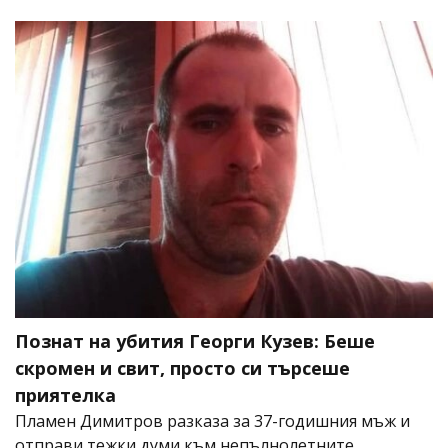
Познат на убития Георги Кузев: Беше
скромен и свит, просто си търсеше
приятелка
Пламен Димитров разказа за 37-годишния мъж и
отправи тежки думи към непълнолетните,