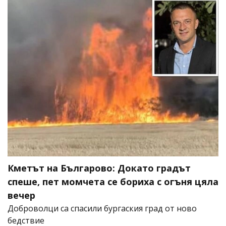
Кметът на Българово: Докато градът
спеше, пет момчета се бориха с огъня цяла
вечер
Доброволци са спасили бургаския град от ново
бедствие