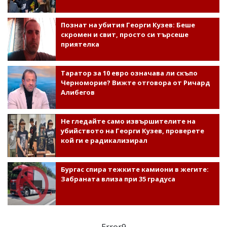
Познат на убития Георги Кузев: Беше
скромен и свит, просто си търсеше
приятелка
Таратор за 10 евро означава ли скъпо
Черноморие? Вижте отговора от Ричард
Алибегов
Не гледайте само извършителите на
убийството на Георги Кузев, проверете
кой ги е радикализирал
Бургас спира тежките камиони в жегите:
Забраната влиза при 35 градуса