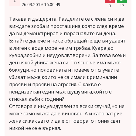
3.
26.03.2019 16:00:49
3
17
Такава и дъщерята. Разделите се с жена си и да
виждате злоба и простащина,която след време
да ви демонстрират и порасналите ви деца.
Бягайте далече и не се обръщайте,ще ви удавят
в лиген с вода,море не им трябва. Кувра до
кувра,злобни и неудовлвтворени. За това всеки
ден някой убива жена си. То ясно че има мъже
боклуци,но половината и повече от случаите
убиват мъже,които не са имали криминални
прояви и прояви на агресия. С какво е
пеидизвикан един мъж шушумига,който е
стискал зъби с години?
Отговора е индувидуален за всеки случай,но не
може само мъжа да е виновен. А и като затрие
жена си,какъвто и да е отговора, от ония свят
никой не се е върнал.