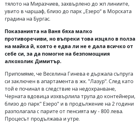
тялото на Миразчиев, захвърлено до жп линиите,
увито в чаршаф, близо до парк „Езеро“ в Морската
градина на Бургас.
Показанията на Ваня бяха малко
противоречиви, но въпреки това изцяло в полза
на майка й, която е едва ли не е дала всичко от
себе си, за да помогне на безпомощния
алкохолик Димитър.
Припомяме, че Веселина Гинева е държала съпруга
си заключен в апартамента в жк. "Лазур". След като
той е починал в следствие на недохранване,
Черната вдовица изхвърлила трупа до контейнери,
близо до парк" Езеро" и в продължение на 2 години
разполагала с парите от пенсията му - 800 лева.
Процесът продължава и утре.