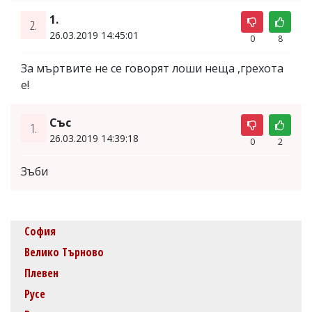
1.
2.
26.03.2019 14:45:01
0
8
За мъртвите не се говорят лоши неща ,грехота
е!
Със
1.
26.03.2019 14:39:18
0
2
Зъби
София
Велико Търново
Плевен
Русе