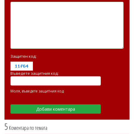
Защитен код:
Въведете защитния код:
Моля, въведете защитния код
5
Коментара по темата