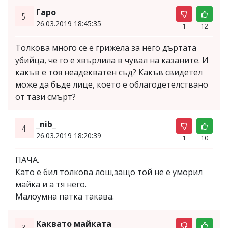
Гаро
5.
26.03.2019 18:45:35
1
12
Толкова много се е грижела за него дъртата
убийца, че го е хвърлила в чувал на казаните. И
какъв е тоя неадекватен съд? Какъв свидетел
може да бъде лице, което е облагодетелствано
от тази смърт?
_nib_
4.
26.03.2019 18:20:39
1
10
ПАЧА.
Като е бил толкова лош,защо той не е уморил
майка и а тя него.
Малоумна патка такава.
Каквато майката