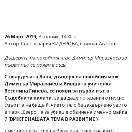
26 Март 2019
, Вторник, 14:30 ч.
Автор: Светлозария КИДЕРОВА, снимка: Авторът
Дъщерята на покойния инж. Димитър Миразчиев за
първи път се появи в съда
Стюардесата Ваня, дъщеря на покойния инж
Димитър Миразчиев и бившата учителка
Веселина Гинева, се появи за първи път в
Съдебната палата,
за да даде показания относно
смъртта на баща й, чието тяло бе захвърлено увито
в парк „Езеро“, а за убиец е обвинена именно майка
й (
ВИЖТЕ НАШАТА ТЕМА В РАЗВИТИЕ )
Днес процесът срещу Веселина, известна като