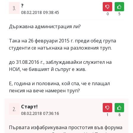
?
3.
08.02.2018 09:38:45
0
5
Държавна администрация ли?
Така на 26 февруари 2015 г. преди обед група
студенти се натъкнаха на разложения труп.
до 31.08.2016 г., заблуждавайки служител на
НОИ, че бившият й съпруг е жив.
Е, година и половина, кой спа, че е плащал
пенсия на вече намерен труп?
Старт!
2.
08.02.2018 07:36:16
1
8
Първата изфабрикувана простотия във форума