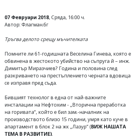
07 Февруари 2018
, Сряда, 16:00 ч.
Автор: Флагман.бг
Тръгва делото срещу мъчителката
Помните ли 61-годишната Веселина Гинева, която е
обвинена в жестокото убийство на съпруга й – инж.
Димитър Миразчиев? Година и половина след
разкриването на престъплението черната вдовица
се изправя пред съда.
Бившият технолог в една от най-важните
инсталации на Нефтохим - „Вторична преработка
на горивата“, който е бил зам.-началник на
производството близо 15 години, умря като куче в
апартамент в блок 2 на жк „Лазур“ (
ВИЖ НАШАТА
ТЕМА В РАЗВИТИЕ)
.