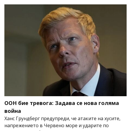
ООН бие тревога: Задава се нова голяма
война
Ханс Грундберг предупреди, че атаките на хусите,
напрежението в Червено море и ударите по