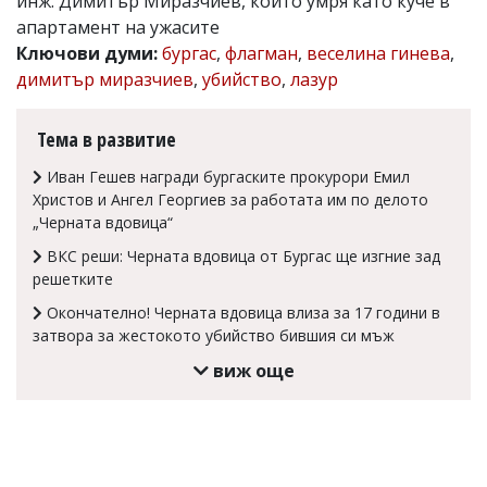
инж. Димитър Миразчиев, който умря като куче в
Коментарите
апартамент на ужасите
под
Ключови думи:
бургас
,
флагман
,
веселина гинева
,
статиите
димитър миразчиев
,
убийство
,
лазур
се
въвеждат
от
Тема в развитие
читателите
и
Иван Гешев награди бургаските прокурори Емил
редакцията
Христов и Ангел Георгиев за работата им по делото
не
носи
„Черната вдовица“
отговорност
ВКС реши: Черната вдовица от Бургас ще изгние зад
за
тях!
решетките
Ако
Окончателно! Черната вдовица влиза за 17 години в
откриете
затвора за жестокото убийство бившия си мъж
обиден
за
виж още
вас
коментар,
моля
сигнализирайте
ни!