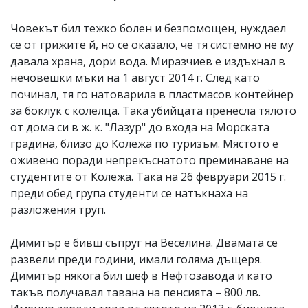
Човекът бил тежко болен и безпомощен, нуждаел
се от грижите й, но се оказало, че тя системно не му
давала храна, дори вода. Миразчиев е издъхнал в
нечовешки мъки на 1 август 2014 г. След като
починал, тя го натоварила в пластмасов контейнер
за боклук с колелца. Така убийцата пренесла тялото
от дома си в ж. к. "Лазур" до входа на Морската
градина, близо до Колежа по туризъм. Мястото е
оживено поради непрекъснатото преминаване на
студентите от Колежа. Така на 26 февруари 2015 г.
преди обед група студенти се натъкнаха на
разложения труп.
Димитър е бивш съпруг на Веселина. Двамата се
развели преди години, имали голяма дъщеря.
Димитър някога бил шеф в Нефтозавода и като
такъв получавал тавана на пенсията – 800 лв.