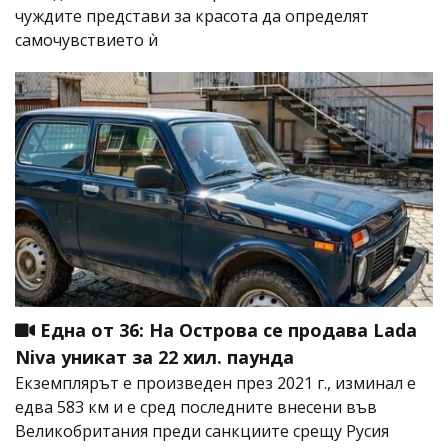
чуждите представи за красота да определят
самочувствието ѝ
Една от 36: На Острова се продава Lada
Niva уникат за 22 хил. паунда
Екземплярът е произведен през 2021 г., изминал е
едва 583 км и е сред последните внесени във
Великобритания преди санкциите срещу Русия