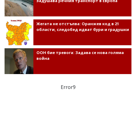
задушава речния транспорт в Европа
Жегата не отстъпва: Оранжев код в 21
области, следобед идват бури и градушки
ООН бие тревога: Задава се нова голяма
война
Error9