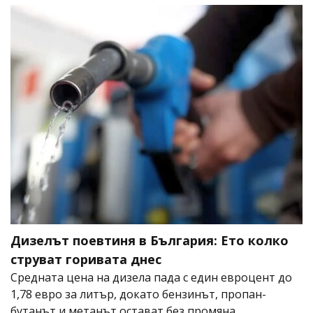
Дизелът поевтиня в България: Ето колко
струват горивата днес
Средната цена на дизела пада с един евроцент до
1,78 евро за литър, докато бензинът, пропан-
бутанът и метанът остават без промяна