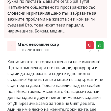
хукна по пистата. Давайте сега: Ура! Тута!
Напълнете общественото пространство със
словесни изригвания! Дано пък забравите за
важните проблеми на живота си и кой ви ги
създава! Ето, това искат тези парцали,
наричащи се, Божем, медии...
Мъж некомплексар
1.
08.02.2018 00:19:00
7
10
Какво искате от горката жена,тя не е виновна!
Що за комплексари сте полицаи,прокурори и
съдии да задържате и съдите едно нежно
създание! Едни истински мъже не задържат и не
съдят една дама. Това е насилие над по-слабия
пол. Няма такива мъже като българските,онзи
ден нападахте други невинни женски създания
от ДГ Брезичка,само за това че бият децата.
Ами не им е лесно на жените,горкичките. Еее