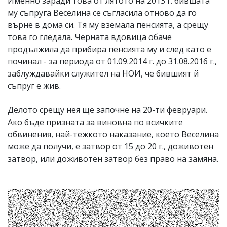
Именно заради това от лятото на 2013 г. бившата
му съпруга Веселина се съгласила отново да го
върне в дома си. Тя му вземала пенсията, а срещу
това го гледала. Черната вдовица обаче
продължила да прибира пенсията му и след като е
починал - за периода от 01.09.2014 г. до 31.08.2016 г.,
заблуждавайки служител на НОИ, че бившият й
съпруг е жив.
Делото срещу нея ще започне на 20-ти февруари.
Ако бъде призната за виновна по всичките
обвинения, най-тежкото наказание, което Веселина
може да получи, е затвор от 15 до 20 г., доживотен
затвор, или доживотен затвор без право на замяна.