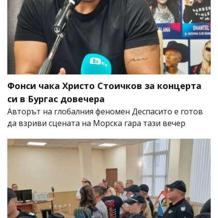
Фонси чака Христо Стоичков за концерта
си в Бургас довечера
Авторът на глобалния феномен Деспасито е готов
да взриви сцената на Морска гара тази вечер