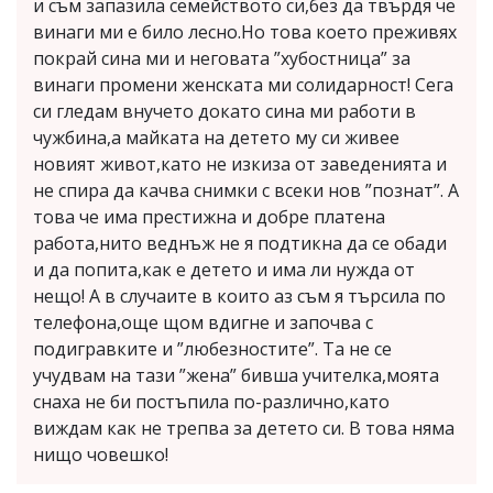
и съм запазила семейството си,без да твърдя че
винаги ми е било лесно.Но това което преживях
покрай сина ми и неговата ”хубостница” за
винаги промени женската ми солидарност! Сега
си гледам внучето докато сина ми работи в
чужбина,а майката на детето му си живее
новият живот,като не изкиза от заведенията и
не спира да качва снимки с всеки нов ”познат”. А
това че има престижна и добре платена
работа,нито веднъж не я подтикна да се обади
и да попита,как е детето и има ли нужда от
нещо! А в случаите в които аз съм я търсила по
телефона,още щом вдигне и започва с
подигравките и ”любезностите”. Та не се
учудвам на тази ”жена” бивша учителка,моята
снаха не би постъпила по-различно,като
виждам как не трепва за детето си. В това няма
нищо човешко!