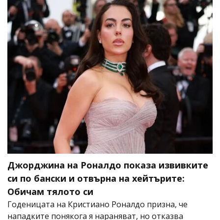
Джорджина на Роналдо показа извивките
си по бански и отвърна на хейтърите:
Обичам тялото си
Годеницата на Кристиано Роналдо призна, че
нападките понякога я нараняват, но отказва