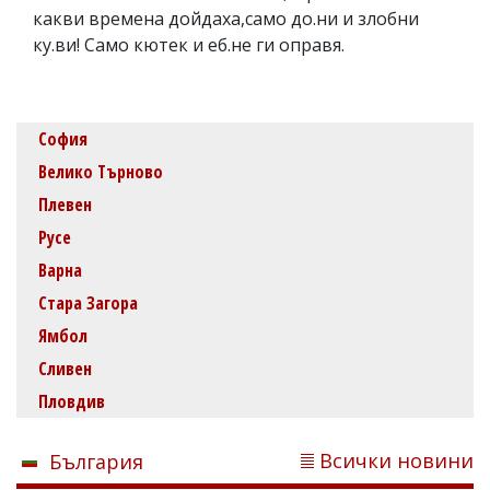
какви времена дойдаха,само до.ни и злобни
ку.ви! Само кютек и еб.не ги оправя.
София
Велико Търново
Плевен
Русе
Варна
Стара Загора
Ямбол
Сливен
Пловдив
Всички новини
България