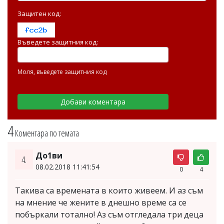
Защитен код:
Въведете защитния код:
Моля, въведете защитния код
4
Коментара по темата
До1ви
4.
08.02.2018 11:41:54
0
4
Такива са времената в които живеем. И аз съм
на мнение че жените в днешно време са се
побъркали тотално! Аз съм отгледала три деца