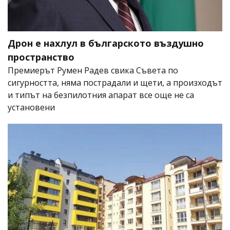
Дрон е нахлул в българското въздушно
пространство
Премиерът Румен Радев свика Съвета по
сигурността, няма пострадали и щети, а произходът
и типът на безпилотния апарат все още не са
установени