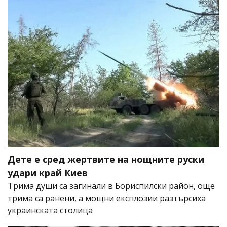
Дете е сред жертвите на нощните руски
удари край Киев
Трима души са загинали в Бориспилски район, още
трима са ранени, а мощни експлозии разтърсиха
украинската столица