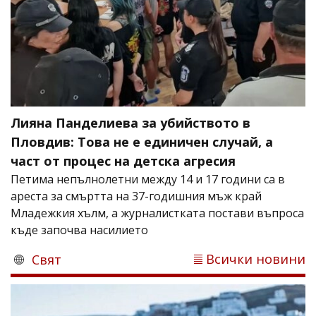
Лияна Панделиева за убийството в
Пловдив: Това не е единичен случай, а
част от процес на детска агресия
Петима непълнолетни между 14 и 17 години са в
ареста за смъртта на 37-годишния мъж край
Младежкия хълм, а журналистката постави въпроса
къде започва насилието
Всички новини
Свят