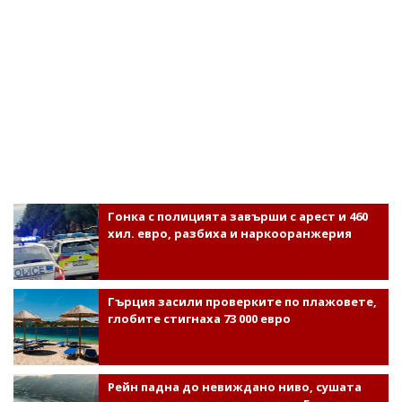
Гонка с полицията завърши с арест и 460
хил. евро, разбиха и наркооранжерия
Гърция засили проверките по плажовете,
глобите стигнаха 73 000 евро
Рейн падна до невиждано ниво, сушата