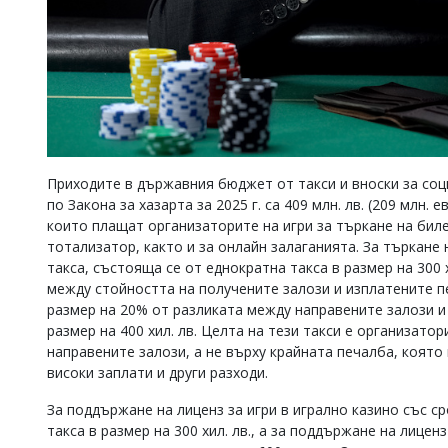
Приходите в държавния бюджет от такси и вноски за соц
по Закона за хазарта за 2025 г. са 409 млн. лв. (209 млн. 
които плащат организаторите на игри за търкане на биле
тотализатор, както и за онлайн залаганията. За търкан
такса, състояща се от еднократна такса в размер на 300 
между стойността на получените залози и изплатените п
размер на 20% от разликата между направените залози и
размер на 400 хил. лв. Целта на тези такси е организато
направените залози, а не върху крайната печалба, коят
високи заплати и други разходи.
За поддържане на лиценз за игри в игрално казино със с
такса в размер на 300 хил. лв., а за поддържане на лицен