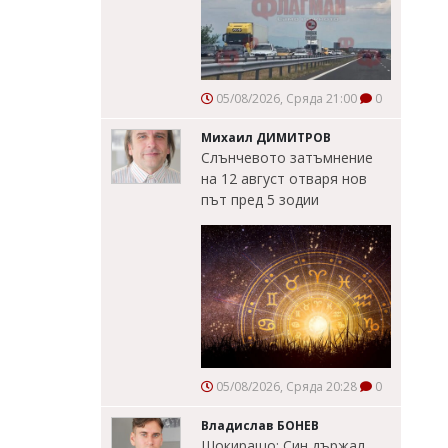
05/08/2026, Сряда 21:00
0
Михаил ДИМИТРОВ
Слънчевото затъмнение
на 12 август отваря нов
път пред 5 зодии
05/08/2026, Сряда 20:28
0
Владислав БОНЕВ
Шокиращо: Син държал