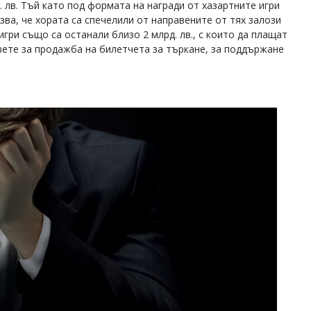
. лв. Тъй като под формата на награди от хазартните игри
зва, че хората са спечелили от направените от тях залози
 игри също са останали близо 2 млрд. лв., с които да плащат
овете за продажба на билетчета за търкане, за поддържане