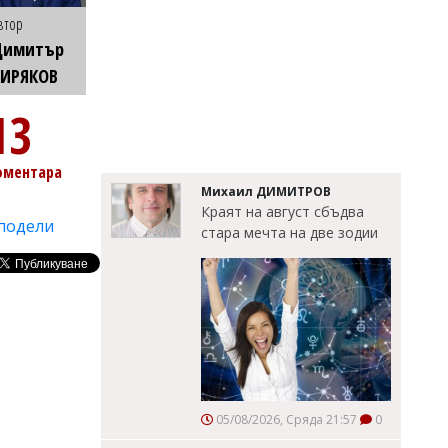
втор
Димитър
КИРЯКОВ
13
оментара
Михаил ДИМИТРОВ
Краят на август сбъдва
подели
стара мечта на две зодии
05/08/2026, Сряда 21:57
0