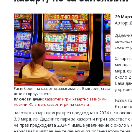
УКРАЙНА
СПОРТ
29 Март
РАЗСЛЕДВАНЕ
Автор: 
БИЗНЕС
Даденит
ЮГ
миналат
имаше у
Управители:
Хазартъ
Веселин
Василев,
миналат
email:
млрд. ев
v.vasilev@flagman.bg
около 2 
Катя
база да
Касабова,
Расте броят на хазартно зависимите в България, става
държавн
еmail:
k.kassabova@flagman.bg
ясно от проучването
Ключови думи:
Хазартни игри
,
хазартно зависими
,
Всяка г
Главен
новини
,
Флагман
,
хазарт
,
игри на късмета
бързи пе
редактор:
Иван
залози в хазартни игри през предходната 2024 г. са около 
Колев,
3,9 млрд. лв. Дадените пари за хазартни игри нарастват с
email:
че през предходната 2024 г. имаше увеличение с около 8 
office@flagman.bg
нарастват и изплащаните печалби от организаторите на 