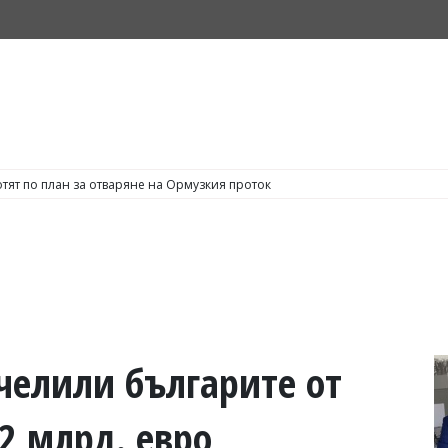
тят по план за отваряне на Ормузкия проток
ечелили българите от
 2 млрд. евро