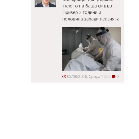
тялото на баща си във
фризер 2 години и
половина заради пенсията
05/08/2026, Сряда 19:55
0