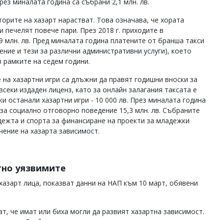
през миналата година са събрани 2,1 млн. лв.
орите на хазарт нарастват. Това означава, че хората
и печелят повече пари. През 2018 г. приходите в
29 млн. лв. Пред миналата година платените от бранша такси
дение и тези за различни административни услуги), което
 рамките на седем години.
 на хазартни игри са длъжни да правят годишни вноски за
секи издаден лиценз, като за онлайн залагания таксата е
ички останали хазартни игри - 10 000 лв. През миналата година
 за социално отговорно поведение 15,3 млн. лв. Събраните
дежта и спорта за финансиране на проекти за младежки
чение на хазарта зависимост.
ртно уязвимите
 хазарт лица, показват данни на НАП към 10 март, обявени
т, че имат или биха могли да развият хазартна зависимост.