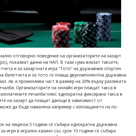
иално отговорно поведение на организаторите на хазарт
евро), показват данни на НАП. В тази сума влизат таксите,
тчета и за хазартната игра “Тото” на държавния спортен
е на билетчета и за тото се плаща двукомпонентна държавна
хил. лв. и променлива част в размер на 20% върху разликата
ечалби. Организаторите на онлайн игри плащат такса в
 изплатените печалби плюс еднократна фиксирана такса в
рите на хазарт да плащат данъци в зависимост от
о може да бъде намалена например с изплащането на по-
рок на лиценза 5 години се събира еднократна държавна
з за игри в игрално казино със срок 10 години се събира