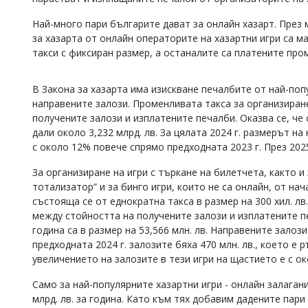
Коментарите
Най-много пари българите дават за онлайн хазарт. През
под
за хазарта от онлайн операторите на хазартни игри са ма
статиите
се
такси с фиксиран размер, а останалите са платените про
въвеждат
от
В Закона за хазарта има изискване печалбите от най-поп
читателите
и
направените залози. Променливата такса за организиран
редакцията
получените залози и изплатените печалби. Оказва се, че
не
дали около 3,232 млрд. лв. За цялата 2024 г. размерът на
носи
с около 12% повече спрямо предходната 2023 г. През 2025 
отговорност
за
За организиране на игри с търкане на билетчета, както и
тях!
тотализатор” и за бинго игри, които не са онлайн, от на
Ако
откриете
състояща се от еднократна такса в размер на 300 хил. лв
обиден
между стойността на получените залози и изплатените пе
за
година са в размер на 53,566 млн. лв. Направените залози 
вас
предходната 2024 г. залозите бяха 470 млн. лв., което е 
коментар,
увеличението на залозите в тези игри на щастието е с ок
моля
сигнализирайте
Само за най-популярните хазартни игри - онлайн залагани
ни!
млрд. лв. за година. Като към тях добавим дадените пари 