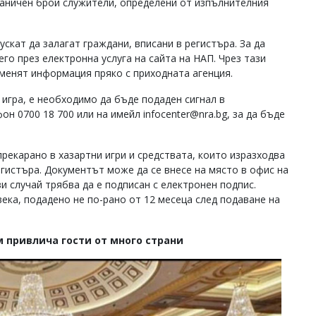
раничен брой служители, определени от изпълнителния
скат да залагат граждани, вписани в регистъра. За да
его през електронна услуга на сайта на НАП. Чрез тази
бменят информация пряко с приходната агенция.
 игра, е необходимо да бъде подаден сигнал в
он 0700 18 700 или на имейл
infocenter@nra.bg
, за да бъде
прекарано в хазартни игри и средствата, които изразходва
регистъра. Документът може да се внесе на място в офис на
ози случай трябва да е подписан с електронен подпис.
ека, подадено не по-рано от 12 месеца след подаване на
м привлича гости от много страни