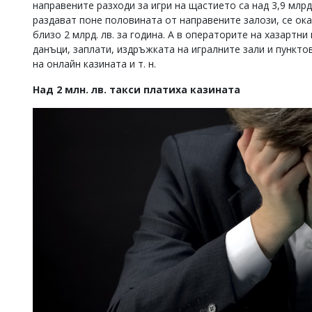
направените разходи за игри на щастието са над 3,9 млрд
раздават поне половината от направените залози, се ока
близо 2 млрд. лв. за година. А в операторите на хазартни
данъци, заплати, издръжката на игралните зали и пункт
на онлайн казината и т. н.
Над 2 млн. лв. такси платиха казината