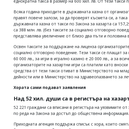
еднократна такса в размер на 600 хил. лв. От тези такси 
Всяка година приходите в държавната хазна от организат
правят повече залози, за да проверят късмета си, а така 
държавната хазна от такси по Закона за хазарта са 157,
са 388 млн. лв. (без таксите за социално отговорно пове
представлява увеличение от близо два пъти и половина в
Освен таксите за поддържане на лиценза организаторите
социално отговорно поведение. Тези такси се плащат за в
60 000 лв., за игри в игрално казино е 20 000 лв., а за вс
организаторите на хазартни игри са платили като вноски
средства от тези такси отиват в Министерството на мла
дейности или в Министерство на здравеопазването за ле
Хората сами подават заявления
Над 52 хил. души са в регистъра на хаза
52 221 граждани са вписани в регистъра на уязвимите от
по реда на Закона за достъп до обществена информация.
Приходната агенция поддържа списък с хора, които смята