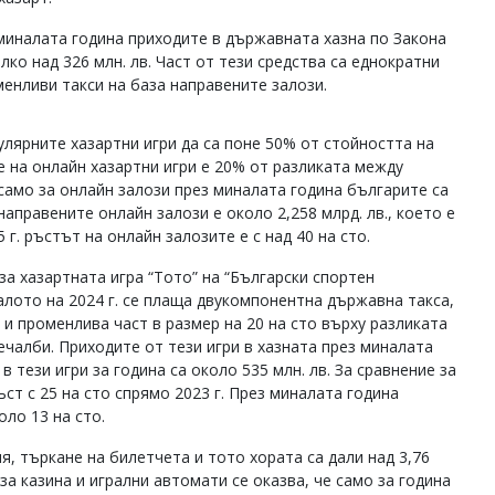
 миналата година приходите в държавната хазна по Закона
лко над 326 млн. лв. Част от тези средства са еднократни
менливи такси на база направените залози.
улярните хазартни игри да са поне 50% от стойността на
е на онлайн хазартни игри е 20% от разликата между
 само за онлайн залози през миналата година българите са
 направените онлайн залози е около 2,258 млрд. лв., което е
г. ръстът на онлайн залозите е с над 40 на сто.
 за хазартната игра “Тото” на “Български спортен
чалото на 2024 г. се плаща двукомпонентна държавна такса,
. и променлива част в размер на 20 на сто върху разликата
чалби. Приходите от тези игри в хазната през миналата
в тези игри за година са около 535 млн. лв. За сравнение за
ръст с 25 на сто спрямо 2023 г. През миналата година
оло 13 на сто.
я, търкане на билетчета и тото хората са дали над 3,76
за казина и игрални автомати се оказва, че само за година