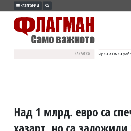
КАТЕГОРИИ
ПРОМО
ЗОНА
ИЗБОРИ
2026
ПРАКТИЧНО
НАКРАТКО
Иран и Оман рабо
КУЛТУРА
ЗДРАВЕ
ПОЛИТИКА
ОБЩИНИ
ОБЩЕСТВО
ЛАЙФСТАЙЛ
Над 1 млрд. евро са сп
ВОЙНАТА
хазарт, но са заложили
В