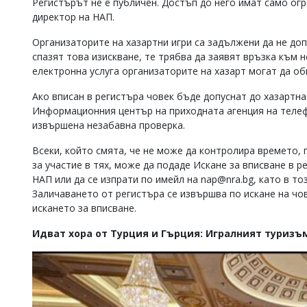
Регистърът не е публичен. Достъп до него имат само ог
директор на НАП.
Организаторите на хазартни игри са задължени да не допу
спазят това изискване, те трябва да заявят връзка към н
електронна услуга организаторите на хазарт могат да о
Ако вписан в регистъра човек бъде допуснат до хазартна
Информационния център на приходната агенция на телеф
извършена незабавна проверка.
Всеки, който смята, че не може да контролира времето, 
за участие в тях, може да подаде Искане за вписване в 
НАП или да се изпрати по имейл на
nap@nra.bg
, като в т
Заличаването от регистъра се извършва по искане на чов
искането за вписване.
Идват хора от Турция и Гърция: Игралният туризъ