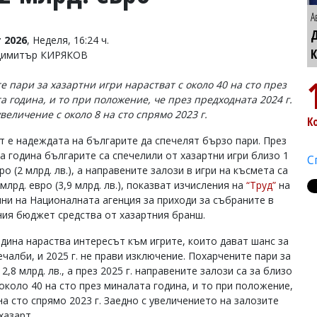
А
 2026
, Неделя, 16:24 ч.
Димитър КИРЯКОВ
е пари за хазартни игри нарастват с около 40 на сто през
а година, и то при положение, че през предходната 2024 г.
величение с около 8 на сто спрямо 2023 г.
К
т е надеждата на българите да спечелят бързо пари. През
а година българите са спечелили от хазартни игри близо 1
С
ро (2 млрд. лв.), а направените залози в игри на късмета са
млрд. евро (3,9 млрд. лв.), показват изчисления на
“Труд”
на
нни на Националната агенция за приходи за събраните в
ия бюджет средства от хазартния бранш.
одина нараства интересът към игрите, които дават шанс за
чалби, и 2025 г. не прави изключение. Похарчените пари за
2,8 млрд. лв., а през 2025 г. направените залози са за близо
 около 40 на сто през миналата година, и то при положение,
на сто спрямо 2023 г. Заедно с увеличението на залозите
хазарт.