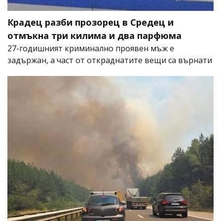
Крадец разби прозорец в Средец и
отмъкна три килима и два парфюма
27-годишният криминално проявен мъж е
задържан, а част от откраднатите вещи са върнати