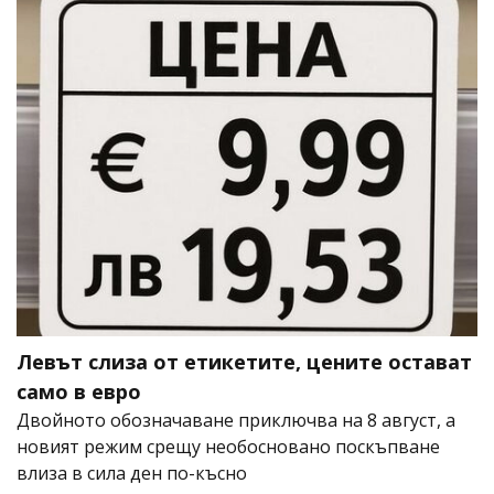
Левът слиза от етикетите, цените остават
само в евро
Двойното обозначаване приключва на 8 август, а
новият режим срещу необосновано поскъпване
влиза в сила ден по-късно