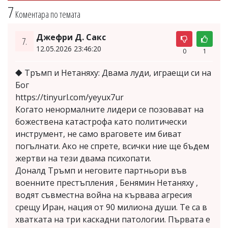
7
Коментара по темата
Джефри Д. Сакс
7.
12.05.2026 23:46:20
0
1
⯁ Тръмп и Нетаняху: Двама луди, играещи си на
Бог
https://tinyurl.com/yeyux7ur
Когато ненормалните лидери се позовават на
божествена катастрофа като политически
инструмент, не само враговете им биват
погълнати. Ако не спрете, всички ние ще бъдем
жертви на тези двама психопати.
Доналд Тръмп и неговите партньори във
военните престъпления , Бенямин Нетаняху ,
водят съвместна война на кървава агресия
срещу Иран, нация от 90 милиона души. Те са в
хватката на три каскадни патологии. Първата е