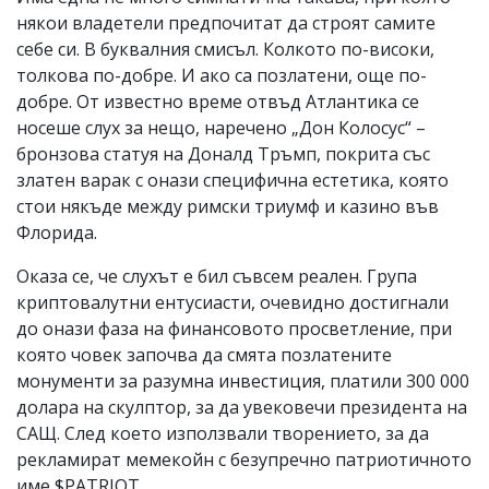
някои владетели предпочитат да строят самите
себе си. В буквалния смисъл. Колкото по-високи,
толкова по-добре. И ако са позлатени, още по-
добре. От известно време отвъд Атлантика се
носеше слух за нещо, наречено „Дон Колосус“ –
бронзова статуя на Доналд Тръмп, покрита със
златен варак с онази специфична естетика, която
стои някъде между римски триумф и казино във
Флорида.
Оказа се, че слухът е бил съвсем реален. Група
криптовалутни ентусиасти, очевидно достигнали
до онази фаза на финансовото просветление, при
която човек започва да смята позлатените
монументи за разумна инвестиция, платили 300 000
долара на скулптор, за да увековечи президента на
САЩ. След което използвали творението, за да
рекламират мемекойн с безупречно патриотичното
име $PATRIOT.