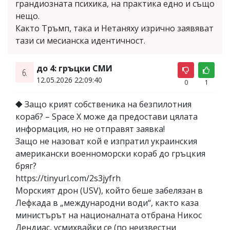
грандиозната психика, на практика едно и също
нещо.
Както Тръмп, така и Нетаняху изрично заявяват
тази си месианска идентичност.
до 4: гръцки СМИ
6.
12.05.2026 22:09:40
0
1
⯁ Защо крият собственика на безпилотния
кораб? – Space X може да предостави цялата
информация, но не отправят заявка!
Защо не назоват кой е изпратил украинския
американски военноморски кораб до гръцкия
бряг?
https://tinyurl.com/2s3jyfrh
Морският дрон (USV), който беше забелязан в
Лефкада в „международни води“, както каза
министърът на националната отбрана Никос
Дендиас, усмихвайки се (по неизвестни