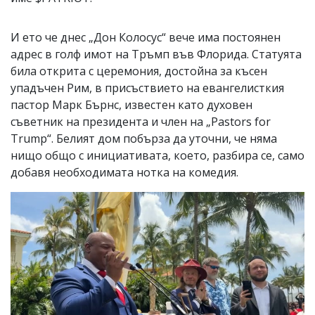
И ето че днес „Дон Колосус“ вече има постоянен
адрес в голф имот на Тръмп във Флорида. Статуята
била открита с церемония, достойна за късен
упадъчен Рим, в присъствието на евангелисткия
пастор Марк Бърнс, известен като духовен
съветник на президента и член на „Pastors for
Trump“. Белият дом побърза да уточни, че няма
нищо общо с инициативата, което, разбира се, само
добавя необходимата нотка на комедия.