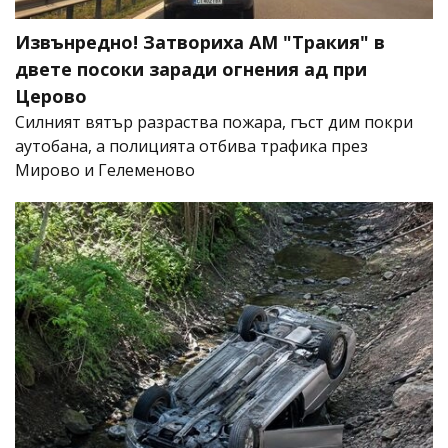
Извънредно! Затвориха АМ "Тракия" в
двете посоки заради огнения ад при
Церово
Силният вятър разраства пожара, гъст дим покри
аутобана, а полицията отбива трафика през
Мирово и Гелеменово