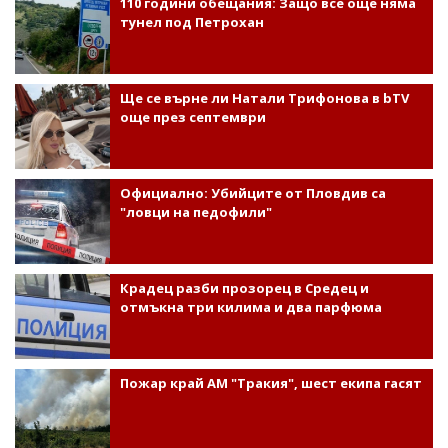
110 години обещания: Защо все още няма
тунел под Петрохан
Ще се върне ли Натали Трифонова в bTV
още през септември
Официално: Убийците от Пловдив са
"ловци на педофили"
Крадец разби прозорец в Средец и
отмъкна три килима и два парфюма
Пожар край АМ "Тракия", шест екипа гасят