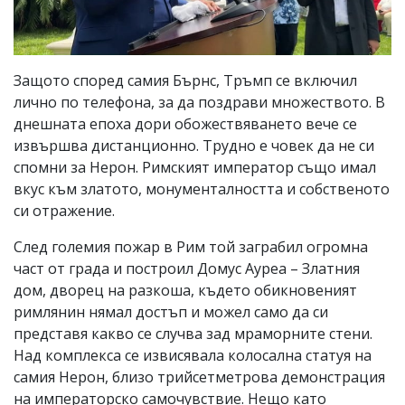
Защото според самия Бърнс, Тръмп се включил
лично по телефона, за да поздрави множеството. В
днешната епоха дори обожествяването вече се
извършва дистанционно. Трудно е човек да не си
спомни за Нерон. Римският император също имал
вкус към златото, монументалността и собственото
си отражение.
След големия пожар в Рим той заграбил огромна
част от града и построил Домус Ауреа – Златния
дом, дворец на разкоша, където обикновеният
римлянин нямал достъп и можел само да си
представя какво се случва зад мраморните стени.
Над комплекса се извисявала колосална статуя на
самия Нерон, близо трийсетметрова демонстрация
на императорско самочувствие. Нещо като