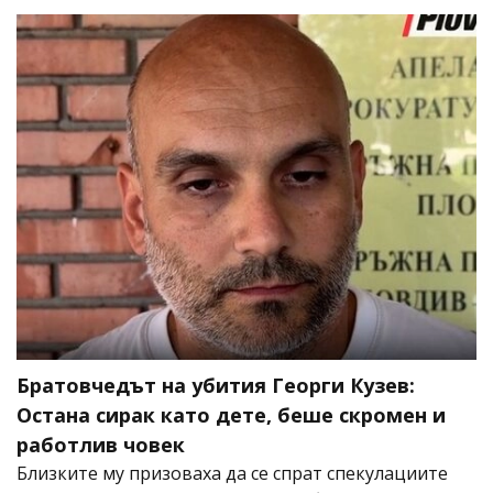
Братовчедът на убития Георги Кузев:
Остана сирак като дете, беше скромен и
работлив човек
Близките му призоваха да се спрат спекулациите