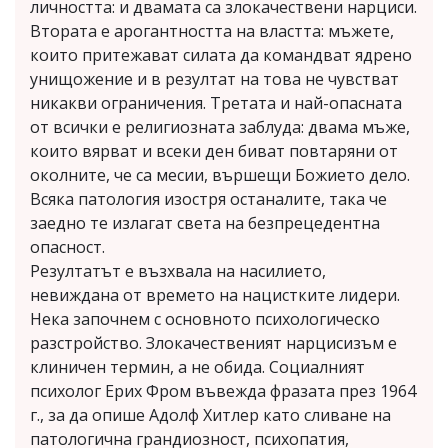
личността: и двамата са злокачествени нарциси.
Втората е арогантността на властта: мъжете,
които притежават силата да командват ядрено
унищожение и в резултат на това не чувстват
никакви ограничения. Третата и най-опасната
от всички е религиозната заблуда: двама мъже,
които вярват и всеки ден биват повтаряни от
околните, че са месии, вършещи Божието дело.
Всяка патология изостря останалите, така че
заедно те излагат света на безпрецедентна
опасност.
Резултатът е възхвала на насилието,
невиждана от времето на нацистките лидери.
Нека започнем с основното психологическо
разстройство. Злокачественият нарцисизъм е
клиничен термин, а не обида. Социалният
психолог Ерих Фром въвежда фразата през 1964
г., за да опише Адолф Хитлер като сливане на
патологична грандиозност, психопатия,