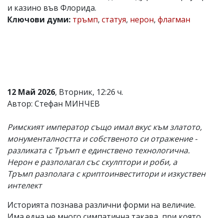
и казино във Флорида.
Коментарите
Ключови думи:
тръмп
,
статуя
,
нерон
,
флагман
под
статиите
се
въвеждат
от
читателите
и
редакцията
не
12 Май 2026
, Вторник, 12:26 ч.
носи
Автор: Стефан МИНЧЕВ
отговорност
за
тях!
Римският император също имал вкус към златото,
Ако
монументалността и собственото си отражение -
откриете
разликата с Тръмп е единствено технологична.
обиден
за
Нерон е разполагал със скулптори и роби, а
вас
Тръмп разполага с криптоинвеститори и изкуствен
коментар,
интелект
моля
сигнализирайте
ни!
Историята познава различни форми на величие.
Има една не много симпатична такава, при която