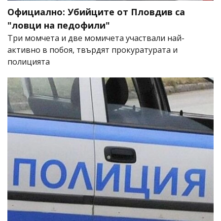
Официално: Убийците от Пловдив са
"ловци на педофили"
Три момчета и две момичета участвали най-
активно в побоя, твърдят прокуратурата и
полицията