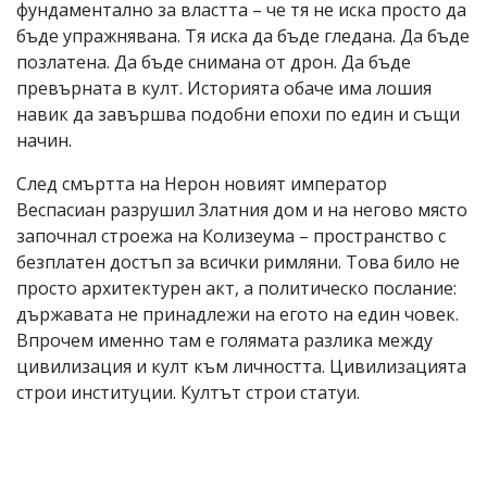
фундаментално за властта – че тя не иска просто да
бъде упражнявана. Тя иска да бъде гледана. Да бъде
позлатена. Да бъде снимана от дрон. Да бъде
превърната в култ. Историята обаче има лошия
навик да завършва подобни епохи по един и същи
начин.
След смъртта на Нерон новият император
Веспасиан разрушил Златния дом и на негово място
започнал строежа на Колизеума – пространство с
безплатен достъп за всички римляни. Това било не
просто архитектурен акт, а политическо послание:
държавата не принадлежи на егото на един човек.
Впрочем именно там е голямата разлика между
цивилизация и култ към личността. Цивилизацията
строи институции. Култът строи статуи.