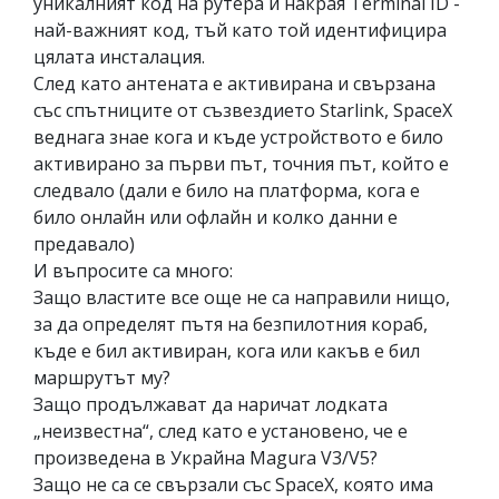
уникалният код на рутера и накрая Terminal ID -
най-важният код, тъй като той идентифицира
цялата инсталация.
След като антената е активирана и свързана
със спътниците от съзвездието Starlink, SpaceX
веднага знае кога и къде устройството е било
активирано за първи път, точния път, който е
следвало (дали е било на платформа, кога е
било онлайн или офлайн и колко данни е
предавало)
И въпросите са много:
Защо властите все още не са направили нищо,
за да определят пътя на безпилотния кораб,
къде е бил активиран, кога или какъв е бил
маршрутът му?
Защо продължават да наричат ​​лодката
„неизвестна“, след като е установено, че е
произведена в Украйна Magura V3/V5?
Защо не са се свързали със SpaceX, която има