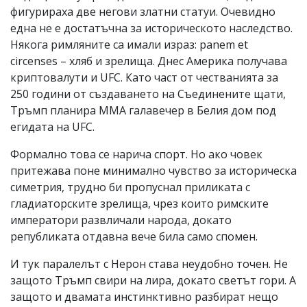
фигурираха две негови златни статуи. Очевидно
една не е достатъчна за историческото наследство.
Някога римляните са имали израз: panem et
circenses – хляб и зрелища. Днес Америка получава
криптовалути и UFC. Като част от честванията за
250 години от създаването на Съединените щати,
Тръмп планира ММА галавечер в Белия дом под
егидата на UFC.
Формално това се нарича спорт. Но ако човек
притежава поне минимално чувство за историческа
симетрия, трудно би пропуснал приликата с
гладиаторските зрелища, чрез които римските
императори развличали народа, докато
републиката отдавна вече била само спомен.
И тук паралелът с Нерон става неудобно точен. Не
защото Тръмп свири на лира, докато светът гори. А
защото и двамата инстинктивно разбират нещо