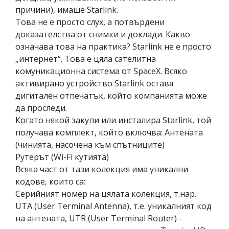
причини), имаше Starlink.
Това не е просто слух, а потвърдени
доказателства от снимки и доклади. Какво
означава това на практика? Starlink не е просто
„интернет“. Това е цяла сателитна
комуникационна система от SpaceX. Всяко
активирано устройство Starlink оставя
дигитален отпечатък, който компанията може
да проследи.
Когато някой закупи или инсталира Starlink, той
получава комплект, който включва: Антената
(чинията, насочена към спътниците)
Рутерът (Wi-Fi кутията)
Всяка част от тази колекция има уникални
кодове, които са:
Серийният номер на цялата колекция, т.нар.
UTA (User Terminal Antenna), т.е. уникалният код
на антената, UTR (User Terminal Router) -