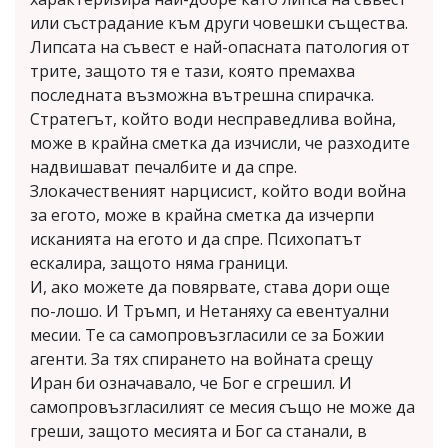
или състрадание към други човешки същества.
Липсата на съвест е най-опасната патология от
трите, защото тя е тази, която премахва
последната възможна вътрешна спирачка.
Стратегът, който води несправедлива война,
може в крайна сметка да изчисли, че разходите
надвишават печалбите и да спре.
Злокачественият нарцисист, който води война
за егото, може в крайна сметка да изчерпи
исканията на егото и да спре. Психопатът
ескалира, защото няма граници.
И, ако можете да повярвате, става дори още
по-лошо. И Тръмп, и Нетаняху са евентуални
месии. Те са самопровъзгласили се за Божии
агенти. За тях спирането на войната срещу
Иран би означавало, че Бог е сгрешил. И
самопровъзгласилият се месия също не може да
греши, защото месията и Бог са станали, в