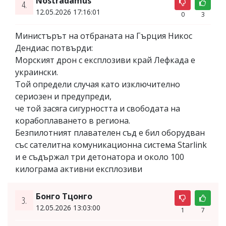
Nostradamus
4.
12.05.2026 17:16:01
0
3
Министърът на отбраната на Гърция Никос
Дендиас потвърди:
Морският дрон с експлозиви край Лефкада е
украински.
Той определи случая като изключително
сериозен и предупреди,
че той засяга сигурността и свободата на
корабоплаването в региона.
Безпилотният плавателен съд е бил оборудван
със сателитна комуникационна система Starlink
и е съдържал три детонатора и около 100
килограма активни експлозиви
Бонго Тцонго
3.
12.05.2026 13:03:00
1
7