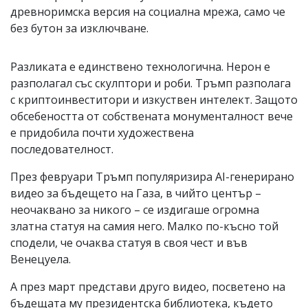
древноримска версия на социална мрежа, само че
без бутон за изключване.
Разликата е единствено технологична. Нерон е
разполагал със скулптори и роби. Тръмп разполага
с криптоинвеститори и изкуствен интелект. Защото
обсебеността от собствената монументалност вече
е придобила почти художествена
последователност.
През февруари Тръмп популяризира AI-генерирано
видео за бъдещето на Газа, в чийто център –
неочаквано за никого – се издигаше огромна
златна статуя на самия него. Малко по-късно той
сподели, че очаква статуя в своя чест и във
Венецуела.
А през март представи друго видео, посветено на
бъдещата му президентска библиотека, където