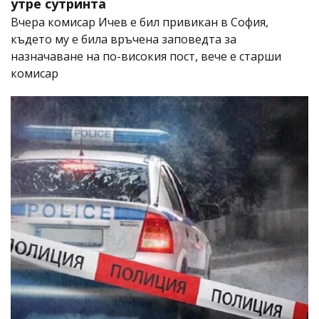
утре сутринта
Вчера комисар Ичев е бил привикан в София,
където му е била връчена заповедта за
назначаване на по-високия пост, вече е старши
комисар