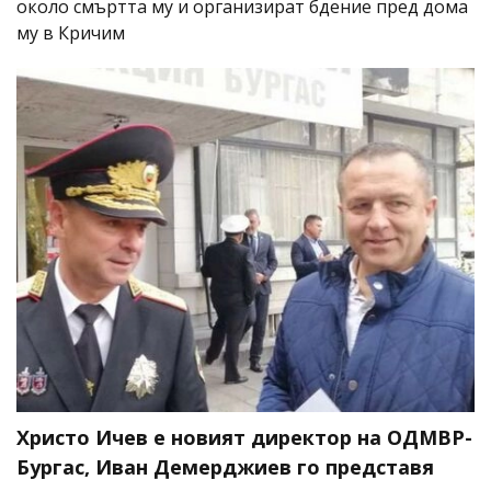
около смъртта му и организират бдение пред дома
му в Кричим
Христо Ичев е новият директор на ОДМВР-
Бургас, Иван Демерджиев го представя