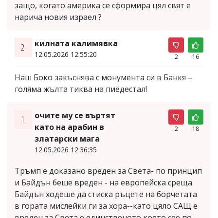
защо, когато америка се сформира цял свят е
нарича новия израел ?
килната калимявка
2.
12.05.2026 12:55:20
2
16
Наш Боко закъснява с монумента си в Банкя –
голяма жълта тиква на пиедестал!
очите му се въртят
1.
като на арабин в
2
18
златарски мага
12.05.2026 12:36:35
Тръмп е доказано вреден за Света- по принцип
и Байдън беше вреден - на европейска среща
Байдън ходеше да стиска ръцете на борчетата
в гората мислейки ги за хора--като цяло САЩ е
вреден за Света е единственото което сее по