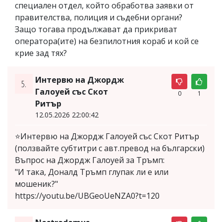
специален отдел, който обработва заявки от
правителства, полиция и съдебни органи?
Защо тогава продължават да прикриват
оператора(ите) на безпилотния кораб и кой се
крие зад тях?
Интервю на Джордж
5.
Галоуей със Скот
0
1
Ритър
12.05.2026 22:00:42
⭐Интервю на Джордж Галоуей със Скот Ритър
(ползвайте субтитри с авт.превод на български)
Въпрос на Джордж Галоуей за Тръмп:
"И така, Доналд Тръмп глупак ли е или
мошеник?"
https://youtu.be/UBGeoUeNZA0?t=120