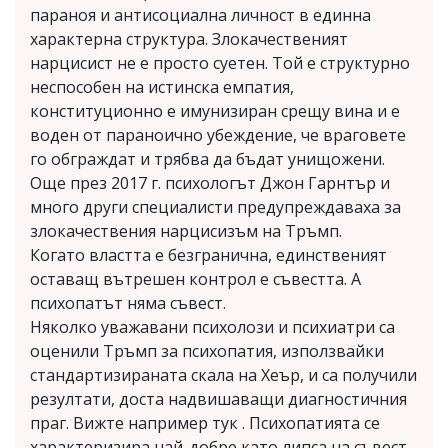
параноя и антисоциална личност в единна
характерна структура. Злокачественият
нарцисист не е просто суетен. Той е структурно
неспособен на истинска емпатия,
конституционно е имунизиран срещу вина и е
воден от параноично убеждение, че враговете
го обграждат и трябва да бъдат унищожени.
Още през 2017 г. психологът Джон Гарнтър и
много други специалисти предупреждаваха за
злокачествения нарцисизъм на Тръмп.
Когато властта е безгранична, единственият
оставащ вътрешен контрол е съвестта. А
психопатът няма съвест.
Няколко уважавани психолози и психиатри са
оценили Тръмп за психопатия, използвайки
стандартизираната скала на Хеър, и са получили
резултати, доста надвишаващи диагностичния
праг. Вижте например тук . Психопатията се
характеризира най-добре като липса на съвест