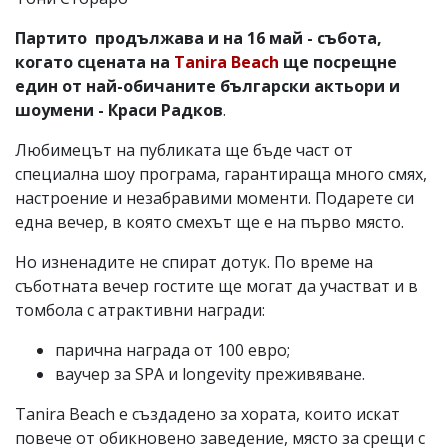
Партито продължава и на 16 май - събота,
когато сцената на
Tanira Beach
ще посрещне
един от най-обичаните български актьори и
шоумени - Краси Радков
.
Любимецът на публиката ще бъде част от
специална шоу програма, гарантираща много смях,
настроение и незабравими моменти. Подарете си
една вечер, в която смехът ще е на първо място.
Но изненадите не спират дотук. По време на
съботната вечер гостите ще могат да участват и в
томбола с атрактивни награди:
парична награда от 100 евро;
ваучер за SPA и longevity преживяване.
Tanira Beach е създадено за хората, които искат
повече от обикновено заведение, място за срещи с