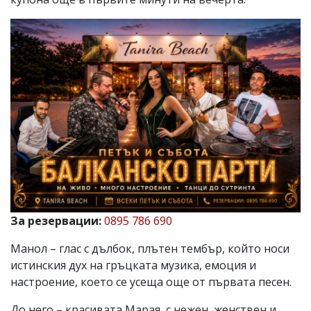
За резервации:
0895 786 690
Манол – глас с дълбок, плътен тембър, който носи
истинския дух на гръцката музика, емоция и
настроение, което се усеща още от първата песен.
До него – красивата Марая, с нежен, женствен и