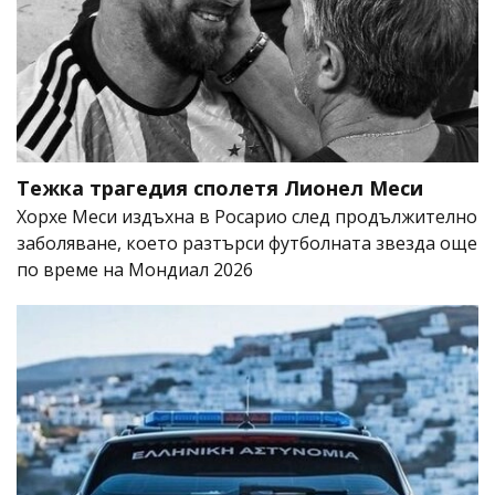
Тежка трагедия сполетя Лионел Меси
Хорхе Меси издъхна в Росарио след продължително
заболяване, което разтърси футболната звезда още
по време на Мондиал 2026