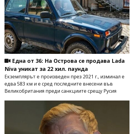
Една от 36: На Острова се продава Lada
Niva уникат за 22 хил. паунда
Екземплярът е произведен през 2021 г., изминал е
едва 583 км и е сред последните внесени във
Великобритания преди санкциите срещу Русия