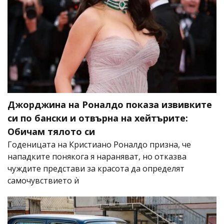
Джорджина на Роналдо показа извивките
си по бански и отвърна на хейтърите:
Обичам тялото си
Годеницата на Кристиано Роналдо призна, че
нападките понякога я нараняват, но отказва
чуждите представи за красота да определят
самочувствието ѝ