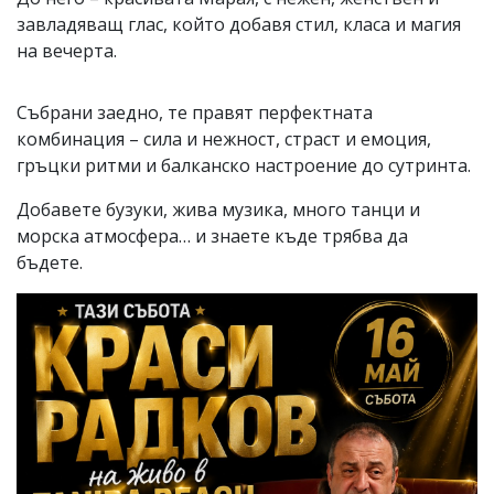
завладяващ глас, който добавя стил, класа и магия
на вечерта.
Събрани заедно, те правят перфектната
комбинация – сила и нежност, страст и емоция,
гръцки ритми и балканско настроение до сутринта.
Добавете бузуки, жива музика, много танци и
морска атмосфера… и знаете къде трябва да
бъдете.