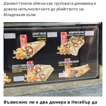
Даниел Генков обясни как груповата динамика е
довела непълнолетните до убийството на
Младежкия хълм
Възможно ли е два дюнера в Несебър да