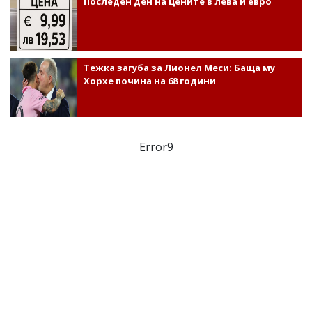
Последен ден на цените в лева и евро
Тежка загуба за Лионел Меси: Баща му
Хорхе почина на 68 години
Error9