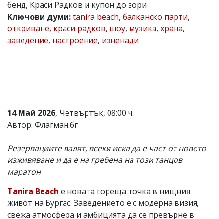
бенд, Краси Радков и купон до зори
Коментарите
Ключови думи:
tanira beach
,
балканско парти
,
под
откриване
,
краси радков
,
шоу
,
музика
,
храна
,
статиите
се
заведение
,
настроение
,
изненади
въвеждат
от
читателите
и
редакцията
не
носи
отговорност
14 Май 2026
, Четвъртък, 08:00 ч.
за
Автор: Флагман.бг
тях!
Ако
откриете
Резервациите валят, всеки иска да е част от новото
обиден
изживяване и да е на гребена на този танцов
за
вас
маратон
коментар,
моля
Tanira Beach
е новата гореща точка в нищния
сигнализирайте
живот на Бургас. Заведението е с модерна визия,
ни!
свежа атмосфера и амбицията да се превърне в