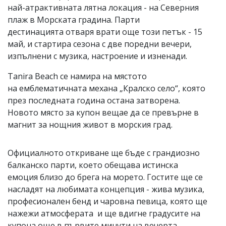
най-атрактивната лятна локация - на Северния
плаж в Морската градина. Парти
дестинацията отваря врати още този петък - 15
май, и стартира сезона с две поредни вечери,
изпълнени с музика, настроение и изненади.
Tanira Beach се намира на мястото
на емблематичната механа „Кралско село“, която
през последната година остана затворена.
Новото място за купон вещае да се превърне в
магнит за нощния живот в морския град.
Официалното откриване ще бъде с грандиозно
балканско парти, което обещава истинска
емоция близо до брега на морето. Гостите ще се
насладят на любимата концепция - жива музика,
професионален бенд и чаровна певица, която ще
нажежи атмосферата и ще вдигне градусите на
купона още в първите минути на вечерта.