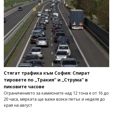
Стягат трафика към София: Спират
тировете по „Тракия“ и „Струма“ в
пиковите часове
Ограничението за камионите над 12 тона е от 16 до
20 часа, мярката ще важи всеки петък и неделя до
края на август