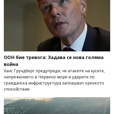
ООН бие тревога: Задава се нова голяма
война
Ханс Грундберг предупреди, че атаките на хусите,
напрежението в Червено море и ударите по
гражданска инфраструктура заплашват крехкото
спокойствие