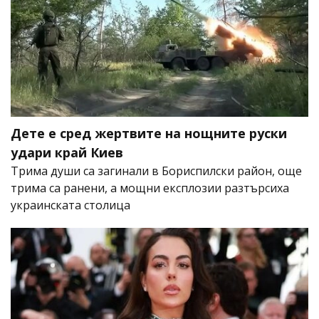
Дете е сред жертвите на нощните руски
удари край Киев
Трима души са загинали в Бориспилски район, още
трима са ранени, а мощни експлозии разтърсиха
украинската столица