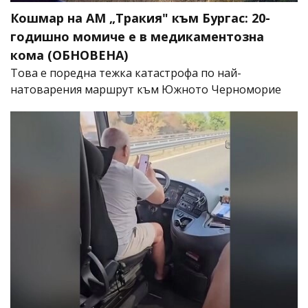
Кошмар на АМ „Тракия" към Бургас: 20-
годишно момиче е в медикаментозна
кома (ОБНОВЕНА)
Това е поредна тежка катастрофа по най-
натоварения маршрут към Южното Черноморие