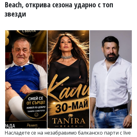
УКРАЙНА
Beach, открива сезона ударно с топ
СПОРТ
звезди
РАЗСЛЕДВАНЕ
БИЗНЕС
ЮГ
Управители:
Веселин
Василев,
email:
v.vasilev@flagman.bg
Катя
Касабова,
еmail:
k.kassabova@flagman.bg
Главен
редактор:
Иван
Колев,
email:
Насладете се на незабравимо балканско парти с live
office@flagman.bg