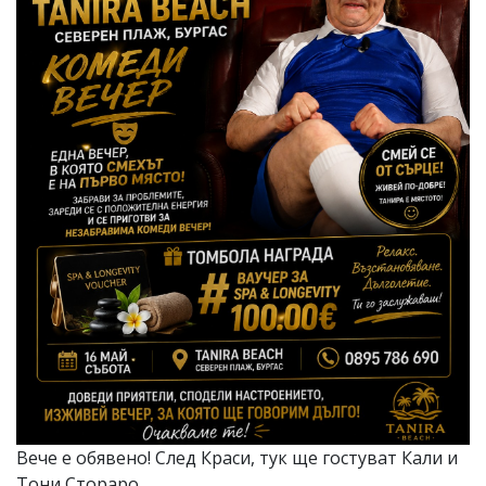
Вече е обявено! След Краси, тук ще гостуват Кали и
Тони Стораро